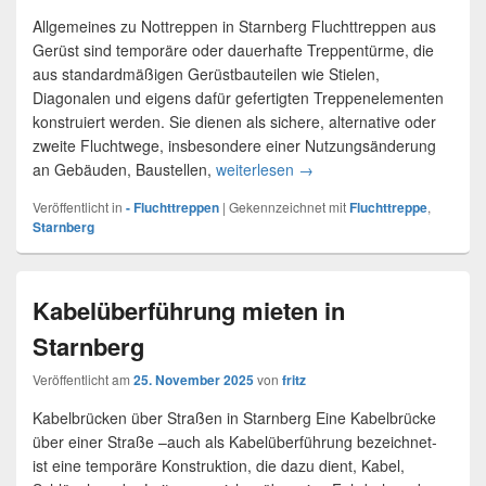
Allgemeines zu Nottreppen in Starnberg Fluchttreppen aus
Gerüst sind temporäre oder dauerhafte Treppentürme, die
aus standardmäßigen Gerüstbauteilen wie Stielen,
Diagonalen und eigens dafür gefertigten Treppenelementen
konstruiert werden. Sie dienen als sichere, alternative oder
zweite Fluchtwege, insbesondere einer Nutzungsänderung
an Gebäuden, Baustellen,
weiterlesen
Fluchttreppen und Rettung
→
Veröffentlicht in
- Fluchttreppen
|
Gekennzeichnet mit
Fluchttreppe
,
Starnberg
Kabelüberführung mieten in
Starnberg
Veröffentlicht am
25. November 2025
von
fritz
Kabelbrücken über Straßen in Starnberg Eine Kabelbrücke
über einer Straße –auch als Kabelüberführung bezeichnet-
ist eine temporäre Konstruktion, die dazu dient, Kabel,