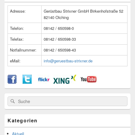
Widget-
Bereich
Adresse:
Gerüstbau Strixner GmbH Birkenhofstraße 52
82140 Olching
Telefon:
08142 / 650598-0
Telefax:
08142 / 650598-33
Notfallnummer:
08142 / 650598-43
eMail:
info@geruestbau-strixner.de
Suche
Suche
nach:
Kategorien
Aktuell