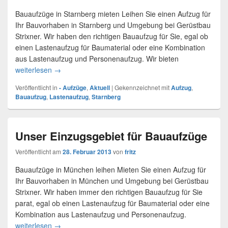
Bauaufzüge in Starnberg mieten Leihen Sie einen Aufzug für
Ihr Bauvorhaben in Starnberg und Umgebung bei Gerüstbau
Strixner. Wir haben den richtigen Bauaufzug für Sie, egal ob
einen Lastenaufzug für Baumaterial oder eine Kombination
aus Lastenaufzug und Personenaufzug. Wir bieten
weiterlesen
Bauaufzug in Starnberg
→
Veröffentlicht in
- Aufzüge
,
Aktuell
|
Gekennzeichnet mit
Aufzug
,
Bauaufzug
,
Lastenaufzug
,
Starnberg
Unser Einzugsgebiet für Bauaufzüge
Veröffentlicht am
28. Februar 2013
von
fritz
Bauaufzüge in München leihen Mieten Sie einen Aufzug für
Ihr Bauvorhaben in München und Umgebung bei Gerüstbau
Strixner. Wir haben immer den richtigen Bauaufzug für Sie
parat, egal ob einen Lastenaufzug für Baumaterial oder eine
Kombination aus Lastenaufzug und Personenaufzug.
weiterlesen
Unser Einzugsgebiet für Bauaufzüge
→