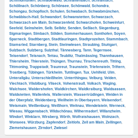
Schmidmühlen
Schnabelwaid
Schnaitenbach
Schnaittach
Schöllnach
,
Schönberg
,
Schönsee
,
Schönwald
,
Schondra
,
Schongau
,
Schopfloch
,
Schulen
,
Schwabach
,
Schwabmünchen
,
Schwäbisch-Hall
,
Schwandorf
,
Schwanstetten
,
Schwarzach
,
Schwarzach am Main
,
Schwarzenfeld
,
Schwarzhofen
,
Schweinfurt
,
Seefeld
,
Seinsheim
,
Selb
,
Selbitz
,
Senden
,
Seßlach
,
Siegenburg
,
Sigmaringen
,
Simbach
,
Sölden
,
Sommerhausen
,
Sonthofen
,
Soyen
,
Sparneck
,
Stadtbergen
,
Stadtlauringen
,
Stadtprozelten
,
Stammbach
,
Stamsried
,
Starnberg
,
Stein
,
Steinwiesen
,
Straubing
,
Stuttgart
,
Sulzbach
,
Sulzberg
,
Sulzthal
,
Tännesberg
,
Tann
,
Tegernsee
,
Teisendorf
,
Teisnach
,
Tettau
,
Teublitz
,
Thalmässing
,
Thannhausen
,
Thiersheim
,
Thierstein
,
Thüngen
,
Thurnau
,
Tirschenreuth
,
Titting
,
Tittmoning
,
Trappstadt
,
Traunreut
,
Traunstein
,
Triefenstein
,
Triftern
,
Trostberg
,
Tübingen
,
Türkheim
,
Tuttlingen
,
Tux
,
Uehlfeld
,
Ulm
,
Unterallgäu
,
Unterschleißheim
,
Unterthingau
,
Velburg
,
Velden
,
Viechtach
,
Vilsbiburg
,
Vilseck
,
Vohenstrauß
,
Volkach
,
Waging
,
Walchsee
,
Waldershofen
,
Waldkirchen
,
Waldkraiburg
,
Waldsassen
,
Waldstetten
,
Wallenfels
,
Wallerstein
,
Wassertrüdingen
,
Weiden in
der Oberpfalz
,
Weidenberg
,
Weilheim in Oberbayern
,
Weisendorf
,
Weismain
,
Weißenburg
,
Weißhorn
,
Weitnau
,
Wendelstein
,
Werneck
,
Wiesau
,
Wiggensbach
,
Wildschönau
,
Wilhermsdorf
,
Willanzheim
,
Windorf
,
Winklarn
,
Wirsberg
,
Wörth
,
Wolfratshausen
,
Wolnzach
,
Wonsees
,
Würzburg
,
Zapfendorf
,
Zeitlofs
,
Zell am Main
,
Zellingen
,
Ziemetshausen
,
Zirndorf
,
Zwiesel