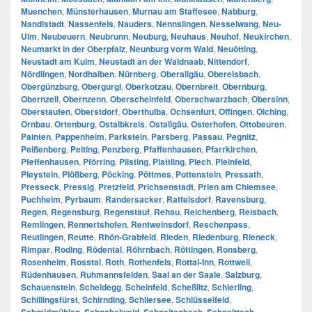
Muenchen
,
Münsterhausen
,
Murnau am Staffesee
,
Nabburg
,
Nandlstadt
,
Nassenfels
,
Nauders
,
Nennslingen
,
Nesselwang
,
Neu-
Ulm
,
Neubeuern
,
Neubrunn
,
Neuburg
,
Neuhaus
,
Neuhof
,
Neukirchen
,
Neumarkt in der Oberpfalz
,
Neunburg vorm Wald
,
Neuötting
,
Neustadt am Kulm
,
Neustadt an der Waldnaab
,
Nittendorf
,
Nördlingen
,
Nordhalben
,
Nürnberg
,
Oberallgäu
,
Oberelsbach
,
Obergünzburg
,
Obergurgl
,
Oberkotzau
,
Obernbreit
,
Obernburg
,
Obernzell
,
Obernzenn
,
Oberscheinfeld
,
Oberschwarzbach
,
Obersinn
,
Oberstaufen
,
Oberstdorf
,
Oberthulba
,
Ochsenfurt
,
Offingen
,
Olching
,
Ornbau
,
Ortenburg
,
Ostalbkreis
,
Ostallgäu
,
Osterhofen
,
Ottobeuren
,
Painten
,
Pappenheim
,
Parkstein
,
Parsberg
,
Passau
,
Pegnitz
,
Peißenberg
,
Peiting
,
Penzberg
,
Pfaffenhausen
,
Pfarrkirchen
,
Pfeffenhausen
,
Pförring
,
Pilsting
,
Plattling
,
Plech
,
Pleinfeld
,
Pleystein
,
Plößberg
,
Pöcking
,
Pöttmes
,
Pottenstein
,
Pressath
,
Presseck
,
Pressig
,
Pretzfeld
,
Prichsenstadt
,
Prien am Chiemsee
,
Puchheim
,
Pyrbaum
,
Randersacker
,
Rattelsdorf
,
Ravensburg
,
Regen
,
Regensburg
,
Regenstauf
,
Rehau
,
Reichenberg
,
Reisbach
,
Remlingen
,
Rennertshofen
,
Rentweinsdorf
,
Reschenpass
,
Reutlingen
,
Reutte
,
Rhön-Grabfeld
,
Rieden
,
Riedenburg
,
Rieneck
,
Rimpar
,
Roding
,
Rödental
,
Röhrnbach
,
Röttingen
,
Ronsberg
,
Rosenheim
,
Rosstal
,
Roth
,
Rothenfels
,
Rottal-Inn
,
Rottweil
,
Rüdenhausen
,
Ruhmannsfelden
,
Saal an der Saale
,
Salzburg
,
Schauenstein
,
Scheidegg
,
Scheinfeld
,
Scheßlitz
,
Schierling
,
Schillingsfürst
,
Schirnding
,
Schliersee
,
Schlüsselfeld
,
,
,
,
,