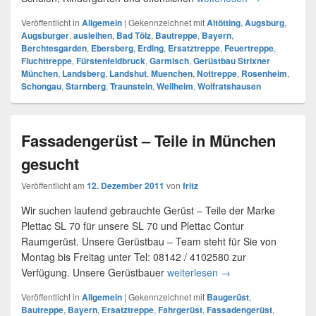
Veröffentlicht in
Allgemein
|
Gekennzeichnet mit
Altötting
,
Augsburg
,
Augsburger
,
ausleihen
,
Bad Tölz
,
Bautreppe
,
Bayern
,
Berchtesgarden
,
Ebersberg
,
Erding
,
Ersatztreppe
,
Feuertreppe
,
Fluchttreppe
,
Fürstenfeldbruck
,
Garmisch
,
Gerüstbau Strixner
München
,
Landsberg
,
Landshut
,
Muenchen
,
Nottreppe
,
Rosenheim
,
Schongau
,
Starnberg
,
Traunstein
,
Weilheim
,
Wolfratshausen
Fassadengerüst – Teile in München
gesucht
Veröffentlicht am
12. Dezember 2011
von
fritz
Wir suchen laufend gebrauchte Gerüst – Teile der Marke
Plettac SL 70 für unsere SL 70 und Plettac Contur
Raumgerüst. Unsere Gerüstbau – Team steht für Sie von
Montag bis Freitag unter Tel: 08142 / 4102580 zur
Verfügung. Unsere Gerüstbauer
weiterlesen
Fassadengerüst – Te
→
Veröffentlicht in
Allgemein
|
Gekennzeichnet mit
Baugerüst
,
Bautreppe
,
Bayern
,
Ersatztreppe
,
Fahrgerüst
,
Fassadengerüst
,