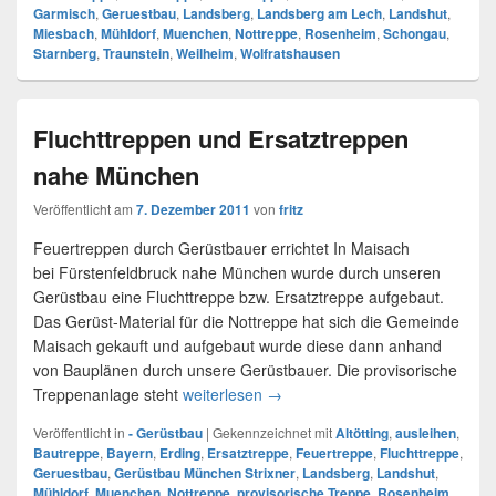
Garmisch
,
Geruestbau
,
Landsberg
,
Landsberg am Lech
,
Landshut
,
Miesbach
,
Mühldorf
,
Muenchen
,
Nottreppe
,
Rosenheim
,
Schongau
,
Starnberg
,
Traunstein
,
Weilheim
,
Wolfratshausen
Fluchttreppen und Ersatztreppen
nahe München
Veröffentlicht am
7. Dezember 2011
von
fritz
Feuertreppen durch Gerüstbauer errichtet In Maisach
bei Fürstenfeldbruck nahe München wurde durch unseren
Gerüstbau eine Fluchttreppe bzw. Ersatztreppe aufgebaut.
Das Gerüst-Material für die Nottreppe hat sich die Gemeinde
Maisach gekauft und aufgebaut wurde diese dann anhand
von Bauplänen durch unsere Gerüstbauer. Die provisorische
Treppenanlage steht
weiterlesen
Fluchttreppen und Ersatztrepp
→
Veröffentlicht in
- Gerüstbau
|
Gekennzeichnet mit
Altötting
,
ausleihen
,
Bautreppe
,
Bayern
,
Erding
,
Ersatztreppe
,
Feuertreppe
,
Fluchttreppe
,
Geruestbau
,
Gerüstbau München Strixner
,
Landsberg
,
Landshut
,
Mühldorf
,
Muenchen
,
Nottreppe
,
provisorische Treppe
,
Rosenheim
,