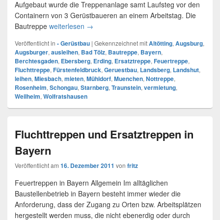
Aufgebaut wurde die Treppenanlage samt Laufsteg vor den
Containern von 3 Gerüstbaueren an einem Arbeitstag. Die
Bautreppe
weiterlesen
Bautreppe in Karlsfeld bei München
→
Veröffentlicht in
- Gerüstbau
|
Gekennzeichnet mit
Altötting
,
Augsburg
,
Augsburger
,
ausleihen
,
Bad Tölz
,
Bautreppe
,
Bayern
,
Berchtesgaden
,
Ebersberg
,
Erding
,
Ersatztreppe
,
Feuertreppe
,
Fluchttreppe
,
Fürstenfeldbruck
,
Geruestbau
,
Landsberg
,
Landshut
,
leihen
,
Miesbach
,
mieten
,
Mühldorf
,
Muenchen
,
Nottreppe
,
Rosenheim
,
Schongau
,
Starnberg
,
Traunstein
,
vermietung
,
Weilheim
,
Wolfratshausen
Fluchttreppen und Ersatztreppen in
Bayern
Veröffentlicht am
16. Dezember 2011
von
fritz
Feuertreppen in Bayern Allgemein Im alltäglichen
Baustellenbetrieb in Bayern besteht immer wieder die
Anforderung, dass der Zugang zu Orten bzw. Arbeitsplätzen
hergestellt werden muss, die nicht ebenerdig oder durch