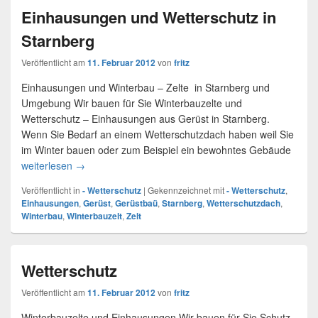
Einhausungen und Wetterschutz in
Starnberg
Veröffentlicht am
11. Februar 2012
von
fritz
Einhausungen und Winterbau – Zelte in Starnberg und
Umgebung Wir bauen für Sie Winterbauzelte und
Wetterschutz – Einhausungen aus Gerüst in Starnberg.
Wenn Sie Bedarf an einem Wetterschutzdach haben weil Sie
im Winter bauen oder zum Beispiel ein bewohntes Gebäude
weiterlesen
Einhausungen und Wetterschutz in Starnberg
→
Veröffentlicht in
- Wetterschutz
|
Gekennzeichnet mit
- Wetterschutz
,
Einhausungen
,
Gerüst
,
Gerüstbaü
,
Starnberg
,
Wetterschutzdach
,
Winterbau
,
Winterbauzelt
,
Zelt
Wetterschutz
Veröffentlicht am
11. Februar 2012
von
fritz
Winterbauzelte und Einhausungen Wir bauen für Sie Schutz