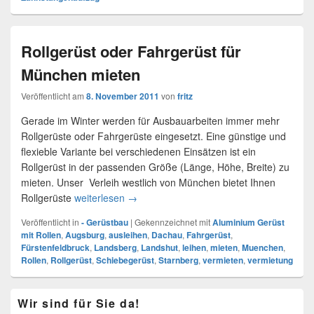
Rollgerüst oder Fahrgerüst für
München mieten
Veröffentlicht am
8. November 2011
von
fritz
Gerade im Winter werden für Ausbauarbeiten immer mehr
Rollgerüste oder Fahrgerüste eingesetzt. Eine günstige und
flexieble Variante bei verschiedenen Einsätzen ist ein
Rollgerüst in der passenden Größe (Länge, Höhe, Breite) zu
mieten. Unser Verleih westlich von München bietet Ihnen
Rollgerüste
weiterlesen
Rollgerüst oder Fahrgerüst für München 
→
Veröffentlicht in
- Gerüstbau
|
Gekennzeichnet mit
Aluminium Gerüst
mit Rollen
,
Augsburg
,
ausleihen
,
Dachau
,
Fahrgerüst
,
Fürstenfeldbruck
,
Landsberg
,
Landshut
,
leihen
,
mieten
,
Muenchen
,
Rollen
,
Rollgerüst
,
Schiebegerüst
,
Starnberg
,
vermieten
,
vermietung
Primärer
Wir sind für Sie da!
Seitenleisten