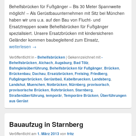
Behelfsbrücken für Fußgänger – Bis 30 Meter Spannweite
möglich! – Als Gerüstbauunternehmen mit Sitz bei München
haben wir uns u.a. auf den Bau von Flucht- und
Ersatztreppen sowie Behelfsbrücken für Fußgänger
spezialisiert. Unsere Ersatzbrücken mit kindersicheren
Geländer kommen baubegleitend zum Einsatz,
weiterlesen
Behelfsbrücken für Fußgänger
→
Veröffentlicht in
- Behelfsbrücken
|
Gekennzeichnet mit
-
Behelfsbrücken
,
Aichach
,
Augsburg
,
Bad Tölz
,
Bahngleisüberführung
,
Behelfsbrücken für Fußgänger
,
Brücken
,
Brückenbau
,
Dachau
,
Ersatzbrücken
,
Freising
,
Friedberg
,
Fußgängerbrücken
,
Gerüstbaü
,
Kabelbruecken
,
Landsberg
,
Landshut
,
Muenchen
,
Notbrücken
,
Nürnberg
,
provisorisch
,
provisorische Brücken
,
Rohrbrücken
,
Starnberg
,
Straßenüberführung
,
temporär
,
Temporäre Brücken
,
Überführungen
aus Gerüst
Bauaufzug in Starnberg
Veröffentlicht am
1. März 2013
von
fritz