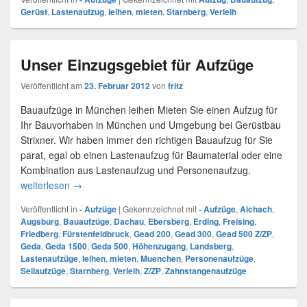
Gerüst
,
Lastenaufzug
,
leihen
,
mieten
,
Starnberg
,
Verleih
Unser Einzugsgebiet für Aufzüge
Veröffentlicht am
23. Februar 2012
von
fritz
Bauaufzüge in München leihen Mieten Sie einen Aufzug für
Ihr Bauvorhaben in München und Umgebung bei Gerüstbau
Strixner. Wir haben immer den richtigen Bauaufzug für Sie
parat, egal ob einen Lastenaufzug für Baumaterial oder eine
Kombination aus Lastenaufzug und Personenaufzug.
weiterlesen
Unser Einzugsgebiet für Aufzüge
→
Veröffentlicht in
- Aufzüge
|
Gekennzeichnet mit
- Aufzüge
,
Aichach
,
Augsburg
,
Bauaufzüge
,
Dachau
,
Ebersberg
,
Erding
,
Freising
,
Friedberg
,
Fürstenfeldbruck
,
Gead 200
,
Gead 300
,
Gead 500 Z/ZP
,
Geda
,
Geda 1500
,
Geda 500
,
Höhenzugang
,
Landsberg
,
Lastenaufzüge
,
leihen
,
mieten
,
Muenchen
,
Personenaufzüge
,
Seilaufzüge
,
Starnberg
,
Verleih
,
Z/ZP
,
Zahnstangenaufzüge