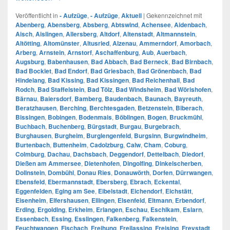
Veröffentlicht in
- Aufzüge
,
- Aufzüge
,
Aktuell
|
Gekennzeichnet mit
Abenberg
,
Abensberg
,
Absberg
,
Abtswind
,
Achensee
,
Aidenbach
,
Aisch
,
Aislingen
,
Allersberg
,
Altdorf
,
Altenstadt
,
Altmannstein
,
Altötting
,
Altomünster
,
Altusried
,
Alzenau
,
Ammerndorf
,
Amorbach
,
Arberg
,
Arnstein
,
Arnstorf
,
Aschaffenburg
,
Aub
,
Auerbach
,
Augsburg
,
Babenhausen
,
Bad Abbach
,
Bad Berneck
,
Bad Birnbach
,
Bad Bocklet
,
Bad Endorf
,
Bad Griesbach
,
Bad Grönenbach
,
Bad
Hindelang
,
Bad Kissing
,
Bad Kissingen
,
Bad Reichenhall
,
Bad
Rodch
,
Bad Staffelstein
,
Bad Tölz
,
Bad Windsheim
,
Bad Wörishofen
,
Bärnau
,
Baiersdorf
,
Bamberg
,
Baudenbach
,
Baunach
,
Bayreuth
,
Beratzhausen
,
Berching
,
Berchtesgaden
,
Betzenstein
,
Biberach
,
Bissingen
,
Bobingen
,
Bodenmais
,
Böblingen
,
Bogen
,
Bruckmühl
,
Buchbach
,
Buchenberg
,
Bürgstadt
,
Burgau
,
Burgebrach
,
Burghausen
,
Burgheim
,
Burglengenfeld
,
Burgsinn
,
Burgwindheim
,
Burtenbach
,
Buttenheim
,
Cadolzburg
,
Calw
,
Cham
,
Coburg
,
Colmburg
,
Dachau
,
Dachsbach
,
Deggendorf
,
Dettelbach
,
Diedorf
,
Dießen am Ammersee
,
Dietenhofen
,
Dingolfing
,
Dinkelscherben
,
Dollnstein
,
Dombühl
,
Donau Ries
,
Donauwörth
,
Dorfen
,
Dürrwangen
,
Ebensfeld
,
Ebermannstadt
,
Ebersberg
,
Ebrach
,
Eckental
,
Eggenfelden
,
Eging am See
,
Eibelstadt
,
Eichendorf
,
Eichstätt
,
Eisenheim
,
Elfershausen
,
Ellingen
,
Elsenfeld
,
Eltmann
,
Erbendorf
,
Erding
,
Ergolding
,
Erkheim
,
Erlangen
,
Eschau
,
Eschlkam
,
Eslarn
,
Essenbach
,
Essing
,
Esslingen
,
Falkenberg
,
Falkenstein
,
Feuchtwangen
,
Fischach
,
Freihung
,
Freilassing
,
Freising
,
Freystadt
,