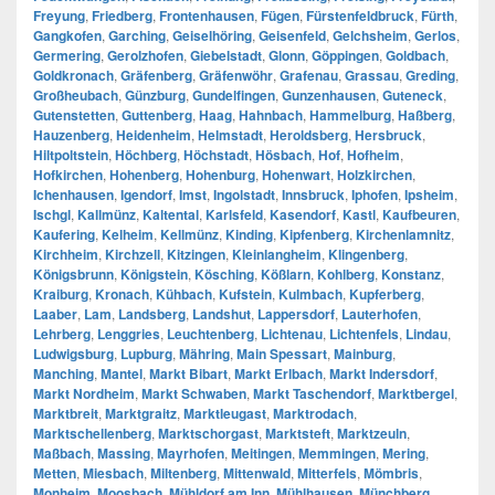
Freyung
,
Friedberg
,
Frontenhausen
,
Fügen
,
Fürstenfeldbruck
,
Fürth
,
Gangkofen
,
Garching
,
Geiselhöring
,
Geisenfeld
,
Gelchsheim
,
Gerlos
,
Germering
,
Gerolzhofen
,
Giebelstadt
,
Glonn
,
Göppingen
,
Goldbach
,
Goldkronach
,
Gräfenberg
,
Gräfenwöhr
,
Grafenau
,
Grassau
,
Greding
,
Großheubach
,
Günzburg
,
Gundelfingen
,
Gunzenhausen
,
Guteneck
,
Gutenstetten
,
Guttenberg
,
Haag
,
Hahnbach
,
Hammelburg
,
Haßberg
,
Hauzenberg
,
Heidenheim
,
Helmstadt
,
Heroldsberg
,
Hersbruck
,
Hiltpoltstein
,
Höchberg
,
Höchstadt
,
Hösbach
,
Hof
,
Hofheim
,
Hofkirchen
,
Hohenberg
,
Hohenburg
,
Hohenwart
,
Holzkirchen
,
Ichenhausen
,
Igendorf
,
Imst
,
Ingolstadt
,
Innsbruck
,
Iphofen
,
Ipsheim
,
Ischgl
,
Kallmünz
,
Kaltental
,
Karlsfeld
,
Kasendorf
,
Kastl
,
Kaufbeuren
,
Kaufering
,
Kelheim
,
Kellmünz
,
Kinding
,
Kipfenberg
,
Kirchenlamnitz
,
Kirchheim
,
Kirchzell
,
Kitzingen
,
Kleinlangheim
,
Klingenberg
,
Königsbrunn
,
Königstein
,
Kösching
,
Kößlarn
,
Kohlberg
,
Konstanz
,
Kraiburg
,
Kronach
,
Kühbach
,
Kufstein
,
Kulmbach
,
Kupferberg
,
Laaber
,
Lam
,
Landsberg
,
Landshut
,
Lappersdorf
,
Lauterhofen
,
Lehrberg
,
Lenggries
,
Leuchtenberg
,
Lichtenau
,
Lichtenfels
,
Lindau
,
Ludwigsburg
,
Lupburg
,
Mähring
,
Main Spessart
,
Mainburg
,
Manching
,
Mantel
,
Markt Bibart
,
Markt Erlbach
,
Markt Indersdorf
,
Markt Nordheim
,
Markt Schwaben
,
Markt Taschendorf
,
Marktbergel
,
Marktbreit
,
Marktgraitz
,
Marktleugast
,
Marktrodach
,
Marktschellenberg
,
Marktschorgast
,
Marktsteft
,
Marktzeuln
,
Maßbach
,
Massing
,
Mayrhofen
,
Meitingen
,
Memmingen
,
Mering
,
Metten
,
Miesbach
,
Miltenberg
,
Mittenwald
,
Mitterfels
,
Mömbris
,
Monheim
,
Moosbach
,
Mühldorf am Inn
,
Mühlhausen
,
Münchberg
,