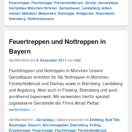
Feuertreppe
,
Fluchttreppe
,
Fürstenfeldbruck
,
Gerüst
,
Geruestbau
,
Gerüstbau München Strixner
,
Gerüstbauer
,
Landsberg
,
leihen
,
mieten
,
Mühldorf
,
Muenchen
,
Nottreppe
,
Rollgerüst
,
Rosenheim
,
Starnberg
,
Wolfratshausen
Feuertreppen und Nottreppen in
Bayern
Veröffentlicht am
9. Dezember 2011
von
fritz
Fluchttreppen und Nottreppen in München Unsere
Gerüstbauer errichten für Sie Nottreppen in München,
Fürstenfeldbruck und Dachau sowie in Starnberg, Landsberg
und Augsburg. Aber auch in Freising, Ebersberg und auch
annähernd bayernweit. Wir verwenden hierfür speziell
zugelassene Gerüstteile der Firma Altrad Plettac
weiterlesen
Feuertreppen und Nottreppen in Bayern
→
Veröffentlicht in
- Gerüstbau
|
Gekennzeichnet mit
Altötting
,
Bad Tölz
,
Bautreppe
,
Bayern
,
Berchtesgaden
,
Ebersberg
,
Erding
,
Ersatztreppe
,
Feuertreppe
,
Fluchttreppe
,
Fürstenfeldbruck
,