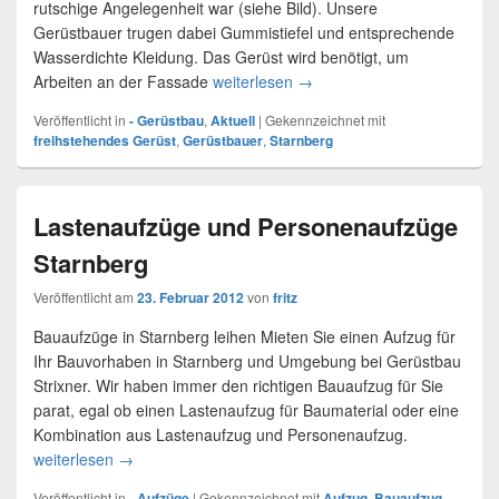
rutschige Angelegenheit war (siehe Bild). Unsere
Gerüstbauer trugen dabei Gummistiefel und entsprechende
Wasserdichte Kleidung. Das Gerüst wird benötigt, um
Arbeiten an der Fassade
weiterlesen
Gerüstbau Starnberg
→
Veröffentlicht in
- Gerüstbau
,
Aktuell
|
Gekennzeichnet mit
freihstehendes Gerüst
,
Gerüstbauer
,
Starnberg
Lastenaufzüge und Personenaufzüge
Starnberg
Veröffentlicht am
23. Februar 2012
von
fritz
Bauaufzüge in Starnberg leihen Mieten Sie einen Aufzug für
Ihr Bauvorhaben in Starnberg und Umgebung bei Gerüstbau
Strixner. Wir haben immer den richtigen Bauaufzug für Sie
parat, egal ob einen Lastenaufzug für Baumaterial oder eine
Kombination aus Lastenaufzug und Personenaufzug.
weiterlesen
Lastenaufzüge und Personenaufzüge Starnberg
→
Veröffentlicht in
- Aufzüge
|
Gekennzeichnet mit
Aufzug
,
Bauaufzug
,