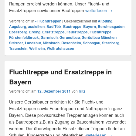
Rampen erreicht werden können. Unser Flucht- und
Ersatztreppen sowie unser Bautreppen
weiterlesen
Fluchttreppen
→
Veröffentlicht in
- Fluchttreppen
|
Gekennzeichnet mit
Altötting
,
Augsburg
,
ausleihen
,
Bad Tölz
,
Bautreppe
,
Bayern
,
Berchtesgaden
,
Ebersberg
,
Erding
,
Ersatztreppe
,
Feuertreppe
,
Fluchttreppe
,
Fürstenfeldbruck
,
Garmisch
,
Geruestbau
,
Gerüstbau München
Strixner
,
Landshut
,
Miesbach
,
Rosenheim
,
Schongau
,
Starnberg
,
Traunstein
,
Weilheim
,
Wolfratshausen
Fluchttreppe und Ersatztreppe in
Bayern
Veröffentlicht am
12. Dezember 2011
von
fritz
Unsere Gerüstbauer errichten für Sie Flucht- und
Ersatztreppen sowie Feuertreppen und Nottreppen in ganz
Bayern. Diese provisorischen Treppenanlagen können auch
als Bautreppen z.B. als Zugang zu Baucontainern verwendet
werden. Der überwiegende Einsatz dieser Treppen findet an
Schulen, Kindergärten und öffentlichen
weiterlesen
Fluchttreppe u
→