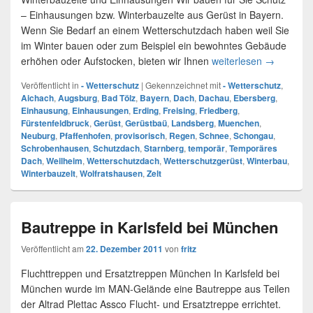
– Einhausungen bzw. Winterbauzelte aus Gerüst in Bayern.
Wenn Sie Bedarf an einem Wetterschutzdach haben weil Sie
im Winter bauen oder zum Beispiel ein bewohntes Gebäude
erhöhen oder Aufstocken, bieten wir Ihnen
weiterlesen
Wettersch
→
Veröffentlicht in
- Wetterschutz
|
Gekennzeichnet mit
- Wetterschutz
,
Aichach
,
Augsburg
,
Bad Tölz
,
Bayern
,
Dach
,
Dachau
,
Ebersberg
,
Einhausung
,
Einhausungen
,
Erding
,
Freising
,
Friedberg
,
Fürstenfeldbruck
,
Gerüst
,
Gerüstbaü
,
Landsberg
,
Muenchen
,
Neuburg
,
Pfaffenhofen
,
provisorisch
,
Regen
,
Schnee
,
Schongau
,
Schrobenhausen
,
Schutzdach
,
Starnberg
,
temporär
,
Temporäres
Dach
,
Weilheim
,
Wetterschutzdach
,
Wetterschutzgerüst
,
Winterbau
,
Winterbauzelt
,
Wolfratshausen
,
Zelt
Bautreppe in Karlsfeld bei München
Veröffentlicht am
22. Dezember 2011
von
fritz
Fluchttreppen und Ersatztreppen München In Karlsfeld bei
München wurde im MAN-Gelände eine Bautreppe aus Teilen
der Altrad Plettac Assco Flucht- und Ersatztreppe errichtet.