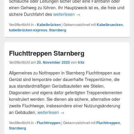
Schläuche oder Leitungen sicher über eine Fahrbahn oder
einen Gehweg zu führen. Ihr Hauptzweck ist es, die freie und
sichere Durchfahrt des
weiterlesen
Kabelüberführung mieten in S
→
Veröffentlicht in
- Kabelbrücken
|
Gekennzeichnet mit
Kabelbruecken
,
kabelbrücken express
,
Starnberg
Fluchttreppen Starnberg
Veröffentlicht am
25. November 2025
von
fritz
Allgemeines zu Nottreppen in Starnberg Fluchttreppen aus
Gerüst sind temporäre oder dauerhafte Treppentürme, die
aus standardmäßigen Gerüstbauteilen wie Stielen,
Diagonalen und eigens dafür gefertigten Treppenelementen
konstruiert werden. Sie dienen als sichere, alternative oder
zweite Fluchtwege, insbesondere einer Nutzungsänderung
an Gebäuden,
weiterlesen
Fluchttreppen Starnberg
→
Veröffentlicht in
- Fluchttreppen
|
Gekennzeichnet mit
Fluchttreppen
,
Starnberg