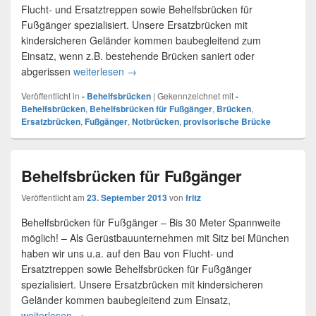
Flucht- und Ersatztreppen sowie Behelfsbrücken für
Fußgänger spezialisiert. Unsere Ersatzbrücken mit
kindersicheren Geländer kommen baubegleitend zum
Einsatz, wenn z.B. bestehende Brücken saniert oder
abgerissen
weiterlesen
Behelfsbrücken für Fußgänger
→
Veröffentlicht in
- Behelfsbrücken
|
Gekennzeichnet mit
-
Behelfsbrücken
,
Behelfsbrücken für Fußgänger
,
Brücken
,
Ersatzbrücken
,
Fußgänger
,
Notbrücken
,
provisorische Brücke
Behelfsbrücken für Fußgänger
Veröffentlicht am
23. September 2013
von
fritz
Behelfsbrücken für Fußgänger – Bis 30 Meter Spannweite
möglich! – Als Gerüstbauunternehmen mit Sitz bei München
haben wir uns u.a. auf den Bau von Flucht- und
Ersatztreppen sowie Behelfsbrücken für Fußgänger
spezialisiert. Unsere Ersatzbrücken mit kindersicheren
Geländer kommen baubegleitend zum Einsatz,
weiterlesen
Behelfsbrücken für Fußgänger
→