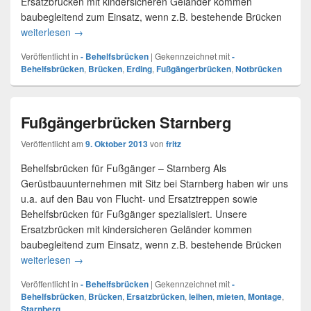
Ersatzbrücken mit kindersicheren Geländer kommen
baubegleitend zum Einsatz, wenn z.B. bestehende Brücken
weiterlesen
Provisorische Fußgängerbrücken – Erding
→
Veröffentlicht in
- Behelfsbrücken
|
Gekennzeichnet mit
-
Behelfsbrücken
,
Brücken
,
Erding
,
Fußgängerbrücken
,
Notbrücken
Fußgängerbrücken Starnberg
Veröffentlicht am
9. Oktober 2013
von
fritz
Behelfsbrücken für Fußgänger – Starnberg Als
Gerüstbauunternehmen mit Sitz bei Starnberg haben wir uns
u.a. auf den Bau von Flucht- und Ersatztreppen sowie
Behelfsbrücken für Fußgänger spezialisiert. Unsere
Ersatzbrücken mit kindersicheren Geländer kommen
baubegleitend zum Einsatz, wenn z.B. bestehende Brücken
weiterlesen
Fußgängerbrücken Starnberg
→
Veröffentlicht in
- Behelfsbrücken
|
Gekennzeichnet mit
-
Behelfsbrücken
,
Brücken
,
Ersatzbrücken
,
leihen
,
mieten
,
Montage
,
Starnberg