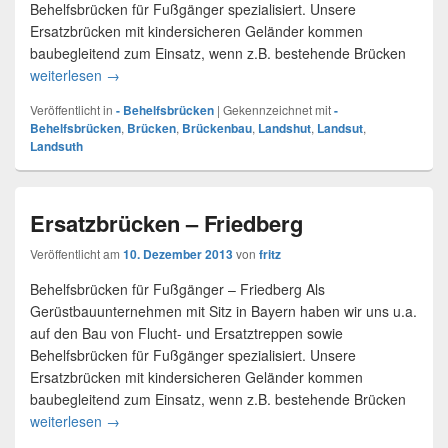
Behelfsbrücken für Fußgänger spezialisiert. Unsere
Ersatzbrücken mit kindersicheren Geländer kommen
baubegleitend zum Einsatz, wenn z.B. bestehende Brücken
weiterlesen
Behelfsbrücken Landshut
→
Veröffentlicht in
- Behelfsbrücken
|
Gekennzeichnet mit
-
Behelfsbrücken
,
Brücken
,
Brückenbau
,
Landshut
,
Landsut
,
Landsuth
Ersatzbrücken – Friedberg
Veröffentlicht am
10. Dezember 2013
von
fritz
Behelfsbrücken für Fußgänger – Friedberg Als
Gerüstbauunternehmen mit Sitz in Bayern haben wir uns u.a.
auf den Bau von Flucht- und Ersatztreppen sowie
Behelfsbrücken für Fußgänger spezialisiert. Unsere
Ersatzbrücken mit kindersicheren Geländer kommen
baubegleitend zum Einsatz, wenn z.B. bestehende Brücken
weiterlesen
Ersatzbrücken – Friedberg
→