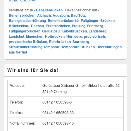
Veröffentlicht in
- Behelfsbrücken
|
Gekennzeichnet mit
-
Behelfsbrücken
,
Aichach
,
Augsburg
,
Bad Tölz
,
Bahngleisüberführung
,
Behelfsbrücken für Fußgänger
,
Brücken
,
Brückenbau
,
Dachau
,
Ersatzbrücken
,
Freising
,
Friedberg
,
Fußgängerbrücken
,
Gerüstbaü
,
Kabelbruecken
,
Landsberg
,
Landshut
,
Muenchen
,
Notbrücken
,
Nürnberg
,
provisorisch
,
provisorische Brücken
,
Rohrbrücken
,
Starnberg
,
Straßenüberführung
,
temporär
,
Temporäre Brücken
,
Überführungen
aus Gerüst
Primärer
Wir sind für Sie da!
Seitenleisten
Widget-
Bereich
Adresse:
Gerüstbau Strixner GmbH Birkenhofstraße 52
82140 Olching
Telefon:
08142 / 650598-0
Telefax:
08142 / 650598-33
Notfallnummer:
08142 / 650598-43