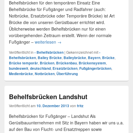
Behelfsbrücken für den temporären Einsatz Eine
Behelfsbrücke für Fußgänger und Radfahrer (auch:
Notbrücke, Ersatzbrücke oder Temporäre Brücke) ist Art
Brücke die von unseren Gerüstbauer errichtet wird.
Üblicherweise werden Behelfsbrücken nur für einen
vorübergehenden Zeitraum erstellt. Wenn der normale
Fußgänger –
weiterlesen
Behelfsbrücken für Fußgänger
→
Veröffentlicht in
- Behelfsbrücken
|
Gekennzeichnet mit
-
Behelfsbrücken
,
Bailey Brücke
,
Baileybrücke
,
Bayern
,
Brücke
,
Brücke temporär
,
Brücken
,
Brückenbau
,
Brückensystem
,
bundesweit
,
deutschland
,
Ersatzbrücken
,
Fußgängerbrücken
,
Medienbrücke
,
Notbrücken
,
Überführung
Behelfsbrücken Landshut
Veröffentlicht am
10. Dezember 2013
von
fritz
Behelfsbrücken für Fußgänger – Landshut Als
Gerüstbauunternehmen mit Sitz in Bayern haben wir uns u.a.
auf den Bau von Flucht- und Ersatztreppen sowie