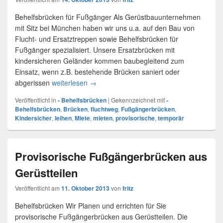
Behelfsbrücken für Fußgänger Als Gerüstbauunternehmen
mit Sitz bei München haben wir uns u.a. auf den Bau von
Flucht- und Ersatztreppen sowie Behelfsbrücken für
Fußgänger spezialisiert. Unsere Ersatzbrücken mit
kindersicheren Geländer kommen baubegleitend zum
Einsatz, wenn z.B. bestehende Brücken saniert oder
abgerissen
weiterlesen
Provisorische Brücken für Fußgänger
→
Veröffentlicht in
- Behelfsbrücken
|
Gekennzeichnet mit
-
Behelfsbrücken
,
Brücken
,
fluchtweg
,
Fußgängerbrücken
,
Kindersicher
,
leihen
,
Miete
,
mieten
,
provisorische
,
temporär
Provisorische Fußgängerbrücken aus
Gerüstteilen
Veröffentlicht am
11. Oktober 2013
von
fritz
Behelfsbrücken Wir Planen und errichten für Sie
provisorische Fußgängerbrücken aus Gerüstteilen. Die