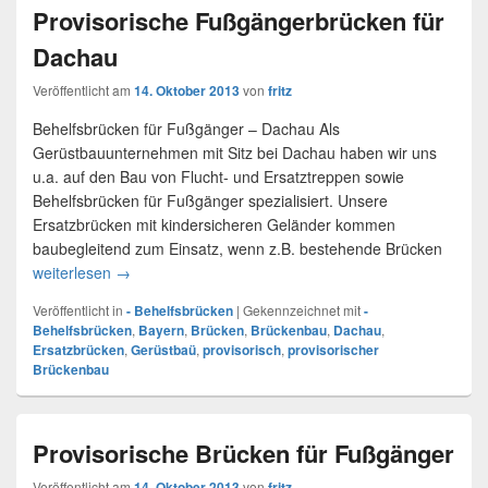
Provisorische Fußgängerbrücken für
Dachau
Veröffentlicht am
14. Oktober 2013
von
fritz
Behelfsbrücken für Fußgänger – Dachau Als
Gerüstbauunternehmen mit Sitz bei Dachau haben wir uns
u.a. auf den Bau von Flucht- und Ersatztreppen sowie
Behelfsbrücken für Fußgänger spezialisiert. Unsere
Ersatzbrücken mit kindersicheren Geländer kommen
baubegleitend zum Einsatz, wenn z.B. bestehende Brücken
weiterlesen
Provisorische Fußgängerbrücken für Dachau
→
Veröffentlicht in
- Behelfsbrücken
|
Gekennzeichnet mit
-
Behelfsbrücken
,
Bayern
,
Brücken
,
Brückenbau
,
Dachau
,
Ersatzbrücken
,
Gerüstbaü
,
provisorisch
,
provisorischer
Brückenbau
Provisorische Brücken für Fußgänger
Veröffentlicht am
14. Oktober 2013
von
fritz