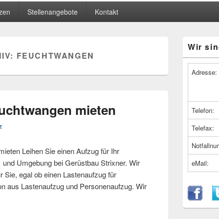
zen
Stellenangebote
Kontakt
Primärer
Wir sin
Seitenleiste
IV:
FEUCHTWANGEN
Widget-
Bereich
Adresse:
euchtwangen mieten
Telefon:
z
Telefax:
Notfalln
ten Leihen Sie einen Aufzug für Ihr
nd Umgebung bei Gerüstbau Strixner. Wir
eMail:
r Sie, egal ob einen Lastenaufzug für
ion aus Lastenaufzug und Personenaufzug. Wir
 Feuchtwangen mieten