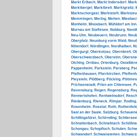
Markt Erlbach
,
Markt Indersdorf
,
Mark
Marktbergel
,
Marktbreit
,
Marktgraitz
,
Marktschorgast
,
Marktsteft
,
Marktzeu
Memmingen
,
Mering
,
Metten
,
Miesbac
Monheim
,
Moosbach
,
Mühldorf am Inn
Murnau am Staffesee
,
Nabburg
,
Nandl
Neu-Ulm
,
Neubeuern
,
Neubrunn
,
Neub
Oberpfalz
,
Neunburg vorm Wald
,
Neuö
Nittendorf
,
Nördlingen
,
Nordhalben
,
N
Obergurgl
,
Oberkotzau
,
Obernbreit
,
Ob
Oberschwarzbach
,
Obersinn
,
Obersta
Olching
,
Ornbau
,
Ortenburg
,
Ostalbkre
Pappenheim
,
Parkstein
,
Parsberg
,
Pa
Pfaffenhausen
,
Pfarrkirchen
,
Pfeffen
Pleystein
,
Plößberg
,
Pöcking
,
Pöttmes
Prichsenstadt
,
Prien am Chiemsee
,
P
Ravensburg
,
Regen
,
Regensburg
,
Reg
Rennertshofen
,
Rentweinsdorf
,
Resch
Riedenburg
,
Rieneck
,
Rimpar
,
Roding
Rosenheim
,
Rosstal
,
Roth
,
Rothenfels
Saal an der Saale
,
Salzburg
,
Schauens
Schillingsfürst
,
Schirnding
,
Schliersee
Schnaitenbach
,
Schnaittach
,
Schöllna
Schongau
,
Schopfloch
,
Schulen
,
Schw
Schwandorf
,
Schwanstetten
,
Schwarz