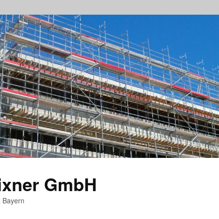
rixner GmbH
z Bayern