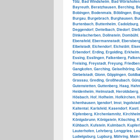
Tölz
,
Bad Windsheim
,
Bad Wörishofen
Bayreuth
,
Beratzhausen
,
Berching
,
B
Bobingen
,
Bodenmais
,
Böblingen
,
Bo
Burgau
,
Burgebrach
,
Burghausen
,
Bu
Burtenbach
,
Buttenheim
,
Cadolzburg
,
Deggendorf
,
Dettelbach
,
Diedorf
,
Die
Dinkelscherben
,
Dollnstein
,
Dombühl
,
Ebensfeld
,
Ebermannstadt
,
Ebersber
Eibelstadt
,
Eichendorf
,
Eichstätt
,
Eise
Erbendorf
,
Erding
,
Ergolding
,
Erkheim
Essing
,
Esslingen
,
Falkenberg
,
Falken
Freising
,
Freystadt
,
Freyung
,
Friedber
Gangkofen
,
Garching
,
Geiselhöring
,
G
Giebelstadt
,
Glonn
,
Göppingen
,
Goldb
Grassau
,
Greding
,
Großheubach
,
Gün
Gutenstetten
,
Guttenberg
,
Haag
,
Hahn
Heidenheim
,
Helmstadt
,
Heroldsberg
,
Hösbach
,
Hof
,
Hofheim
,
Hofkirchen
,
H
Ichenhausen
,
Igendorf
,
Imst
,
Ingolstad
Kaltental
,
Karlsfeld
,
Kasendorf
,
Kastl
Kipfenberg
,
Kirchenlamnitz
,
Kirchhei
Königsbrunn
,
Königstein
,
Kösching
,
K
Kühbach
,
Kufstein
,
Kulmbach
,
Kupfer
Lauterhofen
,
Lehrberg
,
Lenggries
,
Leu
Ludwigsburg
,
Lupburg
,
Mähring
,
Main 