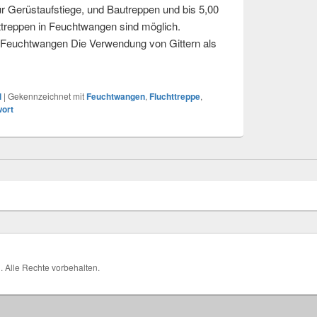
r Gerüstaufstiege, und Bautreppen und bis 5,00
ttreppen in Feuchtwangen sind möglich.
 Feuchtwangen Die Verwendung von Gittern als
ttreppe in Feuchtwangen
l
|
Gekennzeichnet mit
Feuchtwangen
,
Fluchttreppe
,
wort
H
. Alle Rechte vorbehalten.