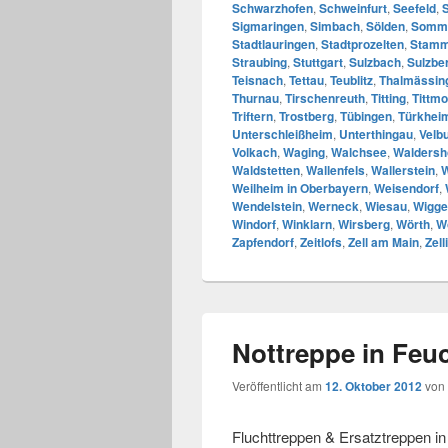
Schwarzhofen
,
Schweinfurt
,
Seefeld
,
Sigmaringen
,
Simbach
,
Sölden
,
Somm
Stadtlauringen
,
Stadtprozelten
,
Stam
Straubing
,
Stuttgart
,
Sulzbach
,
Sulzbe
Teisnach
,
Tettau
,
Teublitz
,
Thalmässin
Thurnau
,
Tirschenreuth
,
Titting
,
Tittmo
Triftern
,
Trostberg
,
Tübingen
,
Türkhei
Unterschleißheim
,
Unterthingau
,
Velb
Volkach
,
Waging
,
Walchsee
,
Waldersh
Waldstetten
,
Wallenfels
,
Wallerstein
,
W
Weilheim in Oberbayern
,
Weisendorf
,
Wendelstein
,
Werneck
,
Wiesau
,
Wigge
Windorf
,
Winklarn
,
Wirsberg
,
Wörth
,
W
Zapfendorf
,
Zeitlofs
,
Zell am Main
,
Zell
Nottreppe in Fe
Veröffentlicht am
12. Oktober 2012
von
Fluchttreppen & Ersatztreppen i