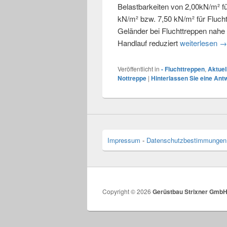
Belastbarkeiten von 2,00kN/m² fü
kN/m² bzw. 7,50 kN/m² für Fluch
Geländer bei Fluchttreppen nahe
Handlauf reduziert
weiterlesen
No
→
Veröffentlicht in
- Fluchttreppen
,
Aktuel
Nottreppe
|
Hinterlassen Sie eine Ant
Impressum
-
Datenschutzbestimmungen
Copyright © 2026
Gerüstbau Strixner Gmb