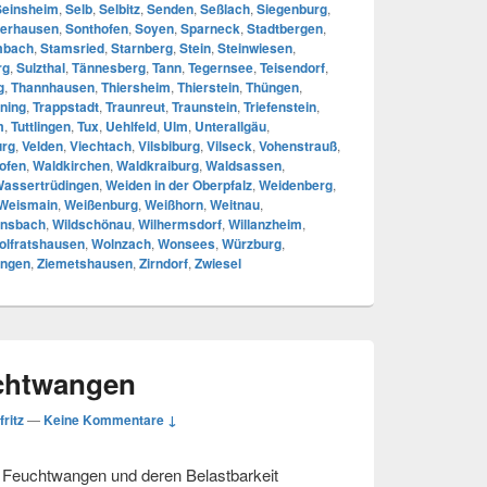
Seinsheim
,
Selb
,
Selbitz
,
Senden
,
Seßlach
,
Siegenburg
,
erhausen
,
Sonthofen
,
Soyen
,
Sparneck
,
Stadtbergen
,
mbach
,
Stamsried
,
Starnberg
,
Stein
,
Steinwiesen
,
rg
,
Sulzthal
,
Tännesberg
,
Tann
,
Tegernsee
,
Teisendorf
,
g
,
Thannhausen
,
Thiersheim
,
Thierstein
,
Thüngen
,
ning
,
Trappstadt
,
Traunreut
,
Traunstein
,
Triefenstein
,
m
,
Tuttlingen
,
Tux
,
Uehlfeld
,
Ulm
,
Unterallgäu
,
urg
,
Velden
,
Viechtach
,
Vilsbiburg
,
Vilseck
,
Vohenstrauß
,
ofen
,
Waldkirchen
,
Waldkraiburg
,
Waldsassen
,
assertrüdingen
,
Weiden in der Oberpfalz
,
Weidenberg
,
Weismain
,
Weißenburg
,
Weißhorn
,
Weitnau
,
nsbach
,
Wildschönau
,
Wilhermsdorf
,
Willanzheim
,
olfratshausen
,
Wolnzach
,
Wonsees
,
Würzburg
,
ingen
,
Ziemetshausen
,
Zirndorf
,
Zwiesel
uchtwangen
fritz
—
Keine Kommentare ↓
n Feuchtwangen und deren Belastbarkeit