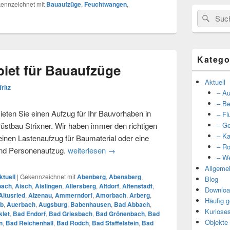
ennzeichnet mit
Bauaufzüge
,
Feuchtwangen
,
Suche
Such
nach:
Katego
iet für Bauaufzüge
Aktuell
fritz
– Au
– Be
eten Sie einen Aufzug für Ihr Bauvorhaben in
– Fl
tbau Strixner. Wir haben immer den richtigen
– Ge
– Ka
 einen Lastenaufzug für Baumaterial oder eine
– Ro
und Personenaufzug.
weiterlesen
Unser Einzugsgebiet für Bauaufzüg
→
– We
Allgeme
ktuell
|
Gekennzeichnet mit
Abenberg
,
Abensberg
,
Blog
bach
,
Aisch
,
Aislingen
,
Allersberg
,
Altdorf
,
Altenstadt
,
Downloa
Altusried
,
Alzenau
,
Ammerndorf
,
Amorbach
,
Arberg
,
Häufig g
b
,
Auerbach
,
Augsburg
,
Babenhausen
,
Bad Abbach
,
Kuriose
let
,
Bad Endorf
,
Bad Griesbach
,
Bad Grönenbach
,
Bad
Objekte
n
,
Bad Reichenhall
,
Bad Rodch
,
Bad Staffelstein
,
Bad