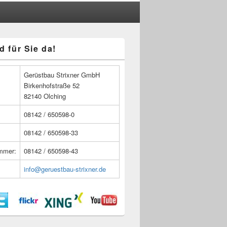
d für Sie da!
n
Gerüstbau Strixner GmbH
Birkenhofstraße 52
82140 Olching
08142 / 650598-0
08142 / 650598-33
ummer:
08142 / 650598-43
info@geruestbau-strixner.de