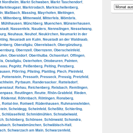
t Nordheim
,
Markt Schwaben
,
Markt Taschendorf
,
Archiv
Marktleugast
,
Marktrodach
,
Marktschellenberg
,
ln
,
Maßbach
,
Massing
,
Mayrhofen
,
Meitingen
,
h
,
Miltenberg
,
Mittenwald
,
Mitterfels
,
Mömbris
,
,
Mühlhausen
,
Münchberg
,
Muenchen
,
Münsterhausen
,
stadt
,
Nassenfels
,
Nauders
,
Nennslingen
,
Nesselwang
,
urg
,
Neuhaus
,
Neuhof
,
Neukirchen
,
Neumarkt in der
tting
,
Neustadt am Kulm
,
Neustadt an der Waldnaab
,
ürnberg
,
Oberallgäu
,
Oberelsbach
,
Obergünzburg
,
ernburg
,
Obernzell
,
Obernzenn
,
Oberscheinfeld
,
ufen
,
Oberstdorf
,
Oberthulba
,
Ochsenfurt
,
Offingen
,
is
,
Ostallgäu
,
Osterhofen
,
Ottobeuren
,
Painten
,
ssau
,
Pegnitz
,
Peißenberg
,
Peiting
,
Penzberg
,
hausen
,
Pförring
,
Pilsting
,
Plattling
,
Plech
,
Pleinfeld
,
,
Pottenstein
,
Pressath
,
Presseck
,
Pressig
,
Pretzfeld
,
uchheim
,
Pyrbaum
,
Randersacker
,
Rattelsdorf
,
enstauf
,
Rehau
,
Reichenberg
,
Reisbach
,
Remlingen
,
enpass
,
Reutlingen
,
Reutte
,
Rhön-Grabfeld
,
Rieden
,
,
Rödental
,
Röhrnbach
,
Röttingen
,
Ronsberg
,
,
Rottal-Inn
,
Rottweil
,
Rüdenhausen
,
Ruhmannsfelden
,
tein
,
Scheidegg
,
Scheinfeld
,
Scheßlitz
,
Schierling
,
,
Schlüsselfeld
,
Schmidmühlen
,
Schnabelwaid
,
ch
,
Schönberg
,
Schönsee
,
Schönwald
,
Schondra
,
abach
,
Schwabmünchen
,
Schwäbisch-Hall
,
ach
,
Schwarzach am Main
,
Schwarzenfeld
,