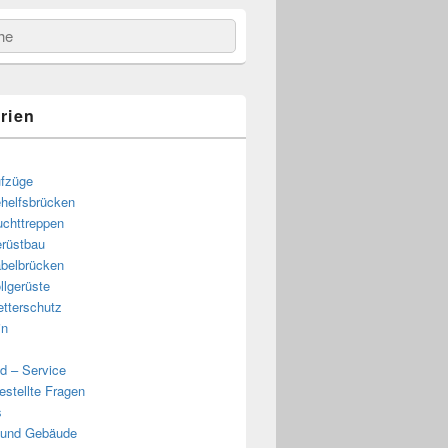
e
rien
fzüge
helfsbrücken
uchttreppen
rüstbau
belbrücken
llgerüste
e
tterschutz
in
d – Service
estellte Fragen
s
 und Gebäude