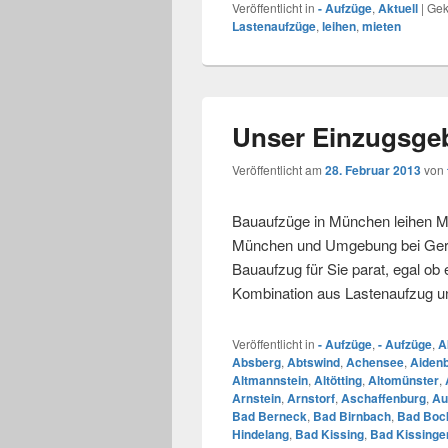
Veröffentlicht in
- Aufzüge
,
Aktuell
|
Gek
Lastenaufzüge
,
leihen
,
mieten
Unser Einzugsgeb
Veröffentlicht am
28. Februar 2013
von
Bauaufzüge in München leihen Mi
München und Umgebung bei Gerüs
Bauaufzug für Sie parat, egal ob
Kombination aus Lastenaufzug 
Veröffentlicht in
- Aufzüge
,
- Aufzüge
,
A
Absberg
,
Abtswind
,
Achensee
,
Aiden
Altmannstein
,
Altötting
,
Altomünster
,
Arnstein
,
Arnstorf
,
Aschaffenburg
,
Au
Bad Berneck
,
Bad Birnbach
,
Bad Bock
Hindelang
,
Bad Kissing
,
Bad Kissinge