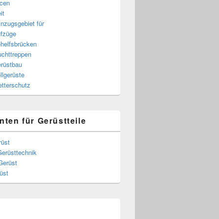
cen
it
nzugsgebiet für
fzüge
helfsbrücken
uchttreppen
rüstbau
llgerüste
tterschutz
nten für Gerüstteile
rüst
Gerüsttechnik
Gerüst
üst