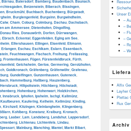
,
Bärnau
,
Baiersdorf
,
Bamberg
,
Baudenbach
,
Baunach
,
Ressour
erchtesgaden
,
Betzenstein
,
Biberach
,
Bissingen
,
Sicherhe
gen
,
Bruckmühl
,
Buchbach
,
Buchenberg
,
Bürgstadt
,
Unser Ei
rgheim
,
Burglengenfeld
,
Burgsinn
,
Burgwindheim
,
– Au
Calw
,
Cham
,
Coburg
,
Colmburg
,
Dachau
,
Dachsbach
,
– Be
ßen am Ammersee
,
Dietenhofen
,
Dingolfing
,
– Fl
Donau Ries
,
Donauwörth
,
Dorfen
,
Dürrwangen
,
g
,
Ebrach
,
Eckental
,
Eggenfelden
,
Eging am See
,
– Ge
nheim
,
Elfershausen
,
Ellingen
,
Elsenfeld
,
Eltmann
,
– Ro
,
Erlangen
,
Eschau
,
Eschlkam
,
Eslarn
,
Essenbach
,
– We
stein
,
Feuchtwangen
,
Fischach
,
Freihung
,
Freilassing
,
g
,
Frontenhausen
,
Fügen
,
Fürstenfeldbruck
,
Fürth
,
eisenfeld
,
Gelchsheim
,
Gerlos
,
Germering
,
Gerolzhofen
,
ach
,
Goldkronach
,
Gräfenberg
,
Gräfenwöhr
,
Grafenau
,
Liefera
zburg
,
Gundelfingen
,
Gunzenhausen
,
Guteneck
,
bach
,
Hammelburg
,
Haßberg
,
Hauzenberg
,
Alfix Ge
Hersbruck
,
Hiltpoltstein
,
Höchberg
,
Höchstadt
,
ohenberg
,
Hohenburg
,
Hohenwart
,
Holzkirchen
,
Layher 
t
,
Innsbruck
,
Iphofen
,
Ipsheim
,
Ischgl
,
Kallmünz
,
Plettac 
,
Kaufbeuren
,
Kaufering
,
Kelheim
,
Kellmünz
,
Kinding
,
Rux Ger
m
,
Kirchzell
,
Kitzingen
,
Kleinlangheim
,
Klingenberg
,
ößlarn
,
Kohlberg
,
Konstanz
,
Kraiburg
,
Kronach
,
berg
,
Laaber
,
Lam
,
Landsberg
,
Landshut
,
Lappersdorf
,
chtenberg
,
Lichtenau
,
Lichtenfels
,
Lindau
,
Archiv
Spessart
,
Mainburg
,
Manching
,
Mantel
,
Markt Bibart
,