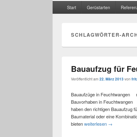
Hauptmenü
Start
Gerüstarten
Referen
SCHLAGWÖRTER-ARCH
Bauaufzug für F
Veröffentlicht am
22. März 2013
von
frit
Bauaufzüge in Feuchtwangen mie
Bauvorhaben in Feuchtwangen u
haben den richtigen Bauaufzug fü
Baumaterial oder eine Kombinat
bieten
weiterlesen
Bauaufzug für
→