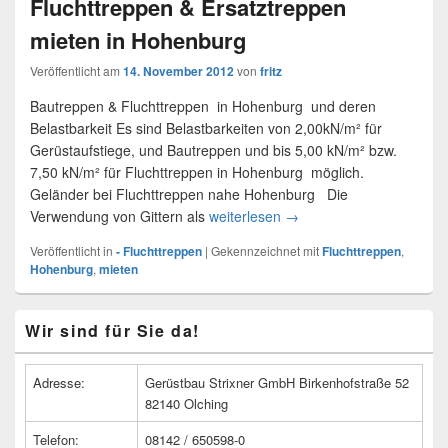
Fluchttreppen & Ersatztreppen
mieten in Hohenburg
Veröffentlicht am
14. November 2012
von
fritz
Bautreppen & Fluchttreppen in Hohenburg und deren
Belastbarkeit Es sind Belastbarkeiten von 2,00kN/m² für
Gerüstaufstiege, und Bautreppen und bis 5,00 kN/m² bzw.
7,50 kN/m² für Fluchttreppen in Hohenburg möglich.
Geländer bei Fluchttreppen nahe Hohenburg Die
Verwendung von Gittern als
weiterlesen
Fluchttreppen & Ersatztr
→
Veröffentlicht in
- Fluchttreppen
|
Gekennzeichnet mit
Fluchttreppen
,
Hohenburg
,
mieten
Primärer
Wir sind für Sie da!
Seitenleisten
Widget-
Bereich
Adresse:
Gerüstbau Strixner GmbH Birkenhofstraße 52
82140 Olching
Telefon:
08142 / 650598-0