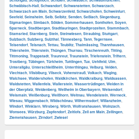
Schongau
Schopfloch
Schulen
Schwabach
Schwabmünchen
Schwäbisch-Hall
,
Schwandorf
,
Schwanstetten
,
Schwarzach
,
Schwarzach am Main
,
Schwarzenfeld
,
Schwarzhofen
,
Schweinfurt
,
Seefeld
,
Seinsheim
,
Selb
,
Selbitz
,
Senden
,
Seßlach
,
Siegenburg
,
Sigmaringen
,
Simbach
,
Sölden
,
Sommerhausen
,
Sonthofen
,
Soyen
,
Sparneck
,
Stadtbergen
,
Stadtlauringen
,
Stadtprozelten
,
Stammbach
,
Stamsried
,
Starnberg
,
Stein
,
Steinwiesen
,
Straubing
,
Stuttgart
,
Sulzbach
,
Sulzberg
,
Sulzthal
,
Tännesberg
,
Tann
,
Tegernsee
,
Teisendorf
,
Teisnach
,
Tettau
,
Teublitz
,
Thalmässing
,
Thannhausen
,
Thiersheim
,
Thierstein
,
Thüngen
,
Thurnau
,
Tirschenreuth
,
Titting
,
Tittmoning
,
Trappstadt
,
Traunreut
,
Traunstein
,
Triefenstein
,
Triftern
,
Trostberg
,
Tübingen
,
Türkheim
,
Tuttlingen
,
Tux
,
Uehlfeld
,
Ulm
,
Unterallgäu
,
Unterschleißheim
,
Unterthingau
,
Velburg
,
Velden
,
Viechtach
,
Vilsbiburg
,
Vilseck
,
Vohenstrauß
,
Volkach
,
Waging
,
Walchsee
,
Waldershofen
,
Waldkirchen
,
Waldkraiburg
,
Waldsassen
,
Waldstetten
,
Wallenfels
,
Wallerstein
,
Wassertrüdingen
,
Weiden in
der Oberpfalz
,
Weidenberg
,
Weilheim in Oberbayern
,
Weisendorf
,
Weismain
,
Weißenburg
,
Weißhorn
,
Weitnau
,
Wendelstein
,
Werneck
,
Wiesau
,
Wiggensbach
,
Wildschönau
,
Wilhermsdorf
,
Willanzheim
,
Windorf
,
Winklarn
,
Wirsberg
,
Wörth
,
Wolfratshausen
,
Wolnzach
,
Wonsees
,
Würzburg
,
Zapfendorf
,
Zeitlofs
,
Zell am Main
,
Zellingen
,
Ziemetshausen
,
Zirndorf
,
Zwiesel