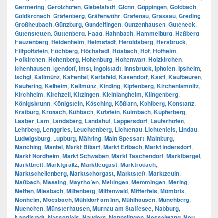
Germering
,
Gerolzhofen
,
Giebelstadt
,
Glonn
,
Göppingen
,
Goldbach
,
Goldkronach
,
Gräfenberg
,
Gräfenwöhr
,
Grafenau
,
Grassau
,
Greding
,
Großheubach
,
Günzburg
,
Gundelfingen
,
Gunzenhausen
,
Guteneck
,
Gutenstetten
,
Guttenberg
,
Haag
,
Hahnbach
,
Hammelburg
,
Haßberg
,
Hauzenberg
,
Heidenheim
,
Helmstadt
,
Heroldsberg
,
Hersbruck
,
Hiltpoltstein
,
Höchberg
,
Höchstadt
,
Hösbach
,
Hof
,
Hofheim
,
Hofkirchen
,
Hohenberg
,
Hohenburg
,
Hohenwart
,
Holzkirchen
,
Ichenhausen
,
Igendorf
,
Imst
,
Ingolstadt
,
Innsbruck
,
Iphofen
,
Ipsheim
,
Ischgl
,
Kallmünz
,
Kaltental
,
Karlsfeld
,
Kasendorf
,
Kastl
,
Kaufbeuren
,
Kaufering
,
Kelheim
,
Kellmünz
,
Kinding
,
Kipfenberg
,
Kirchenlamnitz
,
Kirchheim
,
Kirchzell
,
Kitzingen
,
Kleinlangheim
,
Klingenberg
,
Königsbrunn
,
Königstein
,
Kösching
,
Kößlarn
,
Kohlberg
,
Konstanz
,
Kraiburg
,
Kronach
,
Kühbach
,
Kufstein
,
Kulmbach
,
Kupferberg
,
Laaber
,
Lam
,
Landsberg
,
Landshut
,
Lappersdorf
,
Lauterhofen
,
Lehrberg
,
Lenggries
,
Leuchtenberg
,
Lichtenau
,
Lichtenfels
,
Lindau
,
Ludwigsburg
,
Lupburg
,
Mähring
,
Main Spessart
,
Mainburg
,
Manching
,
Mantel
,
Markt Bibart
,
Markt Erlbach
,
Markt Indersdorf
,
Markt Nordheim
,
Markt Schwaben
,
Markt Taschendorf
,
Marktbergel
,
Marktbreit
,
Marktgraitz
,
Marktleugast
,
Marktrodach
,
Marktschellenberg
,
Marktschorgast
,
Marktsteft
,
Marktzeuln
,
Maßbach
,
Massing
,
Mayrhofen
,
Meitingen
,
Memmingen
,
Mering
,
Metten
,
Miesbach
,
Miltenberg
,
Mittenwald
,
Mitterfels
,
Mömbris
,
Monheim
,
Moosbach
,
Mühldorf am Inn
,
Mühlhausen
,
Münchberg
,
Muenchen
,
Münsterhausen
,
Murnau am Staffesee
,
Nabburg
,
Nandlstadt
,
Nassenfels
,
Nauders
,
Nennslingen
,
Nesselwang
,
Neu-