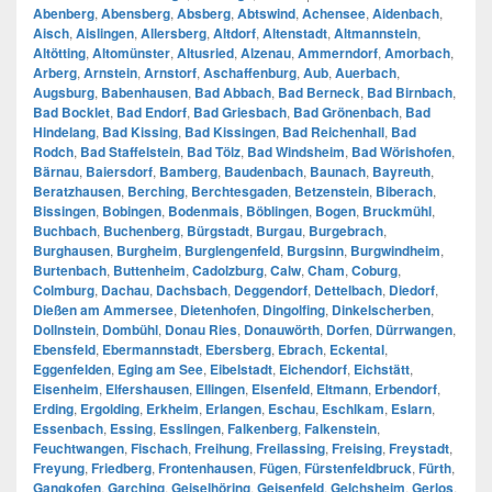
Abenberg
,
Abensberg
,
Absberg
,
Abtswind
,
Achensee
,
Aidenbach
,
Aisch
,
Aislingen
,
Allersberg
,
Altdorf
,
Altenstadt
,
Altmannstein
,
Altötting
,
Altomünster
,
Altusried
,
Alzenau
,
Ammerndorf
,
Amorbach
,
Arberg
,
Arnstein
,
Arnstorf
,
Aschaffenburg
,
Aub
,
Auerbach
,
Augsburg
,
Babenhausen
,
Bad Abbach
,
Bad Berneck
,
Bad Birnbach
,
Bad Bocklet
,
Bad Endorf
,
Bad Griesbach
,
Bad Grönenbach
,
Bad
Hindelang
,
Bad Kissing
,
Bad Kissingen
,
Bad Reichenhall
,
Bad
Rodch
,
Bad Staffelstein
,
Bad Tölz
,
Bad Windsheim
,
Bad Wörishofen
,
Bärnau
,
Baiersdorf
,
Bamberg
,
Baudenbach
,
Baunach
,
Bayreuth
,
Beratzhausen
,
Berching
,
Berchtesgaden
,
Betzenstein
,
Biberach
,
Bissingen
,
Bobingen
,
Bodenmais
,
Böblingen
,
Bogen
,
Bruckmühl
,
Buchbach
,
Buchenberg
,
Bürgstadt
,
Burgau
,
Burgebrach
,
Burghausen
,
Burgheim
,
Burglengenfeld
,
Burgsinn
,
Burgwindheim
,
Burtenbach
,
Buttenheim
,
Cadolzburg
,
Calw
,
Cham
,
Coburg
,
Colmburg
,
Dachau
,
Dachsbach
,
Deggendorf
,
Dettelbach
,
Diedorf
,
Dießen am Ammersee
,
Dietenhofen
,
Dingolfing
,
Dinkelscherben
,
Dollnstein
,
Dombühl
,
Donau Ries
,
Donauwörth
,
Dorfen
,
Dürrwangen
,
Ebensfeld
,
Ebermannstadt
,
Ebersberg
,
Ebrach
,
Eckental
,
Eggenfelden
,
Eging am See
,
Eibelstadt
,
Eichendorf
,
Eichstätt
,
Eisenheim
,
Elfershausen
,
Ellingen
,
Elsenfeld
,
Eltmann
,
Erbendorf
,
Erding
,
Ergolding
,
Erkheim
,
Erlangen
,
Eschau
,
Eschlkam
,
Eslarn
,
Essenbach
,
Essing
,
Esslingen
,
Falkenberg
,
Falkenstein
,
Feuchtwangen
,
Fischach
,
Freihung
,
Freilassing
,
Freising
,
Freystadt
,
Freyung
,
Friedberg
,
Frontenhausen
,
Fügen
,
Fürstenfeldbruck
,
Fürth
,
Gangkofen
,
Garching
,
Geiselhöring
,
Geisenfeld
,
Gelchsheim
,
Gerlos
,