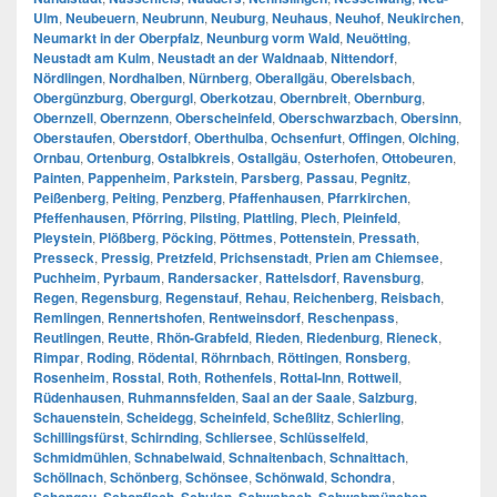
Ulm
,
Neubeuern
,
Neubrunn
,
Neuburg
,
Neuhaus
,
Neuhof
,
Neukirchen
,
Neumarkt in der Oberpfalz
,
Neunburg vorm Wald
,
Neuötting
,
Neustadt am Kulm
,
Neustadt an der Waldnaab
,
Nittendorf
,
Nördlingen
,
Nordhalben
,
Nürnberg
,
Oberallgäu
,
Oberelsbach
,
Obergünzburg
,
Obergurgl
,
Oberkotzau
,
Obernbreit
,
Obernburg
,
Obernzell
,
Obernzenn
,
Oberscheinfeld
,
Oberschwarzbach
,
Obersinn
,
Oberstaufen
,
Oberstdorf
,
Oberthulba
,
Ochsenfurt
,
Offingen
,
Olching
,
Ornbau
,
Ortenburg
,
Ostalbkreis
,
Ostallgäu
,
Osterhofen
,
Ottobeuren
,
Painten
,
Pappenheim
,
Parkstein
,
Parsberg
,
Passau
,
Pegnitz
,
Peißenberg
,
Peiting
,
Penzberg
,
Pfaffenhausen
,
Pfarrkirchen
,
Pfeffenhausen
,
Pförring
,
Pilsting
,
Plattling
,
Plech
,
Pleinfeld
,
Pleystein
,
Plößberg
,
Pöcking
,
Pöttmes
,
Pottenstein
,
Pressath
,
Presseck
,
Pressig
,
Pretzfeld
,
Prichsenstadt
,
Prien am Chiemsee
,
Puchheim
,
Pyrbaum
,
Randersacker
,
Rattelsdorf
,
Ravensburg
,
Regen
,
Regensburg
,
Regenstauf
,
Rehau
,
Reichenberg
,
Reisbach
,
Remlingen
,
Rennertshofen
,
Rentweinsdorf
,
Reschenpass
,
Reutlingen
,
Reutte
,
Rhön-Grabfeld
,
Rieden
,
Riedenburg
,
Rieneck
,
Rimpar
,
Roding
,
Rödental
,
Röhrnbach
,
Röttingen
,
Ronsberg
,
Rosenheim
,
Rosstal
,
Roth
,
Rothenfels
,
Rottal-Inn
,
Rottweil
,
Rüdenhausen
,
Ruhmannsfelden
,
Saal an der Saale
,
Salzburg
,
Schauenstein
,
Scheidegg
,
Scheinfeld
,
Scheßlitz
,
Schierling
,
Schillingsfürst
,
Schirnding
,
Schliersee
,
Schlüsselfeld
,
Schmidmühlen
,
Schnabelwaid
,
Schnaitenbach
,
Schnaittach
,
Schöllnach
,
Schönberg
,
Schönsee
,
Schönwald
,
Schondra
,
,
,
,
,
,