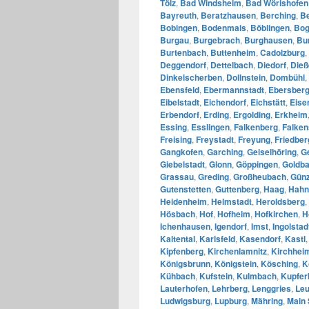
Tölz
,
Bad Windsheim
,
Bad Wörishofen
Bayreuth
,
Beratzhausen
,
Berching
,
B
Bobingen
,
Bodenmais
,
Böblingen
,
Bo
Burgau
,
Burgebrach
,
Burghausen
,
Bu
Burtenbach
,
Buttenheim
,
Cadolzburg
,
Deggendorf
,
Dettelbach
,
Diedorf
,
Die
Dinkelscherben
,
Dollnstein
,
Dombühl
,
Ebensfeld
,
Ebermannstadt
,
Ebersber
Eibelstadt
,
Eichendorf
,
Eichstätt
,
Eise
Erbendorf
,
Erding
,
Ergolding
,
Erkheim
Essing
,
Esslingen
,
Falkenberg
,
Falken
Freising
,
Freystadt
,
Freyung
,
Friedber
Gangkofen
,
Garching
,
Geiselhöring
,
G
Giebelstadt
,
Glonn
,
Göppingen
,
Goldb
Grassau
,
Greding
,
Großheubach
,
Gün
Gutenstetten
,
Guttenberg
,
Haag
,
Hahn
Heidenheim
,
Helmstadt
,
Heroldsberg
,
Hösbach
,
Hof
,
Hofheim
,
Hofkirchen
,
H
Ichenhausen
,
Igendorf
,
Imst
,
Ingolstad
Kaltental
,
Karlsfeld
,
Kasendorf
,
Kastl
Kipfenberg
,
Kirchenlamnitz
,
Kirchhei
Königsbrunn
,
Königstein
,
Kösching
,
K
Kühbach
,
Kufstein
,
Kulmbach
,
Kupfer
Lauterhofen
,
Lehrberg
,
Lenggries
,
Leu
Ludwigsburg
,
Lupburg
,
Mähring
,
Main 