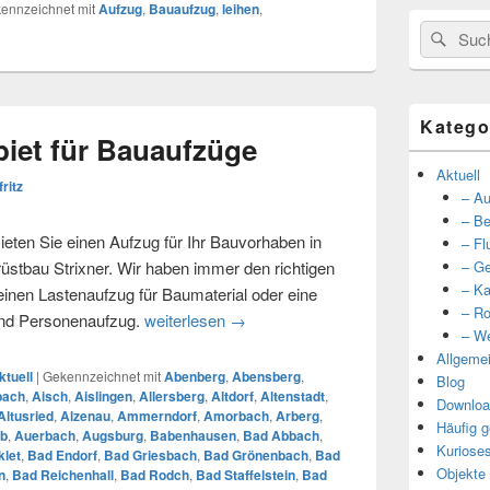
ennzeichnet mit
Aufzug
,
Bauaufzug
,
leihen
,
Suche
Such
nach:
Katego
iet für Bauaufzüge
Aktuell
fritz
– Au
– Be
eten Sie einen Aufzug für Ihr Bauvorhaben in
– Fl
tbau Strixner. Wir haben immer den richtigen
– Ge
– Ka
 einen Lastenaufzug für Baumaterial oder eine
– Ro
und Personenaufzug.
weiterlesen
Unser Einzugsgebiet für Bauaufzüg
→
– We
Allgeme
ktuell
|
Gekennzeichnet mit
Abenberg
,
Abensberg
,
Blog
bach
,
Aisch
,
Aislingen
,
Allersberg
,
Altdorf
,
Altenstadt
,
Downloa
Altusried
,
Alzenau
,
Ammerndorf
,
Amorbach
,
Arberg
,
Häufig g
b
,
Auerbach
,
Augsburg
,
Babenhausen
,
Bad Abbach
,
Kuriose
let
,
Bad Endorf
,
Bad Griesbach
,
Bad Grönenbach
,
Bad
Objekte
n
,
Bad Reichenhall
,
Bad Rodch
,
Bad Staffelstein
,
Bad