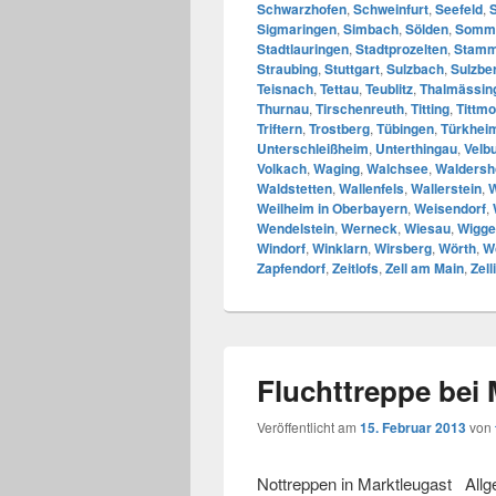
Schwarzhofen
,
Schweinfurt
,
Seefeld
,
Sigmaringen
,
Simbach
,
Sölden
,
Somm
Stadtlauringen
,
Stadtprozelten
,
Stam
Straubing
,
Stuttgart
,
Sulzbach
,
Sulzbe
Teisnach
,
Tettau
,
Teublitz
,
Thalmässin
Thurnau
,
Tirschenreuth
,
Titting
,
Tittmo
Triftern
,
Trostberg
,
Tübingen
,
Türkhei
Unterschleißheim
,
Unterthingau
,
Velb
Volkach
,
Waging
,
Walchsee
,
Waldersh
Waldstetten
,
Wallenfels
,
Wallerstein
,
W
Weilheim in Oberbayern
,
Weisendorf
,
Wendelstein
,
Werneck
,
Wiesau
,
Wigge
Windorf
,
Winklarn
,
Wirsberg
,
Wörth
,
W
Zapfendorf
,
Zeitlofs
,
Zell am Main
,
Zell
Fluchttreppe bei 
Veröffentlicht am
15. Februar 2013
von
Nottreppen in Marktleugast All