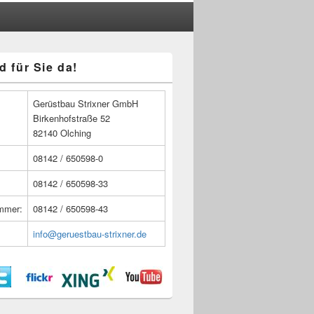
d für Sie da!
n
Gerüstbau Strixner GmbH
Birkenhofstraße 52
82140 Olching
08142 / 650598-0
08142 / 650598-33
ummer:
08142 / 650598-43
info@geruestbau-strixner.de