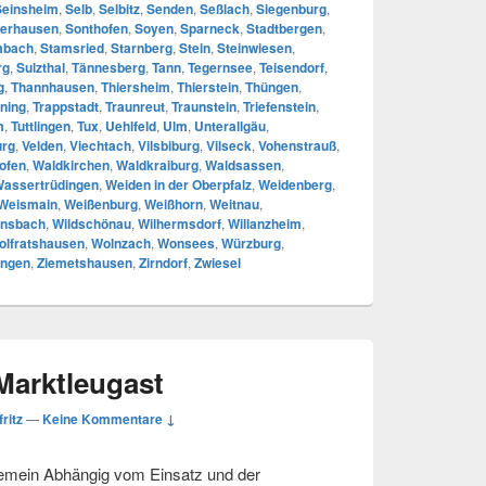
Seinsheim
,
Selb
,
Selbitz
,
Senden
,
Seßlach
,
Siegenburg
,
erhausen
,
Sonthofen
,
Soyen
,
Sparneck
,
Stadtbergen
,
mbach
,
Stamsried
,
Starnberg
,
Stein
,
Steinwiesen
,
rg
,
Sulzthal
,
Tännesberg
,
Tann
,
Tegernsee
,
Teisendorf
,
g
,
Thannhausen
,
Thiersheim
,
Thierstein
,
Thüngen
,
ning
,
Trappstadt
,
Traunreut
,
Traunstein
,
Triefenstein
,
m
,
Tuttlingen
,
Tux
,
Uehlfeld
,
Ulm
,
Unterallgäu
,
urg
,
Velden
,
Viechtach
,
Vilsbiburg
,
Vilseck
,
Vohenstrauß
,
ofen
,
Waldkirchen
,
Waldkraiburg
,
Waldsassen
,
assertrüdingen
,
Weiden in der Oberpfalz
,
Weidenberg
,
Weismain
,
Weißenburg
,
Weißhorn
,
Weitnau
,
nsbach
,
Wildschönau
,
Wilhermsdorf
,
Willanzheim
,
olfratshausen
,
Wolnzach
,
Wonsees
,
Würzburg
,
ingen
,
Ziemetshausen
,
Zirndorf
,
Zwiesel
Marktleugast
fritz
—
Keine Kommentare ↓
gemein Abhängig vom Einsatz und der