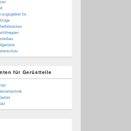
cen
it
nzugsgebiet für
fzüge
helfsbrücken
uchttreppen
rüstbau
llgerüste
tterschutz
nten für Gerüstteile
rüst
Gerüsttechnik
Gerüst
üst