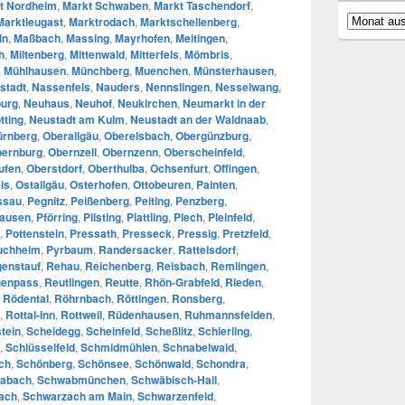
t Nordheim
,
Markt Schwaben
,
Markt Taschendorf
,
Archiv
Marktleugast
,
Marktrodach
,
Marktschellenberg
,
ln
,
Maßbach
,
Massing
,
Mayrhofen
,
Meitingen
,
h
,
Miltenberg
,
Mittenwald
,
Mitterfels
,
Mömbris
,
,
Mühlhausen
,
Münchberg
,
Muenchen
,
Münsterhausen
,
stadt
,
Nassenfels
,
Nauders
,
Nennslingen
,
Nesselwang
,
urg
,
Neuhaus
,
Neuhof
,
Neukirchen
,
Neumarkt in der
tting
,
Neustadt am Kulm
,
Neustadt an der Waldnaab
,
ürnberg
,
Oberallgäu
,
Oberelsbach
,
Obergünzburg
,
ernburg
,
Obernzell
,
Obernzenn
,
Oberscheinfeld
,
ufen
,
Oberstdorf
,
Oberthulba
,
Ochsenfurt
,
Offingen
,
is
,
Ostallgäu
,
Osterhofen
,
Ottobeuren
,
Painten
,
ssau
,
Pegnitz
,
Peißenberg
,
Peiting
,
Penzberg
,
hausen
,
Pförring
,
Pilsting
,
Plattling
,
Plech
,
Pleinfeld
,
,
Pottenstein
,
Pressath
,
Presseck
,
Pressig
,
Pretzfeld
,
uchheim
,
Pyrbaum
,
Randersacker
,
Rattelsdorf
,
enstauf
,
Rehau
,
Reichenberg
,
Reisbach
,
Remlingen
,
enpass
,
Reutlingen
,
Reutte
,
Rhön-Grabfeld
,
Rieden
,
,
Rödental
,
Röhrnbach
,
Röttingen
,
Ronsberg
,
,
Rottal-Inn
,
Rottweil
,
Rüdenhausen
,
Ruhmannsfelden
,
tein
,
Scheidegg
,
Scheinfeld
,
Scheßlitz
,
Schierling
,
,
Schlüsselfeld
,
Schmidmühlen
,
Schnabelwaid
,
ch
,
Schönberg
,
Schönsee
,
Schönwald
,
Schondra
,
abach
,
Schwabmünchen
,
Schwäbisch-Hall
,
ach
,
Schwarzach am Main
,
Schwarzenfeld
,