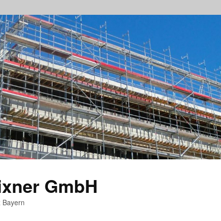
rixner GmbH
z Bayern