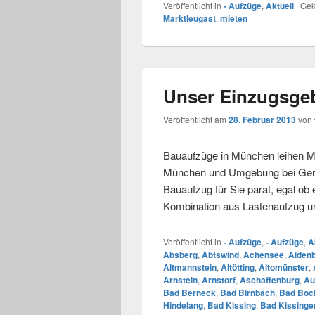
Veröffentlicht in
- Aufzüge
,
Aktuell
|
Gek
Marktleugast
,
mieten
Unser Einzugsgeb
Veröffentlicht am
28. Februar 2013
von
Bauaufzüge in München leihen Mi
München und Umgebung bei Gerüs
Bauaufzug für Sie parat, egal ob
Kombination aus Lastenaufzug 
Veröffentlicht in
- Aufzüge
,
- Aufzüge
,
A
Absberg
,
Abtswind
,
Achensee
,
Aiden
Altmannstein
,
Altötting
,
Altomünster
,
Arnstein
,
Arnstorf
,
Aschaffenburg
,
Au
Bad Berneck
,
Bad Birnbach
,
Bad Bock
Hindelang
,
Bad Kissing
,
Bad Kissinge