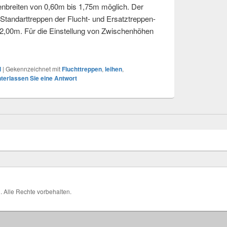
nbreiten von 0,60m bis 1,75m möglich. Der
Standarttreppen der Flucht- und Ersatztreppen-
 2,00m. Für die Einstellung von Zwischenhöhen
ppe bei Marktleugast
l
|
Gekennzeichnet mit
Fluchttreppen
,
leihen
,
nterlassen Sie eine Antwort
H
. Alle Rechte vorbehalten.