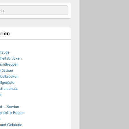
e
rien
fzüge
helfsbrücken
uchttreppen
rüstbau
belbrücken
llgerüste
e
tterschutz
in
d – Service
estellte Fragen
s
 und Gebäude