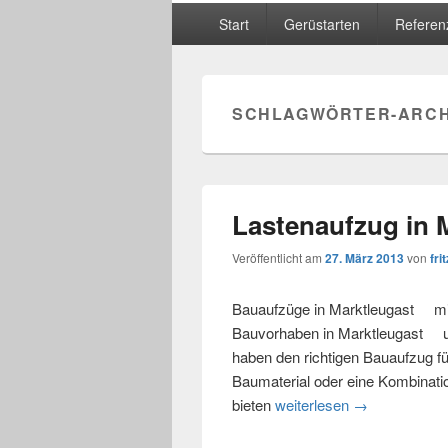
Hauptmenü
Start
Gerüstarten
Referen
SCHLAGWÖRTER-ARCH
Lastenaufzug in 
Veröffentlicht am
27. März 2013
von
frit
Bauaufzüge in Marktleugast miet
Bauvorhaben in Marktleugast u
haben den richtigen Bauaufzug fü
Baumaterial oder eine Kombinat
bieten
weiterlesen
Lastenaufzug 
→