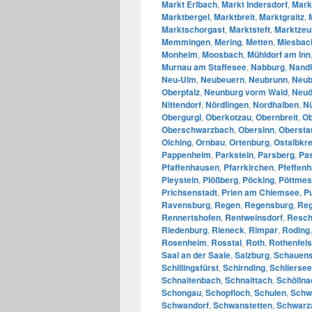
Markt Erlbach
,
Markt Indersdorf
,
Mark
Marktbergel
,
Marktbreit
,
Marktgraitz
,
Marktschorgast
,
Marktsteft
,
Marktzeu
Memmingen
,
Mering
,
Metten
,
Miesbac
Monheim
,
Moosbach
,
Mühldorf am Inn
Murnau am Staffesee
,
Nabburg
,
Nandl
Neu-Ulm
,
Neubeuern
,
Neubrunn
,
Neub
Oberpfalz
,
Neunburg vorm Wald
,
Neuö
Nittendorf
,
Nördlingen
,
Nordhalben
,
N
Obergurgl
,
Oberkotzau
,
Obernbreit
,
Ob
Oberschwarzbach
,
Obersinn
,
Obersta
Olching
,
Ornbau
,
Ortenburg
,
Ostalbkre
Pappenheim
,
Parkstein
,
Parsberg
,
Pa
Pfaffenhausen
,
Pfarrkirchen
,
Pfeffen
Pleystein
,
Plößberg
,
Pöcking
,
Pöttmes
Prichsenstadt
,
Prien am Chiemsee
,
P
Ravensburg
,
Regen
,
Regensburg
,
Reg
Rennertshofen
,
Rentweinsdorf
,
Resch
Riedenburg
,
Rieneck
,
Rimpar
,
Roding
Rosenheim
,
Rosstal
,
Roth
,
Rothenfels
Saal an der Saale
,
Salzburg
,
Schauens
Schillingsfürst
,
Schirnding
,
Schliersee
Schnaitenbach
,
Schnaittach
,
Schöllna
Schongau
,
Schopfloch
,
Schulen
,
Schw
Schwandorf
,
Schwanstetten
,
Schwarz