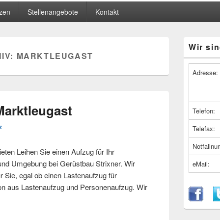
zen
Stellenangebote
Kontakt
Primärer
Wir sin
Seitenleiste
IV:
MARKTLEUGAST
Widget-
Bereich
Adresse:
Marktleugast
Telefon:
z
Telefax:
Notfalln
en Leihen Sie einen Aufzug für Ihr
nd Umgebung bei Gerüstbau Strixner. Wir
eMail:
r Sie, egal ob einen Lastenaufzug für
ion aus Lastenaufzug und Personenaufzug. Wir
in Marktleugast