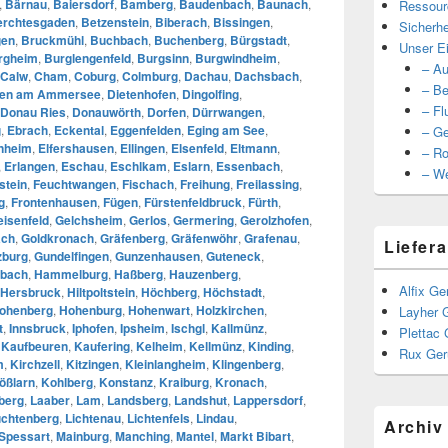
,
Bärnau
,
Baiersdorf
,
Bamberg
,
Baudenbach
,
Baunach
,
Ressour
erchtesgaden
,
Betzenstein
,
Biberach
,
Bissingen
,
Sicherhe
gen
,
Bruckmühl
,
Buchbach
,
Buchenberg
,
Bürgstadt
,
Unser Ei
rgheim
,
Burglengenfeld
,
Burgsinn
,
Burgwindheim
,
– Au
Calw
,
Cham
,
Coburg
,
Colmburg
,
Dachau
,
Dachsbach
,
– Be
ßen am Ammersee
,
Dietenhofen
,
Dingolfing
,
– Fl
Donau Ries
,
Donauwörth
,
Dorfen
,
Dürrwangen
,
g
,
Ebrach
,
Eckental
,
Eggenfelden
,
Eging am See
,
– Ge
nheim
,
Elfershausen
,
Ellingen
,
Elsenfeld
,
Eltmann
,
– Ro
,
Erlangen
,
Eschau
,
Eschlkam
,
Eslarn
,
Essenbach
,
– We
stein
,
Feuchtwangen
,
Fischach
,
Freihung
,
Freilassing
,
g
,
Frontenhausen
,
Fügen
,
Fürstenfeldbruck
,
Fürth
,
eisenfeld
,
Gelchsheim
,
Gerlos
,
Germering
,
Gerolzhofen
,
ach
,
Goldkronach
,
Gräfenberg
,
Gräfenwöhr
,
Grafenau
,
Liefera
zburg
,
Gundelfingen
,
Gunzenhausen
,
Guteneck
,
bach
,
Hammelburg
,
Haßberg
,
Hauzenberg
,
Alfix Ge
Hersbruck
,
Hiltpoltstein
,
Höchberg
,
Höchstadt
,
ohenberg
,
Hohenburg
,
Hohenwart
,
Holzkirchen
,
Layher 
t
,
Innsbruck
,
Iphofen
,
Ipsheim
,
Ischgl
,
Kallmünz
,
Plettac 
,
Kaufbeuren
,
Kaufering
,
Kelheim
,
Kellmünz
,
Kinding
,
Rux Ger
m
,
Kirchzell
,
Kitzingen
,
Kleinlangheim
,
Klingenberg
,
ößlarn
,
Kohlberg
,
Konstanz
,
Kraiburg
,
Kronach
,
berg
,
Laaber
,
Lam
,
Landsberg
,
Landshut
,
Lappersdorf
,
chtenberg
,
Lichtenau
,
Lichtenfels
,
Lindau
,
Archiv
Spessart
,
Mainburg
,
Manching
,
Mantel
,
Markt Bibart
,