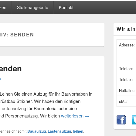
zen
Stellenangebote
Kontakt
Primärer
Wir sin
Seitenleiste
IV:
SENDEN
Widget-
Bereich
Adresse:
Senden
Telefon:
z
Telefax:
Notfalln
ihen Sie einen Aufzug für Ihr Bauvorhaben in
bau Strixner. Wir haben den richtigen
eMail:
 Lastenaufzug für Baumaterial oder eine
nd Personenaufzug. Wir bieten
weiterlesen
Lastenaufzug – Senden
→
ennzeichnet mit
Bauaufzug
,
Lastenaufzug
,
leihen
,