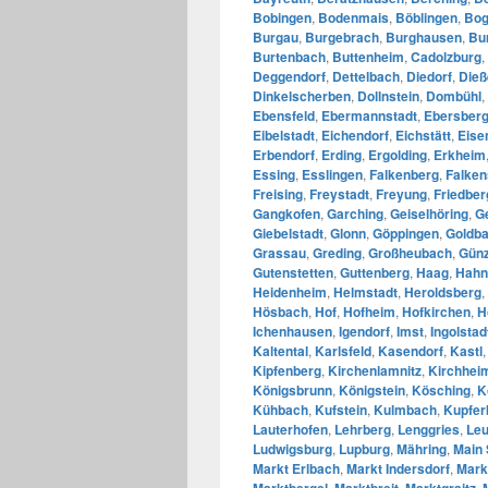
Bobingen
,
Bodenmais
,
Böblingen
,
Bo
Burgau
,
Burgebrach
,
Burghausen
,
Bu
Burtenbach
,
Buttenheim
,
Cadolzburg
,
Deggendorf
,
Dettelbach
,
Diedorf
,
Die
Dinkelscherben
,
Dollnstein
,
Dombühl
,
Ebensfeld
,
Ebermannstadt
,
Ebersber
Eibelstadt
,
Eichendorf
,
Eichstätt
,
Eise
Erbendorf
,
Erding
,
Ergolding
,
Erkheim
Essing
,
Esslingen
,
Falkenberg
,
Falken
Freising
,
Freystadt
,
Freyung
,
Friedber
Gangkofen
,
Garching
,
Geiselhöring
,
G
Giebelstadt
,
Glonn
,
Göppingen
,
Goldb
Grassau
,
Greding
,
Großheubach
,
Gün
Gutenstetten
,
Guttenberg
,
Haag
,
Hahn
Heidenheim
,
Helmstadt
,
Heroldsberg
,
Hösbach
,
Hof
,
Hofheim
,
Hofkirchen
,
H
Ichenhausen
,
Igendorf
,
Imst
,
Ingolstad
Kaltental
,
Karlsfeld
,
Kasendorf
,
Kastl
Kipfenberg
,
Kirchenlamnitz
,
Kirchhei
Königsbrunn
,
Königstein
,
Kösching
,
K
Kühbach
,
Kufstein
,
Kulmbach
,
Kupfer
Lauterhofen
,
Lehrberg
,
Lenggries
,
Leu
Ludwigsburg
,
Lupburg
,
Mähring
,
Main 
Markt Erlbach
,
Markt Indersdorf
,
Mark
Marktbergel
,
Marktbreit
,
Marktgraitz
,