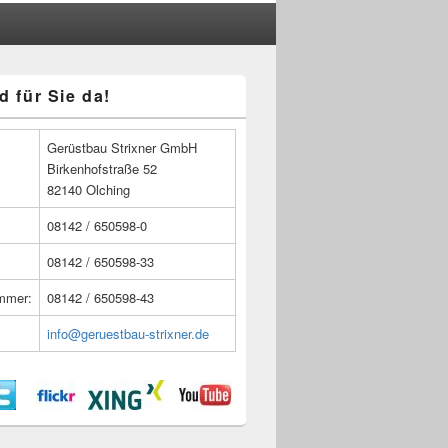
d für Sie da!
n
Gerüstbau Strixner GmbH
Birkenhofstraße 52
82140 Olching
08142 / 650598-0
08142 / 650598-33
ummer:
08142 / 650598-43
info@geruestbau-strixner.de