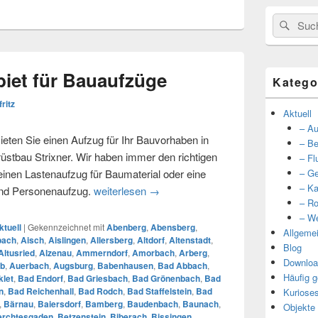
Suche
Such
nach:
iet für Bauaufzüge
Katego
fritz
Aktuell
– Au
eten Sie einen Aufzug für Ihr Bauvorhaben in
– Be
tbau Strixner. Wir haben immer den richtigen
– Fl
 einen Lastenaufzug für Baumaterial oder eine
– Ge
– Ka
und Personenaufzug.
weiterlesen
Unser Einzugsgebiet für Bauaufzüg
→
– Ro
– We
ktuell
|
Gekennzeichnet mit
Abenberg
,
Abensberg
,
Allgeme
bach
,
Aisch
,
Aislingen
,
Allersberg
,
Altdorf
,
Altenstadt
,
Blog
Altusried
,
Alzenau
,
Ammerndorf
,
Amorbach
,
Arberg
,
Downloa
b
,
Auerbach
,
Augsburg
,
Babenhausen
,
Bad Abbach
,
Häufig g
let
,
Bad Endorf
,
Bad Griesbach
,
Bad Grönenbach
,
Bad
n
,
Bad Reichenhall
,
Bad Rodch
,
Bad Staffelstein
,
Bad
Kuriose
,
Bärnau
,
Baiersdorf
,
Bamberg
,
Baudenbach
,
Baunach
,
Objekte
erchtesgaden
,
Betzenstein
,
Biberach
,
Bissingen
,