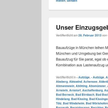
mieten
,
Senden
Unser Einzugsgeb
Veröffentlicht am
28. Februar 2013
von
Bauaufzüge in München leihen Mi
München und Umgebung bei Gerüs
Bauaufzug für Sie parat, egal ob
Kombination aus Lastenaufzug 
Veröffentlicht in
- Aufzüge
,
- Aufzüge
,
A
Absberg
,
Abtswind
,
Achensee
,
Aiden
Altmannstein
,
Altötting
,
Altomünster
,
Arnstein
,
Arnstorf
,
Aschaffenburg
,
Au
Bad Berneck
,
Bad Birnbach
,
Bad Bock
Hindelang
,
Bad Kissing
,
Bad Kissinge
Tölz
,
Bad Windsheim
,
Bad Wörishofen
Bayreuth
,
Beratzhausen
,
Berching
,
B