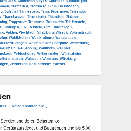
erhausen
,
Sonthofen
,
Soyen
,
Sparneck
,
Stadtbergen
,
mbach
,
Stamsried
,
Starnberg
,
Stein
,
Steinwiesen
,
rg
,
Sulzthal
,
Tännesberg
,
Tann
,
Tegernsee
,
Teisendorf
,
g
,
Thannhausen
,
Thiersheim
,
Thierstein
,
Thüngen
,
ning
,
Trappstadt
,
Traunreut
,
Traunstein
,
Triefenstein
,
m
,
Tuttlingen
,
Tux
,
Uehlfeld
,
Ulm
,
Unterallgäu
,
urg
,
Velden
,
Viechtach
,
Vilsbiburg
,
Vilseck
,
Vohenstrauß
,
ofen
,
Waldkirchen
,
Waldkraiburg
,
Waldsassen
,
assertrüdingen
,
Weiden in der Oberpfalz
,
Weidenberg
,
Weismain
,
Weißenburg
,
Weißhorn
,
Weitnau
,
nsbach
,
Wildschönau
,
Wilhermsdorf
,
Willanzheim
,
olfratshausen
,
Wolnzach
,
Wonsees
,
Würzburg
,
ingen
,
Ziemetshausen
,
Zirndorf
,
Zwiesel
den
fritz
—
Keine Kommentare ↓
n Senden und deren Belastbarkeit
r Gerüstaufstiege, und Bautreppen und bis 5,00