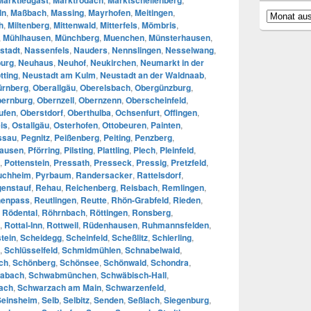
ln
,
Maßbach
,
Massing
,
Mayrhofen
,
Meitingen
,
Archiv
h
,
Miltenberg
,
Mittenwald
,
Mitterfels
,
Mömbris
,
,
Mühlhausen
,
Münchberg
,
Muenchen
,
Münsterhausen
,
stadt
,
Nassenfels
,
Nauders
,
Nennslingen
,
Nesselwang
,
urg
,
Neuhaus
,
Neuhof
,
Neukirchen
,
Neumarkt in der
tting
,
Neustadt am Kulm
,
Neustadt an der Waldnaab
,
ürnberg
,
Oberallgäu
,
Oberelsbach
,
Obergünzburg
,
ernburg
,
Obernzell
,
Obernzenn
,
Oberscheinfeld
,
ufen
,
Oberstdorf
,
Oberthulba
,
Ochsenfurt
,
Offingen
,
is
,
Ostallgäu
,
Osterhofen
,
Ottobeuren
,
Painten
,
ssau
,
Pegnitz
,
Peißenberg
,
Peiting
,
Penzberg
,
hausen
,
Pförring
,
Pilsting
,
Plattling
,
Plech
,
Pleinfeld
,
,
Pottenstein
,
Pressath
,
Presseck
,
Pressig
,
Pretzfeld
,
uchheim
,
Pyrbaum
,
Randersacker
,
Rattelsdorf
,
enstauf
,
Rehau
,
Reichenberg
,
Reisbach
,
Remlingen
,
enpass
,
Reutlingen
,
Reutte
,
Rhön-Grabfeld
,
Rieden
,
,
Rödental
,
Röhrnbach
,
Röttingen
,
Ronsberg
,
,
Rottal-Inn
,
Rottweil
,
Rüdenhausen
,
Ruhmannsfelden
,
tein
,
Scheidegg
,
Scheinfeld
,
Scheßlitz
,
Schierling
,
,
Schlüsselfeld
,
Schmidmühlen
,
Schnabelwaid
,
ch
,
Schönberg
,
Schönsee
,
Schönwald
,
Schondra
,
abach
,
Schwabmünchen
,
Schwäbisch-Hall
,
ach
,
Schwarzach am Main
,
Schwarzenfeld
,
Seinsheim
,
Selb
,
Selbitz
,
Senden
,
Seßlach
,
Siegenburg
,