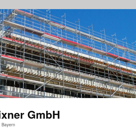
rixner GmbH
z Bayern