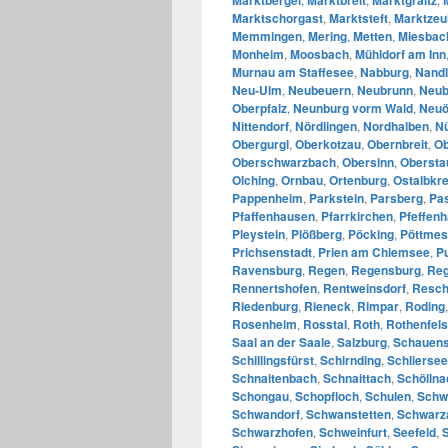
Marktschorgast
,
Marktsteft
,
Marktzeu
Memmingen
,
Mering
,
Metten
,
Miesbac
Monheim
,
Moosbach
,
Mühldorf am Inn
Murnau am Staffesee
,
Nabburg
,
Nandl
Neu-Ulm
,
Neubeuern
,
Neubrunn
,
Neub
Oberpfalz
,
Neunburg vorm Wald
,
Neuö
Nittendorf
,
Nördlingen
,
Nordhalben
,
N
Obergurgl
,
Oberkotzau
,
Obernbreit
,
Ob
Oberschwarzbach
,
Obersinn
,
Obersta
Olching
,
Ornbau
,
Ortenburg
,
Ostalbkre
Pappenheim
,
Parkstein
,
Parsberg
,
Pa
Pfaffenhausen
,
Pfarrkirchen
,
Pfeffen
Pleystein
,
Plößberg
,
Pöcking
,
Pöttmes
Prichsenstadt
,
Prien am Chiemsee
,
P
Ravensburg
,
Regen
,
Regensburg
,
Reg
Rennertshofen
,
Rentweinsdorf
,
Resch
Riedenburg
,
Rieneck
,
Rimpar
,
Roding
Rosenheim
,
Rosstal
,
Roth
,
Rothenfels
Saal an der Saale
,
Salzburg
,
Schauens
Schillingsfürst
,
Schirnding
,
Schliersee
Schnaitenbach
,
Schnaittach
,
Schöllna
Schongau
,
Schopfloch
,
Schulen
,
Schw
Schwandorf
,
Schwanstetten
,
Schwarz
Schwarzhofen
,
Schweinfurt
,
Seefeld
,