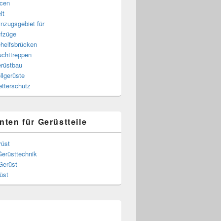
cen
it
nzugsgebiet für
fzüge
helfsbrücken
uchttreppen
rüstbau
llgerüste
tterschutz
nten für Gerüstteile
rüst
Gerüsttechnik
Gerüst
üst