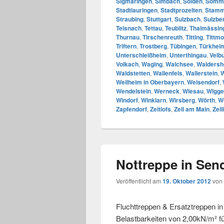
Sigmaringen
,
Simbach
,
Sölden
,
Somm
Stadtlauringen
,
Stadtprozelten
,
Stam
Straubing
,
Stuttgart
,
Sulzbach
,
Sulzbe
Teisnach
,
Tettau
,
Teublitz
,
Thalmässin
Thurnau
,
Tirschenreuth
,
Titting
,
Tittmo
Triftern
,
Trostberg
,
Tübingen
,
Türkhei
Unterschleißheim
,
Unterthingau
,
Velb
Volkach
,
Waging
,
Walchsee
,
Waldersh
Waldstetten
,
Wallenfels
,
Wallerstein
,
W
Weilheim in Oberbayern
,
Weisendorf
,
Wendelstein
,
Werneck
,
Wiesau
,
Wigge
Windorf
,
Winklarn
,
Wirsberg
,
Wörth
,
W
Zapfendorf
,
Zeitlofs
,
Zell am Main
,
Zell
Nottreppe in Sen
Veröffentlicht am
19. Oktober 2012
von
Fluchttreppen & Ersatztreppen i
Belastbarkeiten von 2,00kN/m² fü