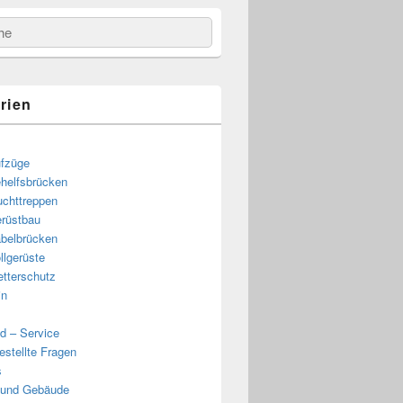
e
rien
fzüge
helfsbrücken
uchttreppen
rüstbau
belbrücken
e
llgerüste
tterschutz
in
d – Service
estellte Fragen
s
 und Gebäude