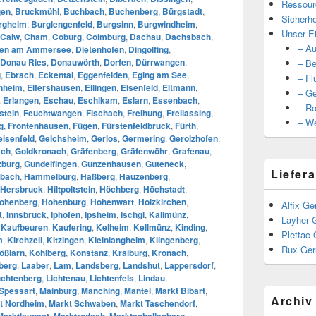
Ressour
gen
,
Bruckmühl
,
Buchbach
,
Buchenberg
,
Bürgstadt
,
Sicherhe
rgheim
,
Burglengenfeld
,
Burgsinn
,
Burgwindheim
,
Unser Ei
Calw
,
Cham
,
Coburg
,
Colmburg
,
Dachau
,
Dachsbach
,
– Au
ßen am Ammersee
,
Dietenhofen
,
Dingolfing
,
Donau Ries
,
Donauwörth
,
Dorfen
,
Dürrwangen
,
– Be
g
,
Ebrach
,
Eckental
,
Eggenfelden
,
Eging am See
,
– Fl
nheim
,
Elfershausen
,
Ellingen
,
Elsenfeld
,
Eltmann
,
– Ge
,
Erlangen
,
Eschau
,
Eschlkam
,
Eslarn
,
Essenbach
,
– Ro
stein
,
Feuchtwangen
,
Fischach
,
Freihung
,
Freilassing
,
– We
g
,
Frontenhausen
,
Fügen
,
Fürstenfeldbruck
,
Fürth
,
eisenfeld
,
Gelchsheim
,
Gerlos
,
Germering
,
Gerolzhofen
,
ach
,
Goldkronach
,
Gräfenberg
,
Gräfenwöhr
,
Grafenau
,
zburg
,
Gundelfingen
,
Gunzenhausen
,
Guteneck
,
Liefera
bach
,
Hammelburg
,
Haßberg
,
Hauzenberg
,
Hersbruck
,
Hiltpoltstein
,
Höchberg
,
Höchstadt
,
ohenberg
,
Hohenburg
,
Hohenwart
,
Holzkirchen
,
Alfix Ge
t
,
Innsbruck
,
Iphofen
,
Ipsheim
,
Ischgl
,
Kallmünz
,
Layher 
,
Kaufbeuren
,
Kaufering
,
Kelheim
,
Kellmünz
,
Kinding
,
Plettac 
m
,
Kirchzell
,
Kitzingen
,
Kleinlangheim
,
Klingenberg
,
Rux Ger
ößlarn
,
Kohlberg
,
Konstanz
,
Kraiburg
,
Kronach
,
berg
,
Laaber
,
Lam
,
Landsberg
,
Landshut
,
Lappersdorf
,
chtenberg
,
Lichtenau
,
Lichtenfels
,
Lindau
,
Spessart
,
Mainburg
,
Manching
,
Mantel
,
Markt Bibart
,
Archiv
t Nordheim
,
Markt Schwaben
,
Markt Taschendorf
,
Marktleugast
,
Marktrodach
,
Marktschellenberg
,