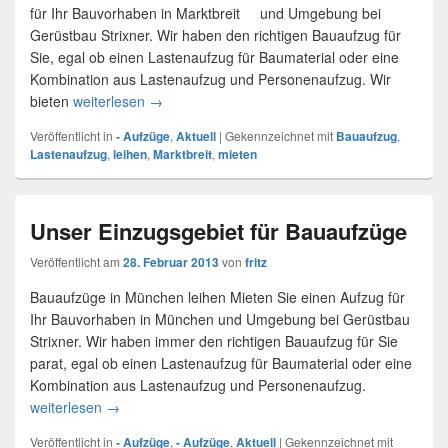
für Ihr Bauvorhaben in Marktbreit und Umgebung bei
Gerüstbau Strixner. Wir haben den richtigen Bauaufzug für
Sie, egal ob einen Lastenaufzug für Baumaterial oder eine
Kombination aus Lastenaufzug und Personenaufzug. Wir
bieten
weiterlesen
Bauaufzug – Marktbreit
→
Veröffentlicht in
- Aufzüge
,
Aktuell
|
Gekennzeichnet mit
Bauaufzug
,
Lastenaufzug
,
leihen
,
Marktbreit
,
mieten
Unser Einzugsgebiet für Bauaufzüge
Veröffentlicht am
28. Februar 2013
von
fritz
Bauaufzüge in München leihen Mieten Sie einen Aufzug für
Ihr Bauvorhaben in München und Umgebung bei Gerüstbau
Strixner. Wir haben immer den richtigen Bauaufzug für Sie
parat, egal ob einen Lastenaufzug für Baumaterial oder eine
Kombination aus Lastenaufzug und Personenaufzug.
weiterlesen
Unser Einzugsgebiet für Bauaufzüge
→
Veröffentlicht in
- Aufzüge
,
- Aufzüge
,
Aktuell
|
Gekennzeichnet mit