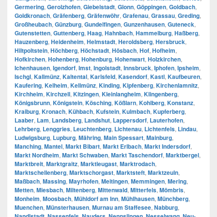
Germering
,
Gerolzhofen
,
Giebelstadt
,
Glonn
,
Göppingen
,
Goldbach
,
Goldkronach
,
Gräfenberg
,
Gräfenwöhr
,
Grafenau
,
Grassau
,
Greding
,
Großheubach
,
Günzburg
,
Gundelfingen
,
Gunzenhausen
,
Guteneck
,
Gutenstetten
,
Guttenberg
,
Haag
,
Hahnbach
,
Hammelburg
,
Haßberg
,
Hauzenberg
,
Heidenheim
,
Helmstadt
,
Heroldsberg
,
Hersbruck
,
Hiltpoltstein
,
Höchberg
,
Höchstadt
,
Hösbach
,
Hof
,
Hofheim
,
Hofkirchen
,
Hohenberg
,
Hohenburg
,
Hohenwart
,
Holzkirchen
,
Ichenhausen
,
Igendorf
,
Imst
,
Ingolstadt
,
Innsbruck
,
Iphofen
,
Ipsheim
,
Ischgl
,
Kallmünz
,
Kaltental
,
Karlsfeld
,
Kasendorf
,
Kastl
,
Kaufbeuren
,
Kaufering
,
Kelheim
,
Kellmünz
,
Kinding
,
Kipfenberg
,
Kirchenlamnitz
,
Kirchheim
,
Kirchzell
,
Kitzingen
,
Kleinlangheim
,
Klingenberg
,
Königsbrunn
,
Königstein
,
Kösching
,
Kößlarn
,
Kohlberg
,
Konstanz
,
Kraiburg
,
Kronach
,
Kühbach
,
Kufstein
,
Kulmbach
,
Kupferberg
,
Laaber
,
Lam
,
Landsberg
,
Landshut
,
Lappersdorf
,
Lauterhofen
,
Lehrberg
,
Lenggries
,
Leuchtenberg
,
Lichtenau
,
Lichtenfels
,
Lindau
,
Ludwigsburg
,
Lupburg
,
Mähring
,
Main Spessart
,
Mainburg
,
Manching
,
Mantel
,
Markt Bibart
,
Markt Erlbach
,
Markt Indersdorf
,
Markt Nordheim
,
Markt Schwaben
,
Markt Taschendorf
,
Marktbergel
,
Marktbreit
,
Marktgraitz
,
Marktleugast
,
Marktrodach
,
Marktschellenberg
,
Marktschorgast
,
Marktsteft
,
Marktzeuln
,
Maßbach
,
Massing
,
Mayrhofen
,
Meitingen
,
Memmingen
,
Mering
,
Metten
,
Miesbach
,
Miltenberg
,
Mittenwald
,
Mitterfels
,
Mömbris
,
Monheim
,
Moosbach
,
Mühldorf am Inn
,
Mühlhausen
,
Münchberg
,
Muenchen
,
Münsterhausen
,
Murnau am Staffesee
,
Nabburg
,
Nandlstadt
,
Nassenfels
,
Nauders
,
Nennslingen
,
Nesselwang
,
Neu-