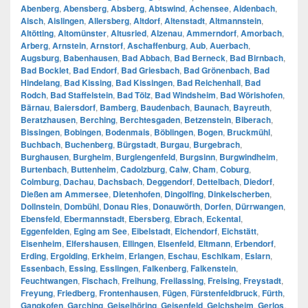
Abenberg
,
Abensberg
,
Absberg
,
Abtswind
,
Achensee
,
Aidenbach
,
Aisch
,
Aislingen
,
Allersberg
,
Altdorf
,
Altenstadt
,
Altmannstein
,
Altötting
,
Altomünster
,
Altusried
,
Alzenau
,
Ammerndorf
,
Amorbach
,
Arberg
,
Arnstein
,
Arnstorf
,
Aschaffenburg
,
Aub
,
Auerbach
,
Augsburg
,
Babenhausen
,
Bad Abbach
,
Bad Berneck
,
Bad Birnbach
,
Bad Bocklet
,
Bad Endorf
,
Bad Griesbach
,
Bad Grönenbach
,
Bad
Hindelang
,
Bad Kissing
,
Bad Kissingen
,
Bad Reichenhall
,
Bad
Rodch
,
Bad Staffelstein
,
Bad Tölz
,
Bad Windsheim
,
Bad Wörishofen
,
Bärnau
,
Baiersdorf
,
Bamberg
,
Baudenbach
,
Baunach
,
Bayreuth
,
Beratzhausen
,
Berching
,
Berchtesgaden
,
Betzenstein
,
Biberach
,
Bissingen
,
Bobingen
,
Bodenmais
,
Böblingen
,
Bogen
,
Bruckmühl
,
Buchbach
,
Buchenberg
,
Bürgstadt
,
Burgau
,
Burgebrach
,
Burghausen
,
Burgheim
,
Burglengenfeld
,
Burgsinn
,
Burgwindheim
,
Burtenbach
,
Buttenheim
,
Cadolzburg
,
Calw
,
Cham
,
Coburg
,
Colmburg
,
Dachau
,
Dachsbach
,
Deggendorf
,
Dettelbach
,
Diedorf
,
Dießen am Ammersee
,
Dietenhofen
,
Dingolfing
,
Dinkelscherben
,
Dollnstein
,
Dombühl
,
Donau Ries
,
Donauwörth
,
Dorfen
,
Dürrwangen
,
Ebensfeld
,
Ebermannstadt
,
Ebersberg
,
Ebrach
,
Eckental
,
Eggenfelden
,
Eging am See
,
Eibelstadt
,
Eichendorf
,
Eichstätt
,
Eisenheim
,
Elfershausen
,
Ellingen
,
Elsenfeld
,
Eltmann
,
Erbendorf
,
Erding
,
Ergolding
,
Erkheim
,
Erlangen
,
Eschau
,
Eschlkam
,
Eslarn
,
Essenbach
,
Essing
,
Esslingen
,
Falkenberg
,
Falkenstein
,
Feuchtwangen
,
Fischach
,
Freihung
,
Freilassing
,
Freising
,
Freystadt
,
Freyung
,
Friedberg
,
Frontenhausen
,
Fügen
,
Fürstenfeldbruck
,
Fürth
,
Gangkofen
,
Garching
,
Geiselhöring
,
Geisenfeld
,
Gelchsheim
,
Gerlos
,