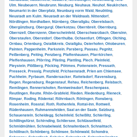
Ulm
,
Neubeuern
,
Neubrunn
,
Neuburg
,
Neuhaus
,
Neuhof
,
Neukirchen
,
Neumarkt in der Oberpfalz
,
Neunburg vorm Wald
,
Neuötting
,
Neustadt am Kulm
,
Neustadt an der Waldnaab
,
Nittendorf
,
Nördlingen
,
Nordhalben
,
Nürnberg
,
Oberallgäu
,
Oberelsbach
,
Obergünzburg
,
Obergurgl
,
Oberkotzau
,
Obernbreit
,
Obernburg
,
Obernzell
,
Obernzenn
,
Oberscheinfeld
,
Oberschwarzbach
,
Obersinn
,
Oberstaufen
,
Oberstdorf
,
Oberthulba
,
Ochsenfurt
,
Offingen
,
Olching
,
Ornbau
,
Ortenburg
,
Ostalbkreis
,
Ostallgäu
,
Osterhofen
,
Ottobeuren
,
Painten
,
Pappenheim
,
Parkstein
,
Parsberg
,
Passau
,
Pegnitz
,
Peißenberg
,
Peiting
,
Penzberg
,
Pfaffenhausen
,
Pfarrkirchen
,
Pfeffenhausen
,
Pförring
,
Pilsting
,
Plattling
,
Plech
,
Pleinfeld
,
Pleystein
,
Plößberg
,
Pöcking
,
Pöttmes
,
Pottenstein
,
Pressath
,
Presseck
,
Pressig
,
Pretzfeld
,
Prichsenstadt
,
Prien am Chiemsee
,
Puchheim
,
Pyrbaum
,
Randersacker
,
Rattelsdorf
,
Ravensburg
,
Regen
,
Regensburg
,
Regenstauf
,
Rehau
,
Reichenberg
,
Reisbach
,
Remlingen
,
Rennertshofen
,
Rentweinsdorf
,
Reschenpass
,
Reutlingen
,
Reutte
,
Rhön-Grabfeld
,
Rieden
,
Riedenburg
,
Rieneck
,
Rimpar
,
Roding
,
Rödental
,
Röhrnbach
,
Röttingen
,
Ronsberg
,
Rosenheim
,
Rosstal
,
Roth
,
Rothenfels
,
Rottal-Inn
,
Rottweil
,
Rüdenhausen
,
Ruhmannsfelden
,
Saal an der Saale
,
Salzburg
,
Schauenstein
,
Scheidegg
,
Scheinfeld
,
Scheßlitz
,
Schierling
,
Schillingsfürst
,
Schirnding
,
Schliersee
,
Schlüsselfeld
,
Schmidmühlen
,
Schnabelwaid
,
Schnaitenbach
,
Schnaittach
,
Schöllnach
,
Schönberg
,
Schönsee
,
Schönwald
,
Schondra
,
,
,
,
,
,