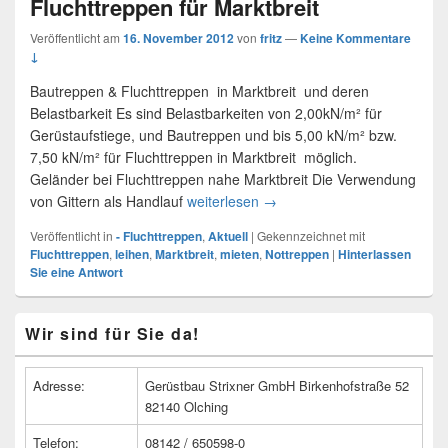
Fluchttreppen für Marktbreit
Veröffentlicht am
16. November 2012
von
fritz
—
Keine Kommentare
↓
Bautreppen & Fluchttreppen in Marktbreit und deren
Belastbarkeit Es sind Belastbarkeiten von 2,00kN/m² für
Gerüstaufstiege, und Bautreppen und bis 5,00 kN/m² bzw.
7,50 kN/m² für Fluchttreppen in Marktbreit möglich.
Geländer bei Fluchttreppen nahe Marktbreit Die Verwendung
von Gittern als Handlauf
weiterlesen
Fluchttreppen für Marktbreit
→
Veröffentlicht in
- Fluchttreppen
,
Aktuell
|
Gekennzeichnet mit
Fluchttreppen
,
leihen
,
Marktbreit
,
mieten
,
Nottreppen
|
Hinterlassen
Sie eine Antwort
Primärer
Wir sind für Sie da!
Seitenleisten
Widget-
Bereich
Adresse:
Gerüstbau Strixner GmbH Birkenhofstraße 52
82140 Olching
Telefon:
08142 / 650598-0