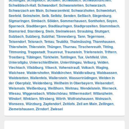
Schongau
Schopfloch
Schulen
Schwabach
Schwabmünchen
Schwäbisch-Hall
,
Schwandorf
,
Schwanstetten
,
Schwarzach
,
Schwarzach am Main
,
Schwarzenfeld
,
Schwarzhofen
,
Schweinfurt
,
Seefeld
,
Seinsheim
,
Selb
,
Selbitz
,
Senden
,
Seßlach
,
Siegenburg
,
Sigmaringen
,
Simbach
,
Sölden
,
Sommerhausen
,
Sonthofen
,
Soyen
,
Sparneck
,
Stadtbergen
,
Stadtlauringen
,
Stadtprozelten
,
Stammbach
,
Stamsried
,
Starnberg
,
Stein
,
Steinwiesen
,
Straubing
,
Stuttgart
,
Sulzbach
,
Sulzberg
,
Sulzthal
,
Tännesberg
,
Tann
,
Tegernsee
,
Teisendorf
,
Teisnach
,
Tettau
,
Teublitz
,
Thalmässing
,
Thannhausen
,
Thiersheim
,
Thierstein
,
Thüngen
,
Thurnau
,
Tirschenreuth
,
Titting
,
Tittmoning
,
Trappstadt
,
Traunreut
,
Traunstein
,
Triefenstein
,
Triftern
,
Trostberg
,
Tübingen
,
Türkheim
,
Tuttlingen
,
Tux
,
Uehlfeld
,
Ulm
,
Unterallgäu
,
Unterschleißheim
,
Unterthingau
,
Velburg
,
Velden
,
Viechtach
,
Vilsbiburg
,
Vilseck
,
Vohenstrauß
,
Volkach
,
Waging
,
Walchsee
,
Waldershofen
,
Waldkirchen
,
Waldkraiburg
,
Waldsassen
,
Waldstetten
,
Wallenfels
,
Wallerstein
,
Wassertrüdingen
,
Weiden in
der Oberpfalz
,
Weidenberg
,
Weilheim in Oberbayern
,
Weisendorf
,
Weismain
,
Weißenburg
,
Weißhorn
,
Weitnau
,
Wendelstein
,
Werneck
,
Wiesau
,
Wiggensbach
,
Wildschönau
,
Wilhermsdorf
,
Willanzheim
,
Windorf
,
Winklarn
,
Wirsberg
,
Wörth
,
Wolfratshausen
,
Wolnzach
,
Wonsees
,
Würzburg
,
Zapfendorf
,
Zeitlofs
,
Zell am Main
,
Zellingen
,
Ziemetshausen
,
Zirndorf
,
Zwiesel