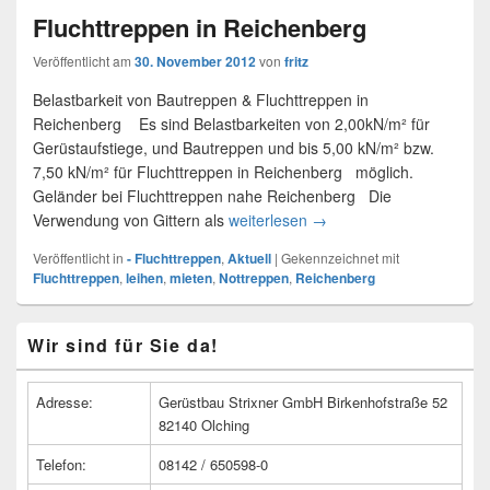
Fluchttreppen in Reichenberg
Veröffentlicht am
30. November 2012
von
fritz
Belastbarkeit von Bautreppen & Fluchttreppen in
Reichenberg Es sind Belastbarkeiten von 2,00kN/m² für
Gerüstaufstiege, und Bautreppen und bis 5,00 kN/m² bzw.
7,50 kN/m² für Fluchttreppen in Reichenberg möglich.
Geländer bei Fluchttreppen nahe Reichenberg Die
Verwendung von Gittern als
weiterlesen
Fluchttreppen in Reichen
→
Veröffentlicht in
- Fluchttreppen
,
Aktuell
|
Gekennzeichnet mit
Fluchttreppen
,
leihen
,
mieten
,
Nottreppen
,
Reichenberg
Primärer
Wir sind für Sie da!
Seitenleisten
Widget-
Bereich
Adresse:
Gerüstbau Strixner GmbH Birkenhofstraße 52
82140 Olching
Telefon:
08142 / 650598-0