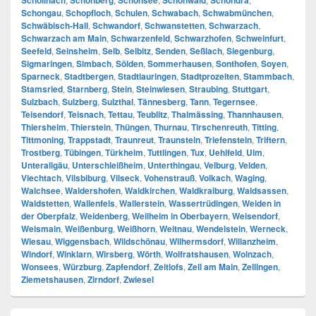
Schöllnach
Schönberg
Schönsee
Schönwald
Schondra
Schongau
,
Schopfloch
,
Schulen
,
Schwabach
,
Schwabmünchen
,
Schwäbisch-Hall
,
Schwandorf
,
Schwanstetten
,
Schwarzach
,
Schwarzach am Main
,
Schwarzenfeld
,
Schwarzhofen
,
Schweinfurt
,
Seefeld
,
Seinsheim
,
Selb
,
Selbitz
,
Senden
,
Seßlach
,
Siegenburg
,
Sigmaringen
,
Simbach
,
Sölden
,
Sommerhausen
,
Sonthofen
,
Soyen
,
Sparneck
,
Stadtbergen
,
Stadtlauringen
,
Stadtprozelten
,
Stammbach
,
Stamsried
,
Starnberg
,
Stein
,
Steinwiesen
,
Straubing
,
Stuttgart
,
Sulzbach
,
Sulzberg
,
Sulzthal
,
Tännesberg
,
Tann
,
Tegernsee
,
Teisendorf
,
Teisnach
,
Tettau
,
Teublitz
,
Thalmässing
,
Thannhausen
,
Thiersheim
,
Thierstein
,
Thüngen
,
Thurnau
,
Tirschenreuth
,
Titting
,
Tittmoning
,
Trappstadt
,
Traunreut
,
Traunstein
,
Triefenstein
,
Triftern
,
Trostberg
,
Tübingen
,
Türkheim
,
Tuttlingen
,
Tux
,
Uehlfeld
,
Ulm
,
Unterallgäu
,
Unterschleißheim
,
Unterthingau
,
Velburg
,
Velden
,
Viechtach
,
Vilsbiburg
,
Vilseck
,
Vohenstrauß
,
Volkach
,
Waging
,
Walchsee
,
Waldershofen
,
Waldkirchen
,
Waldkraiburg
,
Waldsassen
,
Waldstetten
,
Wallenfels
,
Wallerstein
,
Wassertrüdingen
,
Weiden in
der Oberpfalz
,
Weidenberg
,
Weilheim in Oberbayern
,
Weisendorf
,
Weismain
,
Weißenburg
,
Weißhorn
,
Weitnau
,
Wendelstein
,
Werneck
,
Wiesau
,
Wiggensbach
,
Wildschönau
,
Wilhermsdorf
,
Willanzheim
,
Windorf
,
Winklarn
,
Wirsberg
,
Wörth
,
Wolfratshausen
,
Wolnzach
,
Wonsees
,
Würzburg
,
Zapfendorf
,
Zeitlofs
,
Zell am Main
,
Zellingen
,
Ziemetshausen
,
Zirndorf
,
Zwiesel