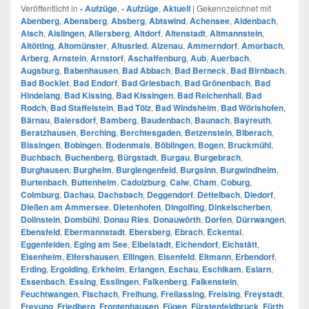
Veröffentlicht in
- Aufzüge
,
- Aufzüge
,
Aktuell
|
Gekennzeichnet mit
Abenberg
,
Abensberg
,
Absberg
,
Abtswind
,
Achensee
,
Aidenbach
,
Aisch
,
Aislingen
,
Allersberg
,
Altdorf
,
Altenstadt
,
Altmannstein
,
Altötting
,
Altomünster
,
Altusried
,
Alzenau
,
Ammerndorf
,
Amorbach
,
Arberg
,
Arnstein
,
Arnstorf
,
Aschaffenburg
,
Aub
,
Auerbach
,
Augsburg
,
Babenhausen
,
Bad Abbach
,
Bad Berneck
,
Bad Birnbach
,
Bad Bocklet
,
Bad Endorf
,
Bad Griesbach
,
Bad Grönenbach
,
Bad
Hindelang
,
Bad Kissing
,
Bad Kissingen
,
Bad Reichenhall
,
Bad
Rodch
,
Bad Staffelstein
,
Bad Tölz
,
Bad Windsheim
,
Bad Wörishofen
,
Bärnau
,
Baiersdorf
,
Bamberg
,
Baudenbach
,
Baunach
,
Bayreuth
,
Beratzhausen
,
Berching
,
Berchtesgaden
,
Betzenstein
,
Biberach
,
Bissingen
,
Bobingen
,
Bodenmais
,
Böblingen
,
Bogen
,
Bruckmühl
,
Buchbach
,
Buchenberg
,
Bürgstadt
,
Burgau
,
Burgebrach
,
Burghausen
,
Burgheim
,
Burglengenfeld
,
Burgsinn
,
Burgwindheim
,
Burtenbach
,
Buttenheim
,
Cadolzburg
,
Calw
,
Cham
,
Coburg
,
Colmburg
,
Dachau
,
Dachsbach
,
Deggendorf
,
Dettelbach
,
Diedorf
,
Dießen am Ammersee
,
Dietenhofen
,
Dingolfing
,
Dinkelscherben
,
Dollnstein
,
Dombühl
,
Donau Ries
,
Donauwörth
,
Dorfen
,
Dürrwangen
,
Ebensfeld
,
Ebermannstadt
,
Ebersberg
,
Ebrach
,
Eckental
,
Eggenfelden
,
Eging am See
,
Eibelstadt
,
Eichendorf
,
Eichstätt
,
Eisenheim
,
Elfershausen
,
Ellingen
,
Elsenfeld
,
Eltmann
,
Erbendorf
,
Erding
,
Ergolding
,
Erkheim
,
Erlangen
,
Eschau
,
Eschlkam
,
Eslarn
,
Essenbach
,
Essing
,
Esslingen
,
Falkenberg
,
Falkenstein
,
Feuchtwangen
,
Fischach
,
Freihung
,
Freilassing
,
Freising
,
Freystadt
,
Freyung
,
Friedberg
,
Frontenhausen
,
Fügen
,
Fürstenfeldbruck
,
Fürth
,