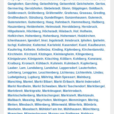
Gangkofen
,
Garching
,
Geiselhöring
,
Geisenfeld
,
Gelchsheim
,
Gerlos
,
Germering
,
Gerolzhofen
,
Giebelstadt
,
Glonn
,
Göppingen
,
Goldbach
,
Goldkronach
,
Gräfenberg
,
Gräfenwöhr
,
Grafenau
,
Grassau
,
Greding
,
Großheubach
,
Günzburg
,
Gundelfingen
,
Gunzenhausen
,
Guteneck
,
Gutenstetten
,
Guttenberg
,
Haag
,
Hahnbach
,
Hammelburg
,
Haßberg
,
Hauzenberg
,
Heidenheim
,
Helmstadt
,
Heroldsberg
,
Hersbruck
,
Hiltpoltstein
,
Höchberg
,
Höchstadt
,
Hösbach
,
Hof
,
Hofheim
,
Hofkirchen
,
Hohenberg
,
Hohenburg
,
Hohenwart
,
Holzkirchen
,
Ichenhausen
,
Igendorf
,
Imst
,
Ingolstadt
,
Innsbruck
,
Iphofen
,
Ipsheim
,
Ischgl
,
Kallmünz
,
Kaltental
,
Karlsfeld
,
Kasendorf
,
Kastl
,
Kaufbeuren
,
Kaufering
,
Kelheim
,
Kellmünz
,
Kinding
,
Kipfenberg
,
Kirchenlamnitz
,
Kirchheim
,
Kirchzell
,
Kitzingen
,
Kleinlangheim
,
Klingenberg
,
Königsbrunn
,
Königstein
,
Kösching
,
Kößlarn
,
Kohlberg
,
Konstanz
,
Kraiburg
,
Kronach
,
Kühbach
,
Kufstein
,
Kulmbach
,
Kupferberg
,
Laaber
,
Lam
,
Landsberg
,
Landshut
,
Lappersdorf
,
Lauterhofen
,
Lehrberg
,
Lenggries
,
Leuchtenberg
,
Lichtenau
,
Lichtenfels
,
Lindau
,
Ludwigsburg
,
Lupburg
,
Mähring
,
Main Spessart
,
Mainburg
,
Manching
,
Mantel
,
Markt Bibart
,
Markt Erlbach
,
Markt Indersdorf
,
Markt Nordheim
,
Markt Schwaben
,
Markt Taschendorf
,
Marktbergel
,
Marktbreit
,
Marktgraitz
,
Marktleugast
,
Marktrodach
,
Marktschellenberg
,
Marktschorgast
,
Marktsteft
,
Marktzeuln
,
Maßbach
,
Massing
,
Mayrhofen
,
Meitingen
,
Memmingen
,
Mering
,
Metten
,
Miesbach
,
Miltenberg
,
Mittenwald
,
Mitterfels
,
Mömbris
,
Monheim
,
Moosbach
,
Mühldorf am Inn
,
Mühlhausen
,
Münchberg
,
Muenchen
,
Münsterhausen
,
Murnau am Staffesee
,
Nabburg
,