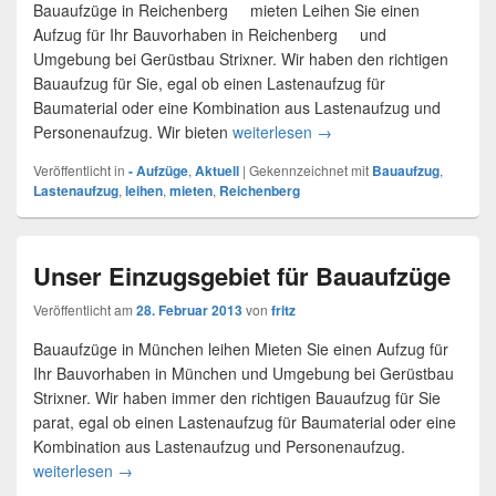
Bauaufzüge in Reichenberg mieten Leihen Sie einen
Aufzug für Ihr Bauvorhaben in Reichenberg und
Umgebung bei Gerüstbau Strixner. Wir haben den richtigen
Bauaufzug für Sie, egal ob einen Lastenaufzug für
Baumaterial oder eine Kombination aus Lastenaufzug und
Personenaufzug. Wir bieten
weiterlesen
Bauaufzug bei Reichenbe
→
Veröffentlicht in
- Aufzüge
,
Aktuell
|
Gekennzeichnet mit
Bauaufzug
,
Lastenaufzug
,
leihen
,
mieten
,
Reichenberg
Unser Einzugsgebiet für Bauaufzüge
Veröffentlicht am
28. Februar 2013
von
fritz
Bauaufzüge in München leihen Mieten Sie einen Aufzug für
Ihr Bauvorhaben in München und Umgebung bei Gerüstbau
Strixner. Wir haben immer den richtigen Bauaufzug für Sie
parat, egal ob einen Lastenaufzug für Baumaterial oder eine
Kombination aus Lastenaufzug und Personenaufzug.
weiterlesen
Unser Einzugsgebiet für Bauaufzüge
→