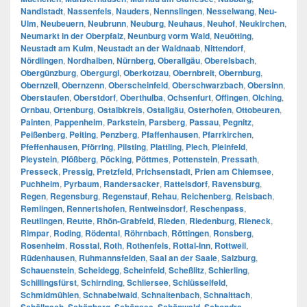
Nandlstadt
,
Nassenfels
,
Nauders
,
Nennslingen
,
Nesselwang
,
Neu-
Ulm
,
Neubeuern
,
Neubrunn
,
Neuburg
,
Neuhaus
,
Neuhof
,
Neukirchen
,
Neumarkt in der Oberpfalz
,
Neunburg vorm Wald
,
Neuötting
,
Neustadt am Kulm
,
Neustadt an der Waldnaab
,
Nittendorf
,
Nördlingen
,
Nordhalben
,
Nürnberg
,
Oberallgäu
,
Oberelsbach
,
Obergünzburg
,
Obergurgl
,
Oberkotzau
,
Obernbreit
,
Obernburg
,
Obernzell
,
Obernzenn
,
Oberscheinfeld
,
Oberschwarzbach
,
Obersinn
,
Oberstaufen
,
Oberstdorf
,
Oberthulba
,
Ochsenfurt
,
Offingen
,
Olching
,
Ornbau
,
Ortenburg
,
Ostalbkreis
,
Ostallgäu
,
Osterhofen
,
Ottobeuren
,
Painten
,
Pappenheim
,
Parkstein
,
Parsberg
,
Passau
,
Pegnitz
,
Peißenberg
,
Peiting
,
Penzberg
,
Pfaffenhausen
,
Pfarrkirchen
,
Pfeffenhausen
,
Pförring
,
Pilsting
,
Plattling
,
Plech
,
Pleinfeld
,
Pleystein
,
Plößberg
,
Pöcking
,
Pöttmes
,
Pottenstein
,
Pressath
,
Presseck
,
Pressig
,
Pretzfeld
,
Prichsenstadt
,
Prien am Chiemsee
,
Puchheim
,
Pyrbaum
,
Randersacker
,
Rattelsdorf
,
Ravensburg
,
Regen
,
Regensburg
,
Regenstauf
,
Rehau
,
Reichenberg
,
Reisbach
,
Remlingen
,
Rennertshofen
,
Rentweinsdorf
,
Reschenpass
,
Reutlingen
,
Reutte
,
Rhön-Grabfeld
,
Rieden
,
Riedenburg
,
Rieneck
,
Rimpar
,
Roding
,
Rödental
,
Röhrnbach
,
Röttingen
,
Ronsberg
,
Rosenheim
,
Rosstal
,
Roth
,
Rothenfels
,
Rottal-Inn
,
Rottweil
,
Rüdenhausen
,
Ruhmannsfelden
,
Saal an der Saale
,
Salzburg
,
Schauenstein
,
Scheidegg
,
Scheinfeld
,
Scheßlitz
,
Schierling
,
Schillingsfürst
,
Schirnding
,
Schliersee
,
Schlüsselfeld
,
Schmidmühlen
,
Schnabelwaid
,
Schnaitenbach
,
Schnaittach
,
,
,
,
,
,