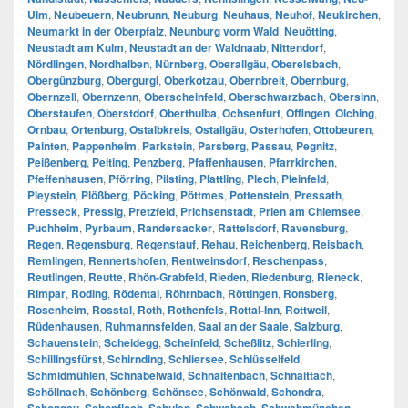
Ulm
,
Neubeuern
,
Neubrunn
,
Neuburg
,
Neuhaus
,
Neuhof
,
Neukirchen
,
Neumarkt in der Oberpfalz
,
Neunburg vorm Wald
,
Neuötting
,
Neustadt am Kulm
,
Neustadt an der Waldnaab
,
Nittendorf
,
Nördlingen
,
Nordhalben
,
Nürnberg
,
Oberallgäu
,
Oberelsbach
,
Obergünzburg
,
Obergurgl
,
Oberkotzau
,
Obernbreit
,
Obernburg
,
Obernzell
,
Obernzenn
,
Oberscheinfeld
,
Oberschwarzbach
,
Obersinn
,
Oberstaufen
,
Oberstdorf
,
Oberthulba
,
Ochsenfurt
,
Offingen
,
Olching
,
Ornbau
,
Ortenburg
,
Ostalbkreis
,
Ostallgäu
,
Osterhofen
,
Ottobeuren
,
Painten
,
Pappenheim
,
Parkstein
,
Parsberg
,
Passau
,
Pegnitz
,
Peißenberg
,
Peiting
,
Penzberg
,
Pfaffenhausen
,
Pfarrkirchen
,
Pfeffenhausen
,
Pförring
,
Pilsting
,
Plattling
,
Plech
,
Pleinfeld
,
Pleystein
,
Plößberg
,
Pöcking
,
Pöttmes
,
Pottenstein
,
Pressath
,
Presseck
,
Pressig
,
Pretzfeld
,
Prichsenstadt
,
Prien am Chiemsee
,
Puchheim
,
Pyrbaum
,
Randersacker
,
Rattelsdorf
,
Ravensburg
,
Regen
,
Regensburg
,
Regenstauf
,
Rehau
,
Reichenberg
,
Reisbach
,
Remlingen
,
Rennertshofen
,
Rentweinsdorf
,
Reschenpass
,
Reutlingen
,
Reutte
,
Rhön-Grabfeld
,
Rieden
,
Riedenburg
,
Rieneck
,
Rimpar
,
Roding
,
Rödental
,
Röhrnbach
,
Röttingen
,
Ronsberg
,
Rosenheim
,
Rosstal
,
Roth
,
Rothenfels
,
Rottal-Inn
,
Rottweil
,
Rüdenhausen
,
Ruhmannsfelden
,
Saal an der Saale
,
Salzburg
,
Schauenstein
,
Scheidegg
,
Scheinfeld
,
Scheßlitz
,
Schierling
,
Schillingsfürst
,
Schirnding
,
Schliersee
,
Schlüsselfeld
,
Schmidmühlen
,
Schnabelwaid
,
Schnaitenbach
,
Schnaittach
,
Schöllnach
,
Schönberg
,
Schönsee
,
Schönwald
,
Schondra
,
,
,
,
,
,