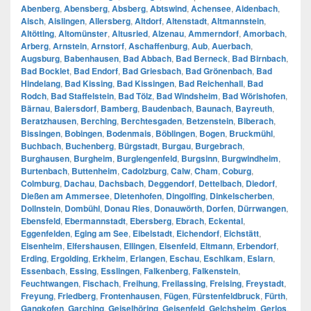
Abenberg
,
Abensberg
,
Absberg
,
Abtswind
,
Achensee
,
Aidenbach
,
Aisch
,
Aislingen
,
Allersberg
,
Altdorf
,
Altenstadt
,
Altmannstein
,
Altötting
,
Altomünster
,
Altusried
,
Alzenau
,
Ammerndorf
,
Amorbach
,
Arberg
,
Arnstein
,
Arnstorf
,
Aschaffenburg
,
Aub
,
Auerbach
,
Augsburg
,
Babenhausen
,
Bad Abbach
,
Bad Berneck
,
Bad Birnbach
,
Bad Bocklet
,
Bad Endorf
,
Bad Griesbach
,
Bad Grönenbach
,
Bad
Hindelang
,
Bad Kissing
,
Bad Kissingen
,
Bad Reichenhall
,
Bad
Rodch
,
Bad Staffelstein
,
Bad Tölz
,
Bad Windsheim
,
Bad Wörishofen
,
Bärnau
,
Baiersdorf
,
Bamberg
,
Baudenbach
,
Baunach
,
Bayreuth
,
Beratzhausen
,
Berching
,
Berchtesgaden
,
Betzenstein
,
Biberach
,
Bissingen
,
Bobingen
,
Bodenmais
,
Böblingen
,
Bogen
,
Bruckmühl
,
Buchbach
,
Buchenberg
,
Bürgstadt
,
Burgau
,
Burgebrach
,
Burghausen
,
Burgheim
,
Burglengenfeld
,
Burgsinn
,
Burgwindheim
,
Burtenbach
,
Buttenheim
,
Cadolzburg
,
Calw
,
Cham
,
Coburg
,
Colmburg
,
Dachau
,
Dachsbach
,
Deggendorf
,
Dettelbach
,
Diedorf
,
Dießen am Ammersee
,
Dietenhofen
,
Dingolfing
,
Dinkelscherben
,
Dollnstein
,
Dombühl
,
Donau Ries
,
Donauwörth
,
Dorfen
,
Dürrwangen
,
Ebensfeld
,
Ebermannstadt
,
Ebersberg
,
Ebrach
,
Eckental
,
Eggenfelden
,
Eging am See
,
Eibelstadt
,
Eichendorf
,
Eichstätt
,
Eisenheim
,
Elfershausen
,
Ellingen
,
Elsenfeld
,
Eltmann
,
Erbendorf
,
Erding
,
Ergolding
,
Erkheim
,
Erlangen
,
Eschau
,
Eschlkam
,
Eslarn
,
Essenbach
,
Essing
,
Esslingen
,
Falkenberg
,
Falkenstein
,
Feuchtwangen
,
Fischach
,
Freihung
,
Freilassing
,
Freising
,
Freystadt
,
Freyung
,
Friedberg
,
Frontenhausen
,
Fügen
,
Fürstenfeldbruck
,
Fürth
,
Gangkofen
,
Garching
,
Geiselhöring
,
Geisenfeld
,
Gelchsheim
,
Gerlos
,