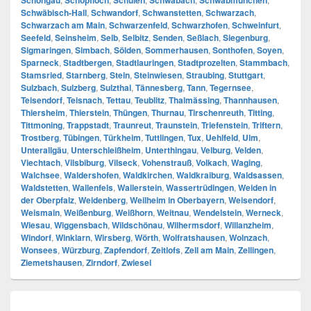
Schongau
Schopfloch
Schulen
Schwabach
Schwabmünchen
Schwäbisch-Hall
,
Schwandorf
,
Schwanstetten
,
Schwarzach
,
Schwarzach am Main
,
Schwarzenfeld
,
Schwarzhofen
,
Schweinfurt
,
Seefeld
,
Seinsheim
,
Selb
,
Selbitz
,
Senden
,
Seßlach
,
Siegenburg
,
Sigmaringen
,
Simbach
,
Sölden
,
Sommerhausen
,
Sonthofen
,
Soyen
,
Sparneck
,
Stadtbergen
,
Stadtlauringen
,
Stadtprozelten
,
Stammbach
,
Stamsried
,
Starnberg
,
Stein
,
Steinwiesen
,
Straubing
,
Stuttgart
,
Sulzbach
,
Sulzberg
,
Sulzthal
,
Tännesberg
,
Tann
,
Tegernsee
,
Teisendorf
,
Teisnach
,
Tettau
,
Teublitz
,
Thalmässing
,
Thannhausen
,
Thiersheim
,
Thierstein
,
Thüngen
,
Thurnau
,
Tirschenreuth
,
Titting
,
Tittmoning
,
Trappstadt
,
Traunreut
,
Traunstein
,
Triefenstein
,
Triftern
,
Trostberg
,
Tübingen
,
Türkheim
,
Tuttlingen
,
Tux
,
Uehlfeld
,
Ulm
,
Unterallgäu
,
Unterschleißheim
,
Unterthingau
,
Velburg
,
Velden
,
Viechtach
,
Vilsbiburg
,
Vilseck
,
Vohenstrauß
,
Volkach
,
Waging
,
Walchsee
,
Waldershofen
,
Waldkirchen
,
Waldkraiburg
,
Waldsassen
,
Waldstetten
,
Wallenfels
,
Wallerstein
,
Wassertrüdingen
,
Weiden in
der Oberpfalz
,
Weidenberg
,
Weilheim in Oberbayern
,
Weisendorf
,
Weismain
,
Weißenburg
,
Weißhorn
,
Weitnau
,
Wendelstein
,
Werneck
,
Wiesau
,
Wiggensbach
,
Wildschönau
,
Wilhermsdorf
,
Willanzheim
,
Windorf
,
Winklarn
,
Wirsberg
,
Wörth
,
Wolfratshausen
,
Wolnzach
,
Wonsees
,
Würzburg
,
Zapfendorf
,
Zeitlofs
,
Zell am Main
,
Zellingen
,
Ziemetshausen
,
Zirndorf
,
Zwiesel