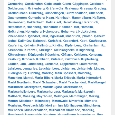
Germering
,
Gerolzhofen
,
Giebelstadt
,
Glonn
,
Göppingen
,
Goldbach
,
Goldkronach
,
Gräfenberg
,
Gräfenwöhr
,
Grafenau
,
Grassau
,
Greding
,
Großheubach
,
Günzburg
,
Gundelfingen
,
Gunzenhausen
,
Guteneck
,
Gutenstetten
,
Guttenberg
,
Haag
,
Hahnbach
,
Hammelburg
,
Haßberg
,
Hauzenberg
,
Heidenheim
,
Helmstadt
,
Heroldsberg
,
Hersbruck
,
Hiltpoltstein
,
Höchberg
,
Höchstadt
,
Hösbach
,
Hof
,
Hofheim
,
Hofkirchen
,
Hohenberg
,
Hohenburg
,
Hohenwart
,
Holzkirchen
,
Ichenhausen
,
Igendorf
,
Imst
,
Ingolstadt
,
Innsbruck
,
Iphofen
,
Ipsheim
,
Ischgl
,
Kallmünz
,
Kaltental
,
Karlsfeld
,
Kasendorf
,
Kastl
,
Kaufbeuren
,
Kaufering
,
Kelheim
,
Kellmünz
,
Kinding
,
Kipfenberg
,
Kirchenlamnitz
,
Kirchheim
,
Kirchzell
,
Kitzingen
,
Kleinlangheim
,
Klingenberg
,
Königsbrunn
,
Königstein
,
Kösching
,
Kößlarn
,
Kohlberg
,
Konstanz
,
Kraiburg
,
Kronach
,
Kühbach
,
Kufstein
,
Kulmbach
,
Kupferberg
,
Laaber
,
Lam
,
Landsberg
,
Landshut
,
Lappersdorf
,
Lauterhofen
,
Lehrberg
,
Lenggries
,
Leuchtenberg
,
Lichtenau
,
Lichtenfels
,
Lindau
,
Ludwigsburg
,
Lupburg
,
Mähring
,
Main Spessart
,
Mainburg
,
Manching
,
Mantel
,
Markt Bibart
,
Markt Erlbach
,
Markt Indersdorf
,
Markt Nordheim
,
Markt Schwaben
,
Markt Taschendorf
,
Marktbergel
,
Marktbreit
,
Marktgraitz
,
Marktleugast
,
Marktrodach
,
Marktschellenberg
,
Marktschorgast
,
Marktsteft
,
Marktzeuln
,
Maßbach
,
Massing
,
Mayrhofen
,
Meitingen
,
Memmingen
,
Mering
,
Metten
,
Miesbach
,
Miltenberg
,
Mittenwald
,
Mitterfels
,
Mömbris
,
Monheim
,
Moosbach
,
Mühldorf am Inn
,
Mühlhausen
,
Münchberg
,
Muenchen
,
Münsterhausen
,
Murnau am Staffesee
,
Nabburg
,
Nandlstadt
,
Nassenfels
,
Nauders
,
Nennslingen
,
Nesselwang
,
Neu-