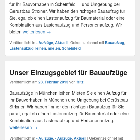
für Ihr Bauvorhaben in Scheinfeld und Umgebung bei
Gerüstbau Strixner. Wir haben den richtigen Bauaufzug für
Sie, egal ob einen Lastenaufzug für Baumaterial oder eine
Kombination aus Lastenaufzug und Personenaufzug. Wir
bieten
weiterlesen
Bauaufzug bei Scheinfeld mieten
→
Veröffentlicht in
- Aufzüge
,
Aktuell
|
Gekennzeichnet mit
Bauaufzug
,
Lastenaufzug
,
leihen
,
mieten
,
Scheinfeld
Unser Einzugsgebiet für Bauaufzüge
Veröffentlicht am
28. Februar 2013
von
fritz
Bauaufzüge in München leihen Mieten Sie einen Aufzug für
Ihr Bauvorhaben in München und Umgebung bei Gerüstbau
Strixner. Wir haben immer den richtigen Bauaufzug für Sie
parat, egal ob einen Lastenaufzug für Baumaterial oder eine
Kombination aus Lastenaufzug und Personenaufzug.
weiterlesen
Unser Einzugsgebiet für Bauaufzüge
→
Veröffentlicht in
- Aufzüge
,
- Aufzüge
,
Aktuell
|
Gekennzeichnet mit