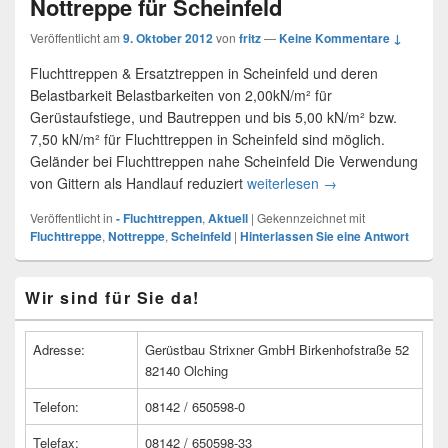
Nottreppe für Scheinfeld
Veröffentlicht am
9. Oktober 2012
von
fritz
—
Keine Kommentare ↓
Fluchttreppen & Ersatztreppen in Scheinfeld und deren
Belastbarkeit Belastbarkeiten von 2,00kN/m² für
Gerüstaufstiege, und Bautreppen und bis 5,00 kN/m² bzw.
7,50 kN/m² für Fluchttreppen in Scheinfeld sind möglich.
Geländer bei Fluchttreppen nahe Scheinfeld Die Verwendung
von Gittern als Handlauf reduziert
weiterlesen
Nottreppe für Schei
→
Veröffentlicht in
- Fluchttreppen
,
Aktuell
|
Gekennzeichnet mit
Fluchttreppe
,
Nottreppe
,
Scheinfeld
|
Hinterlassen Sie eine Antwort
Primärer
Wir sind für Sie da!
Seitenleisten
Widget-
Bereich
Adresse:
Gerüstbau Strixner GmbH Birkenhofstraße 52
82140 Olching
Telefon:
08142 / 650598-0
Telefax:
08142 / 650598-33