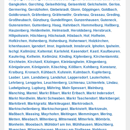
Gangkofen
,
Garching
,
Geiselhöring
,
Geisenfeld
,
Gelchsheim
,
Gerlos
,
Germering
,
Gerolzhofen
,
Giebelstadt
,
Glonn
,
Göppingen
,
Goldbach
,
Goldkronach
,
Gräfenberg
,
Gräfenwöhr
,
Grafenau
,
Grassau
,
Greding
,
Großheubach
,
Günzburg
,
Gundelfingen
,
Gunzenhausen
,
Guteneck
,
Gutenstetten
,
Guttenberg
,
Haag
,
Hahnbach
,
Hammelburg
,
Haßberg
,
Hauzenberg
,
Heidenheim
,
Helmstadt
,
Heroldsberg
,
Hersbruck
,
Hiltpoltstein
,
Höchberg
,
Höchstadt
,
Hösbach
,
Hof
,
Hofheim
,
Hofkirchen
,
Hohenberg
,
Hohenburg
,
Hohenwart
,
Holzkirchen
,
Ichenhausen
,
Igendorf
,
Imst
,
Ingolstadt
,
Innsbruck
,
Iphofen
,
Ipsheim
,
Ischgl
,
Kallmünz
,
Kaltental
,
Karlsfeld
,
Kasendorf
,
Kastl
,
Kaufbeuren
,
Kaufering
,
Kelheim
,
Kellmünz
,
Kinding
,
Kipfenberg
,
Kirchenlamnitz
,
Kirchheim
,
Kirchzell
,
Kitzingen
,
Kleinlangheim
,
Klingenberg
,
Königsbrunn
,
Königstein
,
Kösching
,
Kößlarn
,
Kohlberg
,
Konstanz
,
Kraiburg
,
Kronach
,
Kühbach
,
Kufstein
,
Kulmbach
,
Kupferberg
,
Laaber
,
Lam
,
Landsberg
,
Landshut
,
Lappersdorf
,
Lauterhofen
,
Lehrberg
,
Lenggries
,
Leuchtenberg
,
Lichtenau
,
Lichtenfels
,
Lindau
,
Ludwigsburg
,
Lupburg
,
Mähring
,
Main Spessart
,
Mainburg
,
Manching
,
Mantel
,
Markt Bibart
,
Markt Erlbach
,
Markt Indersdorf
,
Markt Nordheim
,
Markt Schwaben
,
Markt Taschendorf
,
Marktbergel
,
Marktbreit
,
Marktgraitz
,
Marktleugast
,
Marktrodach
,
Marktschellenberg
,
Marktschorgast
,
Marktsteft
,
Marktzeuln
,
Maßbach
,
Massing
,
Mayrhofen
,
Meitingen
,
Memmingen
,
Mering
,
Metten
,
Miesbach
,
Miltenberg
,
Mittenwald
,
Mitterfels
,
Mömbris
,
Monheim
,
Moosbach
,
Mühldorf am Inn
,
Mühlhausen
,
Münchberg
,
Muenchen
,
Münsterhausen
,
Murnau am Staffesee
,
Nabburg
,