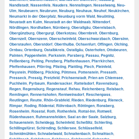
Nandlstadt
,
Nassenfels
,
Nauders
,
Nennslingen
,
Nesselwang
,
Neu-
Ulm
,
Neubeuern
,
Neubrunn
,
Neuburg
,
Neuhaus
,
Neuhof
,
Neukirchen
,
Neumarkt in der Oberpfalz
,
Neunburg vorm Wald
,
Neuötting
,
Neustadt am Kulm
,
Neustadt an der Waldnaab
,
Nittendorf
,
Nördlingen
,
Nordhalben
,
Nürnberg
,
Oberallgäu
,
Oberelsbach
,
Obergünzburg
,
Obergurgl
,
Oberkotzau
,
Obernbreit
,
Obernburg
,
Obernzell
,
Obernzenn
,
Oberscheinfeld
,
Oberschwarzbach
,
Obersinn
,
Oberstaufen
,
Oberstdorf
,
Oberthulba
,
Ochsenfurt
,
Offingen
,
Olching
,
Ornbau
,
Ortenburg
,
Ostalbkreis
,
Ostallgäu
,
Osterhofen
,
Ottobeuren
,
Painten
,
Pappenheim
,
Parkstein
,
Parsberg
,
Passau
,
Pegnitz
,
Peißenberg
,
Peiting
,
Penzberg
,
Pfaffenhausen
,
Pfarrkirchen
,
Pfeffenhausen
,
Pförring
,
Pilsting
,
Plattling
,
Plech
,
Pleinfeld
,
Pleystein
,
Plößberg
,
Pöcking
,
Pöttmes
,
Pottenstein
,
Pressath
,
Presseck
,
Pressig
,
Pretzfeld
,
Prichsenstadt
,
Prien am Chiemsee
,
Puchheim
,
Pyrbaum
,
Randersacker
,
Rattelsdorf
,
Ravensburg
,
Regen
,
Regensburg
,
Regenstauf
,
Rehau
,
Reichenberg
,
Reisbach
,
Remlingen
,
Rennertshofen
,
Rentweinsdorf
,
Reschenpass
,
Reutlingen
,
Reutte
,
Rhön-Grabfeld
,
Rieden
,
Riedenburg
,
Rieneck
,
Rimpar
,
Roding
,
Rödental
,
Röhrnbach
,
Röttingen
,
Ronsberg
,
Rosenheim
,
Rosstal
,
Roth
,
Rothenfels
,
Rottal-Inn
,
Rottweil
,
Rüdenhausen
,
Ruhmannsfelden
,
Saal an der Saale
,
Salzburg
,
Schauenstein
,
Scheidegg
,
Scheinfeld
,
Scheßlitz
,
Schierling
,
Schillingsfürst
,
Schirnding
,
Schliersee
,
Schlüsselfeld
,
Schmidmühlen
,
Schnabelwaid
,
Schnaitenbach
,
Schnaittach
,
,
,
,
,
,