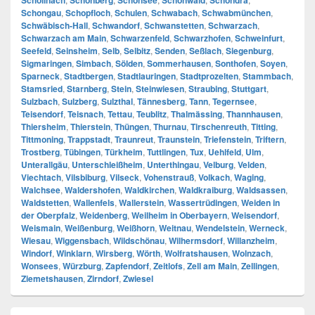
Schöllnach
Schönberg
Schönsee
Schönwald
Schondra
Schongau
,
Schopfloch
,
Schulen
,
Schwabach
,
Schwabmünchen
,
Schwäbisch-Hall
,
Schwandorf
,
Schwanstetten
,
Schwarzach
,
Schwarzach am Main
,
Schwarzenfeld
,
Schwarzhofen
,
Schweinfurt
,
Seefeld
,
Seinsheim
,
Selb
,
Selbitz
,
Senden
,
Seßlach
,
Siegenburg
,
Sigmaringen
,
Simbach
,
Sölden
,
Sommerhausen
,
Sonthofen
,
Soyen
,
Sparneck
,
Stadtbergen
,
Stadtlauringen
,
Stadtprozelten
,
Stammbach
,
Stamsried
,
Starnberg
,
Stein
,
Steinwiesen
,
Straubing
,
Stuttgart
,
Sulzbach
,
Sulzberg
,
Sulzthal
,
Tännesberg
,
Tann
,
Tegernsee
,
Teisendorf
,
Teisnach
,
Tettau
,
Teublitz
,
Thalmässing
,
Thannhausen
,
Thiersheim
,
Thierstein
,
Thüngen
,
Thurnau
,
Tirschenreuth
,
Titting
,
Tittmoning
,
Trappstadt
,
Traunreut
,
Traunstein
,
Triefenstein
,
Triftern
,
Trostberg
,
Tübingen
,
Türkheim
,
Tuttlingen
,
Tux
,
Uehlfeld
,
Ulm
,
Unterallgäu
,
Unterschleißheim
,
Unterthingau
,
Velburg
,
Velden
,
Viechtach
,
Vilsbiburg
,
Vilseck
,
Vohenstrauß
,
Volkach
,
Waging
,
Walchsee
,
Waldershofen
,
Waldkirchen
,
Waldkraiburg
,
Waldsassen
,
Waldstetten
,
Wallenfels
,
Wallerstein
,
Wassertrüdingen
,
Weiden in
der Oberpfalz
,
Weidenberg
,
Weilheim in Oberbayern
,
Weisendorf
,
Weismain
,
Weißenburg
,
Weißhorn
,
Weitnau
,
Wendelstein
,
Werneck
,
Wiesau
,
Wiggensbach
,
Wildschönau
,
Wilhermsdorf
,
Willanzheim
,
Windorf
,
Winklarn
,
Wirsberg
,
Wörth
,
Wolfratshausen
,
Wolnzach
,
Wonsees
,
Würzburg
,
Zapfendorf
,
Zeitlofs
,
Zell am Main
,
Zellingen
,
Ziemetshausen
,
Zirndorf
,
Zwiesel