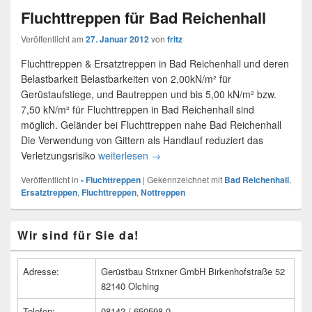
Fluchttreppen für Bad Reichenhall
Veröffentlicht am
27. Januar 2012
von
fritz
Fluchttreppen & Ersatztreppen in Bad Reichenhall und deren
Belastbarkeit Belastbarkeiten von 2,00kN/m² für
Gerüstaufstiege, und Bautreppen und bis 5,00 kN/m² bzw.
7,50 kN/m² für Fluchttreppen in Bad Reichenhall sind
möglich. Geländer bei Fluchttreppen nahe Bad Reichenhall
Die Verwendung von Gittern als Handlauf reduziert das
Verletzungsrisiko
weiterlesen
Fluchttreppen für Bad Reichenhall
→
Veröffentlicht in
- Fluchttreppen
|
Gekennzeichnet mit
Bad Reichenhall
,
Ersatztreppen
,
Fluchttreppen
,
Nottreppen
Primärer
Wir sind für Sie da!
Seitenleisten
Widget-
Bereich
Adresse:
Gerüstbau Strixner GmbH Birkenhofstraße 52
82140 Olching
Telefon:
08142 / 650598-0