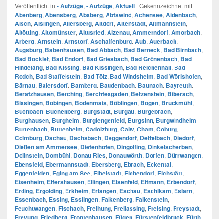
Veröffentlicht in
- Aufzüge
,
- Aufzüge
,
Aktuell
|
Gekennzeichnet mit
Abenberg
,
Abensberg
,
Absberg
,
Abtswind
,
Achensee
,
Aidenbach
,
Aisch
,
Aislingen
,
Allersberg
,
Altdorf
,
Altenstadt
,
Altmannstein
,
Altötting
,
Altomünster
,
Altusried
,
Alzenau
,
Ammerndorf
,
Amorbach
,
Arberg
,
Arnstein
,
Arnstorf
,
Aschaffenburg
,
Aub
,
Auerbach
,
Augsburg
,
Babenhausen
,
Bad Abbach
,
Bad Berneck
,
Bad Birnbach
,
Bad Bocklet
,
Bad Endorf
,
Bad Griesbach
,
Bad Grönenbach
,
Bad
Hindelang
,
Bad Kissing
,
Bad Kissingen
,
Bad Reichenhall
,
Bad
Rodch
,
Bad Staffelstein
,
Bad Tölz
,
Bad Windsheim
,
Bad Wörishofen
,
Bärnau
,
Baiersdorf
,
Bamberg
,
Baudenbach
,
Baunach
,
Bayreuth
,
Beratzhausen
,
Berching
,
Berchtesgaden
,
Betzenstein
,
Biberach
,
Bissingen
,
Bobingen
,
Bodenmais
,
Böblingen
,
Bogen
,
Bruckmühl
,
Buchbach
,
Buchenberg
,
Bürgstadt
,
Burgau
,
Burgebrach
,
Burghausen
,
Burgheim
,
Burglengenfeld
,
Burgsinn
,
Burgwindheim
,
Burtenbach
,
Buttenheim
,
Cadolzburg
,
Calw
,
Cham
,
Coburg
,
Colmburg
,
Dachau
,
Dachsbach
,
Deggendorf
,
Dettelbach
,
Diedorf
,
Dießen am Ammersee
,
Dietenhofen
,
Dingolfing
,
Dinkelscherben
,
Dollnstein
,
Dombühl
,
Donau Ries
,
Donauwörth
,
Dorfen
,
Dürrwangen
,
Ebensfeld
,
Ebermannstadt
,
Ebersberg
,
Ebrach
,
Eckental
,
Eggenfelden
,
Eging am See
,
Eibelstadt
,
Eichendorf
,
Eichstätt
,
Eisenheim
,
Elfershausen
,
Ellingen
,
Elsenfeld
,
Eltmann
,
Erbendorf
,
Erding
,
Ergolding
,
Erkheim
,
Erlangen
,
Eschau
,
Eschlkam
,
Eslarn
,
Essenbach
,
Essing
,
Esslingen
,
Falkenberg
,
Falkenstein
,
Feuchtwangen
,
Fischach
,
Freihung
,
Freilassing
,
Freising
,
Freystadt
,
Freyung
,
Friedberg
,
Frontenhausen
,
Fügen
,
Fürstenfeldbruck
,
Fürth
,