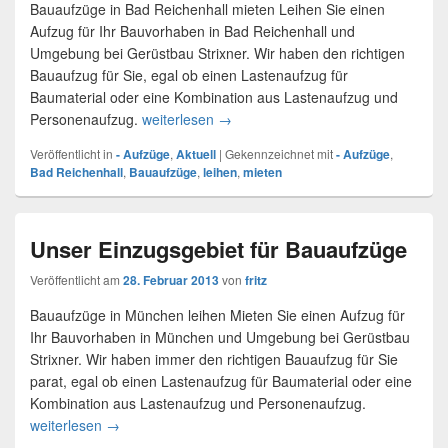
Bauaufzüge in Bad Reichenhall mieten Leihen Sie einen
Aufzug für Ihr Bauvorhaben in Bad Reichenhall und
Umgebung bei Gerüstbau Strixner. Wir haben den richtigen
Bauaufzug für Sie, egal ob einen Lastenaufzug für
Baumaterial oder eine Kombination aus Lastenaufzug und
Personenaufzug.
weiterlesen
Lastenaufzüge – Bad Reichenhall
→
Veröffentlicht in
- Aufzüge
,
Aktuell
|
Gekennzeichnet mit
- Aufzüge
,
Bad Reichenhall
,
Bauaufzüge
,
leihen
,
mieten
Unser Einzugsgebiet für Bauaufzüge
Veröffentlicht am
28. Februar 2013
von
fritz
Bauaufzüge in München leihen Mieten Sie einen Aufzug für
Ihr Bauvorhaben in München und Umgebung bei Gerüstbau
Strixner. Wir haben immer den richtigen Bauaufzug für Sie
parat, egal ob einen Lastenaufzug für Baumaterial oder eine
Kombination aus Lastenaufzug und Personenaufzug.
weiterlesen
Unser Einzugsgebiet für Bauaufzüge
→