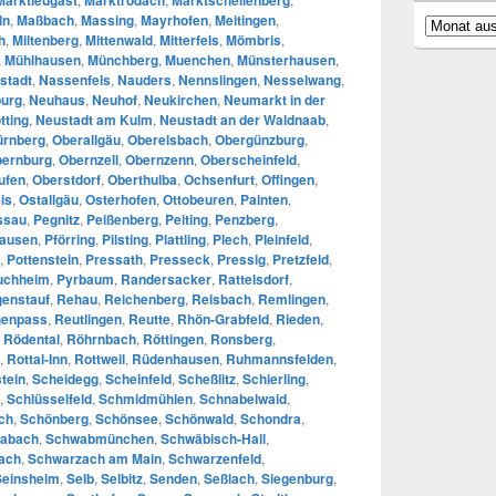
ln
,
Maßbach
,
Massing
,
Mayrhofen
,
Meitingen
,
Archiv
h
,
Miltenberg
,
Mittenwald
,
Mitterfels
,
Mömbris
,
,
Mühlhausen
,
Münchberg
,
Muenchen
,
Münsterhausen
,
stadt
,
Nassenfels
,
Nauders
,
Nennslingen
,
Nesselwang
,
urg
,
Neuhaus
,
Neuhof
,
Neukirchen
,
Neumarkt in der
tting
,
Neustadt am Kulm
,
Neustadt an der Waldnaab
,
ürnberg
,
Oberallgäu
,
Oberelsbach
,
Obergünzburg
,
ernburg
,
Obernzell
,
Obernzenn
,
Oberscheinfeld
,
ufen
,
Oberstdorf
,
Oberthulba
,
Ochsenfurt
,
Offingen
,
is
,
Ostallgäu
,
Osterhofen
,
Ottobeuren
,
Painten
,
ssau
,
Pegnitz
,
Peißenberg
,
Peiting
,
Penzberg
,
hausen
,
Pförring
,
Pilsting
,
Plattling
,
Plech
,
Pleinfeld
,
,
Pottenstein
,
Pressath
,
Presseck
,
Pressig
,
Pretzfeld
,
uchheim
,
Pyrbaum
,
Randersacker
,
Rattelsdorf
,
enstauf
,
Rehau
,
Reichenberg
,
Reisbach
,
Remlingen
,
enpass
,
Reutlingen
,
Reutte
,
Rhön-Grabfeld
,
Rieden
,
,
Rödental
,
Röhrnbach
,
Röttingen
,
Ronsberg
,
,
Rottal-Inn
,
Rottweil
,
Rüdenhausen
,
Ruhmannsfelden
,
tein
,
Scheidegg
,
Scheinfeld
,
Scheßlitz
,
Schierling
,
,
Schlüsselfeld
,
Schmidmühlen
,
Schnabelwaid
,
ch
,
Schönberg
,
Schönsee
,
Schönwald
,
Schondra
,
abach
,
Schwabmünchen
,
Schwäbisch-Hall
,
ach
,
Schwarzach am Main
,
Schwarzenfeld
,
Seinsheim
,
Selb
,
Selbitz
,
Senden
,
Seßlach
,
Siegenburg
,