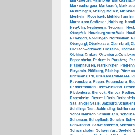
Marktschorgast
,
Marktsteft
,
Marktzeu
Memmingen
,
Mering
,
Metten
,
Miesbac
Monheim
,
Moosbach
,
Mühldorf am Inn
Murnau am Staffesee
,
Nabburg
,
Nandl
Neu-Ulm
,
Neubeuern
,
Neubrunn
,
Neub
Oberpfalz
,
Neunburg vorm Wald
,
Neuö
Nittendorf
,
Nördlingen
,
Nordhalben
,
N
Obergurgl
,
Oberkotzau
,
Obernbreit
,
Ob
Oberschwarzbach
,
Obersinn
,
Obersta
Olching
,
Ornbau
,
Ortenburg
,
Ostalbkre
Pappenheim
,
Parkstein
,
Parsberg
,
Pa
Pfaffenhausen
,
Pfarrkirchen
,
Pfeffen
Pleystein
,
Plößberg
,
Pöcking
,
Pöttmes
Prichsenstadt
,
Prien am Chiemsee
,
P
Ravensburg
,
Regen
,
Regensburg
,
Reg
Rennertshofen
,
Rentweinsdorf
,
Resch
Riedenburg
,
Rieneck
,
Rimpar
,
Roding
Rosenheim
,
Rosstal
,
Roth
,
Rothenfels
Saal an der Saale
,
Salzburg
,
Schauens
Schillingsfürst
,
Schirnding
,
Schliersee
Schnaitenbach
,
Schnaittach
,
Schöllna
Schongau
,
Schopfloch
,
Schulen
,
Schw
Schwandorf
,
Schwanstetten
,
Schwarz
Schwarzhofen
,
Schweinfurt
,
Seefeld
,