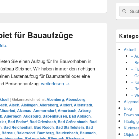
Suche
Such
nach:
iet für Bauaufzüge
Katego
fritz
Aktuell
– Au
eten Sie einen Aufzug für Ihr Bauvorhaben in
– Be
tbau Strixner. Wir haben immer den richtigen
– Fl
 einen Lastenaufzug für Baumaterial oder eine
– Ge
– Ka
und Personenaufzug.
weiterlesen
Unser Einzugsgebiet für Bauaufzüg
→
– Ro
– We
ktuell
|
Gekennzeichnet mit
Abenberg
,
Abensberg
,
Allgeme
bach
,
Aisch
,
Aislingen
,
Allersberg
,
Altdorf
,
Altenstadt
,
Blog
Altusried
,
Alzenau
,
Ammerndorf
,
Amorbach
,
Arberg
,
Downloa
b
,
Auerbach
,
Augsburg
,
Babenhausen
,
Bad Abbach
,
Häufig g
let
,
Bad Endorf
,
Bad Griesbach
,
Bad Grönenbach
,
Bad
n
,
Bad Reichenhall
,
Bad Rodch
,
Bad Staffelstein
,
Bad
Kuriose
,
Bärnau
,
Baiersdorf
,
Bamberg
,
Baudenbach
,
Baunach
,
Objekte
erchtesgaden
,
Betzenstein
,
Biberach
,
Bissingen
,