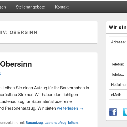
zen
Stellenangebote
Kontakt
Primärer
Wir sin
Seitenleiste
IV:
OBERSINN
Widget-
Bereich
Adresse:
 Obersinn
Telefon:
z
Telefax:
Notfalln
Leihen Sie einen Aufzug für Ihr Bauvorhaben in
stbau Strixner. Wir haben den richtigen
eMail:
 Lastenaufzug für Baumaterial oder eine
nd Personenaufzug. Wir bieten
weiterlesen
Lastenaufzug für Obersin
→
ennzeichnet mit
Bauaufzug
,
Lastenaufzug
,
leihen
,