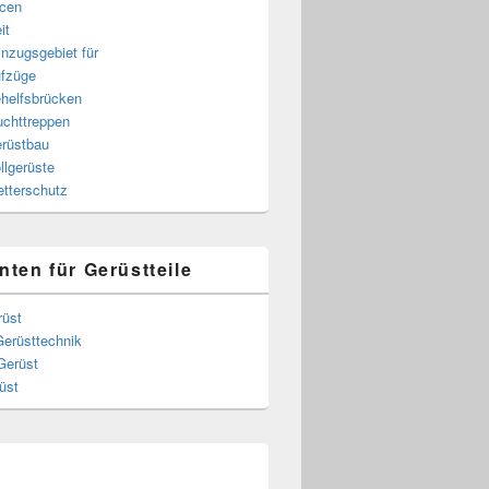
cen
it
nzugsgebiet für
fzüge
helfsbrücken
uchttreppen
rüstbau
llgerüste
tterschutz
nten für Gerüstteile
rüst
Gerüsttechnik
Gerüst
üst