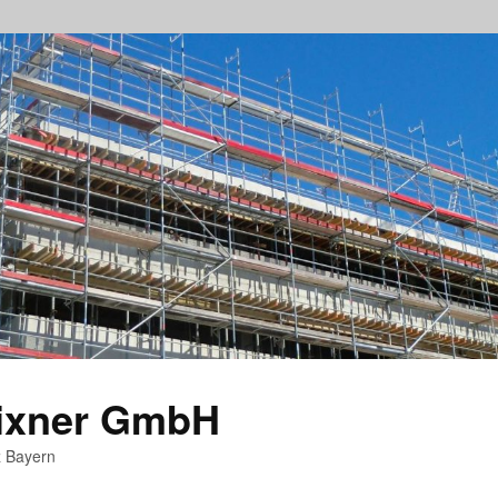
rixner GmbH
z Bayern