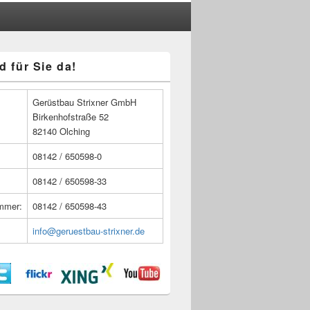
d für Sie da!
n
Gerüstbau Strixner GmbH
Birkenhofstraße 52
82140 Olching
08142 / 650598-0
08142 / 650598-33
ummer:
08142 / 650598-43
info@geruestbau-strixner.de
n