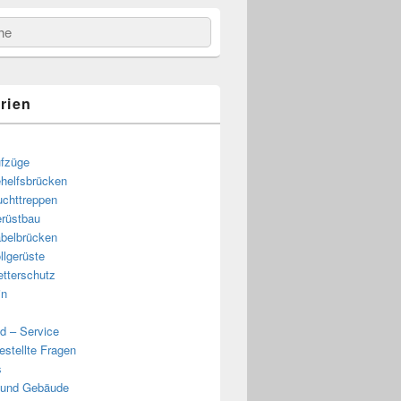
e
rien
fzüge
helfsbrücken
uchttreppen
rüstbau
belbrücken
e
llgerüste
tterschutz
in
d – Service
estellte Fragen
s
 und Gebäude