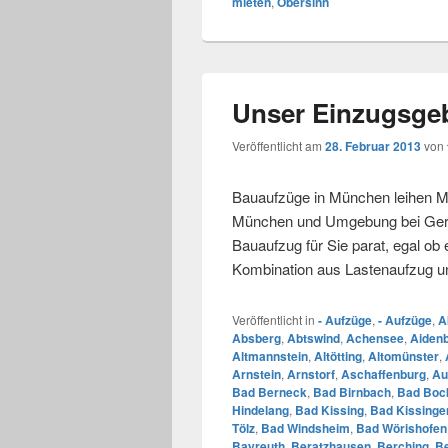
mieten
,
Obersinn
Unser Einzugsgeb
Veröffentlicht am
28. Februar 2013
von
Bauaufzüge in München leihen Mi
München und Umgebung bei Gerüs
Bauaufzug für Sie parat, egal ob
Kombination aus Lastenaufzug 
Veröffentlicht in
- Aufzüge
,
- Aufzüge
,
A
Absberg
,
Abtswind
,
Achensee
,
Aiden
Altmannstein
,
Altötting
,
Altomünster
,
Arnstein
,
Arnstorf
,
Aschaffenburg
,
Au
Bad Berneck
,
Bad Birnbach
,
Bad Bock
Hindelang
,
Bad Kissing
,
Bad Kissinge
Tölz
,
Bad Windsheim
,
Bad Wörishofen
Bayreuth
,
Beratzhausen
,
Berching
,
B