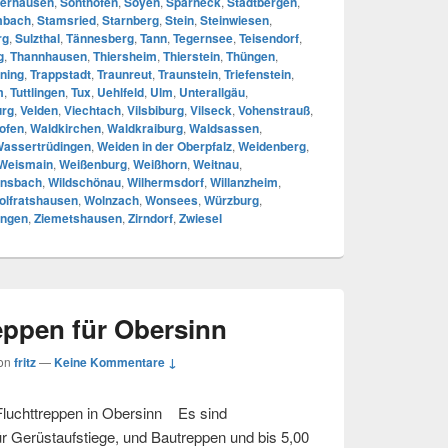
erhausen
,
Sonthofen
,
Soyen
,
Sparneck
,
Stadtbergen
,
mbach
,
Stamsried
,
Starnberg
,
Stein
,
Steinwiesen
,
rg
,
Sulzthal
,
Tännesberg
,
Tann
,
Tegernsee
,
Teisendorf
,
g
,
Thannhausen
,
Thiersheim
,
Thierstein
,
Thüngen
,
ning
,
Trappstadt
,
Traunreut
,
Traunstein
,
Triefenstein
,
m
,
Tuttlingen
,
Tux
,
Uehlfeld
,
Ulm
,
Unterallgäu
,
urg
,
Velden
,
Viechtach
,
Vilsbiburg
,
Vilseck
,
Vohenstrauß
,
ofen
,
Waldkirchen
,
Waldkraiburg
,
Waldsassen
,
assertrüdingen
,
Weiden in der Oberpfalz
,
Weidenberg
,
Weismain
,
Weißenburg
,
Weißhorn
,
Weitnau
,
nsbach
,
Wildschönau
,
Wilhermsdorf
,
Willanzheim
,
olfratshausen
,
Wolnzach
,
Wonsees
,
Würzburg
,
ingen
,
Ziemetshausen
,
Zirndorf
,
Zwiesel
eppen für Obersinn
on
fritz
—
Keine Kommentare ↓
Fluchttreppen in Obersinn Es sind
r Gerüstaufstiege, und Bautreppen und bis 5,00