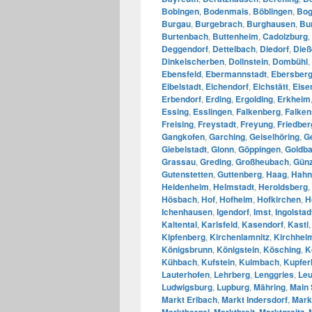
Bobingen
,
Bodenmais
,
Böblingen
,
Bo
Burgau
,
Burgebrach
,
Burghausen
,
Bu
Burtenbach
,
Buttenheim
,
Cadolzburg
,
Deggendorf
,
Dettelbach
,
Diedorf
,
Die
Dinkelscherben
,
Dollnstein
,
Dombühl
,
Ebensfeld
,
Ebermannstadt
,
Ebersber
Eibelstadt
,
Eichendorf
,
Eichstätt
,
Eise
Erbendorf
,
Erding
,
Ergolding
,
Erkheim
Essing
,
Esslingen
,
Falkenberg
,
Falken
Freising
,
Freystadt
,
Freyung
,
Friedber
Gangkofen
,
Garching
,
Geiselhöring
,
G
Giebelstadt
,
Glonn
,
Göppingen
,
Goldb
Grassau
,
Greding
,
Großheubach
,
Gün
Gutenstetten
,
Guttenberg
,
Haag
,
Hahn
Heidenheim
,
Helmstadt
,
Heroldsberg
,
Hösbach
,
Hof
,
Hofheim
,
Hofkirchen
,
H
Ichenhausen
,
Igendorf
,
Imst
,
Ingolstad
Kaltental
,
Karlsfeld
,
Kasendorf
,
Kastl
Kipfenberg
,
Kirchenlamnitz
,
Kirchhei
Königsbrunn
,
Königstein
,
Kösching
,
K
Kühbach
,
Kufstein
,
Kulmbach
,
Kupfer
Lauterhofen
,
Lehrberg
,
Lenggries
,
Leu
Ludwigsburg
,
Lupburg
,
Mähring
,
Main 
Markt Erlbach
,
Markt Indersdorf
,
Mark
Marktbergel
,
Marktbreit
,
Marktgraitz
,