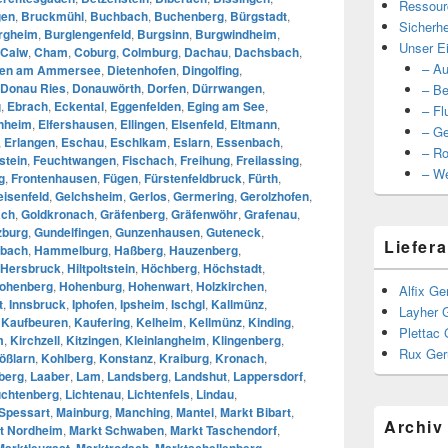
Ressour
gen
,
Bruckmühl
,
Buchbach
,
Buchenberg
,
Bürgstadt
,
Sicherhe
rgheim
,
Burglengenfeld
,
Burgsinn
,
Burgwindheim
,
Unser Ei
Calw
,
Cham
,
Coburg
,
Colmburg
,
Dachau
,
Dachsbach
,
– Au
ßen am Ammersee
,
Dietenhofen
,
Dingolfing
,
Donau Ries
,
Donauwörth
,
Dorfen
,
Dürrwangen
,
– Be
g
,
Ebrach
,
Eckental
,
Eggenfelden
,
Eging am See
,
– Fl
nheim
,
Elfershausen
,
Ellingen
,
Elsenfeld
,
Eltmann
,
– Ge
,
Erlangen
,
Eschau
,
Eschlkam
,
Eslarn
,
Essenbach
,
– Ro
stein
,
Feuchtwangen
,
Fischach
,
Freihung
,
Freilassing
,
– We
g
,
Frontenhausen
,
Fügen
,
Fürstenfeldbruck
,
Fürth
,
eisenfeld
,
Gelchsheim
,
Gerlos
,
Germering
,
Gerolzhofen
,
ach
,
Goldkronach
,
Gräfenberg
,
Gräfenwöhr
,
Grafenau
,
zburg
,
Gundelfingen
,
Gunzenhausen
,
Guteneck
,
Liefera
bach
,
Hammelburg
,
Haßberg
,
Hauzenberg
,
Hersbruck
,
Hiltpoltstein
,
Höchberg
,
Höchstadt
,
ohenberg
,
Hohenburg
,
Hohenwart
,
Holzkirchen
,
Alfix Ge
t
,
Innsbruck
,
Iphofen
,
Ipsheim
,
Ischgl
,
Kallmünz
,
Layher 
,
Kaufbeuren
,
Kaufering
,
Kelheim
,
Kellmünz
,
Kinding
,
Plettac 
m
,
Kirchzell
,
Kitzingen
,
Kleinlangheim
,
Klingenberg
,
Rux Ger
ößlarn
,
Kohlberg
,
Konstanz
,
Kraiburg
,
Kronach
,
berg
,
Laaber
,
Lam
,
Landsberg
,
Landshut
,
Lappersdorf
,
chtenberg
,
Lichtenau
,
Lichtenfels
,
Lindau
,
Spessart
,
Mainburg
,
Manching
,
Mantel
,
Markt Bibart
,
Archiv
t Nordheim
,
Markt Schwaben
,
Markt Taschendorf
,
Marktleugast
,
Marktrodach
,
Marktschellenberg
,