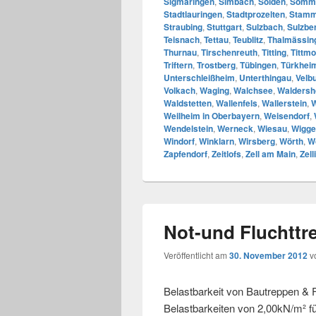
Sigmaringen
,
Simbach
,
Sölden
,
Somm
Stadtlauringen
,
Stadtprozelten
,
Stam
Straubing
,
Stuttgart
,
Sulzbach
,
Sulzbe
Teisnach
,
Tettau
,
Teublitz
,
Thalmässin
Thurnau
,
Tirschenreuth
,
Titting
,
Tittmo
Triftern
,
Trostberg
,
Tübingen
,
Türkhei
Unterschleißheim
,
Unterthingau
,
Velb
Volkach
,
Waging
,
Walchsee
,
Waldersh
Waldstetten
,
Wallenfels
,
Wallerstein
,
W
Weilheim in Oberbayern
,
Weisendorf
,
Wendelstein
,
Werneck
,
Wiesau
,
Wigge
Windorf
,
Winklarn
,
Wirsberg
,
Wörth
,
W
Zapfendorf
,
Zeitlofs
,
Zell am Main
,
Zell
Not-und Fluchttr
Veröffentlicht am
30. November 2012
v
Belastbarkeit von Bautreppen & 
Belastbarkeiten von 2,00kN/m² fü