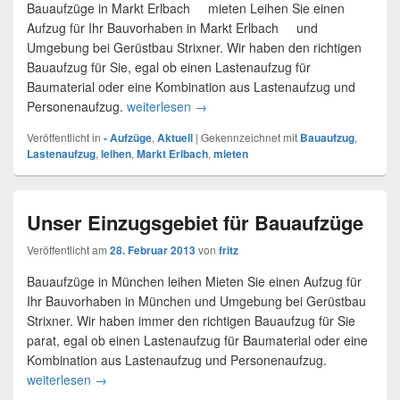
Bauaufzüge in Markt Erlbach mieten Leihen Sie einen
Aufzug für Ihr Bauvorhaben in Markt Erlbach und
Umgebung bei Gerüstbau Strixner. Wir haben den richtigen
Bauaufzug für Sie, egal ob einen Lastenaufzug für
Baumaterial oder eine Kombination aus Lastenaufzug und
Personenaufzug.
weiterlesen
Lastenaufzug in Markt Erlbach
→
Veröffentlicht in
- Aufzüge
,
Aktuell
|
Gekennzeichnet mit
Bauaufzug
,
Lastenaufzug
,
leihen
,
Markt Erlbach
,
mieten
Unser Einzugsgebiet für Bauaufzüge
Veröffentlicht am
28. Februar 2013
von
fritz
Bauaufzüge in München leihen Mieten Sie einen Aufzug für
Ihr Bauvorhaben in München und Umgebung bei Gerüstbau
Strixner. Wir haben immer den richtigen Bauaufzug für Sie
parat, egal ob einen Lastenaufzug für Baumaterial oder eine
Kombination aus Lastenaufzug und Personenaufzug.
weiterlesen
Unser Einzugsgebiet für Bauaufzüge
→