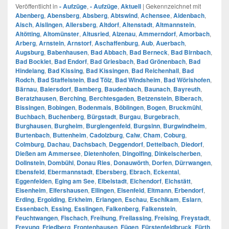
Veröffentlicht in
- Aufzüge
,
- Aufzüge
,
Aktuell
|
Gekennzeichnet mit
Abenberg
,
Abensberg
,
Absberg
,
Abtswind
,
Achensee
,
Aidenbach
,
Aisch
,
Aislingen
,
Allersberg
,
Altdorf
,
Altenstadt
,
Altmannstein
,
Altötting
,
Altomünster
,
Altusried
,
Alzenau
,
Ammerndorf
,
Amorbach
,
Arberg
,
Arnstein
,
Arnstorf
,
Aschaffenburg
,
Aub
,
Auerbach
,
Augsburg
,
Babenhausen
,
Bad Abbach
,
Bad Berneck
,
Bad Birnbach
,
Bad Bocklet
,
Bad Endorf
,
Bad Griesbach
,
Bad Grönenbach
,
Bad
Hindelang
,
Bad Kissing
,
Bad Kissingen
,
Bad Reichenhall
,
Bad
Rodch
,
Bad Staffelstein
,
Bad Tölz
,
Bad Windsheim
,
Bad Wörishofen
,
Bärnau
,
Baiersdorf
,
Bamberg
,
Baudenbach
,
Baunach
,
Bayreuth
,
Beratzhausen
,
Berching
,
Berchtesgaden
,
Betzenstein
,
Biberach
,
Bissingen
,
Bobingen
,
Bodenmais
,
Böblingen
,
Bogen
,
Bruckmühl
,
Buchbach
,
Buchenberg
,
Bürgstadt
,
Burgau
,
Burgebrach
,
Burghausen
,
Burgheim
,
Burglengenfeld
,
Burgsinn
,
Burgwindheim
,
Burtenbach
,
Buttenheim
,
Cadolzburg
,
Calw
,
Cham
,
Coburg
,
Colmburg
,
Dachau
,
Dachsbach
,
Deggendorf
,
Dettelbach
,
Diedorf
,
Dießen am Ammersee
,
Dietenhofen
,
Dingolfing
,
Dinkelscherben
,
Dollnstein
,
Dombühl
,
Donau Ries
,
Donauwörth
,
Dorfen
,
Dürrwangen
,
Ebensfeld
,
Ebermannstadt
,
Ebersberg
,
Ebrach
,
Eckental
,
Eggenfelden
,
Eging am See
,
Eibelstadt
,
Eichendorf
,
Eichstätt
,
Eisenheim
,
Elfershausen
,
Ellingen
,
Elsenfeld
,
Eltmann
,
Erbendorf
,
Erding
,
Ergolding
,
Erkheim
,
Erlangen
,
Eschau
,
Eschlkam
,
Eslarn
,
Essenbach
,
Essing
,
Esslingen
,
Falkenberg
,
Falkenstein
,
Feuchtwangen
,
Fischach
,
Freihung
,
Freilassing
,
Freising
,
Freystadt
,
Freyung
,
Friedberg
,
Frontenhausen
,
Fügen
,
Fürstenfeldbruck
,
Fürth
,