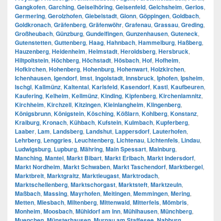
Gangkofen
,
Garching
,
Geiselhöring
,
Geisenfeld
,
Gelchsheim
,
Gerlos
,
Germering
,
Gerolzhofen
,
Giebelstadt
,
Glonn
,
Göppingen
,
Goldbach
,
Goldkronach
,
Gräfenberg
,
Gräfenwöhr
,
Grafenau
,
Grassau
,
Greding
,
Großheubach
,
Günzburg
,
Gundelfingen
,
Gunzenhausen
,
Guteneck
,
Gutenstetten
,
Guttenberg
,
Haag
,
Hahnbach
,
Hammelburg
,
Haßberg
,
Hauzenberg
,
Heidenheim
,
Helmstadt
,
Heroldsberg
,
Hersbruck
,
Hiltpoltstein
,
Höchberg
,
Höchstadt
,
Hösbach
,
Hof
,
Hofheim
,
Hofkirchen
,
Hohenberg
,
Hohenburg
,
Hohenwart
,
Holzkirchen
,
Ichenhausen
,
Igendorf
,
Imst
,
Ingolstadt
,
Innsbruck
,
Iphofen
,
Ipsheim
,
Ischgl
,
Kallmünz
,
Kaltental
,
Karlsfeld
,
Kasendorf
,
Kastl
,
Kaufbeuren
,
Kaufering
,
Kelheim
,
Kellmünz
,
Kinding
,
Kipfenberg
,
Kirchenlamnitz
,
Kirchheim
,
Kirchzell
,
Kitzingen
,
Kleinlangheim
,
Klingenberg
,
Königsbrunn
,
Königstein
,
Kösching
,
Kößlarn
,
Kohlberg
,
Konstanz
,
Kraiburg
,
Kronach
,
Kühbach
,
Kufstein
,
Kulmbach
,
Kupferberg
,
Laaber
,
Lam
,
Landsberg
,
Landshut
,
Lappersdorf
,
Lauterhofen
,
Lehrberg
,
Lenggries
,
Leuchtenberg
,
Lichtenau
,
Lichtenfels
,
Lindau
,
Ludwigsburg
,
Lupburg
,
Mähring
,
Main Spessart
,
Mainburg
,
Manching
,
Mantel
,
Markt Bibart
,
Markt Erlbach
,
Markt Indersdorf
,
Markt Nordheim
,
Markt Schwaben
,
Markt Taschendorf
,
Marktbergel
,
Marktbreit
,
Marktgraitz
,
Marktleugast
,
Marktrodach
,
Marktschellenberg
,
Marktschorgast
,
Marktsteft
,
Marktzeuln
,
Maßbach
,
Massing
,
Mayrhofen
,
Meitingen
,
Memmingen
,
Mering
,
Metten
,
Miesbach
,
Miltenberg
,
Mittenwald
,
Mitterfels
,
Mömbris
,
Monheim
,
Moosbach
,
Mühldorf am Inn
,
Mühlhausen
,
Münchberg
,
Muenchen
,
Münsterhausen
,
Murnau am Staffesee
,
Nabburg
,