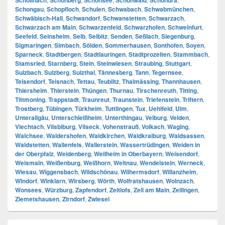
Schöllnach
Schönberg
Schönsee
Schönwald
Schondra
Schongau
,
Schopfloch
,
Schulen
,
Schwabach
,
Schwabmünchen
,
Schwäbisch-Hall
,
Schwandorf
,
Schwanstetten
,
Schwarzach
,
Schwarzach am Main
,
Schwarzenfeld
,
Schwarzhofen
,
Schweinfurt
,
Seefeld
,
Seinsheim
,
Selb
,
Selbitz
,
Senden
,
Seßlach
,
Siegenburg
,
Sigmaringen
,
Simbach
,
Sölden
,
Sommerhausen
,
Sonthofen
,
Soyen
,
Sparneck
,
Stadtbergen
,
Stadtlauringen
,
Stadtprozelten
,
Stammbach
,
Stamsried
,
Starnberg
,
Stein
,
Steinwiesen
,
Straubing
,
Stuttgart
,
Sulzbach
,
Sulzberg
,
Sulzthal
,
Tännesberg
,
Tann
,
Tegernsee
,
Teisendorf
,
Teisnach
,
Tettau
,
Teublitz
,
Thalmässing
,
Thannhausen
,
Thiersheim
,
Thierstein
,
Thüngen
,
Thurnau
,
Tirschenreuth
,
Titting
,
Tittmoning
,
Trappstadt
,
Traunreut
,
Traunstein
,
Triefenstein
,
Triftern
,
Trostberg
,
Tübingen
,
Türkheim
,
Tuttlingen
,
Tux
,
Uehlfeld
,
Ulm
,
Unterallgäu
,
Unterschleißheim
,
Unterthingau
,
Velburg
,
Velden
,
Viechtach
,
Vilsbiburg
,
Vilseck
,
Vohenstrauß
,
Volkach
,
Waging
,
Walchsee
,
Waldershofen
,
Waldkirchen
,
Waldkraiburg
,
Waldsassen
,
Waldstetten
,
Wallenfels
,
Wallerstein
,
Wassertrüdingen
,
Weiden in
der Oberpfalz
,
Weidenberg
,
Weilheim in Oberbayern
,
Weisendorf
,
Weismain
,
Weißenburg
,
Weißhorn
,
Weitnau
,
Wendelstein
,
Werneck
,
Wiesau
,
Wiggensbach
,
Wildschönau
,
Wilhermsdorf
,
Willanzheim
,
Windorf
,
Winklarn
,
Wirsberg
,
Wörth
,
Wolfratshausen
,
Wolnzach
,
Wonsees
,
Würzburg
,
Zapfendorf
,
Zeitlofs
,
Zell am Main
,
Zellingen
,
Ziemetshausen
,
Zirndorf
,
Zwiesel