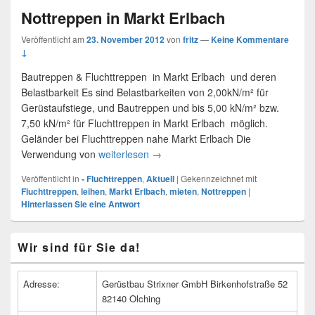
Nottreppen in Markt Erlbach
Veröffentlicht am
23. November 2012
von
fritz
—
Keine Kommentare
↓
Bautreppen & Fluchttreppen in Markt Erlbach und deren
Belastbarkeit Es sind Belastbarkeiten von 2,00kN/m² für
Gerüstaufstiege, und Bautreppen und bis 5,00 kN/m² bzw.
7,50 kN/m² für Fluchttreppen in Markt Erlbach möglich.
Geländer bei Fluchttreppen nahe Markt Erlbach Die
Verwendung von
weiterlesen
Nottreppen in Markt Erlbach
→
Veröffentlicht in
- Fluchttreppen
,
Aktuell
|
Gekennzeichnet mit
Fluchttreppen
,
leihen
,
Markt Erlbach
,
mieten
,
Nottreppen
|
Hinterlassen Sie eine Antwort
Primärer
Wir sind für Sie da!
Seitenleisten
Widget-
Bereich
Adresse:
Gerüstbau Strixner GmbH Birkenhofstraße 52
82140 Olching