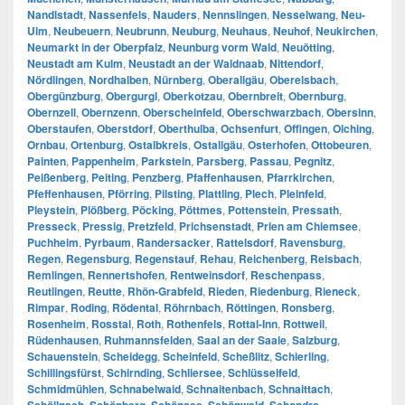
Nandlstadt
,
Nassenfels
,
Nauders
,
Nennslingen
,
Nesselwang
,
Neu-
Ulm
,
Neubeuern
,
Neubrunn
,
Neuburg
,
Neuhaus
,
Neuhof
,
Neukirchen
,
Neumarkt in der Oberpfalz
,
Neunburg vorm Wald
,
Neuötting
,
Neustadt am Kulm
,
Neustadt an der Waldnaab
,
Nittendorf
,
Nördlingen
,
Nordhalben
,
Nürnberg
,
Oberallgäu
,
Oberelsbach
,
Obergünzburg
,
Obergurgl
,
Oberkotzau
,
Obernbreit
,
Obernburg
,
Obernzell
,
Obernzenn
,
Oberscheinfeld
,
Oberschwarzbach
,
Obersinn
,
Oberstaufen
,
Oberstdorf
,
Oberthulba
,
Ochsenfurt
,
Offingen
,
Olching
,
Ornbau
,
Ortenburg
,
Ostalbkreis
,
Ostallgäu
,
Osterhofen
,
Ottobeuren
,
Painten
,
Pappenheim
,
Parkstein
,
Parsberg
,
Passau
,
Pegnitz
,
Peißenberg
,
Peiting
,
Penzberg
,
Pfaffenhausen
,
Pfarrkirchen
,
Pfeffenhausen
,
Pförring
,
Pilsting
,
Plattling
,
Plech
,
Pleinfeld
,
Pleystein
,
Plößberg
,
Pöcking
,
Pöttmes
,
Pottenstein
,
Pressath
,
Presseck
,
Pressig
,
Pretzfeld
,
Prichsenstadt
,
Prien am Chiemsee
,
Puchheim
,
Pyrbaum
,
Randersacker
,
Rattelsdorf
,
Ravensburg
,
Regen
,
Regensburg
,
Regenstauf
,
Rehau
,
Reichenberg
,
Reisbach
,
Remlingen
,
Rennertshofen
,
Rentweinsdorf
,
Reschenpass
,
Reutlingen
,
Reutte
,
Rhön-Grabfeld
,
Rieden
,
Riedenburg
,
Rieneck
,
Rimpar
,
Roding
,
Rödental
,
Röhrnbach
,
Röttingen
,
Ronsberg
,
Rosenheim
,
Rosstal
,
Roth
,
Rothenfels
,
Rottal-Inn
,
Rottweil
,
Rüdenhausen
,
Ruhmannsfelden
,
Saal an der Saale
,
Salzburg
,
Schauenstein
,
Scheidegg
,
Scheinfeld
,
Scheßlitz
,
Schierling
,
Schillingsfürst
,
Schirnding
,
Schliersee
,
Schlüsselfeld
,
Schmidmühlen
,
Schnabelwaid
,
Schnaitenbach
,
Schnaittach
,
,
,
,
,
,