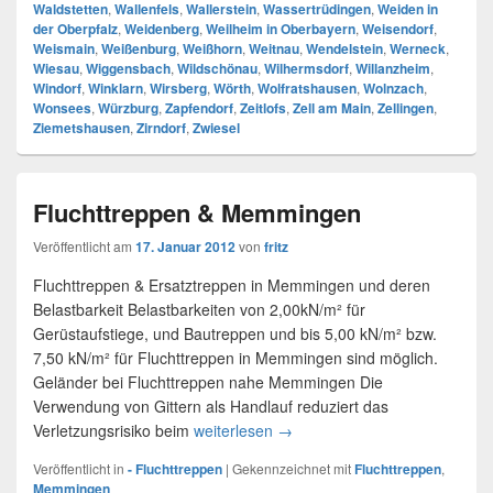
Waldstetten
,
Wallenfels
,
Wallerstein
,
Wassertrüdingen
,
Weiden in
der Oberpfalz
,
Weidenberg
,
Weilheim in Oberbayern
,
Weisendorf
,
Weismain
,
Weißenburg
,
Weißhorn
,
Weitnau
,
Wendelstein
,
Werneck
,
Wiesau
,
Wiggensbach
,
Wildschönau
,
Wilhermsdorf
,
Willanzheim
,
Windorf
,
Winklarn
,
Wirsberg
,
Wörth
,
Wolfratshausen
,
Wolnzach
,
Wonsees
,
Würzburg
,
Zapfendorf
,
Zeitlofs
,
Zell am Main
,
Zellingen
,
Ziemetshausen
,
Zirndorf
,
Zwiesel
Fluchttreppen & Memmingen
Veröffentlicht am
17. Januar 2012
von
fritz
Fluchttreppen & Ersatztreppen in Memmingen und deren
Belastbarkeit Belastbarkeiten von 2,00kN/m² für
Gerüstaufstiege, und Bautreppen und bis 5,00 kN/m² bzw.
7,50 kN/m² für Fluchttreppen in Memmingen sind möglich.
Geländer bei Fluchttreppen nahe Memmingen Die
Verwendung von Gittern als Handlauf reduziert das
Verletzungsrisiko beim
weiterlesen
Fluchttreppen & Memmingen
→
Veröffentlicht in
- Fluchttreppen
|
Gekennzeichnet mit
Fluchttreppen
,
Memmingen