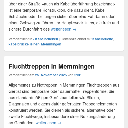
über einer Straße –auch als Kabelüberführung bezeichnet-
ist eine temporäre Konstruktion, die dazu dient, Kabel,
Schläuche oder Leitungen sicher über eine Fahrbahn oder
einen Gehweg zu führen. Ihr Hauptzweck ist es, die freie und
sichere Durchfahrt des
weiterlesen
Kabelbrücke mieten in Memm
→
Veröffentlicht in
- Kabelbrücken
|
Gekennzeichnet mit
Kabelbrücke
,
kabelbrücke leihen
,
Memmingen
Fluchttreppen in Memmingen
Veröffentlicht am
25. November 2025
von
fritz
Allgemeines zu Nottreppen in Memmingen Fluchttreppen aus
Gerüst sind temporäre oder dauerhafte Treppentürme, die
aus standardmäßigen Gerüstbauteilen wie Stielen,
Diagonalen und eigens dafür gefertigten Treppenelementen
konstruiert werden. Sie dienen als sichere, alternative oder
zweite Fluchtwege, insbesondere einer Nutzungsänderung
an Gebäuden,
weiterlesen
Fluchttreppen in Memmingen
→