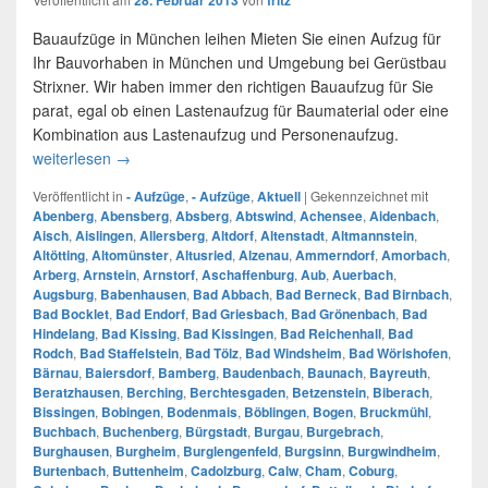
28. Februar 2013
fritz
Bauaufzüge in München leihen Mieten Sie einen Aufzug für
Ihr Bauvorhaben in München und Umgebung bei Gerüstbau
Strixner. Wir haben immer den richtigen Bauaufzug für Sie
parat, egal ob einen Lastenaufzug für Baumaterial oder eine
Kombination aus Lastenaufzug und Personenaufzug.
weiterlesen
Unser Einzugsgebiet für Bauaufzüge
→
Veröffentlicht in
- Aufzüge
,
- Aufzüge
,
Aktuell
|
Gekennzeichnet mit
Abenberg
,
Abensberg
,
Absberg
,
Abtswind
,
Achensee
,
Aidenbach
,
Aisch
,
Aislingen
,
Allersberg
,
Altdorf
,
Altenstadt
,
Altmannstein
,
Altötting
,
Altomünster
,
Altusried
,
Alzenau
,
Ammerndorf
,
Amorbach
,
Arberg
,
Arnstein
,
Arnstorf
,
Aschaffenburg
,
Aub
,
Auerbach
,
Augsburg
,
Babenhausen
,
Bad Abbach
,
Bad Berneck
,
Bad Birnbach
,
Bad Bocklet
,
Bad Endorf
,
Bad Griesbach
,
Bad Grönenbach
,
Bad
Hindelang
,
Bad Kissing
,
Bad Kissingen
,
Bad Reichenhall
,
Bad
Rodch
,
Bad Staffelstein
,
Bad Tölz
,
Bad Windsheim
,
Bad Wörishofen
,
Bärnau
,
Baiersdorf
,
Bamberg
,
Baudenbach
,
Baunach
,
Bayreuth
,
Beratzhausen
,
Berching
,
Berchtesgaden
,
Betzenstein
,
Biberach
,
Bissingen
,
Bobingen
,
Bodenmais
,
Böblingen
,
Bogen
,
Bruckmühl
,
Buchbach
,
Buchenberg
,
Bürgstadt
,
Burgau
,
Burgebrach
,
Burghausen
,
Burgheim
,
Burglengenfeld
,
Burgsinn
,
Burgwindheim
,
Burtenbach
,
Buttenheim
,
Cadolzburg
,
Calw
,
Cham
,
Coburg
,