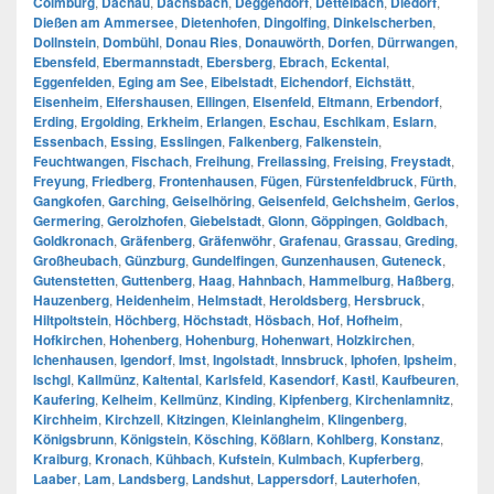
Colmburg
,
Dachau
,
Dachsbach
,
Deggendorf
,
Dettelbach
,
Diedorf
,
Dießen am Ammersee
,
Dietenhofen
,
Dingolfing
,
Dinkelscherben
,
Dollnstein
,
Dombühl
,
Donau Ries
,
Donauwörth
,
Dorfen
,
Dürrwangen
,
Ebensfeld
,
Ebermannstadt
,
Ebersberg
,
Ebrach
,
Eckental
,
Eggenfelden
,
Eging am See
,
Eibelstadt
,
Eichendorf
,
Eichstätt
,
Eisenheim
,
Elfershausen
,
Ellingen
,
Elsenfeld
,
Eltmann
,
Erbendorf
,
Erding
,
Ergolding
,
Erkheim
,
Erlangen
,
Eschau
,
Eschlkam
,
Eslarn
,
Essenbach
,
Essing
,
Esslingen
,
Falkenberg
,
Falkenstein
,
Feuchtwangen
,
Fischach
,
Freihung
,
Freilassing
,
Freising
,
Freystadt
,
Freyung
,
Friedberg
,
Frontenhausen
,
Fügen
,
Fürstenfeldbruck
,
Fürth
,
Gangkofen
,
Garching
,
Geiselhöring
,
Geisenfeld
,
Gelchsheim
,
Gerlos
,
Germering
,
Gerolzhofen
,
Giebelstadt
,
Glonn
,
Göppingen
,
Goldbach
,
Goldkronach
,
Gräfenberg
,
Gräfenwöhr
,
Grafenau
,
Grassau
,
Greding
,
Großheubach
,
Günzburg
,
Gundelfingen
,
Gunzenhausen
,
Guteneck
,
Gutenstetten
,
Guttenberg
,
Haag
,
Hahnbach
,
Hammelburg
,
Haßberg
,
Hauzenberg
,
Heidenheim
,
Helmstadt
,
Heroldsberg
,
Hersbruck
,
Hiltpoltstein
,
Höchberg
,
Höchstadt
,
Hösbach
,
Hof
,
Hofheim
,
Hofkirchen
,
Hohenberg
,
Hohenburg
,
Hohenwart
,
Holzkirchen
,
Ichenhausen
,
Igendorf
,
Imst
,
Ingolstadt
,
Innsbruck
,
Iphofen
,
Ipsheim
,
Ischgl
,
Kallmünz
,
Kaltental
,
Karlsfeld
,
Kasendorf
,
Kastl
,
Kaufbeuren
,
Kaufering
,
Kelheim
,
Kellmünz
,
Kinding
,
Kipfenberg
,
Kirchenlamnitz
,
Kirchheim
,
Kirchzell
,
Kitzingen
,
Kleinlangheim
,
Klingenberg
,
Königsbrunn
,
Königstein
,
Kösching
,
Kößlarn
,
Kohlberg
,
Konstanz
,
Kraiburg
,
Kronach
,
Kühbach
,
Kufstein
,
Kulmbach
,
Kupferberg
,
Laaber
,
Lam
,
Landsberg
,
Landshut
,
Lappersdorf
,
Lauterhofen
,