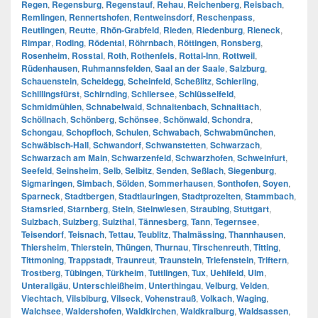
Regen
,
Regensburg
,
Regenstauf
,
Rehau
,
Reichenberg
,
Reisbach
,
Remlingen
,
Rennertshofen
,
Rentweinsdorf
,
Reschenpass
,
Reutlingen
,
Reutte
,
Rhön-Grabfeld
,
Rieden
,
Riedenburg
,
Rieneck
,
Rimpar
,
Roding
,
Rödental
,
Röhrnbach
,
Röttingen
,
Ronsberg
,
Rosenheim
,
Rosstal
,
Roth
,
Rothenfels
,
Rottal-Inn
,
Rottweil
,
Rüdenhausen
,
Ruhmannsfelden
,
Saal an der Saale
,
Salzburg
,
Schauenstein
,
Scheidegg
,
Scheinfeld
,
Scheßlitz
,
Schierling
,
Schillingsfürst
,
Schirnding
,
Schliersee
,
Schlüsselfeld
,
Schmidmühlen
,
Schnabelwaid
,
Schnaitenbach
,
Schnaittach
,
Schöllnach
,
Schönberg
,
Schönsee
,
Schönwald
,
Schondra
,
Schongau
,
Schopfloch
,
Schulen
,
Schwabach
,
Schwabmünchen
,
Schwäbisch-Hall
,
Schwandorf
,
Schwanstetten
,
Schwarzach
,
Schwarzach am Main
,
Schwarzenfeld
,
Schwarzhofen
,
Schweinfurt
,
Seefeld
,
Seinsheim
,
Selb
,
Selbitz
,
Senden
,
Seßlach
,
Siegenburg
,
Sigmaringen
,
Simbach
,
Sölden
,
Sommerhausen
,
Sonthofen
,
Soyen
,
Sparneck
,
Stadtbergen
,
Stadtlauringen
,
Stadtprozelten
,
Stammbach
,
Stamsried
,
Starnberg
,
Stein
,
Steinwiesen
,
Straubing
,
Stuttgart
,
Sulzbach
,
Sulzberg
,
Sulzthal
,
Tännesberg
,
Tann
,
Tegernsee
,
Teisendorf
,
Teisnach
,
Tettau
,
Teublitz
,
Thalmässing
,
Thannhausen
,
Thiersheim
,
Thierstein
,
Thüngen
,
Thurnau
,
Tirschenreuth
,
Titting
,
Tittmoning
,
Trappstadt
,
Traunreut
,
Traunstein
,
Triefenstein
,
Triftern
,
Trostberg
,
Tübingen
,
Türkheim
,
Tuttlingen
,
Tux
,
Uehlfeld
,
Ulm
,
Unterallgäu
,
Unterschleißheim
,
Unterthingau
,
Velburg
,
Velden
,
Viechtach
,
Vilsbiburg
,
Vilseck
,
Vohenstrauß
,
Volkach
,
Waging
,
Walchsee
,
Waldershofen
,
Waldkirchen
,
Waldkraiburg
,
Waldsassen
,