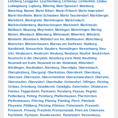
Lehrberg
,
Lenggries
,
Leuchtenberg
,
Lichtenau
,
Lichtenfels
,
Lindau
,
Ludwigsburg
,
Lupburg
,
Mähring
,
Main Spessart
,
Mainburg
,
Manching
,
Mantel
,
Markt Bibart
,
Markt Erlbach
,
Markt Indersdorf
,
Markt Nordheim
,
Markt Schwaben
,
Markt Taschendorf
,
Marktbergel
,
Marktbreit
,
Marktgraitz
,
Marktleugast
,
Marktrodach
,
Marktschellenberg
,
Marktschorgast
,
Marktsteft
,
Marktzeuln
,
Maßbach
,
Massing
,
Mayrhofen
,
Meitingen
,
Memmingen
,
Mering
,
Metten
,
Miesbach
,
Miltenberg
,
Mittenwald
,
Mitterfels
,
Mömbris
,
Monheim
,
Moosbach
,
Mühldorf am Inn
,
Mühlhausen
,
Münchberg
,
Muenchen
,
Münsterhausen
,
Murnau am Staffesee
,
Nabburg
,
Nandlstadt
,
Nassenfels
,
Nauders
,
Nennslingen
,
Nesselwang
,
Neu-
Ulm
,
Neubeuern
,
Neubrunn
,
Neuburg
,
Neuhaus
,
Neuhof
,
Neukirchen
,
Neumarkt in der Oberpfalz
,
Neunburg vorm Wald
,
Neuötting
,
Neustadt am Kulm
,
Neustadt an der Waldnaab
,
Nittendorf
,
Nördlingen
,
Nordhalben
,
Nürnberg
,
Oberallgäu
,
Oberelsbach
,
Obergünzburg
,
Obergurgl
,
Oberkotzau
,
Obernbreit
,
Obernburg
,
Obernzell
,
Obernzenn
,
Oberscheinfeld
,
Oberschwarzbach
,
Obersinn
,
Oberstaufen
,
Oberstdorf
,
Oberthulba
,
Ochsenfurt
,
Offingen
,
Olching
,
Ornbau
,
Ortenburg
,
Ostalbkreis
,
Ostallgäu
,
Osterhofen
,
Ottobeuren
,
Painten
,
Pappenheim
,
Parkstein
,
Parsberg
,
Passau
,
Pegnitz
,
Peißenberg
,
Peiting
,
Penzberg
,
Pfaffenhausen
,
Pfarrkirchen
,
Pfeffenhausen
,
Pförring
,
Pilsting
,
Plattling
,
Plech
,
Pleinfeld
,
Pleystein
,
Plößberg
,
Pöcking
,
Pöttmes
,
Pottenstein
,
Pressath
,
Presseck
,
Pressig
,
Pretzfeld
,
Prichsenstadt
,
Prien am Chiemsee
,
Puchheim
,
Pyrbaum
,
Randersacker
,
Rattelsdorf
,
Ravensburg
,