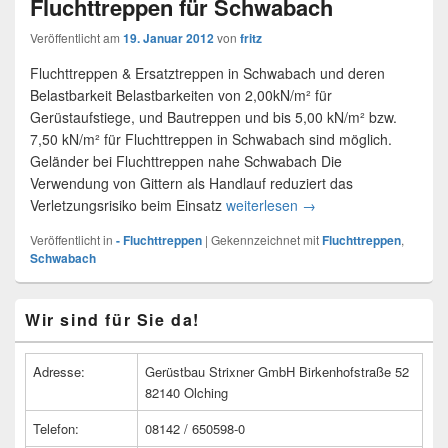
Fluchttreppen für Schwabach
Veröffentlicht am
19. Januar 2012
von
fritz
Fluchttreppen & Ersatztreppen in Schwabach und deren
Belastbarkeit Belastbarkeiten von 2,00kN/m² für
Gerüstaufstiege, und Bautreppen und bis 5,00 kN/m² bzw.
7,50 kN/m² für Fluchttreppen in Schwabach sind möglich.
Geländer bei Fluchttreppen nahe Schwabach Die
Verwendung von Gittern als Handlauf reduziert das
Verletzungsrisiko beim Einsatz
weiterlesen
Fluchttreppen für Sch
→
Veröffentlicht in
- Fluchttreppen
|
Gekennzeichnet mit
Fluchttreppen
,
Schwabach
Primärer
Wir sind für Sie da!
Seitenleisten
Widget-
Bereich
Adresse:
Gerüstbau Strixner GmbH Birkenhofstraße 52
82140 Olching
Telefon:
08142 / 650598-0