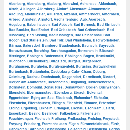
Abenberg
,
Abensberg
,
Absberg
,
Abtswind
,
Achensee
,
Aidenbach
,
Aisch
,
Aislingen
,
Allersberg
,
Altdorf
,
Altenstadt
,
Altmannstein
,
Altötting
,
Altomünster
,
Altusried
,
Alzenau
,
Ammerndorf
,
Amorbach
,
Arberg
,
Arnstein
,
Arnstorf
,
Aschaffenburg
,
Aub
,
Auerbach
,
Augsburg
,
Babenhausen
,
Bad Abbach
,
Bad Berneck
,
Bad Birnbach
,
Bad Bocklet
,
Bad Endorf
,
Bad Griesbach
,
Bad Grönenbach
,
Bad
Hindelang
,
Bad Kissing
,
Bad Kissingen
,
Bad Reichenhall
,
Bad
Rodch
,
Bad Staffelstein
,
Bad Tölz
,
Bad Windsheim
,
Bad Wörishofen
,
Bärnau
,
Baiersdorf
,
Bamberg
,
Baudenbach
,
Baunach
,
Bayreuth
,
Beratzhausen
,
Berching
,
Berchtesgaden
,
Betzenstein
,
Biberach
,
Bissingen
,
Bobingen
,
Bodenmais
,
Böblingen
,
Bogen
,
Bruckmühl
,
Buchbach
,
Buchenberg
,
Bürgstadt
,
Burgau
,
Burgebrach
,
Burghausen
,
Burgheim
,
Burglengenfeld
,
Burgsinn
,
Burgwindheim
,
Burtenbach
,
Buttenheim
,
Cadolzburg
,
Calw
,
Cham
,
Coburg
,
Colmburg
,
Dachau
,
Dachsbach
,
Deggendorf
,
Dettelbach
,
Diedorf
,
Dießen am Ammersee
,
Dietenhofen
,
Dingolfing
,
Dinkelscherben
,
Dollnstein
,
Dombühl
,
Donau Ries
,
Donauwörth
,
Dorfen
,
Dürrwangen
,
Ebensfeld
,
Ebermannstadt
,
Ebersberg
,
Ebrach
,
Eckental
,
Eggenfelden
,
Eging am See
,
Eibelstadt
,
Eichendorf
,
Eichstätt
,
Eisenheim
,
Elfershausen
,
Ellingen
,
Elsenfeld
,
Eltmann
,
Erbendorf
,
Erding
,
Ergolding
,
Erkheim
,
Erlangen
,
Eschau
,
Eschlkam
,
Eslarn
,
Essenbach
,
Essing
,
Esslingen
,
Falkenberg
,
Falkenstein
,
Feuchtwangen
,
Fischach
,
Freihung
,
Freilassing
,
Freising
,
Freystadt
,
Freyung
,
Friedberg
,
Frontenhausen
,
Fügen
,
Fürstenfeldbruck
,
Fürth
,
Gangkofen
,
Garching
,
Geiselhöring
,
Geisenfeld
,
Gelchsheim
,
Gerlos
,