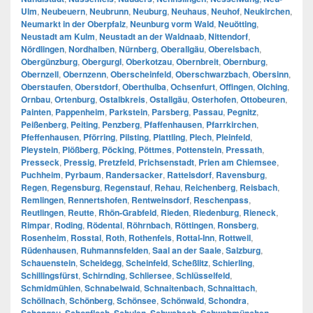
Ulm
,
Neubeuern
,
Neubrunn
,
Neuburg
,
Neuhaus
,
Neuhof
,
Neukirchen
,
Neumarkt in der Oberpfalz
,
Neunburg vorm Wald
,
Neuötting
,
Neustadt am Kulm
,
Neustadt an der Waldnaab
,
Nittendorf
,
Nördlingen
,
Nordhalben
,
Nürnberg
,
Oberallgäu
,
Oberelsbach
,
Obergünzburg
,
Obergurgl
,
Oberkotzau
,
Obernbreit
,
Obernburg
,
Obernzell
,
Obernzenn
,
Oberscheinfeld
,
Oberschwarzbach
,
Obersinn
,
Oberstaufen
,
Oberstdorf
,
Oberthulba
,
Ochsenfurt
,
Offingen
,
Olching
,
Ornbau
,
Ortenburg
,
Ostalbkreis
,
Ostallgäu
,
Osterhofen
,
Ottobeuren
,
Painten
,
Pappenheim
,
Parkstein
,
Parsberg
,
Passau
,
Pegnitz
,
Peißenberg
,
Peiting
,
Penzberg
,
Pfaffenhausen
,
Pfarrkirchen
,
Pfeffenhausen
,
Pförring
,
Pilsting
,
Plattling
,
Plech
,
Pleinfeld
,
Pleystein
,
Plößberg
,
Pöcking
,
Pöttmes
,
Pottenstein
,
Pressath
,
Presseck
,
Pressig
,
Pretzfeld
,
Prichsenstadt
,
Prien am Chiemsee
,
Puchheim
,
Pyrbaum
,
Randersacker
,
Rattelsdorf
,
Ravensburg
,
Regen
,
Regensburg
,
Regenstauf
,
Rehau
,
Reichenberg
,
Reisbach
,
Remlingen
,
Rennertshofen
,
Rentweinsdorf
,
Reschenpass
,
Reutlingen
,
Reutte
,
Rhön-Grabfeld
,
Rieden
,
Riedenburg
,
Rieneck
,
Rimpar
,
Roding
,
Rödental
,
Röhrnbach
,
Röttingen
,
Ronsberg
,
Rosenheim
,
Rosstal
,
Roth
,
Rothenfels
,
Rottal-Inn
,
Rottweil
,
Rüdenhausen
,
Ruhmannsfelden
,
Saal an der Saale
,
Salzburg
,
Schauenstein
,
Scheidegg
,
Scheinfeld
,
Scheßlitz
,
Schierling
,
Schillingsfürst
,
Schirnding
,
Schliersee
,
Schlüsselfeld
,
Schmidmühlen
,
Schnabelwaid
,
Schnaitenbach
,
Schnaittach
,
Schöllnach
,
Schönberg
,
Schönsee
,
Schönwald
,
Schondra
,
,
,
,
,
,