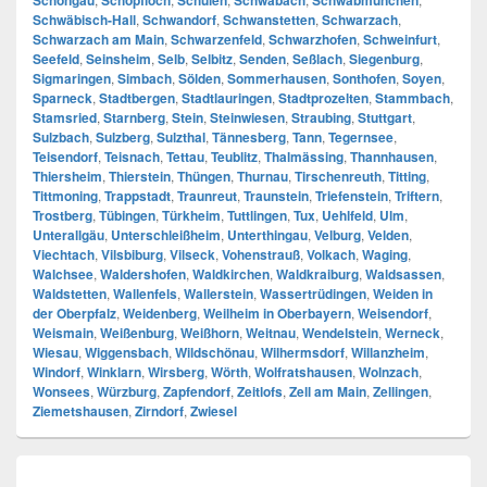
Schongau
Schopfloch
Schulen
Schwabach
Schwabmünchen
Schwäbisch-Hall
,
Schwandorf
,
Schwanstetten
,
Schwarzach
,
Schwarzach am Main
,
Schwarzenfeld
,
Schwarzhofen
,
Schweinfurt
,
Seefeld
,
Seinsheim
,
Selb
,
Selbitz
,
Senden
,
Seßlach
,
Siegenburg
,
Sigmaringen
,
Simbach
,
Sölden
,
Sommerhausen
,
Sonthofen
,
Soyen
,
Sparneck
,
Stadtbergen
,
Stadtlauringen
,
Stadtprozelten
,
Stammbach
,
Stamsried
,
Starnberg
,
Stein
,
Steinwiesen
,
Straubing
,
Stuttgart
,
Sulzbach
,
Sulzberg
,
Sulzthal
,
Tännesberg
,
Tann
,
Tegernsee
,
Teisendorf
,
Teisnach
,
Tettau
,
Teublitz
,
Thalmässing
,
Thannhausen
,
Thiersheim
,
Thierstein
,
Thüngen
,
Thurnau
,
Tirschenreuth
,
Titting
,
Tittmoning
,
Trappstadt
,
Traunreut
,
Traunstein
,
Triefenstein
,
Triftern
,
Trostberg
,
Tübingen
,
Türkheim
,
Tuttlingen
,
Tux
,
Uehlfeld
,
Ulm
,
Unterallgäu
,
Unterschleißheim
,
Unterthingau
,
Velburg
,
Velden
,
Viechtach
,
Vilsbiburg
,
Vilseck
,
Vohenstrauß
,
Volkach
,
Waging
,
Walchsee
,
Waldershofen
,
Waldkirchen
,
Waldkraiburg
,
Waldsassen
,
Waldstetten
,
Wallenfels
,
Wallerstein
,
Wassertrüdingen
,
Weiden in
der Oberpfalz
,
Weidenberg
,
Weilheim in Oberbayern
,
Weisendorf
,
Weismain
,
Weißenburg
,
Weißhorn
,
Weitnau
,
Wendelstein
,
Werneck
,
Wiesau
,
Wiggensbach
,
Wildschönau
,
Wilhermsdorf
,
Willanzheim
,
Windorf
,
Winklarn
,
Wirsberg
,
Wörth
,
Wolfratshausen
,
Wolnzach
,
Wonsees
,
Würzburg
,
Zapfendorf
,
Zeitlofs
,
Zell am Main
,
Zellingen
,
Ziemetshausen
,
Zirndorf
,
Zwiesel