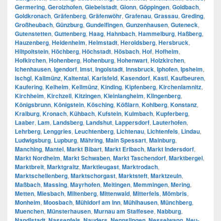
Germering
,
Gerolzhofen
,
Giebelstadt
,
Glonn
,
Göppingen
,
Goldbach
,
Goldkronach
,
Gräfenberg
,
Gräfenwöhr
,
Grafenau
,
Grassau
,
Greding
,
Großheubach
,
Günzburg
,
Gundelfingen
,
Gunzenhausen
,
Guteneck
,
Gutenstetten
,
Guttenberg
,
Haag
,
Hahnbach
,
Hammelburg
,
Haßberg
,
Hauzenberg
,
Heidenheim
,
Helmstadt
,
Heroldsberg
,
Hersbruck
,
Hiltpoltstein
,
Höchberg
,
Höchstadt
,
Hösbach
,
Hof
,
Hofheim
,
Hofkirchen
,
Hohenberg
,
Hohenburg
,
Hohenwart
,
Holzkirchen
,
Ichenhausen
,
Igendorf
,
Imst
,
Ingolstadt
,
Innsbruck
,
Iphofen
,
Ipsheim
,
Ischgl
,
Kallmünz
,
Kaltental
,
Karlsfeld
,
Kasendorf
,
Kastl
,
Kaufbeuren
,
Kaufering
,
Kelheim
,
Kellmünz
,
Kinding
,
Kipfenberg
,
Kirchenlamnitz
,
Kirchheim
,
Kirchzell
,
Kitzingen
,
Kleinlangheim
,
Klingenberg
,
Königsbrunn
,
Königstein
,
Kösching
,
Kößlarn
,
Kohlberg
,
Konstanz
,
Kraiburg
,
Kronach
,
Kühbach
,
Kufstein
,
Kulmbach
,
Kupferberg
,
Laaber
,
Lam
,
Landsberg
,
Landshut
,
Lappersdorf
,
Lauterhofen
,
Lehrberg
,
Lenggries
,
Leuchtenberg
,
Lichtenau
,
Lichtenfels
,
Lindau
,
Ludwigsburg
,
Lupburg
,
Mähring
,
Main Spessart
,
Mainburg
,
Manching
,
Mantel
,
Markt Bibart
,
Markt Erlbach
,
Markt Indersdorf
,
Markt Nordheim
,
Markt Schwaben
,
Markt Taschendorf
,
Marktbergel
,
Marktbreit
,
Marktgraitz
,
Marktleugast
,
Marktrodach
,
Marktschellenberg
,
Marktschorgast
,
Marktsteft
,
Marktzeuln
,
Maßbach
,
Massing
,
Mayrhofen
,
Meitingen
,
Memmingen
,
Mering
,
Metten
,
Miesbach
,
Miltenberg
,
Mittenwald
,
Mitterfels
,
Mömbris
,
Monheim
,
Moosbach
,
Mühldorf am Inn
,
Mühlhausen
,
Münchberg
,
Muenchen
,
Münsterhausen
,
Murnau am Staffesee
,
Nabburg
,
Nandlstadt
,
Nassenfels
,
Nauders
,
Nennslingen
,
Nesselwang
,
Neu-