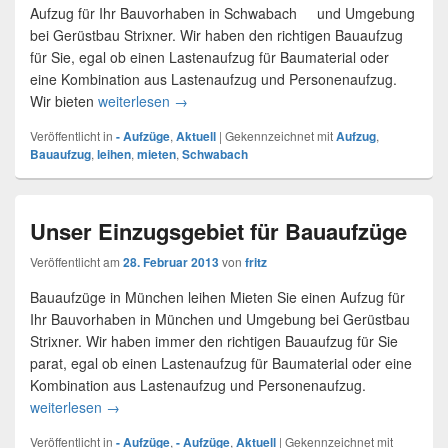
Aufzug für Ihr Bauvorhaben in Schwabach und Umgebung
bei Gerüstbau Strixner. Wir haben den richtigen Bauaufzug
für Sie, egal ob einen Lastenaufzug für Baumaterial oder
eine Kombination aus Lastenaufzug und Personenaufzug.
Wir bieten
weiterlesen
Lastenaufzug in Schwabach
→
Veröffentlicht in
- Aufzüge
,
Aktuell
|
Gekennzeichnet mit
Aufzug
,
Bauaufzug
,
leihen
,
mieten
,
Schwabach
Unser Einzugsgebiet für Bauaufzüge
Veröffentlicht am
28. Februar 2013
von
fritz
Bauaufzüge in München leihen Mieten Sie einen Aufzug für
Ihr Bauvorhaben in München und Umgebung bei Gerüstbau
Strixner. Wir haben immer den richtigen Bauaufzug für Sie
parat, egal ob einen Lastenaufzug für Baumaterial oder eine
Kombination aus Lastenaufzug und Personenaufzug.
weiterlesen
Unser Einzugsgebiet für Bauaufzüge
→
Veröffentlicht in
- Aufzüge
,
- Aufzüge
,
Aktuell
|
Gekennzeichnet mit