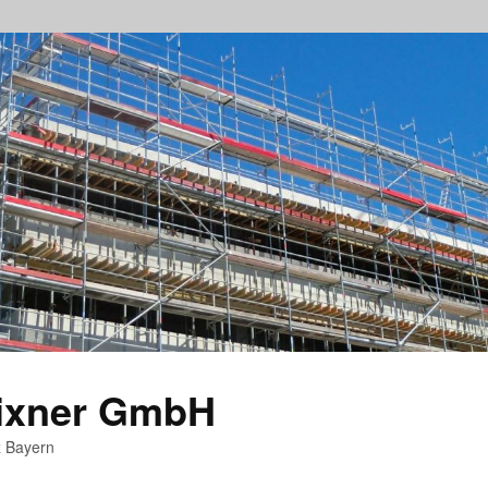
rixner GmbH
z Bayern