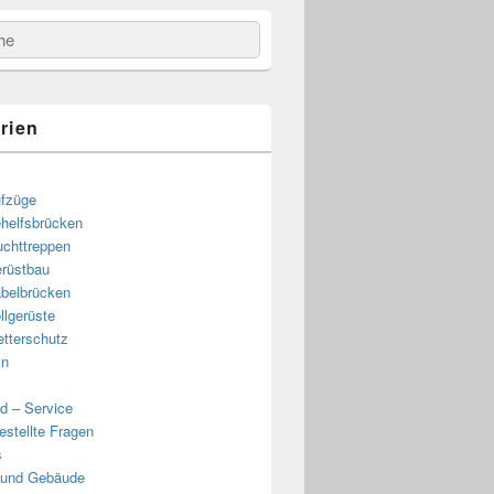
e
rien
fzüge
helfsbrücken
uchttreppen
rüstbau
belbrücken
llgerüste
e
tterschutz
in
d – Service
estellte Fragen
s
 und Gebäude