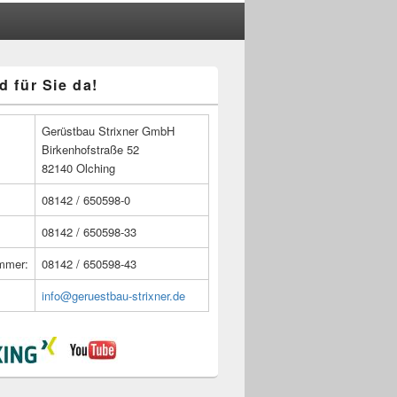
d für Sie da!
n
Gerüstbau Strixner GmbH
Birkenhofstraße 52
82140 Olching
08142 / 650598-0
08142 / 650598-33
ummer:
08142 / 650598-43
info@geruestbau-strixner.de