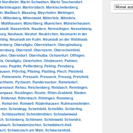
t Nordheim
,
Markt Schwaben
,
Markt Taschendorf
,
Archiv
Marktleugast
,
Marktrodach
,
Marktschellenberg
,
ln
,
Maßbach
,
Massing
,
Mayrhofen
,
Meitingen
,
h
,
Miltenberg
,
Mittenwald
,
Mitterfels
,
Mömbris
,
,
Mühlhausen
,
Münchberg
,
Muenchen
,
Münsterhausen
,
stadt
,
Nassenfels
,
Nauders
,
Nennslingen
,
Nesselwang
,
urg
,
Neuhaus
,
Neuhof
,
Neukirchen
,
Neumarkt in der
tting
,
Neustadt am Kulm
,
Neustadt an der Waldnaab
,
ürnberg
,
Oberallgäu
,
Oberelsbach
,
Obergünzburg
,
ernburg
,
Obernzell
,
Obernzenn
,
Oberscheinfeld
,
ufen
,
Oberstdorf
,
Oberthulba
,
Ochsenfurt
,
Offingen
,
is
,
Ostallgäu
,
Osterhofen
,
Ottobeuren
,
Painten
,
ssau
,
Pegnitz
,
Peißenberg
,
Peiting
,
Penzberg
,
hausen
,
Pförring
,
Pilsting
,
Plattling
,
Plech
,
Pleinfeld
,
,
Pottenstein
,
Pressath
,
Presseck
,
Pressig
,
Pretzfeld
,
uchheim
,
Pyrbaum
,
Randersacker
,
Rattelsdorf
,
enstauf
,
Rehau
,
Reichenberg
,
Reisbach
,
Remlingen
,
enpass
,
Reutlingen
,
Reutte
,
Rhön-Grabfeld
,
Rieden
,
,
Rödental
,
Röhrnbach
,
Röttingen
,
Ronsberg
,
,
Rottal-Inn
,
Rottweil
,
Rüdenhausen
,
Ruhmannsfelden
,
tein
,
Scheidegg
,
Scheinfeld
,
Scheßlitz
,
Schierling
,
,
Schlüsselfeld
,
Schmidmühlen
,
Schnabelwaid
,
ch
,
Schönberg
,
Schönsee
,
Schönwald
,
Schondra
,
abach
,
Schwabmünchen
,
Schwäbisch-Hall
,
ach
,
Schwarzach am Main
,
Schwarzenfeld
,