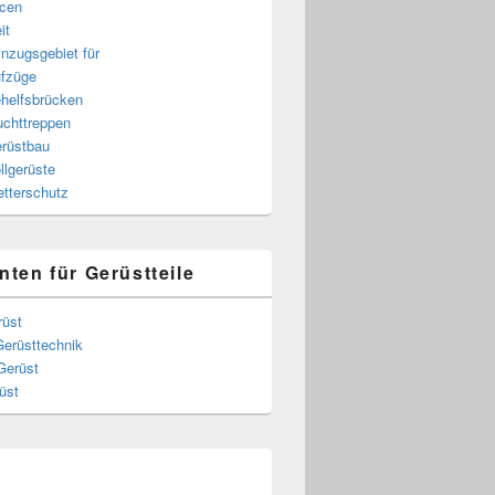
cen
it
nzugsgebiet für
fzüge
helfsbrücken
uchttreppen
rüstbau
llgerüste
tterschutz
nten für Gerüstteile
rüst
Gerüsttechnik
Gerüst
üst