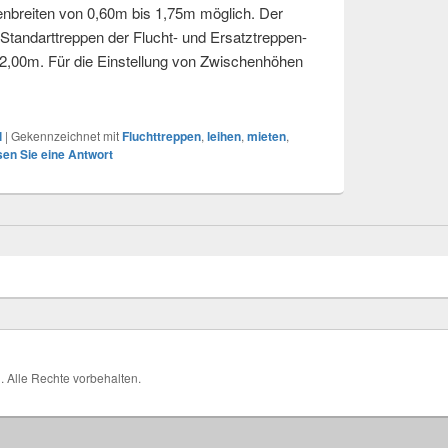
nbreiten von 0,60m bis 1,75m möglich. Der
Standarttreppen der Flucht- und Ersatztreppen-
 2,00m. Für die Einstellung von Zwischenhöhen
eppen in Schwarzhofen
l
|
Gekennzeichnet mit
Fluchttreppen
,
leihen
,
mieten
,
sen Sie eine Antwort
H
. Alle Rechte vorbehalten.