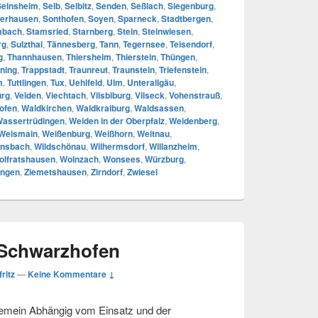
Seinsheim
,
Selb
,
Selbitz
,
Senden
,
Seßlach
,
Siegenburg
,
erhausen
,
Sonthofen
,
Soyen
,
Sparneck
,
Stadtbergen
,
mbach
,
Stamsried
,
Starnberg
,
Stein
,
Steinwiesen
,
rg
,
Sulzthal
,
Tännesberg
,
Tann
,
Tegernsee
,
Teisendorf
,
g
,
Thannhausen
,
Thiersheim
,
Thierstein
,
Thüngen
,
ning
,
Trappstadt
,
Traunreut
,
Traunstein
,
Triefenstein
,
m
,
Tuttlingen
,
Tux
,
Uehlfeld
,
Ulm
,
Unterallgäu
,
urg
,
Velden
,
Viechtach
,
Vilsbiburg
,
Vilseck
,
Vohenstrauß
,
ofen
,
Waldkirchen
,
Waldkraiburg
,
Waldsassen
,
assertrüdingen
,
Weiden in der Oberpfalz
,
Weidenberg
,
Weismain
,
Weißenburg
,
Weißhorn
,
Weitnau
,
nsbach
,
Wildschönau
,
Wilhermsdorf
,
Willanzheim
,
olfratshausen
,
Wolnzach
,
Wonsees
,
Würzburg
,
ingen
,
Ziemetshausen
,
Zirndorf
,
Zwiesel
 Schwarzhofen
fritz
—
Keine Kommentare ↓
gemein Abhängig vom Einsatz und der