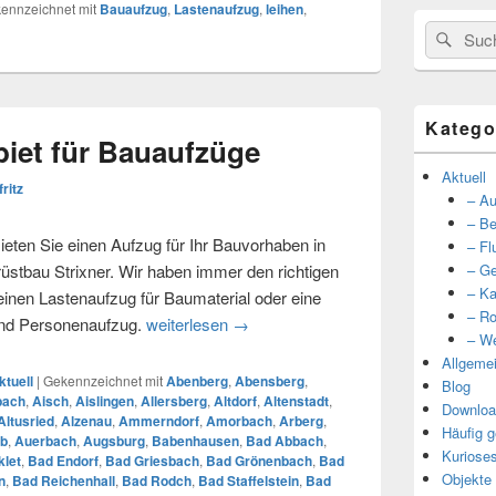
ennzeichnet mit
Bauaufzug
,
Lastenaufzug
,
leihen
,
Suche
Such
nach:
Katego
iet für Bauaufzüge
Aktuell
fritz
– Au
– Be
eten Sie einen Aufzug für Ihr Bauvorhaben in
– Fl
tbau Strixner. Wir haben immer den richtigen
– Ge
– Ka
 einen Lastenaufzug für Baumaterial oder eine
– Ro
und Personenaufzug.
weiterlesen
Unser Einzugsgebiet für Bauaufzüg
→
– We
Allgeme
ktuell
|
Gekennzeichnet mit
Abenberg
,
Abensberg
,
Blog
bach
,
Aisch
,
Aislingen
,
Allersberg
,
Altdorf
,
Altenstadt
,
Downloa
Altusried
,
Alzenau
,
Ammerndorf
,
Amorbach
,
Arberg
,
Häufig g
b
,
Auerbach
,
Augsburg
,
Babenhausen
,
Bad Abbach
,
Kuriose
let
,
Bad Endorf
,
Bad Griesbach
,
Bad Grönenbach
,
Bad
Objekte
n
,
Bad Reichenhall
,
Bad Rodch
,
Bad Staffelstein
,
Bad