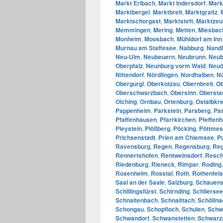
Markt Erlbach
,
Markt Indersdorf
,
Mark
Marktbergel
,
Marktbreit
,
Marktgraitz
,
Marktschorgast
,
Marktsteft
,
Marktzeu
Memmingen
,
Mering
,
Metten
,
Miesbac
Monheim
,
Moosbach
,
Mühldorf am Inn
Murnau am Staffesee
,
Nabburg
,
Nandl
Neu-Ulm
,
Neubeuern
,
Neubrunn
,
Neub
Oberpfalz
,
Neunburg vorm Wald
,
Neuö
Nittendorf
,
Nördlingen
,
Nordhalben
,
N
Obergurgl
,
Oberkotzau
,
Obernbreit
,
Ob
Oberschwarzbach
,
Obersinn
,
Obersta
Olching
,
Ornbau
,
Ortenburg
,
Ostalbkre
Pappenheim
,
Parkstein
,
Parsberg
,
Pa
Pfaffenhausen
,
Pfarrkirchen
,
Pfeffen
Pleystein
,
Plößberg
,
Pöcking
,
Pöttmes
Prichsenstadt
,
Prien am Chiemsee
,
P
Ravensburg
,
Regen
,
Regensburg
,
Reg
Rennertshofen
,
Rentweinsdorf
,
Resch
Riedenburg
,
Rieneck
,
Rimpar
,
Roding
Rosenheim
,
Rosstal
,
Roth
,
Rothenfels
Saal an der Saale
,
Salzburg
,
Schauens
Schillingsfürst
,
Schirnding
,
Schliersee
Schnaitenbach
,
Schnaittach
,
Schöllna
Schongau
,
Schopfloch
,
Schulen
,
Schw
Schwandorf
,
Schwanstetten
,
Schwarz