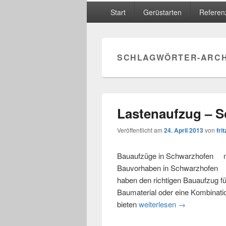
Hauptmenü
Start
Gerüstarten
Referen
SCHLAGWÖRTER-ARCH
Lastenaufzug – 
Veröffentlicht am
24. April 2013
von
frit
Bauaufzüge in Schwarzhofen mie
Bauvorhaben in Schwarzhofen u
haben den richtigen Bauaufzug fü
Baumaterial oder eine Kombinat
bieten
weiterlesen
Lastenaufzug
→