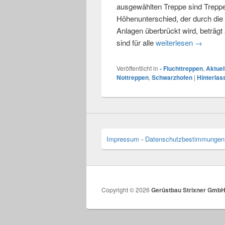
ausgewählten Treppe sind Treppe
Höhenunterschied, der durch die 
Anlagen überbrückt wird, beträgt
sind für alle
weiterlesen
Fluchttr
→
Veröffentlicht in
- Fluchttreppen
,
Aktuel
Nottreppen
,
Schwarzhofen
|
Hinterlas
Impressum
-
Datenschutzbestimmungen
Copyright © 2026
Gerüstbau Strixner Gmb