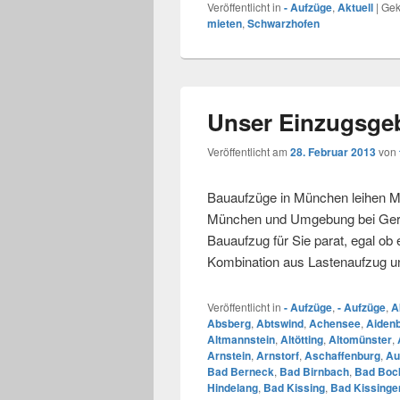
Veröffentlicht in
- Aufzüge
,
Aktuell
|
Gek
mieten
,
Schwarzhofen
Unser Einzugsgeb
Veröffentlicht am
28. Februar 2013
von
Bauaufzüge in München leihen Mi
München und Umgebung bei Gerüs
Bauaufzug für Sie parat, egal ob
Kombination aus Lastenaufzug 
Veröffentlicht in
- Aufzüge
,
- Aufzüge
,
A
Absberg
,
Abtswind
,
Achensee
,
Aiden
Altmannstein
,
Altötting
,
Altomünster
,
Arnstein
,
Arnstorf
,
Aschaffenburg
,
Au
Bad Berneck
,
Bad Birnbach
,
Bad Bock
Hindelang
,
Bad Kissing
,
Bad Kissinge