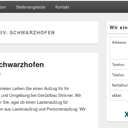
zen
Stellenangebote
Kontakt
Primärer
Wir sin
Seitenleiste
IV:
SCHWARZHOFEN
Widget-
Bereich
Adresse:
Schwarzhofen
Telefon:
z
Telefax:
Notfalln
ten Leihen Sie einen Aufzug für Ihr
nd Umgebung bei Gerüstbau Strixner. Wir
eMail:
r Sie, egal ob einen Lastenaufzug für
ion aus Lastenaufzug und Personenaufzug. Wir
 – Schwarzhofen