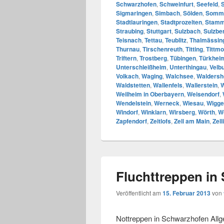
Schwarzhofen
,
Schweinfurt
,
Seefeld
,
Sigmaringen
,
Simbach
,
Sölden
,
Somm
Stadtlauringen
,
Stadtprozelten
,
Stam
Straubing
,
Stuttgart
,
Sulzbach
,
Sulzbe
Teisnach
,
Tettau
,
Teublitz
,
Thalmässin
Thurnau
,
Tirschenreuth
,
Titting
,
Tittmo
Triftern
,
Trostberg
,
Tübingen
,
Türkhei
Unterschleißheim
,
Unterthingau
,
Velb
Volkach
,
Waging
,
Walchsee
,
Waldersh
Waldstetten
,
Wallenfels
,
Wallerstein
,
W
Weilheim in Oberbayern
,
Weisendorf
,
Wendelstein
,
Werneck
,
Wiesau
,
Wigge
Windorf
,
Winklarn
,
Wirsberg
,
Wörth
,
W
Zapfendorf
,
Zeitlofs
,
Zell am Main
,
Zell
Fluchttreppen in
Veröffentlicht am
15. Februar 2013
von
Nottreppen in Schwarzhofen All