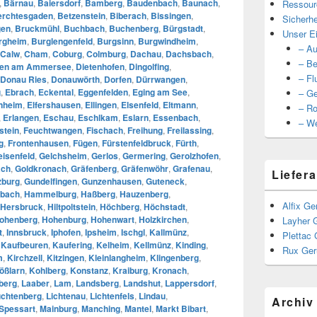
,
Bärnau
,
Baiersdorf
,
Bamberg
,
Baudenbach
,
Baunach
,
Ressour
erchtesgaden
,
Betzenstein
,
Biberach
,
Bissingen
,
Sicherhe
gen
,
Bruckmühl
,
Buchbach
,
Buchenberg
,
Bürgstadt
,
Unser Ei
rgheim
,
Burglengenfeld
,
Burgsinn
,
Burgwindheim
,
– Au
Calw
,
Cham
,
Coburg
,
Colmburg
,
Dachau
,
Dachsbach
,
– Be
ßen am Ammersee
,
Dietenhofen
,
Dingolfing
,
– Fl
Donau Ries
,
Donauwörth
,
Dorfen
,
Dürrwangen
,
g
,
Ebrach
,
Eckental
,
Eggenfelden
,
Eging am See
,
– Ge
nheim
,
Elfershausen
,
Ellingen
,
Elsenfeld
,
Eltmann
,
– Ro
,
Erlangen
,
Eschau
,
Eschlkam
,
Eslarn
,
Essenbach
,
– We
stein
,
Feuchtwangen
,
Fischach
,
Freihung
,
Freilassing
,
g
,
Frontenhausen
,
Fügen
,
Fürstenfeldbruck
,
Fürth
,
eisenfeld
,
Gelchsheim
,
Gerlos
,
Germering
,
Gerolzhofen
,
ach
,
Goldkronach
,
Gräfenberg
,
Gräfenwöhr
,
Grafenau
,
Liefera
zburg
,
Gundelfingen
,
Gunzenhausen
,
Guteneck
,
bach
,
Hammelburg
,
Haßberg
,
Hauzenberg
,
Alfix Ge
Hersbruck
,
Hiltpoltstein
,
Höchberg
,
Höchstadt
,
ohenberg
,
Hohenburg
,
Hohenwart
,
Holzkirchen
,
Layher 
t
,
Innsbruck
,
Iphofen
,
Ipsheim
,
Ischgl
,
Kallmünz
,
Plettac 
,
Kaufbeuren
,
Kaufering
,
Kelheim
,
Kellmünz
,
Kinding
,
Rux Ger
m
,
Kirchzell
,
Kitzingen
,
Kleinlangheim
,
Klingenberg
,
ößlarn
,
Kohlberg
,
Konstanz
,
Kraiburg
,
Kronach
,
berg
,
Laaber
,
Lam
,
Landsberg
,
Landshut
,
Lappersdorf
,
chtenberg
,
Lichtenau
,
Lichtenfels
,
Lindau
,
Archiv
Spessart
,
Mainburg
,
Manching
,
Mantel
,
Markt Bibart
,