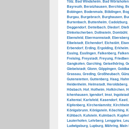
Tölz
,
Bad Windsheim
,
Bad Wörishofen
Bayreuth
,
Beratzhausen
,
Berching
,
B
Bobingen
,
Bodenmais
,
Böblingen
,
Bo
Burgau
,
Burgebrach
,
Burghausen
,
Bu
Burtenbach
,
Buttenheim
,
Cadolzburg
,
Deggendorf
,
Dettelbach
,
Diedorf
,
Die
Dinkelscherben
,
Dollnstein
,
Dombühl
,
Ebensfeld
,
Ebermannstadt
,
Ebersber
Eibelstadt
,
Eichendorf
,
Eichstätt
,
Eise
Erbendorf
,
Erding
,
Ergolding
,
Erkheim
Essing
,
Esslingen
,
Falkenberg
,
Falken
Freising
,
Freystadt
,
Freyung
,
Friedber
Gangkofen
,
Garching
,
Geiselhöring
,
G
Giebelstadt
,
Glonn
,
Göppingen
,
Goldb
Grassau
,
Greding
,
Großheubach
,
Gün
Gutenstetten
,
Guttenberg
,
Haag
,
Hahn
Heidenheim
,
Helmstadt
,
Heroldsberg
,
Hösbach
,
Hof
,
Hofheim
,
Hofkirchen
,
H
Ichenhausen
,
Igendorf
,
Imst
,
Ingolstad
Kaltental
,
Karlsfeld
,
Kasendorf
,
Kastl
Kipfenberg
,
Kirchenlamnitz
,
Kirchhei
Königsbrunn
,
Königstein
,
Kösching
,
K
Kühbach
,
Kufstein
,
Kulmbach
,
Kupfer
Lauterhofen
,
Lehrberg
,
Lenggries
,
Leu
Ludwigsburg
,
Lupburg
,
Mähring
,
Main 