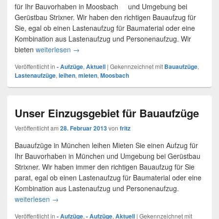
für Ihr Bauvorhaben in Moosbach und Umgebung bei
Gerüstbau Strixner. Wir haben den richtigen Bauaufzug für
Sie, egal ob einen Lastenaufzug für Baumaterial oder eine
Kombination aus Lastenaufzug und Personenaufzug. Wir
bieten
weiterlesen
Lastenaufzug – Moosbach
→
Veröffentlicht in
- Aufzüge
,
Aktuell
|
Gekennzeichnet mit
Bauaufzüge
,
Lastenaufzüge
,
leihen
,
mieten
,
Moosbach
Unser Einzugsgebiet für Bauaufzüge
Veröffentlicht am
28. Februar 2013
von
fritz
Bauaufzüge in München leihen Mieten Sie einen Aufzug für
Ihr Bauvorhaben in München und Umgebung bei Gerüstbau
Strixner. Wir haben immer den richtigen Bauaufzug für Sie
parat, egal ob einen Lastenaufzug für Baumaterial oder eine
Kombination aus Lastenaufzug und Personenaufzug.
weiterlesen
Unser Einzugsgebiet für Bauaufzüge
→
Veröffentlicht in
- Aufzüge
,
- Aufzüge
,
Aktuell
|
Gekennzeichnet mit