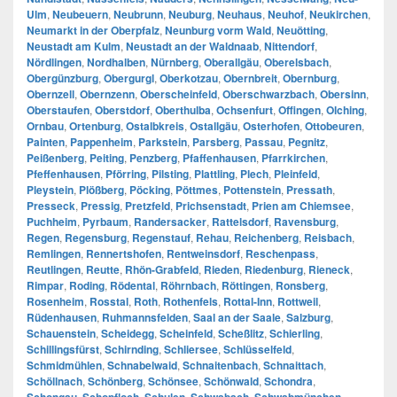
Ulm
,
Neubeuern
,
Neubrunn
,
Neuburg
,
Neuhaus
,
Neuhof
,
Neukirchen
,
Neumarkt in der Oberpfalz
,
Neunburg vorm Wald
,
Neuötting
,
Neustadt am Kulm
,
Neustadt an der Waldnaab
,
Nittendorf
,
Nördlingen
,
Nordhalben
,
Nürnberg
,
Oberallgäu
,
Oberelsbach
,
Obergünzburg
,
Obergurgl
,
Oberkotzau
,
Obernbreit
,
Obernburg
,
Obernzell
,
Obernzenn
,
Oberscheinfeld
,
Oberschwarzbach
,
Obersinn
,
Oberstaufen
,
Oberstdorf
,
Oberthulba
,
Ochsenfurt
,
Offingen
,
Olching
,
Ornbau
,
Ortenburg
,
Ostalbkreis
,
Ostallgäu
,
Osterhofen
,
Ottobeuren
,
Painten
,
Pappenheim
,
Parkstein
,
Parsberg
,
Passau
,
Pegnitz
,
Peißenberg
,
Peiting
,
Penzberg
,
Pfaffenhausen
,
Pfarrkirchen
,
Pfeffenhausen
,
Pförring
,
Pilsting
,
Plattling
,
Plech
,
Pleinfeld
,
Pleystein
,
Plößberg
,
Pöcking
,
Pöttmes
,
Pottenstein
,
Pressath
,
Presseck
,
Pressig
,
Pretzfeld
,
Prichsenstadt
,
Prien am Chiemsee
,
Puchheim
,
Pyrbaum
,
Randersacker
,
Rattelsdorf
,
Ravensburg
,
Regen
,
Regensburg
,
Regenstauf
,
Rehau
,
Reichenberg
,
Reisbach
,
Remlingen
,
Rennertshofen
,
Rentweinsdorf
,
Reschenpass
,
Reutlingen
,
Reutte
,
Rhön-Grabfeld
,
Rieden
,
Riedenburg
,
Rieneck
,
Rimpar
,
Roding
,
Rödental
,
Röhrnbach
,
Röttingen
,
Ronsberg
,
Rosenheim
,
Rosstal
,
Roth
,
Rothenfels
,
Rottal-Inn
,
Rottweil
,
Rüdenhausen
,
Ruhmannsfelden
,
Saal an der Saale
,
Salzburg
,
Schauenstein
,
Scheidegg
,
Scheinfeld
,
Scheßlitz
,
Schierling
,
Schillingsfürst
,
Schirnding
,
Schliersee
,
Schlüsselfeld
,
Schmidmühlen
,
Schnabelwaid
,
Schnaitenbach
,
Schnaittach
,
Schöllnach
,
Schönberg
,
Schönsee
,
Schönwald
,
Schondra
,
,
,
,
,
,