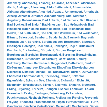
Abenberg
,
Abensberg
,
Absberg
,
Abtswind
,
Achensee
,
Aidenbach
,
Aisch
,
Aislingen
,
Allersberg
,
Altdorf
,
Altenstadt
,
Altmannstein
,
Altötting
,
Altomünster
,
Altusried
,
Alzenau
,
Ammerndorf
,
Amorbach
,
Arberg
,
Arnstein
,
Arnstorf
,
Aschaffenburg
,
Aub
,
Auerbach
,
Augsburg
,
Babenhausen
,
Bad Abbach
,
Bad Berneck
,
Bad Birnbach
,
Bad Bocklet
,
Bad Endorf
,
Bad Griesbach
,
Bad Grönenbach
,
Bad
Hindelang
,
Bad Kissing
,
Bad Kissingen
,
Bad Reichenhall
,
Bad
Rodch
,
Bad Staffelstein
,
Bad Tölz
,
Bad Windsheim
,
Bad Wörishofen
,
Bärnau
,
Baiersdorf
,
Bamberg
,
Baudenbach
,
Baunach
,
Bayreuth
,
Beratzhausen
,
Berching
,
Berchtesgaden
,
Betzenstein
,
Biberach
,
Bissingen
,
Bobingen
,
Bodenmais
,
Böblingen
,
Bogen
,
Bruckmühl
,
Buchbach
,
Buchenberg
,
Bürgstadt
,
Burgau
,
Burgebrach
,
Burghausen
,
Burgheim
,
Burglengenfeld
,
Burgsinn
,
Burgwindheim
,
Burtenbach
,
Buttenheim
,
Cadolzburg
,
Calw
,
Cham
,
Coburg
,
Colmburg
,
Dachau
,
Dachsbach
,
Deggendorf
,
Dettelbach
,
Diedorf
,
Dießen am Ammersee
,
Dietenhofen
,
Dingolfing
,
Dinkelscherben
,
Dollnstein
,
Dombühl
,
Donau Ries
,
Donauwörth
,
Dorfen
,
Dürrwangen
,
Ebensfeld
,
Ebermannstadt
,
Ebersberg
,
Ebrach
,
Eckental
,
Eggenfelden
,
Eging am See
,
Eibelstadt
,
Eichendorf
,
Eichstätt
,
Eisenheim
,
Elfershausen
,
Ellingen
,
Elsenfeld
,
Eltmann
,
Erbendorf
,
Erding
,
Ergolding
,
Erkheim
,
Erlangen
,
Eschau
,
Eschlkam
,
Eslarn
,
Essenbach
,
Essing
,
Esslingen
,
Falkenberg
,
Falkenstein
,
Feuchtwangen
,
Fischach
,
Freihung
,
Freilassing
,
Freising
,
Freystadt
,
Freyung
,
Friedberg
,
Frontenhausen
,
Fügen
,
Fürstenfeldbruck
,
Fürth
,
Gangkofen
,
Garching
,
Geiselhöring
,
Geisenfeld
,
Gelchsheim
,
Gerlos
,