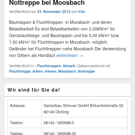
Nottreppe bei Moosbach
Veröffentlicht am
23. November 2012
von
fritz
Bautreppen & Fluchttreppen in Moosbach und deren
Belastbarkeit Es sind Belastbarkeiten von 2,00kN/m² für
Gerüstaufstiege, und Bautreppen und bis 5,00 kN/m² bzw.
7,50 kN/m² für Fluchttreppen in Moosbach möglich.
Geländer bei Fluchttreppen nahe Moosbach Die Verwendung
von Gittern als Handlauf
weiterlesen
Nottreppe bei Moosbach
→
Veröffentlicht in
- Fluchttreppen
,
Aktuell
|
Gekennzeichnet mit
Fluchttreppe
,
leihen
,
mieten
,
Moosbach
,
Nottreppe
Primärer
Wir sind für Sie da!
Seitenleisten
Widget-
Bereich
Adresse:
Gerüstbau Strixner GmbH Birkenhofstraße 52
82140 Olching
Telefon:
08142 / 650598-0
Telefax:
08142 / 650598-33