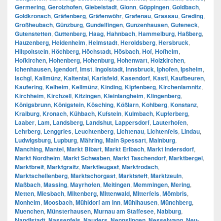
Germering
,
Gerolzhofen
,
Giebelstadt
,
Glonn
,
Göppingen
,
Goldbach
,
Goldkronach
,
Gräfenberg
,
Gräfenwöhr
,
Grafenau
,
Grassau
,
Greding
,
Großheubach
,
Günzburg
,
Gundelfingen
,
Gunzenhausen
,
Guteneck
,
Gutenstetten
,
Guttenberg
,
Haag
,
Hahnbach
,
Hammelburg
,
Haßberg
,
Hauzenberg
,
Heidenheim
,
Helmstadt
,
Heroldsberg
,
Hersbruck
,
Hiltpoltstein
,
Höchberg
,
Höchstadt
,
Hösbach
,
Hof
,
Hofheim
,
Hofkirchen
,
Hohenberg
,
Hohenburg
,
Hohenwart
,
Holzkirchen
,
Ichenhausen
,
Igendorf
,
Imst
,
Ingolstadt
,
Innsbruck
,
Iphofen
,
Ipsheim
,
Ischgl
,
Kallmünz
,
Kaltental
,
Karlsfeld
,
Kasendorf
,
Kastl
,
Kaufbeuren
,
Kaufering
,
Kelheim
,
Kellmünz
,
Kinding
,
Kipfenberg
,
Kirchenlamnitz
,
Kirchheim
,
Kirchzell
,
Kitzingen
,
Kleinlangheim
,
Klingenberg
,
Königsbrunn
,
Königstein
,
Kösching
,
Kößlarn
,
Kohlberg
,
Konstanz
,
Kraiburg
,
Kronach
,
Kühbach
,
Kufstein
,
Kulmbach
,
Kupferberg
,
Laaber
,
Lam
,
Landsberg
,
Landshut
,
Lappersdorf
,
Lauterhofen
,
Lehrberg
,
Lenggries
,
Leuchtenberg
,
Lichtenau
,
Lichtenfels
,
Lindau
,
Ludwigsburg
,
Lupburg
,
Mähring
,
Main Spessart
,
Mainburg
,
Manching
,
Mantel
,
Markt Bibart
,
Markt Erlbach
,
Markt Indersdorf
,
Markt Nordheim
,
Markt Schwaben
,
Markt Taschendorf
,
Marktbergel
,
Marktbreit
,
Marktgraitz
,
Marktleugast
,
Marktrodach
,
Marktschellenberg
,
Marktschorgast
,
Marktsteft
,
Marktzeuln
,
Maßbach
,
Massing
,
Mayrhofen
,
Meitingen
,
Memmingen
,
Mering
,
Metten
,
Miesbach
,
Miltenberg
,
Mittenwald
,
Mitterfels
,
Mömbris
,
Monheim
,
Moosbach
,
Mühldorf am Inn
,
Mühlhausen
,
Münchberg
,
Muenchen
,
Münsterhausen
,
Murnau am Staffesee
,
Nabburg
,
Nandlstadt
,
Nassenfels
,
Nauders
,
Nennslingen
,
Nesselwang
,
Neu-