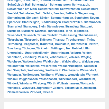
Schongau
Schopfloch
Schulen
Schwabach
Schwabmünchen
Schwäbisch-Hall
,
Schwandorf
,
Schwanstetten
,
Schwarzach
,
Schwarzach am Main
,
Schwarzenfeld
,
Schwarzhofen
,
Schweinfurt
,
Seefeld
,
Seinsheim
,
Selb
,
Selbitz
,
Senden
,
Seßlach
,
Siegenburg
,
Sigmaringen
,
Simbach
,
Sölden
,
Sommerhausen
,
Sonthofen
,
Soyen
,
Sparneck
,
Stadtbergen
,
Stadtlauringen
,
Stadtprozelten
,
Stammbach
,
Stamsried
,
Starnberg
,
Stein
,
Steinwiesen
,
Straubing
,
Stuttgart
,
Sulzbach
,
Sulzberg
,
Sulzthal
,
Tännesberg
,
Tann
,
Tegernsee
,
Teisendorf
,
Teisnach
,
Tettau
,
Teublitz
,
Thalmässing
,
Thannhausen
,
Thiersheim
,
Thierstein
,
Thüngen
,
Thurnau
,
Tirschenreuth
,
Titting
,
Tittmoning
,
Trappstadt
,
Traunreut
,
Traunstein
,
Triefenstein
,
Triftern
,
Trostberg
,
Tübingen
,
Türkheim
,
Tuttlingen
,
Tux
,
Uehlfeld
,
Ulm
,
Unterallgäu
,
Unterschleißheim
,
Unterthingau
,
Velburg
,
Velden
,
Viechtach
,
Vilsbiburg
,
Vilseck
,
Vohenstrauß
,
Volkach
,
Waging
,
Walchsee
,
Waldershofen
,
Waldkirchen
,
Waldkraiburg
,
Waldsassen
,
Waldstetten
,
Wallenfels
,
Wallerstein
,
Wassertrüdingen
,
Weiden in
der Oberpfalz
,
Weidenberg
,
Weilheim in Oberbayern
,
Weisendorf
,
Weismain
,
Weißenburg
,
Weißhorn
,
Weitnau
,
Wendelstein
,
Werneck
,
Wiesau
,
Wiggensbach
,
Wildschönau
,
Wilhermsdorf
,
Willanzheim
,
Windorf
,
Winklarn
,
Wirsberg
,
Wörth
,
Wolfratshausen
,
Wolnzach
,
Wonsees
,
Würzburg
,
Zapfendorf
,
Zeitlofs
,
Zell am Main
,
Zellingen
,
Ziemetshausen
,
Zirndorf
,
Zwiesel