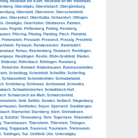
tting
,
Neustadt am Kulm
,
Neustadt an der Waldnaab
,
ürnberg
,
Oberallgäu
,
Oberelsbach
,
Obergünzburg
,
ernburg
,
Obernzell
,
Obernzenn
,
Oberscheinfeld
,
ufen
,
Oberstdorf
,
Oberthulba
,
Ochsenfurt
,
Offingen
,
is
,
Ostallgäu
,
Osterhofen
,
Ottobeuren
,
Painten
,
ssau
,
Pegnitz
,
Peißenberg
,
Peiting
,
Penzberg
,
hausen
,
Pförring
,
Pilsting
,
Plattling
,
Plech
,
Pleinfeld
,
,
Pottenstein
,
Pressath
,
Presseck
,
Pressig
,
Pretzfeld
,
uchheim
,
Pyrbaum
,
Randersacker
,
Rattelsdorf
,
enstauf
,
Rehau
,
Reichenberg
,
Reisbach
,
Remlingen
,
enpass
,
Reutlingen
,
Reutte
,
Rhön-Grabfeld
,
Rieden
,
,
Rödental
,
Röhrnbach
,
Röttingen
,
Ronsberg
,
,
Rottal-Inn
,
Rottweil
,
Rüdenhausen
,
Ruhmannsfelden
,
tein
,
Scheidegg
,
Scheinfeld
,
Scheßlitz
,
Schierling
,
,
Schlüsselfeld
,
Schmidmühlen
,
Schnabelwaid
,
ch
,
Schönberg
,
Schönsee
,
Schönwald
,
Schondra
,
abach
,
Schwabmünchen
,
Schwäbisch-Hall
,
ach
,
Schwarzach am Main
,
Schwarzenfeld
,
Seinsheim
,
Selb
,
Selbitz
,
Senden
,
Seßlach
,
Siegenburg
,
erhausen
,
Sonthofen
,
Soyen
,
Sparneck
,
Stadtbergen
,
mbach
,
Stamsried
,
Starnberg
,
Stein
,
Steinwiesen
,
rg
,
Sulzthal
,
Tännesberg
,
Tann
,
Tegernsee
,
Teisendorf
,
g
,
Thannhausen
,
Thiersheim
,
Thierstein
,
Thüngen
,
ning
,
Trappstadt
,
Traunreut
,
Traunstein
,
Triefenstein
,
m
,
Tuttlingen
,
Tux
,
Uehlfeld
,
Ulm
,
Unterallgäu
,