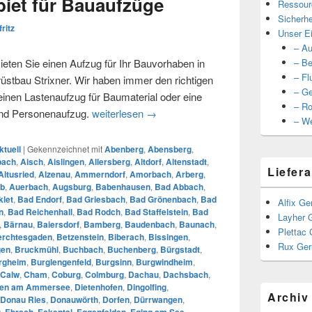
iet für Bauaufzüge
Ressour
Sicherhe
fritz
Unser Ei
– Au
eten Sie einen Aufzug für Ihr Bauvorhaben in
– Be
– Fl
tbau Strixner. Wir haben immer den richtigen
– Ge
 einen Lastenaufzug für Baumaterial oder eine
– Ro
und Personenaufzug.
weiterlesen
Unser Einzugsgebiet für Bauaufzüg
→
– We
ktuell
|
Gekennzeichnet mit
Abenberg
,
Abensberg
,
bach
,
Aisch
,
Aislingen
,
Allersberg
,
Altdorf
,
Altenstadt
,
Liefera
Altusried
,
Alzenau
,
Ammerndorf
,
Amorbach
,
Arberg
,
b
,
Auerbach
,
Augsburg
,
Babenhausen
,
Bad Abbach
,
let
,
Bad Endorf
,
Bad Griesbach
,
Bad Grönenbach
,
Bad
Alfix Ge
n
,
Bad Reichenhall
,
Bad Rodch
,
Bad Staffelstein
,
Bad
Layher 
,
Bärnau
,
Baiersdorf
,
Bamberg
,
Baudenbach
,
Baunach
,
Plettac 
erchtesgaden
,
Betzenstein
,
Biberach
,
Bissingen
,
Rux Ger
gen
,
Bruckmühl
,
Buchbach
,
Buchenberg
,
Bürgstadt
,
rgheim
,
Burglengenfeld
,
Burgsinn
,
Burgwindheim
,
Calw
,
Cham
,
Coburg
,
Colmburg
,
Dachau
,
Dachsbach
,
ßen am Ammersee
,
Dietenhofen
,
Dingolfing
,
Archiv
Donau Ries
,
Donauwörth
,
Dorfen
,
Dürrwangen
,
g
,
Ebrach
,
Eckental
,
Eggenfelden
,
Eging am See
,