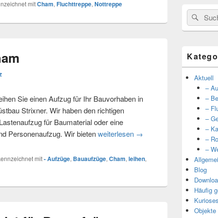
nzeichnet mit
Cham
,
Fluchttreppe
,
Nottreppe
Suche
Such
nach:
ham
Katego
z
Aktuell
– Au
en Sie einen Aufzug für Ihr Bauvorhaben in
– Be
– Fl
au Strixner. Wir haben den richtigen
– Ge
 Lastenaufzug für Baumaterial oder eine
– Ka
nd Personenaufzug. Wir bieten
weiterlesen
Bauaufzug bei Cham
→
– Ro
– We
ennzeichnet mit
- Aufzüge
,
Bauaufzüge
,
Cham
,
leihen
,
Allgeme
Blog
Downloa
Häufig g
Kuriose
Objekte