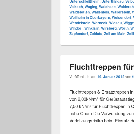
Unterschleißheim
,
Unterthingau
,
Velb
Volkach
,
Waging
,
Walchsee
,
Waldersh
Waldstetten
,
Wallenfels
,
Wallerstein
,
W
Weilheim in Oberbayern
,
Weisendorf
,
Wendelstein
,
Werneck
,
Wiesau
,
Wigge
Windorf
,
Winklarn
,
Wirsberg
,
Wörth
,
W
Zapfendorf
,
Zeitlofs
,
Zell am Main
,
Zell
Fluchttreppen fü
Veröffentlicht am
19. Januar 2012
von
f
Fluchttreppen & Ersatztreppen i
von 2,00kN/m² für Gerüstaufstie
7,50 kN/m² für Fluchttreppen in 
nahe Cham Die Verwendung von Gi
Verletzungsrisiko beim Einsatz 