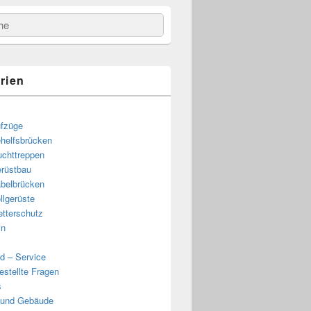
e
rien
fzüge
helfsbrücken
uchttreppen
rüstbau
belbrücken
llgerüste
tterschutz
in
d – Service
estellte Fragen
s
 und Gebäude