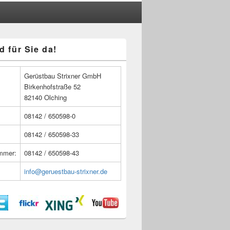
d für Sie da!
n
Gerüstbau Strixner GmbH
Birkenhofstraße 52
82140 Olching
08142 / 650598-0
08142 / 650598-33
ummer:
08142 / 650598-43
info@geruestbau-strixner.de