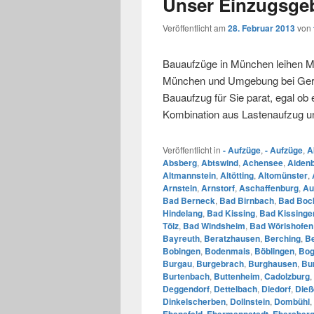
Unser Einzugsgeb
Veröffentlicht am
28. Februar 2013
von
Bauaufzüge in München leihen Mi
München und Umgebung bei Gerüs
Bauaufzug für Sie parat, egal ob
Kombination aus Lastenaufzug 
Veröffentlicht in
- Aufzüge
,
- Aufzüge
,
A
Absberg
,
Abtswind
,
Achensee
,
Aiden
Altmannstein
,
Altötting
,
Altomünster
,
Arnstein
,
Arnstorf
,
Aschaffenburg
,
Au
Bad Berneck
,
Bad Birnbach
,
Bad Bock
Hindelang
,
Bad Kissing
,
Bad Kissinge
Tölz
,
Bad Windsheim
,
Bad Wörishofen
Bayreuth
,
Beratzhausen
,
Berching
,
B
Bobingen
,
Bodenmais
,
Böblingen
,
Bo
Burgau
,
Burgebrach
,
Burghausen
,
Bu
Burtenbach
,
Buttenheim
,
Cadolzburg
,
Deggendorf
,
Dettelbach
,
Diedorf
,
Die
Dinkelscherben
,
Dollnstein
,
Dombühl
,
Ebensfeld
,
Ebermannstadt
,
Ebersber