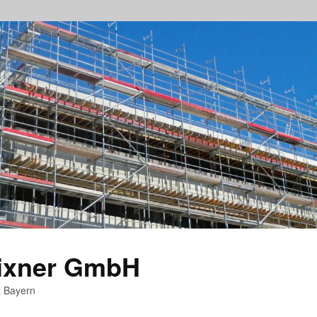
rixner GmbH
z Bayern