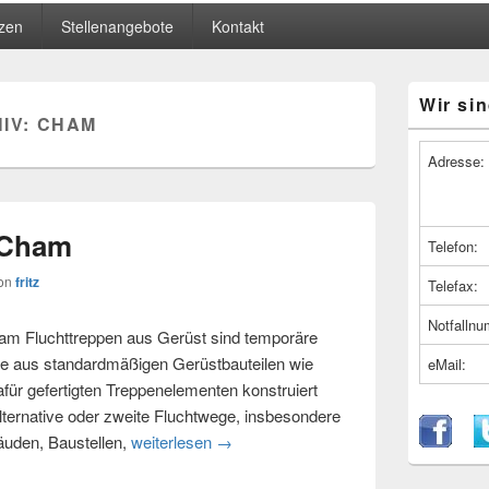
zen
Stellenangebote
Kontakt
Primärer
Wir sin
Seitenleiste
IV:
CHAM
Widget-
Bereich
Adresse:
 Cham
Telefon:
on
fritz
Telefax:
Notfalln
am Fluchttreppen aus Gerüst sind temporäre
ie aus standardmäßigen Gerüstbauteilen wie
eMail:
afür gefertigten Treppenelementen konstruiert
alternative oder zweite Fluchtwege, insbesondere
uden, Baustellen,
weiterlesen
Fluchttreppen in Cham
→