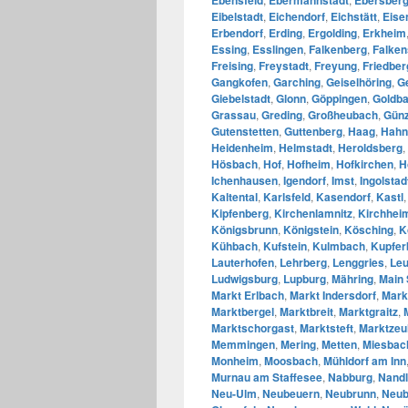
Eibelstadt
,
Eichendorf
,
Eichstätt
,
Eise
Erbendorf
,
Erding
,
Ergolding
,
Erkheim
Essing
,
Esslingen
,
Falkenberg
,
Falken
Freising
,
Freystadt
,
Freyung
,
Friedber
Gangkofen
,
Garching
,
Geiselhöring
,
G
Giebelstadt
,
Glonn
,
Göppingen
,
Goldb
Grassau
,
Greding
,
Großheubach
,
Gün
Gutenstetten
,
Guttenberg
,
Haag
,
Hahn
Heidenheim
,
Helmstadt
,
Heroldsberg
,
Hösbach
,
Hof
,
Hofheim
,
Hofkirchen
,
H
Ichenhausen
,
Igendorf
,
Imst
,
Ingolstad
Kaltental
,
Karlsfeld
,
Kasendorf
,
Kastl
Kipfenberg
,
Kirchenlamnitz
,
Kirchhei
Königsbrunn
,
Königstein
,
Kösching
,
K
Kühbach
,
Kufstein
,
Kulmbach
,
Kupfer
Lauterhofen
,
Lehrberg
,
Lenggries
,
Leu
Ludwigsburg
,
Lupburg
,
Mähring
,
Main 
Markt Erlbach
,
Markt Indersdorf
,
Mark
Marktbergel
,
Marktbreit
,
Marktgraitz
,
Marktschorgast
,
Marktsteft
,
Marktzeu
Memmingen
,
Mering
,
Metten
,
Miesbac
Monheim
,
Moosbach
,
Mühldorf am Inn
Murnau am Staffesee
,
Nabburg
,
Nandl
Neu-Ulm
,
Neubeuern
,
Neubrunn
,
Neub