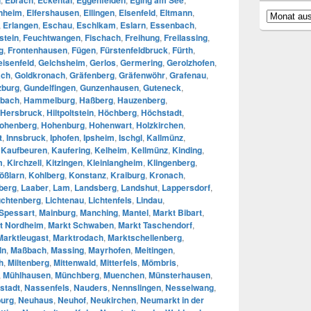
nheim
,
Elfershausen
,
Ellingen
,
Elsenfeld
,
Eltmann
,
Archiv
,
Erlangen
,
Eschau
,
Eschlkam
,
Eslarn
,
Essenbach
,
stein
,
Feuchtwangen
,
Fischach
,
Freihung
,
Freilassing
,
g
,
Frontenhausen
,
Fügen
,
Fürstenfeldbruck
,
Fürth
,
eisenfeld
,
Gelchsheim
,
Gerlos
,
Germering
,
Gerolzhofen
,
ach
,
Goldkronach
,
Gräfenberg
,
Gräfenwöhr
,
Grafenau
,
zburg
,
Gundelfingen
,
Gunzenhausen
,
Guteneck
,
bach
,
Hammelburg
,
Haßberg
,
Hauzenberg
,
Hersbruck
,
Hiltpoltstein
,
Höchberg
,
Höchstadt
,
ohenberg
,
Hohenburg
,
Hohenwart
,
Holzkirchen
,
t
,
Innsbruck
,
Iphofen
,
Ipsheim
,
Ischgl
,
Kallmünz
,
,
Kaufbeuren
,
Kaufering
,
Kelheim
,
Kellmünz
,
Kinding
,
m
,
Kirchzell
,
Kitzingen
,
Kleinlangheim
,
Klingenberg
,
ößlarn
,
Kohlberg
,
Konstanz
,
Kraiburg
,
Kronach
,
berg
,
Laaber
,
Lam
,
Landsberg
,
Landshut
,
Lappersdorf
,
chtenberg
,
Lichtenau
,
Lichtenfels
,
Lindau
,
Spessart
,
Mainburg
,
Manching
,
Mantel
,
Markt Bibart
,
t Nordheim
,
Markt Schwaben
,
Markt Taschendorf
,
Marktleugast
,
Marktrodach
,
Marktschellenberg
,
ln
,
Maßbach
,
Massing
,
Mayrhofen
,
Meitingen
,
h
,
Miltenberg
,
Mittenwald
,
Mitterfels
,
Mömbris
,
,
Mühlhausen
,
Münchberg
,
Muenchen
,
Münsterhausen
,
stadt
,
Nassenfels
,
Nauders
,
Nennslingen
,
Nesselwang
,
urg
,
Neuhaus
,
Neuhof
,
Neukirchen
,
Neumarkt in der