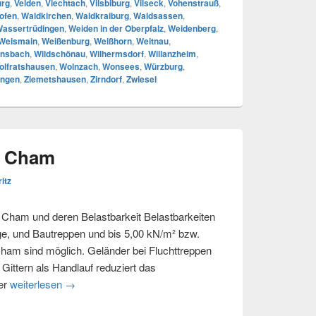
urg
,
Velden
,
Viechtach
,
Vilsbiburg
,
Vilseck
,
Vohenstrauß
,
ofen
,
Waldkirchen
,
Waldkraiburg
,
Waldsassen
,
assertrüdingen
,
Weiden in der Oberpfalz
,
Weidenberg
,
Weismain
,
Weißenburg
,
Weißhorn
,
Weitnau
,
nsbach
,
Wildschönau
,
Wilhermsdorf
,
Willanzheim
,
olfratshausen
,
Wolnzach
,
Wonsees
,
Würzburg
,
ingen
,
Ziemetshausen
,
Zirndorf
,
Zwiesel
r Cham
ritz
n Cham und deren Belastbarkeit Belastbarkeiten
ge, und Bautreppen und bis 5,00 kN/m² bzw.
Cham sind möglich. Geländer bei Fluchttreppen
ttern als Handlauf reduziert das
der
weiterlesen
Fluchttreppen für Cham
→