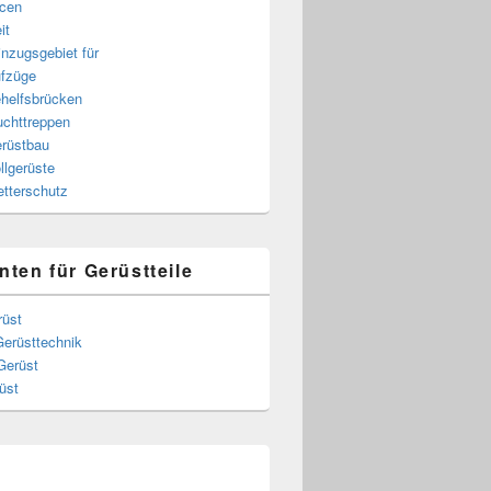
cen
it
nzugsgebiet für
fzüge
helfsbrücken
uchttreppen
rüstbau
llgerüste
e
tterschutz
nten für Gerüstteile
rüst
Gerüsttechnik
Gerüst
üst