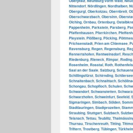
Oberpfalz
,
Neunburg vorm Wald
,
Neuö
Nittendorf
,
Nördlingen
,
Nordhalben
,
N
Obergurgl
,
Oberkotzau
,
Obernbreit
,
Ob
Oberschwarzbach
,
Obersinn
,
Obersta
Olching
,
Ornbau
,
Ortenburg
,
Ostalbkre
Pappenheim
,
Parkstein
,
Parsberg
,
Pa
Pfaffenhausen
,
Pfarrkirchen
,
Pfeffen
Pleystein
,
Plößberg
,
Pöcking
,
Pöttmes
Prichsenstadt
,
Prien am Chiemsee
,
P
Ravensburg
,
Regen
,
Regensburg
,
Reg
Rennertshofen
,
Rentweinsdorf
,
Resch
Riedenburg
,
Rieneck
,
Rimpar
,
Roding
Rosenheim
,
Rosstal
,
Roth
,
Rothenfels
Saal an der Saale
,
Salzburg
,
Schauens
Schillingsfürst
,
Schirnding
,
Schliersee
Schnaitenbach
,
Schnaittach
,
Schöllna
Schongau
,
Schopfloch
,
Schulen
,
Schw
Schwandorf
,
Schwanstetten
,
Schwarz
Schwarzhofen
,
Schweinfurt
,
Seefeld
,
Sigmaringen
,
Simbach
,
Sölden
,
Somm
Stadtlauringen
,
Stadtprozelten
,
Stam
Straubing
,
Stuttgart
,
Sulzbach
,
Sulzbe
Teisnach
,
Tettau
,
Teublitz
,
Thalmässin
Thurnau
,
Tirschenreuth
,
Titting
,
Tittmo
Triftern
,
Trostberg
,
Tübingen
,
Türkhei