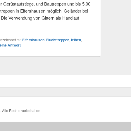
r Gerüstaufstiege, und Bautreppen und bis 5,00
treppen in Elfershausen möglich. Geländer bei
 Die Verwendung von Gittern als Handlauf
Ersatztreppen für Elfershausen
nzeichnet mit
Elfershausen
,
Fluchttreppen
,
leihen
,
 eine Antwort
H
. Alle Rechte vorbehalten.