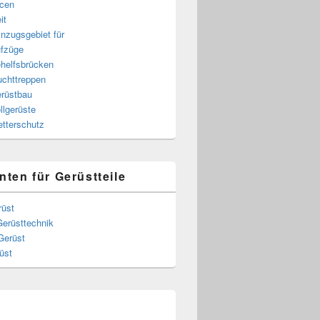
cen
it
nzugsgebiet für
fzüge
helfsbrücken
uchttreppen
rüstbau
llgerüste
tterschutz
nten für Gerüstteile
rüst
Gerüsttechnik
Gerüst
üst