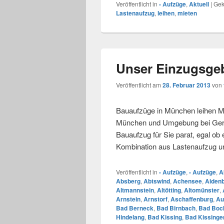
Veröffentlicht in
- Aufzüge
,
Aktuell
|
Gek
Lastenaufzug
,
leihen
,
mieten
Unser Einzugsgeb
Veröffentlicht am
28. Februar 2013
von
Bauaufzüge in München leihen Mi
München und Umgebung bei Gerüs
Bauaufzug für Sie parat, egal ob
Kombination aus Lastenaufzug 
Veröffentlicht in
- Aufzüge
,
- Aufzüge
,
A
Absberg
,
Abtswind
,
Achensee
,
Aiden
Altmannstein
,
Altötting
,
Altomünster
,
Arnstein
,
Arnstorf
,
Aschaffenburg
,
Au
Bad Berneck
,
Bad Birnbach
,
Bad Bock
Hindelang
,
Bad Kissing
,
Bad Kissinge