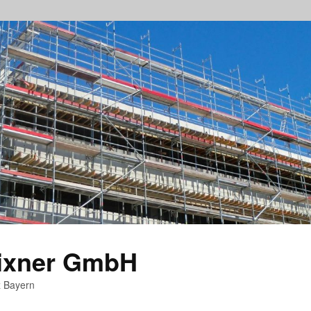
rixner GmbH
z Bayern