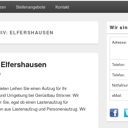
zen
Stellenangebote
Kontakt
Primärer
Wir sin
Seitenleiste
IV:
ELFERSHAUSEN
Widget-
Bereich
Adresse:
 Elfershausen
Telefon:
z
Telefax:
Notfalln
en Leihen Sie einen Aufzug für Ihr
nd Umgebung bei Gerüstbau Strixner. Wir
eMail:
r Sie, egal ob einen Lastenaufzug für
ion aus Lastenaufzug und Personenaufzug. Wir
bei Elfershausen