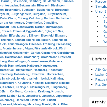
,
Bärnau
,
Baiersdorf
,
Bamberg
,
Baudenbach
,
Baunach
,
Ressour
erchtesgaden
,
Betzenstein
,
Biberach
,
Bissingen
,
Sicherhe
gen
,
Bruckmühl
,
Buchbach
,
Buchenberg
,
Bürgstadt
,
Unser Ei
rgheim
,
Burglengenfeld
,
Burgsinn
,
Burgwindheim
,
– Au
Calw
,
Cham
,
Coburg
,
Colmburg
,
Dachau
,
Dachsbach
,
– Be
ßen am Ammersee
,
Dietenhofen
,
Dingolfing
,
– Fl
Donau Ries
,
Donauwörth
,
Dorfen
,
Dürrwangen
,
g
,
Ebrach
,
Eckental
,
Eggenfelden
,
Eging am See
,
– Ge
nheim
,
Elfershausen
,
Ellingen
,
Elsenfeld
,
Eltmann
,
– Ro
,
Erlangen
,
Eschau
,
Eschlkam
,
Eslarn
,
Essenbach
,
– We
stein
,
Feuchtwangen
,
Fischach
,
Freihung
,
Freilassing
,
g
,
Frontenhausen
,
Fügen
,
Fürstenfeldbruck
,
Fürth
,
eisenfeld
,
Gelchsheim
,
Gerlos
,
Germering
,
Gerolzhofen
,
ach
,
Goldkronach
,
Gräfenberg
,
Gräfenwöhr
,
Grafenau
,
Liefera
zburg
,
Gundelfingen
,
Gunzenhausen
,
Guteneck
,
bach
,
Hammelburg
,
Haßberg
,
Hauzenberg
,
Alfix Ge
Hersbruck
,
Hiltpoltstein
,
Höchberg
,
Höchstadt
,
ohenberg
,
Hohenburg
,
Hohenwart
,
Holzkirchen
,
Layher 
t
,
Innsbruck
,
Iphofen
,
Ipsheim
,
Ischgl
,
Kallmünz
,
Plettac 
,
Kaufbeuren
,
Kaufering
,
Kelheim
,
Kellmünz
,
Kinding
,
Rux Ger
m
,
Kirchzell
,
Kitzingen
,
Kleinlangheim
,
Klingenberg
,
ößlarn
,
Kohlberg
,
Konstanz
,
Kraiburg
,
Kronach
,
berg
,
Laaber
,
Lam
,
Landsberg
,
Landshut
,
Lappersdorf
,
chtenberg
,
Lichtenau
,
Lichtenfels
,
Lindau
,
Archiv
Spessart
,
Mainburg
,
Manching
,
Mantel
,
Markt Bibart
,