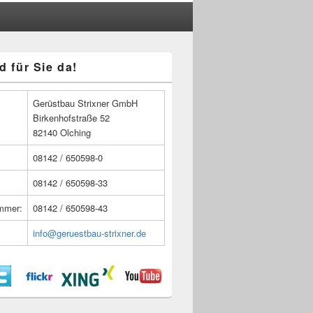
d für Sie da!
n
Gerüstbau Strixner GmbH
Birkenhofstraße 52
82140 Olching
08142 / 650598-0
08142 / 650598-33
ummer:
08142 / 650598-43
info@geruestbau-strixner.de