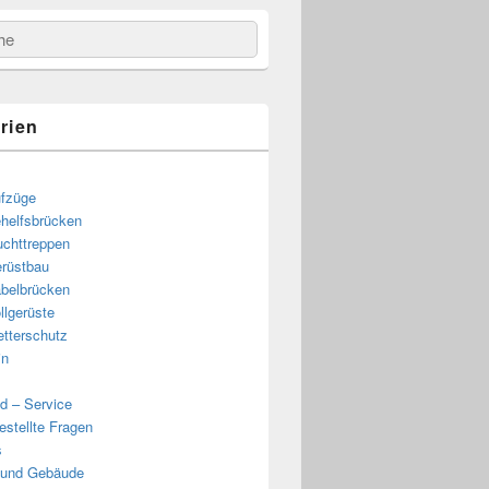
e
rien
fzüge
helfsbrücken
uchttreppen
rüstbau
belbrücken
llgerüste
e
tterschutz
in
d – Service
estellte Fragen
s
 und Gebäude