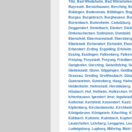
Tölz
,
Bad Windsheim
,
Bad Wörishofen
Bayreuth
,
Beratzhausen
,
Berching
,
B
Bobingen
,
Bodenmais
,
Böblingen
,
Bo
Burgau
,
Burgebrach
,
Burghausen
,
Bu
Burtenbach
,
Buttenheim
,
Cadolzburg
,
Deggendorf
,
Dettelbach
,
Diedorf
,
Die
Dinkelscherben
,
Dollnstein
,
Dombühl
,
Ebensfeld
,
Ebermannstadt
,
Ebersber
Eibelstadt
,
Eichendorf
,
Eichstätt
,
Eise
Erbendorf
,
Erding
,
Ergolding
,
Erkheim
Essing
,
Esslingen
,
Falkenberg
,
Falken
Freising
,
Freystadt
,
Freyung
,
Friedber
Gangkofen
,
Garching
,
Geiselhöring
,
G
Giebelstadt
,
Glonn
,
Göppingen
,
Goldb
Grassau
,
Greding
,
Großheubach
,
Gün
Gutenstetten
,
Guttenberg
,
Haag
,
Hahn
Heidenheim
,
Helmstadt
,
Heroldsberg
,
Hösbach
,
Hof
,
Hofheim
,
Hofkirchen
,
H
Ichenhausen
,
Igendorf
,
Imst
,
Ingolstad
Kaltental
,
Karlsfeld
,
Kasendorf
,
Kastl
Kipfenberg
,
Kirchenlamnitz
,
Kirchhei
Königsbrunn
,
Königstein
,
Kösching
,
K
Kühbach
,
Kufstein
,
Kulmbach
,
Kupfer
Lauterhofen
,
Lehrberg
,
Lenggries
,
Leu
Ludwigsburg
,
Lupburg
,
Mähring
,
Main 