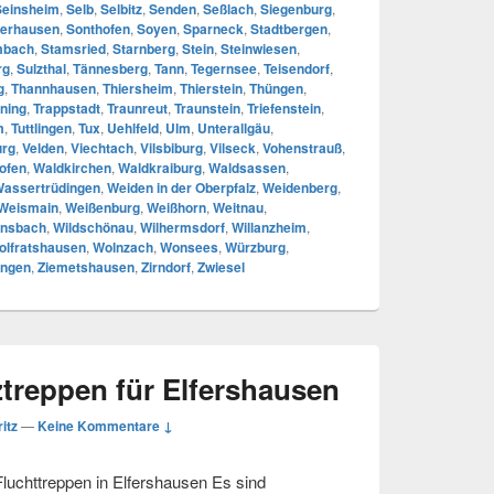
Seinsheim
,
Selb
,
Selbitz
,
Senden
,
Seßlach
,
Siegenburg
,
erhausen
,
Sonthofen
,
Soyen
,
Sparneck
,
Stadtbergen
,
mbach
,
Stamsried
,
Starnberg
,
Stein
,
Steinwiesen
,
rg
,
Sulzthal
,
Tännesberg
,
Tann
,
Tegernsee
,
Teisendorf
,
g
,
Thannhausen
,
Thiersheim
,
Thierstein
,
Thüngen
,
ning
,
Trappstadt
,
Traunreut
,
Traunstein
,
Triefenstein
,
m
,
Tuttlingen
,
Tux
,
Uehlfeld
,
Ulm
,
Unterallgäu
,
urg
,
Velden
,
Viechtach
,
Vilsbiburg
,
Vilseck
,
Vohenstrauß
,
ofen
,
Waldkirchen
,
Waldkraiburg
,
Waldsassen
,
assertrüdingen
,
Weiden in der Oberpfalz
,
Weidenberg
,
Weismain
,
Weißenburg
,
Weißhorn
,
Weitnau
,
nsbach
,
Wildschönau
,
Wilhermsdorf
,
Willanzheim
,
olfratshausen
,
Wolnzach
,
Wonsees
,
Würzburg
,
ingen
,
Ziemetshausen
,
Zirndorf
,
Zwiesel
ztreppen für Elfershausen
ritz
—
Keine Kommentare ↓
luchttreppen in Elfershausen Es sind