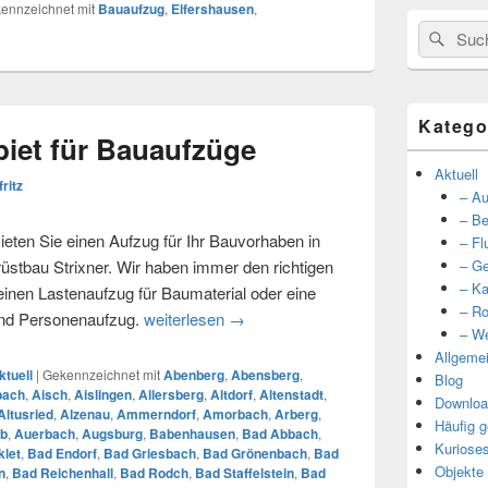
ennzeichnet mit
Bauaufzug
,
Elfershausen
,
Suche
Such
nach:
Katego
iet für Bauaufzüge
Aktuell
fritz
– Au
– Be
eten Sie einen Aufzug für Ihr Bauvorhaben in
– Fl
tbau Strixner. Wir haben immer den richtigen
– Ge
– Ka
 einen Lastenaufzug für Baumaterial oder eine
– Ro
und Personenaufzug.
weiterlesen
Unser Einzugsgebiet für Bauaufzüg
→
– We
Allgeme
ktuell
|
Gekennzeichnet mit
Abenberg
,
Abensberg
,
Blog
bach
,
Aisch
,
Aislingen
,
Allersberg
,
Altdorf
,
Altenstadt
,
Downloa
Altusried
,
Alzenau
,
Ammerndorf
,
Amorbach
,
Arberg
,
Häufig g
b
,
Auerbach
,
Augsburg
,
Babenhausen
,
Bad Abbach
,
Kuriose
let
,
Bad Endorf
,
Bad Griesbach
,
Bad Grönenbach
,
Bad
Objekte
n
,
Bad Reichenhall
,
Bad Rodch
,
Bad Staffelstein
,
Bad