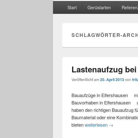
Hauptmenü
Start
Gerüstarten
Referen
SCHLAGWÖRTER-ARCH
Lastenaufzug bei
Veröffentlicht am
20. April 2013
von
frit
Bauaufzüge in Elfershausen miet
Bauvorhaben in Elfershausen u
haben den richtigen Bauaufzug fü
Baumaterial oder eine Kombinat
bieten
weiterlesen
Lastenaufzug 
→