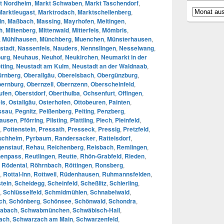
t Nordheim
,
Markt Schwaben
,
Markt Taschendorf
,
Archiv
Marktleugast
,
Marktrodach
,
Marktschellenberg
,
ln
,
Maßbach
,
Massing
,
Mayrhofen
,
Meitingen
,
h
,
Miltenberg
,
Mittenwald
,
Mitterfels
,
Mömbris
,
,
Mühlhausen
,
Münchberg
,
Muenchen
,
Münsterhausen
,
stadt
,
Nassenfels
,
Nauders
,
Nennslingen
,
Nesselwang
,
urg
,
Neuhaus
,
Neuhof
,
Neukirchen
,
Neumarkt in der
tting
,
Neustadt am Kulm
,
Neustadt an der Waldnaab
,
ürnberg
,
Oberallgäu
,
Oberelsbach
,
Obergünzburg
,
ernburg
,
Obernzell
,
Obernzenn
,
Oberscheinfeld
,
ufen
,
Oberstdorf
,
Oberthulba
,
Ochsenfurt
,
Offingen
,
is
,
Ostallgäu
,
Osterhofen
,
Ottobeuren
,
Painten
,
ssau
,
Pegnitz
,
Peißenberg
,
Peiting
,
Penzberg
,
hausen
,
Pförring
,
Pilsting
,
Plattling
,
Plech
,
Pleinfeld
,
,
Pottenstein
,
Pressath
,
Presseck
,
Pressig
,
Pretzfeld
,
uchheim
,
Pyrbaum
,
Randersacker
,
Rattelsdorf
,
enstauf
,
Rehau
,
Reichenberg
,
Reisbach
,
Remlingen
,
enpass
,
Reutlingen
,
Reutte
,
Rhön-Grabfeld
,
Rieden
,
,
Rödental
,
Röhrnbach
,
Röttingen
,
Ronsberg
,
,
Rottal-Inn
,
Rottweil
,
Rüdenhausen
,
Ruhmannsfelden
,
tein
,
Scheidegg
,
Scheinfeld
,
Scheßlitz
,
Schierling
,
,
Schlüsselfeld
,
Schmidmühlen
,
Schnabelwaid
,
ch
,
Schönberg
,
Schönsee
,
Schönwald
,
Schondra
,
abach
,
Schwabmünchen
,
Schwäbisch-Hall
,
ach
,
Schwarzach am Main
,
Schwarzenfeld
,