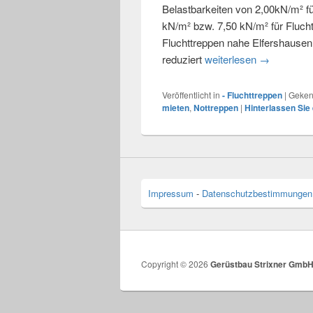
Belastbarkeiten von 2,00kN/m² fü
kN/m² bzw. 7,50 kN/m² für Flucht
Fluchttreppen nahe Elfershausen
reduziert
weiterlesen
Flucht-und 
→
Veröffentlicht in
- Fluchttreppen
|
Geken
mieten
,
Nottreppen
|
Hinterlassen Sie
Impressum
-
Datenschutzbestimmungen
Copyright © 2026
Gerüstbau Strixner Gmb