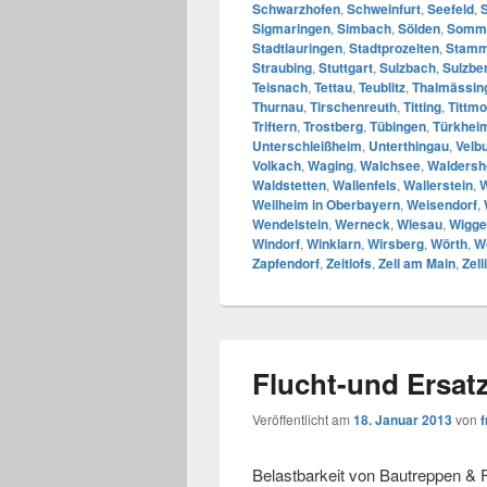
Schwarzhofen
,
Schweinfurt
,
Seefeld
,
Sigmaringen
,
Simbach
,
Sölden
,
Somm
Stadtlauringen
,
Stadtprozelten
,
Stam
Straubing
,
Stuttgart
,
Sulzbach
,
Sulzbe
Teisnach
,
Tettau
,
Teublitz
,
Thalmässin
Thurnau
,
Tirschenreuth
,
Titting
,
Tittmo
Triftern
,
Trostberg
,
Tübingen
,
Türkhei
Unterschleißheim
,
Unterthingau
,
Velb
Volkach
,
Waging
,
Walchsee
,
Waldersh
Waldstetten
,
Wallenfels
,
Wallerstein
,
W
Weilheim in Oberbayern
,
Weisendorf
,
Wendelstein
,
Werneck
,
Wiesau
,
Wigge
Windorf
,
Winklarn
,
Wirsberg
,
Wörth
,
W
Zapfendorf
,
Zeitlofs
,
Zell am Main
,
Zell
Flucht-und Ersat
Veröffentlicht am
18. Januar 2013
von
f
Belastbarkeit von Bautreppen & F