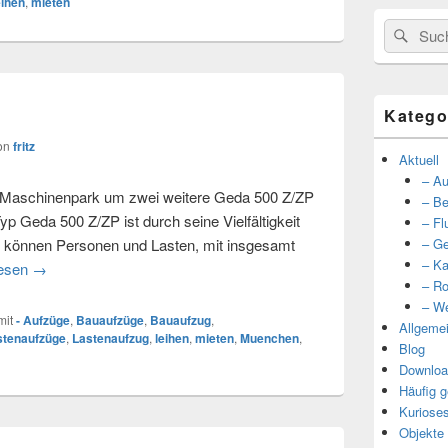
eihen
,
mieten
Suche
Such
nach:
Katego
on
fritz
Aktuell
– Au
Maschinenpark um zwei weitere Geda 500 Z/ZP
– Be
Typ Geda 500 Z/ZP ist durch seine Vielfältigkeit
– Fl
s können Personen und Lasten, mit insgesamt
– Ge
– Ka
lesen
Aufzüge mieten!
→
– Ro
– We
mit
- Aufzüge
,
Bauaufzüge
,
Bauaufzug
,
Allgeme
stenaufzüge
,
Lastenaufzug
,
leihen
,
mieten
,
Muenchen
,
Blog
Downloa
Häufig g
Kuriose
Objekte