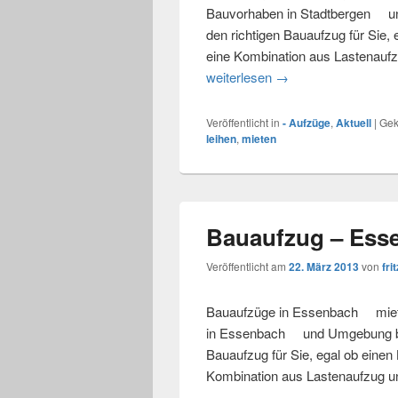
Bauvorhaben in Stadtbergen un
den richtigen Bauaufzug für Sie,
eine Kombination aus Lastenaufz
weiterlesen
Bauaufzug – Stadtbe
→
Veröffentlicht in
- Aufzüge
,
Aktuell
|
Gek
leihen
,
mieten
Bauaufzug – Ess
Veröffentlicht am
22. März 2013
von
frit
Bauaufzüge in Essenbach mieten
in Essenbach und Umgebung bei 
Bauaufzug für Sie, egal ob einen
Kombination aus Lastenaufzug u