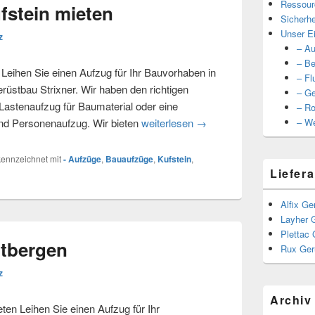
Ressour
fstein mieten
Sicherhe
Unser Ei
z
– Au
– Be
eihen Sie einen Aufzug für Ihr Bauvorhaben in
– Fl
stbau Strixner. Wir haben den richtigen
– Ge
 Lastenaufzug für Baumaterial oder eine
– Ro
nd Personenaufzug. Wir bieten
weiterlesen
Bauaufzüge in Kufstein m
→
– We
ennzeichnet mit
- Aufzüge
,
Bauaufzüge
,
Kufstein
,
Liefera
Alfix Ge
Layher 
Plettac 
dtbergen
Rux Ger
z
Archiv
n Leihen Sie einen Aufzug für Ihr