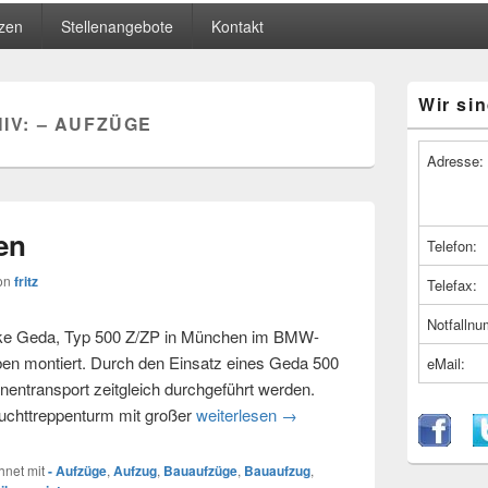
zen
Stellenangebote
Kontakt
Primärer
Wir sin
Seitenleiste
IV:
– AUFZÜGE
Widget-
Bereich
Adresse:
en
Telefon:
on
fritz
Telefax:
Notfalln
rke Geda, Typ 500 Z/ZP in München im BMW-
ben montiert. Durch den Einsatz eines Geda 500
eMail:
entransport zeitgleich durchgeführt werden.
uchttreppenturm mit großer
weiterlesen
Aufzug in München
→
net mit
- Aufzüge
,
Aufzug
,
Bauaufzüge
,
Bauaufzug
,