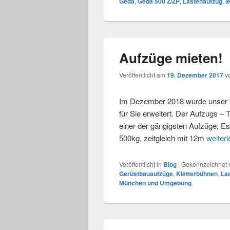
Geda
,
Geda 500 Z/ZP
,
Lastenaufzug
,
l
Aufzüge mieten!
Veröffentlicht am
19. Dezember 2017
v
Im Dezember 2018 wurde unser 
für Sie erweitert. Der Aufzugs – 
einer der gängigsten Aufzüge. E
500kg, zeitgleich mit 12m
weiter
Veröffentlicht in
Blog
|
Gekennzeichnet 
Gerüstbauaufzüge
,
Kletterbühnen
,
La
München und Umgebung