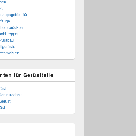
cen
it
nzugsgebiet für
fzüge
helfsbrücken
uchttreppen
rüstbau
llgerüste
ieten
tterschutz
nten für Gerüstteile
rüst
Gerüsttechnik
Gerüst
üst