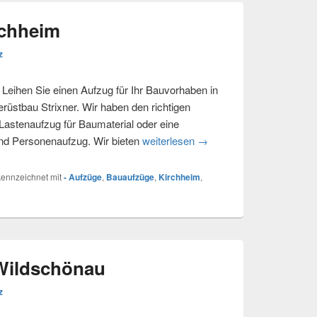
rchheim
z
Leihen Sie einen Aufzug für Ihr Bauvorhaben in
stbau Strixner. Wir haben den richtigen
 Lastenaufzug für Baumaterial oder eine
nd Personenaufzug. Wir bieten
weiterlesen
Bauaufzüge – Kirchheim
→
ennzeichnet mit
- Aufzüge
,
Bauaufzüge
,
Kirchheim
,
 Wildschönau
z