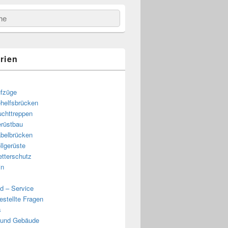
e
rien
fzüge
helfsbrücken
uchttreppen
rüstbau
belbrücken
llgerüste
tterschutz
in
d – Service
estellte Fragen
s
 und Gebäude