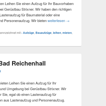
n Leihen Sie einen Aufzug für Ihr Bauvorhaben
 Gerüstbau Strixner. Wir haben den richtigen
 Lastenaufzug für Baumaterial oder eine
nd Personenaufzug. Wir bieten
weiterlesen
Lastenaufzug in Wildsch
→
ennzeichnet mit
- Aufzüge
,
Bauaufzüge
,
leihen
,
mieten
,
Bad Reichenhall
z
eten Leihen Sie einen Aufzug für Ihr
 und Umgebung bei Gerüstbau Strixner. Wir
r Sie, egal ob einen Lastenaufzug für
ion aus Lastenaufzug und Personenaufzug.
 Reichenhall