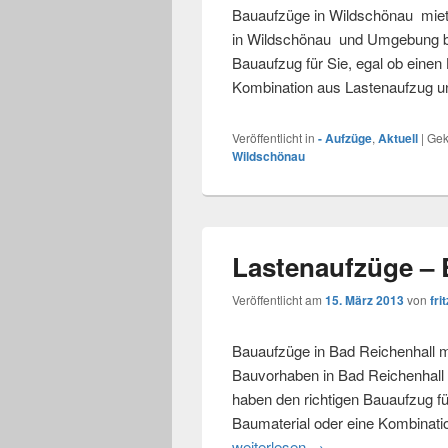
Bauaufzüge in Wildschönau miete
in Wildschönau und Umgebung bei
Bauaufzug für Sie, egal ob einen
Kombination aus Lastenaufzug u
Veröffentlicht in
- Aufzüge
,
Aktuell
|
Gek
Wildschönau
Lastenaufzüge – 
Veröffentlicht am
15. März 2013
von
frit
Bauaufzüge in Bad Reichenhall mi
Bauvorhaben in Bad Reichenhall
haben den richtigen Bauaufzug fü
Baumaterial oder eine Kombinat
weiterlesen
Lastenaufzüge – Bad
→