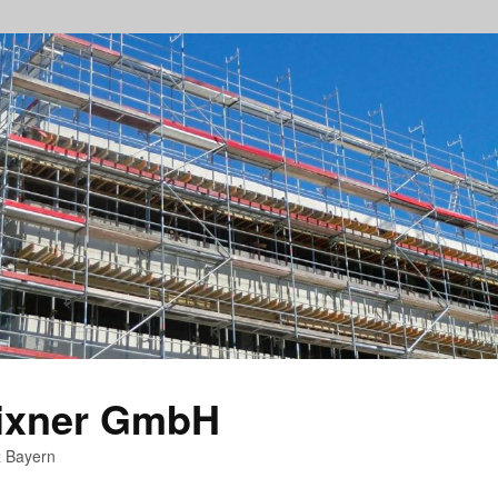
rixner GmbH
z Bayern