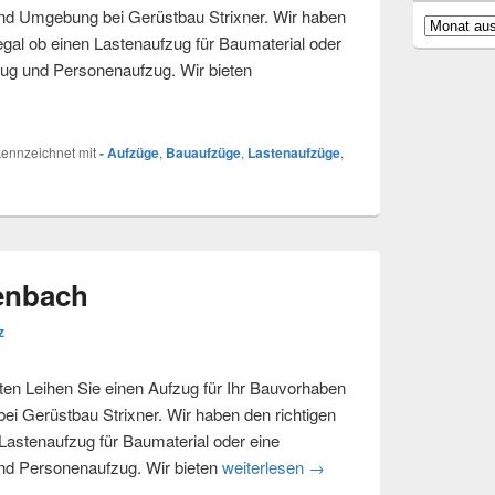
d Umgebung bei Gerüstbau Strixner. Wir haben
Archiv
 egal ob einen Lastenaufzug für Baumaterial oder
ug und Personenaufzug. Wir bieten
rgen
ennzeichnet mit
- Aufzüge
,
Bauaufzüge
,
Lastenaufzüge
,
enbach
z
 Leihen Sie einen Aufzug für Ihr Bauvorhaben
Gerüstbau Strixner. Wir haben den richtigen
 Lastenaufzug für Baumaterial oder eine
nd Personenaufzug. Wir bieten
weiterlesen
Bauaufzug – Essenbach
→