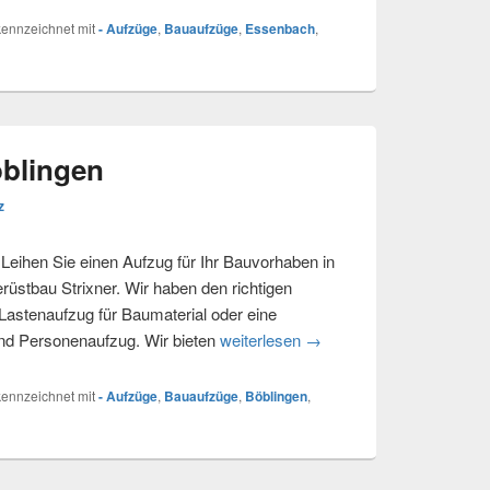
ennzeichnet mit
- Aufzüge
,
Bauaufzüge
,
Essenbach
,
öblingen
z
Leihen Sie einen Aufzug für Ihr Bauvorhaben in
stbau Strixner. Wir haben den richtigen
 Lastenaufzug für Baumaterial oder eine
nd Personenaufzug. Wir bieten
weiterlesen
Bauaufzug bei Böblingen
→
ennzeichnet mit
- Aufzüge
,
Bauaufzüge
,
Böblingen
,