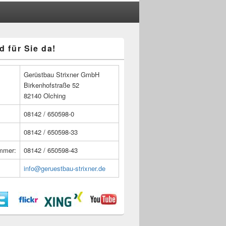
d für Sie da!
n
Gerüstbau Strixner GmbH
Birkenhofstraße 52
82140 Olching
08142 / 650598-0
08142 / 650598-33
ummer:
08142 / 650598-43
info@geruestbau-strixner.de