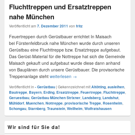
Fluchttreppen und Ersatztreppen
nahe München
Veröffentlicht am
7. Dezember 2011
von
fritz
Feuertreppen durch Gerüstbauer errichtet In Maisach
bei Fürstenfeldbruck nahe München wurde durch unseren
Gerüstbau eine Fluchttreppe bzw. Ersatztreppe aufgebaut.
Das Gerüst-Material für die Nottreppe hat sich die Gemeinde
Maisach gekauft und aufgebaut wurde diese dann anhand
von Bauplänen durch unsere Gerüstbauer. Die provisorische
Treppenanlage steht
weiterlesen
Fluchttreppen und Ersatztrepp
→
Veröffentlicht in
- Gerüstbau
|
Gekennzeichnet mit
Altötting
,
ausleihen
,
Bautreppe
,
Bayern
,
Erding
,
Ersatztreppe
,
Feuertreppe
,
Fluchttreppe
,
Geruestbau
,
Gerüstbau München Strixner
,
Landsberg
,
Landshut
,
Mühldorf
,
Muenchen
,
Nottreppe
,
provisorische Treppe
,
Rosenheim
,
Schongau
,
Starnberg
,
Traunstein
,
Weilheim
,
Wolfratshausen
Primärer
Wir sind für Sie da!
Seitenleisten
Widget-