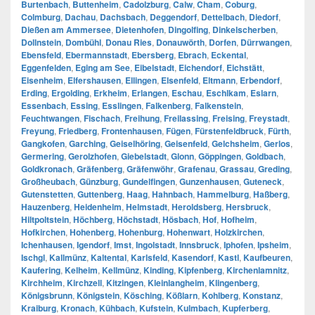
Burtenbach
,
Buttenheim
,
Cadolzburg
,
Calw
,
Cham
,
Coburg
,
Colmburg
,
Dachau
,
Dachsbach
,
Deggendorf
,
Dettelbach
,
Diedorf
,
Dießen am Ammersee
,
Dietenhofen
,
Dingolfing
,
Dinkelscherben
,
Dollnstein
,
Dombühl
,
Donau Ries
,
Donauwörth
,
Dorfen
,
Dürrwangen
,
Ebensfeld
,
Ebermannstadt
,
Ebersberg
,
Ebrach
,
Eckental
,
Eggenfelden
,
Eging am See
,
Eibelstadt
,
Eichendorf
,
Eichstätt
,
Eisenheim
,
Elfershausen
,
Ellingen
,
Elsenfeld
,
Eltmann
,
Erbendorf
,
Erding
,
Ergolding
,
Erkheim
,
Erlangen
,
Eschau
,
Eschlkam
,
Eslarn
,
Essenbach
,
Essing
,
Esslingen
,
Falkenberg
,
Falkenstein
,
Feuchtwangen
,
Fischach
,
Freihung
,
Freilassing
,
Freising
,
Freystadt
,
Freyung
,
Friedberg
,
Frontenhausen
,
Fügen
,
Fürstenfeldbruck
,
Fürth
,
Gangkofen
,
Garching
,
Geiselhöring
,
Geisenfeld
,
Gelchsheim
,
Gerlos
,
Germering
,
Gerolzhofen
,
Giebelstadt
,
Glonn
,
Göppingen
,
Goldbach
,
Goldkronach
,
Gräfenberg
,
Gräfenwöhr
,
Grafenau
,
Grassau
,
Greding
,
Großheubach
,
Günzburg
,
Gundelfingen
,
Gunzenhausen
,
Guteneck
,
Gutenstetten
,
Guttenberg
,
Haag
,
Hahnbach
,
Hammelburg
,
Haßberg
,
Hauzenberg
,
Heidenheim
,
Helmstadt
,
Heroldsberg
,
Hersbruck
,
Hiltpoltstein
,
Höchberg
,
Höchstadt
,
Hösbach
,
Hof
,
Hofheim
,
Hofkirchen
,
Hohenberg
,
Hohenburg
,
Hohenwart
,
Holzkirchen
,
Ichenhausen
,
Igendorf
,
Imst
,
Ingolstadt
,
Innsbruck
,
Iphofen
,
Ipsheim
,
Ischgl
,
Kallmünz
,
Kaltental
,
Karlsfeld
,
Kasendorf
,
Kastl
,
Kaufbeuren
,
Kaufering
,
Kelheim
,
Kellmünz
,
Kinding
,
Kipfenberg
,
Kirchenlamnitz
,
Kirchheim
,
Kirchzell
,
Kitzingen
,
Kleinlangheim
,
Klingenberg
,
Königsbrunn
,
Königstein
,
Kösching
,
Kößlarn
,
Kohlberg
,
Konstanz
,
Kraiburg
,
Kronach
,
Kühbach
,
Kufstein
,
Kulmbach
,
Kupferberg
,