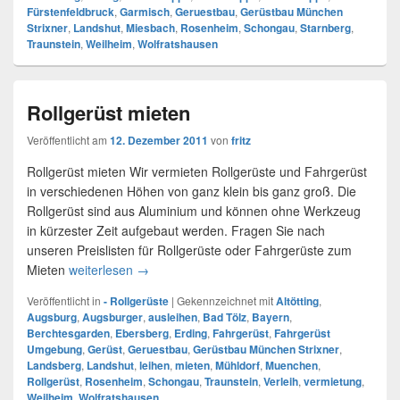
Fürstenfeldbruck
,
Garmisch
,
Geruestbau
,
Gerüstbau München
Strixner
,
Landshut
,
Miesbach
,
Rosenheim
,
Schongau
,
Starnberg
,
Traunstein
,
Weilheim
,
Wolfratshausen
Rollgerüst mieten
Veröffentlicht am
12. Dezember 2011
von
fritz
Rollgerüst mieten Wir vermieten Rollgerüste und Fahrgerüst
in verschiedenen Höhen von ganz klein bis ganz groß. Die
Rollgerüst sind aus Aluminium und können ohne Werkzeug
in kürzester Zeit aufgebaut werden. Fragen Sie nach
unseren Preislisten für Rollgerüste oder Fahrgerüste zum
Mieten
weiterlesen
Rollgerüst mieten
→
Veröffentlicht in
- Rollgerüste
|
Gekennzeichnet mit
Altötting
,
Augsburg
,
Augsburger
,
ausleihen
,
Bad Tölz
,
Bayern
,
Berchtesgarden
,
Ebersberg
,
Erding
,
Fahrgerüst
,
Fahrgerüst
Umgebung
,
Gerüst
,
Geruestbau
,
Gerüstbau München Strixner
,
Landsberg
,
Landshut
,
leihen
,
mieten
,
Mühldorf
,
Muenchen
,
Rollgerüst
,
Rosenheim
,
Schongau
,
Traunstein
,
Verleih
,
vermietung
,
Weilheim
,
Wolfratshausen