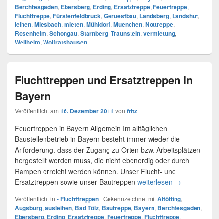
Berchtesgaden
,
Ebersberg
,
Erding
,
Ersatztreppe
,
Feuertreppe
,
Fluchttreppe
,
Fürstenfeldbruck
,
Geruestbau
,
Landsberg
,
Landshut
,
leihen
,
Miesbach
,
mieten
,
Mühldorf
,
Muenchen
,
Nottreppe
,
Rosenheim
,
Schongau
,
Starnberg
,
Traunstein
,
vermietung
,
Weilheim
,
Wolfratshausen
Fluchttreppen und Ersatztreppen in
Bayern
Veröffentlicht am
16. Dezember 2011
von
fritz
Feuertreppen in Bayern Allgemein Im alltäglichen
Baustellenbetrieb in Bayern besteht immer wieder die
Anforderung, dass der Zugang zu Orten bzw. Arbeitsplätzen
hergestellt werden muss, die nicht ebenerdig oder durch
Rampen erreicht werden können. Unser Flucht- und
Ersatztreppen sowie unser Bautreppen
weiterlesen
Fluchttreppen
→
Veröffentlicht in
- Fluchttreppen
|
Gekennzeichnet mit
Altötting
,
Augsburg
,
ausleihen
,
Bad Tölz
,
Bautreppe
,
Bayern
,
Berchtesgaden
,
Ebersberg
,
Erding
,
Ersatztreppe
,
Feuertreppe
,
Fluchttreppe
,