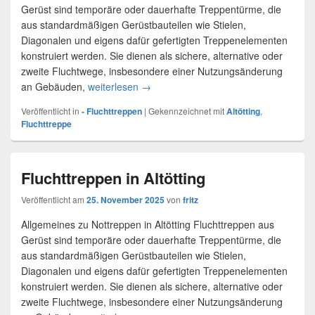
Gerüst sind temporäre oder dauerhafte Treppentürme, die
aus standardmäßigen Gerüstbauteilen wie Stielen,
Diagonalen und eigens dafür gefertigten Treppenelementen
konstruiert werden. Sie dienen als sichere, alternative oder
zweite Fluchtwege, insbesondere einer Nutzungsänderung
an Gebäuden,
weiterlesen
Fluchttreppe mieten in Altötting
→
Veröffentlicht in
- Fluchttreppen
|
Gekennzeichnet mit
Altötting
,
Fluchttreppe
Fluchttreppen in Altötting
Veröffentlicht am
25. November 2025
von
fritz
Allgemeines zu Nottreppen in Altötting Fluchttreppen aus
Gerüst sind temporäre oder dauerhafte Treppentürme, die
aus standardmäßigen Gerüstbauteilen wie Stielen,
Diagonalen und eigens dafür gefertigten Treppenelementen
konstruiert werden. Sie dienen als sichere, alternative oder
zweite Fluchtwege, insbesondere einer Nutzungsänderung