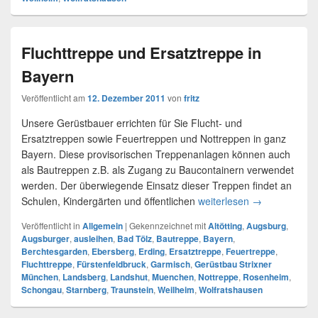
Fluchttreppe und Ersatztreppe in
Bayern
Veröffentlicht am
12. Dezember 2011
von
fritz
Unsere Gerüstbauer errichten für Sie Flucht- und
Ersatztreppen sowie Feuertreppen und Nottreppen in ganz
Bayern. Diese provisorischen Treppenanlagen können auch
als Bautreppen z.B. als Zugang zu Baucontainern verwendet
werden. Der überwiegende Einsatz dieser Treppen findet an
Schulen, Kindergärten und öffentlichen
weiterlesen
Fluchttreppe u
→
Veröffentlicht in
Allgemein
|
Gekennzeichnet mit
Altötting
,
Augsburg
,
Augsburger
,
ausleihen
,
Bad Tölz
,
Bautreppe
,
Bayern
,
Berchtesgarden
,
Ebersberg
,
Erding
,
Ersatztreppe
,
Feuertreppe
,
Fluchttreppe
,
Fürstenfeldbruck
,
Garmisch
,
Gerüstbau Strixner
München
,
Landsberg
,
Landshut
,
Muenchen
,
Nottreppe
,
Rosenheim
,
Schongau
,
Starnberg
,
Traunstein
,
Weilheim
,
Wolfratshausen