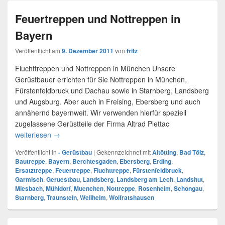
Feuertreppen und Nottreppen in
Bayern
Veröffentlicht am
9. Dezember 2011
von
fritz
Fluchttreppen und Nottreppen in München Unsere
Gerüstbauer errichten für Sie Nottreppen in München,
Fürstenfeldbruck und Dachau sowie in Starnberg, Landsberg
und Augsburg. Aber auch in Freising, Ebersberg und auch
annähernd bayernweit. Wir verwenden hierfür speziell
zugelassene Gerüstteile der Firma Altrad Plettac
weiterlesen
Feuertreppen und Nottreppen in Bayern
→
Veröffentlicht in
- Gerüstbau
|
Gekennzeichnet mit
Altötting
,
Bad Tölz
,
Bautreppe
,
Bayern
,
Berchtesgaden
,
Ebersberg
,
Erding
,
Ersatztreppe
,
Feuertreppe
,
Fluchttreppe
,
Fürstenfeldbruck
,
Garmisch
,
Geruestbau
,
Landsberg
,
Landsberg am Lech
,
Landshut
,
Miesbach
,
Mühldorf
,
Muenchen
,
Nottreppe
,
Rosenheim
,
Schongau
,
Starnberg
,
Traunstein
,
Weilheim
,
Wolfratshausen