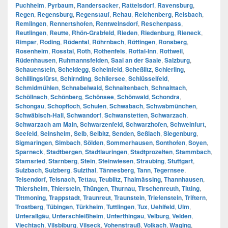
Puchheim
,
Pyrbaum
,
Randersacker
,
Rattelsdorf
,
Ravensburg
,
Regen
,
Regensburg
,
Regenstauf
,
Rehau
,
Reichenberg
,
Reisbach
,
Remlingen
,
Rennertshofen
,
Rentweinsdorf
,
Reschenpass
,
Reutlingen
,
Reutte
,
Rhön-Grabfeld
,
Rieden
,
Riedenburg
,
Rieneck
,
Rimpar
,
Roding
,
Rödental
,
Röhrnbach
,
Röttingen
,
Ronsberg
,
Rosenheim
,
Rosstal
,
Roth
,
Rothenfels
,
Rottal-Inn
,
Rottweil
,
Rüdenhausen
,
Ruhmannsfelden
,
Saal an der Saale
,
Salzburg
,
Schauenstein
,
Scheidegg
,
Scheinfeld
,
Scheßlitz
,
Schierling
,
Schillingsfürst
,
Schirnding
,
Schliersee
,
Schlüsselfeld
,
Schmidmühlen
,
Schnabelwaid
,
Schnaitenbach
,
Schnaittach
,
Schöllnach
,
Schönberg
,
Schönsee
,
Schönwald
,
Schondra
,
Schongau
,
Schopfloch
,
Schulen
,
Schwabach
,
Schwabmünchen
,
Schwäbisch-Hall
,
Schwandorf
,
Schwanstetten
,
Schwarzach
,
Schwarzach am Main
,
Schwarzenfeld
,
Schwarzhofen
,
Schweinfurt
,
Seefeld
,
Seinsheim
,
Selb
,
Selbitz
,
Senden
,
Seßlach
,
Siegenburg
,
Sigmaringen
,
Simbach
,
Sölden
,
Sommerhausen
,
Sonthofen
,
Soyen
,
Sparneck
,
Stadtbergen
,
Stadtlauringen
,
Stadtprozelten
,
Stammbach
,
Stamsried
,
Starnberg
,
Stein
,
Steinwiesen
,
Straubing
,
Stuttgart
,
Sulzbach
,
Sulzberg
,
Sulzthal
,
Tännesberg
,
Tann
,
Tegernsee
,
Teisendorf
,
Teisnach
,
Tettau
,
Teublitz
,
Thalmässing
,
Thannhausen
,
Thiersheim
,
Thierstein
,
Thüngen
,
Thurnau
,
Tirschenreuth
,
Titting
,
Tittmoning
,
Trappstadt
,
Traunreut
,
Traunstein
,
Triefenstein
,
Triftern
,
Trostberg
,
Tübingen
,
Türkheim
,
Tuttlingen
,
Tux
,
Uehlfeld
,
Ulm
,
Unterallgäu
,
Unterschleißheim
,
Unterthingau
,
Velburg
,
Velden
,
Viechtach
,
Vilsbiburg
,
Vilseck
,
Vohenstrauß
,
Volkach
,
Waging
,