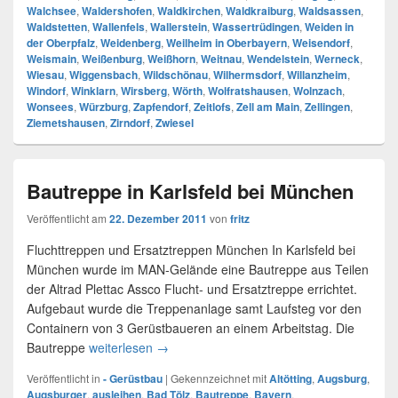
Walchsee
,
Waldershofen
,
Waldkirchen
,
Waldkraiburg
,
Waldsassen
,
Waldstetten
,
Wallenfels
,
Wallerstein
,
Wassertrüdingen
,
Weiden in
der Oberpfalz
,
Weidenberg
,
Weilheim in Oberbayern
,
Weisendorf
,
Weismain
,
Weißenburg
,
Weißhorn
,
Weitnau
,
Wendelstein
,
Werneck
,
Wiesau
,
Wiggensbach
,
Wildschönau
,
Wilhermsdorf
,
Willanzheim
,
Windorf
,
Winklarn
,
Wirsberg
,
Wörth
,
Wolfratshausen
,
Wolnzach
,
Wonsees
,
Würzburg
,
Zapfendorf
,
Zeitlofs
,
Zell am Main
,
Zellingen
,
Ziemetshausen
,
Zirndorf
,
Zwiesel
Bautreppe in Karlsfeld bei München
Veröffentlicht am
22. Dezember 2011
von
fritz
Fluchttreppen und Ersatztreppen München In Karlsfeld bei
München wurde im MAN-Gelände eine Bautreppe aus Teilen
der Altrad Plettac Assco Flucht- und Ersatztreppe errichtet.
Aufgebaut wurde die Treppenanlage samt Laufsteg vor den
Containern von 3 Gerüstbaueren an einem Arbeitstag. Die
Bautreppe
weiterlesen
Bautreppe in Karlsfeld bei München
→
Veröffentlicht in
- Gerüstbau
|
Gekennzeichnet mit
Altötting
,
Augsburg
,
Augsburger
,
ausleihen
,
Bad Tölz
,
Bautreppe
,
Bayern
,