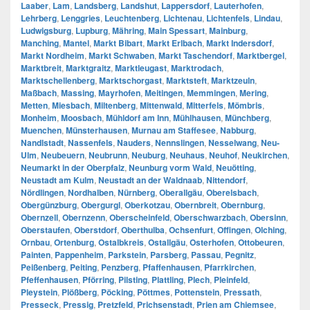
Laaber
,
Lam
,
Landsberg
,
Landshut
,
Lappersdorf
,
Lauterhofen
,
Lehrberg
,
Lenggries
,
Leuchtenberg
,
Lichtenau
,
Lichtenfels
,
Lindau
,
Ludwigsburg
,
Lupburg
,
Mähring
,
Main Spessart
,
Mainburg
,
Manching
,
Mantel
,
Markt Bibart
,
Markt Erlbach
,
Markt Indersdorf
,
Markt Nordheim
,
Markt Schwaben
,
Markt Taschendorf
,
Marktbergel
,
Marktbreit
,
Marktgraitz
,
Marktleugast
,
Marktrodach
,
Marktschellenberg
,
Marktschorgast
,
Marktsteft
,
Marktzeuln
,
Maßbach
,
Massing
,
Mayrhofen
,
Meitingen
,
Memmingen
,
Mering
,
Metten
,
Miesbach
,
Miltenberg
,
Mittenwald
,
Mitterfels
,
Mömbris
,
Monheim
,
Moosbach
,
Mühldorf am Inn
,
Mühlhausen
,
Münchberg
,
Muenchen
,
Münsterhausen
,
Murnau am Staffesee
,
Nabburg
,
Nandlstadt
,
Nassenfels
,
Nauders
,
Nennslingen
,
Nesselwang
,
Neu-
Ulm
,
Neubeuern
,
Neubrunn
,
Neuburg
,
Neuhaus
,
Neuhof
,
Neukirchen
,
Neumarkt in der Oberpfalz
,
Neunburg vorm Wald
,
Neuötting
,
Neustadt am Kulm
,
Neustadt an der Waldnaab
,
Nittendorf
,
Nördlingen
,
Nordhalben
,
Nürnberg
,
Oberallgäu
,
Oberelsbach
,
Obergünzburg
,
Obergurgl
,
Oberkotzau
,
Obernbreit
,
Obernburg
,
Obernzell
,
Obernzenn
,
Oberscheinfeld
,
Oberschwarzbach
,
Obersinn
,
Oberstaufen
,
Oberstdorf
,
Oberthulba
,
Ochsenfurt
,
Offingen
,
Olching
,
Ornbau
,
Ortenburg
,
Ostalbkreis
,
Ostallgäu
,
Osterhofen
,
Ottobeuren
,
Painten
,
Pappenheim
,
Parkstein
,
Parsberg
,
Passau
,
Pegnitz
,
Peißenberg
,
Peiting
,
Penzberg
,
Pfaffenhausen
,
Pfarrkirchen
,
Pfeffenhausen
,
Pförring
,
Pilsting
,
Plattling
,
Plech
,
Pleinfeld
,
Pleystein
,
Plößberg
,
Pöcking
,
Pöttmes
,
Pottenstein
,
Pressath
,
Presseck
,
Pressig
,
Pretzfeld
,
Prichsenstadt
,
Prien am Chiemsee
,