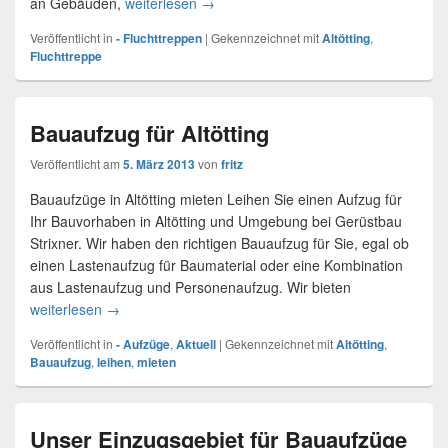
an Gebäuden,
weiterlesen
Fluchttreppen in Altötting
→
Veröffentlicht in
- Fluchttreppen
|
Gekennzeichnet mit
Altötting
,
Fluchttreppe
Bauaufzug für Altötting
Veröffentlicht am
5. März 2013
von
fritz
Bauaufzüge in Altötting mieten Leihen Sie einen Aufzug für
Ihr Bauvorhaben in Altötting und Umgebung bei Gerüstbau
Strixner. Wir haben den richtigen Bauaufzug für Sie, egal ob
einen Lastenaufzug für Baumaterial oder eine Kombination
aus Lastenaufzug und Personenaufzug. Wir bieten
weiterlesen
Bauaufzug für Altötting
→
Veröffentlicht in
- Aufzüge
,
Aktuell
|
Gekennzeichnet mit
Altötting
,
Bauaufzug
,
leihen
,
mieten
Unser Einzugsgebiet für Bauaufzüge