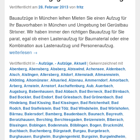
Veröffentlicht am
28. Februar 2013
von
fritz
Bauaufzüge in München leihen Mieten Sie einen Aufzug für
Ihr Bauvorhaben in München und Umgebung bei Gerüstbau
Strixner. Wir haben immer den richtigen Bauaufzug für Sie
parat, egal ob einen Lastenaufzug für Baumaterial oder eine
Kombination aus Lastenaufzug und Personenaufzug.
weiterlesen
Unser Einzugsgebiet für Bauaufzüge
→
Veröffentlicht in
- Aufzüge
,
- Aufzüge
,
Aktuell
|
Gekennzeichnet mit
Abenberg
,
Abensberg
,
Absberg
,
Abtswind
,
Achensee
,
Aidenbach
,
Aisch
,
Aislingen
,
Allersberg
,
Altdorf
,
Altenstadt
,
Altmannstein
,
Altötting
,
Altomünster
,
Altusried
,
Alzenau
,
Ammerndorf
,
Amorbach
,
Arberg
,
Arnstein
,
Arnstorf
,
Aschaffenburg
,
Aub
,
Auerbach
,
Augsburg
,
Babenhausen
,
Bad Abbach
,
Bad Berneck
,
Bad Birnbach
,
Bad Bocklet
,
Bad Endorf
,
Bad Griesbach
,
Bad Grönenbach
,
Bad
Hindelang
,
Bad Kissing
,
Bad Kissingen
,
Bad Reichenhall
,
Bad
Rodch
,
Bad Staffelstein
,
Bad Tölz
,
Bad Windsheim
,
Bad Wörishofen
,
Bärnau
,
Baiersdorf
,
Bamberg
,
Baudenbach
,
Baunach
,
Bayreuth
,
Beratzhausen
,
Berching
,
Berchtesgaden
,
Betzenstein
,
Biberach
,
Bissingen
,
Bobingen
,
Bodenmais
,
Böblingen
,
Bogen
,
Bruckmühl
,
Buchbach
,
Buchenberg
,
Bürgstadt
,
Burgau
,
Burgebrach
,
Burghausen
,
Burgheim
,
Burglengenfeld
,
Burgsinn
,
Burgwindheim
,