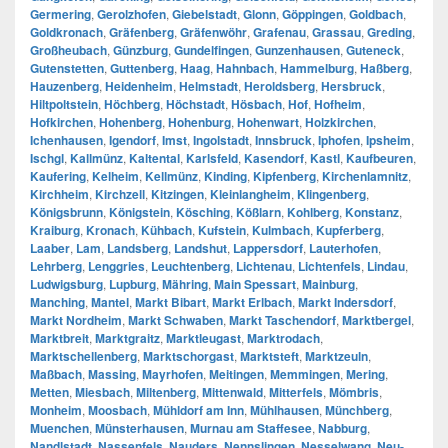
Germering
,
Gerolzhofen
,
Giebelstadt
,
Glonn
,
Göppingen
,
Goldbach
,
Goldkronach
,
Gräfenberg
,
Gräfenwöhr
,
Grafenau
,
Grassau
,
Greding
,
Großheubach
,
Günzburg
,
Gundelfingen
,
Gunzenhausen
,
Guteneck
,
Gutenstetten
,
Guttenberg
,
Haag
,
Hahnbach
,
Hammelburg
,
Haßberg
,
Hauzenberg
,
Heidenheim
,
Helmstadt
,
Heroldsberg
,
Hersbruck
,
Hiltpoltstein
,
Höchberg
,
Höchstadt
,
Hösbach
,
Hof
,
Hofheim
,
Hofkirchen
,
Hohenberg
,
Hohenburg
,
Hohenwart
,
Holzkirchen
,
Ichenhausen
,
Igendorf
,
Imst
,
Ingolstadt
,
Innsbruck
,
Iphofen
,
Ipsheim
,
Ischgl
,
Kallmünz
,
Kaltental
,
Karlsfeld
,
Kasendorf
,
Kastl
,
Kaufbeuren
,
Kaufering
,
Kelheim
,
Kellmünz
,
Kinding
,
Kipfenberg
,
Kirchenlamnitz
,
Kirchheim
,
Kirchzell
,
Kitzingen
,
Kleinlangheim
,
Klingenberg
,
Königsbrunn
,
Königstein
,
Kösching
,
Kößlarn
,
Kohlberg
,
Konstanz
,
Kraiburg
,
Kronach
,
Kühbach
,
Kufstein
,
Kulmbach
,
Kupferberg
,
Laaber
,
Lam
,
Landsberg
,
Landshut
,
Lappersdorf
,
Lauterhofen
,
Lehrberg
,
Lenggries
,
Leuchtenberg
,
Lichtenau
,
Lichtenfels
,
Lindau
,
Ludwigsburg
,
Lupburg
,
Mähring
,
Main Spessart
,
Mainburg
,
Manching
,
Mantel
,
Markt Bibart
,
Markt Erlbach
,
Markt Indersdorf
,
Markt Nordheim
,
Markt Schwaben
,
Markt Taschendorf
,
Marktbergel
,
Marktbreit
,
Marktgraitz
,
Marktleugast
,
Marktrodach
,
Marktschellenberg
,
Marktschorgast
,
Marktsteft
,
Marktzeuln
,
Maßbach
,
Massing
,
Mayrhofen
,
Meitingen
,
Memmingen
,
Mering
,
Metten
,
Miesbach
,
Miltenberg
,
Mittenwald
,
Mitterfels
,
Mömbris
,
Monheim
,
Moosbach
,
Mühldorf am Inn
,
Mühlhausen
,
Münchberg
,
Muenchen
,
Münsterhausen
,
Murnau am Staffesee
,
Nabburg
,
Nandlstadt
,
Nassenfels
,
Nauders
,
Nennslingen
,
Nesselwang
,
Neu-