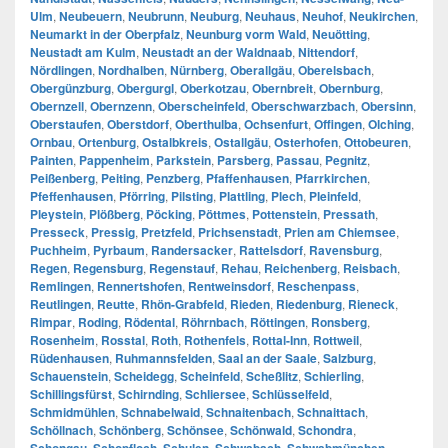
Ulm
,
Neubeuern
,
Neubrunn
,
Neuburg
,
Neuhaus
,
Neuhof
,
Neukirchen
,
Neumarkt in der Oberpfalz
,
Neunburg vorm Wald
,
Neuötting
,
Neustadt am Kulm
,
Neustadt an der Waldnaab
,
Nittendorf
,
Nördlingen
,
Nordhalben
,
Nürnberg
,
Oberallgäu
,
Oberelsbach
,
Obergünzburg
,
Obergurgl
,
Oberkotzau
,
Obernbreit
,
Obernburg
,
Obernzell
,
Obernzenn
,
Oberscheinfeld
,
Oberschwarzbach
,
Obersinn
,
Oberstaufen
,
Oberstdorf
,
Oberthulba
,
Ochsenfurt
,
Offingen
,
Olching
,
Ornbau
,
Ortenburg
,
Ostalbkreis
,
Ostallgäu
,
Osterhofen
,
Ottobeuren
,
Painten
,
Pappenheim
,
Parkstein
,
Parsberg
,
Passau
,
Pegnitz
,
Peißenberg
,
Peiting
,
Penzberg
,
Pfaffenhausen
,
Pfarrkirchen
,
Pfeffenhausen
,
Pförring
,
Pilsting
,
Plattling
,
Plech
,
Pleinfeld
,
Pleystein
,
Plößberg
,
Pöcking
,
Pöttmes
,
Pottenstein
,
Pressath
,
Presseck
,
Pressig
,
Pretzfeld
,
Prichsenstadt
,
Prien am Chiemsee
,
Puchheim
,
Pyrbaum
,
Randersacker
,
Rattelsdorf
,
Ravensburg
,
Regen
,
Regensburg
,
Regenstauf
,
Rehau
,
Reichenberg
,
Reisbach
,
Remlingen
,
Rennertshofen
,
Rentweinsdorf
,
Reschenpass
,
Reutlingen
,
Reutte
,
Rhön-Grabfeld
,
Rieden
,
Riedenburg
,
Rieneck
,
Rimpar
,
Roding
,
Rödental
,
Röhrnbach
,
Röttingen
,
Ronsberg
,
Rosenheim
,
Rosstal
,
Roth
,
Rothenfels
,
Rottal-Inn
,
Rottweil
,
Rüdenhausen
,
Ruhmannsfelden
,
Saal an der Saale
,
Salzburg
,
Schauenstein
,
Scheidegg
,
Scheinfeld
,
Scheßlitz
,
Schierling
,
Schillingsfürst
,
Schirnding
,
Schliersee
,
Schlüsselfeld
,
Schmidmühlen
,
Schnabelwaid
,
Schnaitenbach
,
Schnaittach
,
Schöllnach
,
Schönberg
,
Schönsee
,
Schönwald
,
Schondra
,
,
,
,
,
,