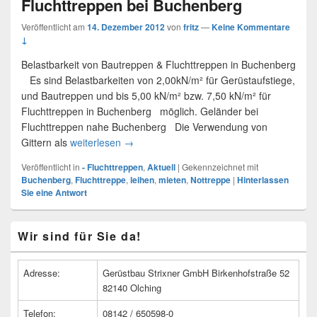
Fluchttreppen bei Buchenberg
Veröffentlicht am
14. Dezember 2012
von
fritz
—
Keine Kommentare
↓
Belastbarkeit von Bautreppen & Fluchttreppen in Buchenberg
Es sind Belastbarkeiten von 2,00kN/m² für Gerüstaufstiege,
und Bautreppen und bis 5,00 kN/m² bzw. 7,50 kN/m² für
Fluchttreppen in Buchenberg möglich. Geländer bei
Fluchttreppen nahe Buchenberg Die Verwendung von
Gittern als
weiterlesen
Fluchttreppen bei Buchenberg
→
Veröffentlicht in
- Fluchttreppen
,
Aktuell
|
Gekennzeichnet mit
Buchenberg
,
Fluchttreppe
,
leihen
,
mieten
,
Nottreppe
|
Hinterlassen
Sie eine Antwort
Primärer
Wir sind für Sie da!
Seitenleisten
Widget-
Bereich
Adresse:
Gerüstbau Strixner GmbH Birkenhofstraße 52
82140 Olching
Telefon:
08142 / 650598-0