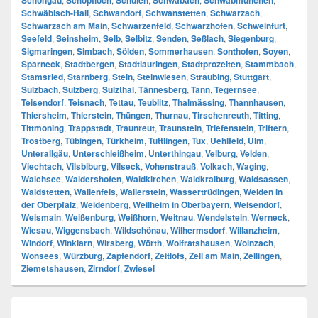
Schongau
Schopfloch
Schulen
Schwabach
Schwabmünchen
Schwäbisch-Hall
,
Schwandorf
,
Schwanstetten
,
Schwarzach
,
Schwarzach am Main
,
Schwarzenfeld
,
Schwarzhofen
,
Schweinfurt
,
Seefeld
,
Seinsheim
,
Selb
,
Selbitz
,
Senden
,
Seßlach
,
Siegenburg
,
Sigmaringen
,
Simbach
,
Sölden
,
Sommerhausen
,
Sonthofen
,
Soyen
,
Sparneck
,
Stadtbergen
,
Stadtlauringen
,
Stadtprozelten
,
Stammbach
,
Stamsried
,
Starnberg
,
Stein
,
Steinwiesen
,
Straubing
,
Stuttgart
,
Sulzbach
,
Sulzberg
,
Sulzthal
,
Tännesberg
,
Tann
,
Tegernsee
,
Teisendorf
,
Teisnach
,
Tettau
,
Teublitz
,
Thalmässing
,
Thannhausen
,
Thiersheim
,
Thierstein
,
Thüngen
,
Thurnau
,
Tirschenreuth
,
Titting
,
Tittmoning
,
Trappstadt
,
Traunreut
,
Traunstein
,
Triefenstein
,
Triftern
,
Trostberg
,
Tübingen
,
Türkheim
,
Tuttlingen
,
Tux
,
Uehlfeld
,
Ulm
,
Unterallgäu
,
Unterschleißheim
,
Unterthingau
,
Velburg
,
Velden
,
Viechtach
,
Vilsbiburg
,
Vilseck
,
Vohenstrauß
,
Volkach
,
Waging
,
Walchsee
,
Waldershofen
,
Waldkirchen
,
Waldkraiburg
,
Waldsassen
,
Waldstetten
,
Wallenfels
,
Wallerstein
,
Wassertrüdingen
,
Weiden in
der Oberpfalz
,
Weidenberg
,
Weilheim in Oberbayern
,
Weisendorf
,
Weismain
,
Weißenburg
,
Weißhorn
,
Weitnau
,
Wendelstein
,
Werneck
,
Wiesau
,
Wiggensbach
,
Wildschönau
,
Wilhermsdorf
,
Willanzheim
,
Windorf
,
Winklarn
,
Wirsberg
,
Wörth
,
Wolfratshausen
,
Wolnzach
,
Wonsees
,
Würzburg
,
Zapfendorf
,
Zeitlofs
,
Zell am Main
,
Zellingen
,
Ziemetshausen
,
Zirndorf
,
Zwiesel