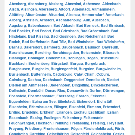
Abenberg
,
Abensberg
,
Absberg
,
Abtswind
,
Achensee
,
Aidenbach
,
Aisch
,
Aislingen
,
Allersberg
,
Altdorf
,
Altenstadt
,
Altmannstein
,
Altötting
,
Altomünster
,
Altusried
,
Alzenau
,
Ammerndorf
,
Amorbach
,
Arberg
,
Arnstein
,
Arnstorf
,
Aschaffenburg
,
Aub
,
Auerbach
,
Augsburg
,
Babenhausen
,
Bad Abbach
,
Bad Berneck
,
Bad Birnbach
,
Bad Bocklet
,
Bad Endorf
,
Bad Griesbach
,
Bad Grönenbach
,
Bad
Hindelang
,
Bad Kissing
,
Bad Kissingen
,
Bad Reichenhall
,
Bad
Rodch
,
Bad Staffelstein
,
Bad Tölz
,
Bad Windsheim
,
Bad Wörishofen
,
Bärnau
,
Baiersdorf
,
Bamberg
,
Baudenbach
,
Baunach
,
Bayreuth
,
Beratzhausen
,
Berching
,
Berchtesgaden
,
Betzenstein
,
Biberach
,
Bissingen
,
Bobingen
,
Bodenmais
,
Böblingen
,
Bogen
,
Bruckmühl
,
Buchbach
,
Buchenberg
,
Bürgstadt
,
Burgau
,
Burgebrach
,
Burghausen
,
Burgheim
,
Burglengenfeld
,
Burgsinn
,
Burgwindheim
,
Burtenbach
,
Buttenheim
,
Cadolzburg
,
Calw
,
Cham
,
Coburg
,
Colmburg
,
Dachau
,
Dachsbach
,
Deggendorf
,
Dettelbach
,
Diedorf
,
Dießen am Ammersee
,
Dietenhofen
,
Dingolfing
,
Dinkelscherben
,
Dollnstein
,
Dombühl
,
Donau Ries
,
Donauwörth
,
Dorfen
,
Dürrwangen
,
Ebensfeld
,
Ebermannstadt
,
Ebersberg
,
Ebrach
,
Eckental
,
Eggenfelden
,
Eging am See
,
Eibelstadt
,
Eichendorf
,
Eichstätt
,
Eisenheim
,
Elfershausen
,
Ellingen
,
Elsenfeld
,
Eltmann
,
Erbendorf
,
Erding
,
Ergolding
,
Erkheim
,
Erlangen
,
Eschau
,
Eschlkam
,
Eslarn
,
Essenbach
,
Essing
,
Esslingen
,
Falkenberg
,
Falkenstein
,
Feuchtwangen
,
Fischach
,
Freihung
,
Freilassing
,
Freising
,
Freystadt
,
Freyung
,
Friedberg
,
Frontenhausen
,
Fügen
,
Fürstenfeldbruck
,
Fürth
,
Gangkofen
,
Garching
,
Geiselhöring
,
Geisenfeld
,
Gelchsheim
,
Gerlos
,