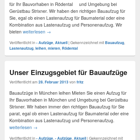
für Ihr Bauvorhaben in Rödental und Umgebung bei
Gerüstbau Strixner. Wir haben den richtigen Bauaufzug für
Sie, egal ob einen Lastenaufzug für Baumaterial oder eine
Kombination aus Lastenaufzug und Personenaufzug. Wir
bieten
weiterlesen
Lastenaufzug – Rödental
→
Veröffentlicht in
- Aufzüge
,
Aktuell
|
Gekennzeichnet mit
Bauaufzug
,
Lastenaufzug
,
leihen
,
mieten
,
Rödental
Unser Einzugsgebiet für Bauaufzüge
Veröffentlicht am
28. Februar 2013
von
fritz
Bauaufzüge in München leihen Mieten Sie einen Aufzug für
Ihr Bauvorhaben in München und Umgebung bei Gerüstbau
Strixner. Wir haben immer den richtigen Bauaufzug für Sie
parat, egal ob einen Lastenaufzug für Baumaterial oder eine
Kombination aus Lastenaufzug und Personenaufzug.
weiterlesen
Unser Einzugsgebiet für Bauaufzüge
→
Veröffentlicht in
- Aufzüge
,
- Aufzüge
,
Aktuell
|
Gekennzeichnet mit