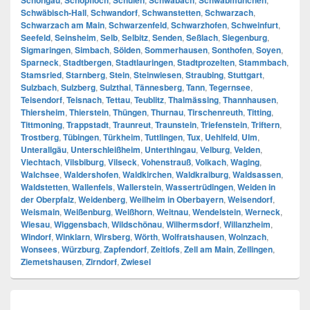
Schongau
Schopfloch
Schulen
Schwabach
Schwabmünchen
Schwäbisch-Hall
,
Schwandorf
,
Schwanstetten
,
Schwarzach
,
Schwarzach am Main
,
Schwarzenfeld
,
Schwarzhofen
,
Schweinfurt
,
Seefeld
,
Seinsheim
,
Selb
,
Selbitz
,
Senden
,
Seßlach
,
Siegenburg
,
Sigmaringen
,
Simbach
,
Sölden
,
Sommerhausen
,
Sonthofen
,
Soyen
,
Sparneck
,
Stadtbergen
,
Stadtlauringen
,
Stadtprozelten
,
Stammbach
,
Stamsried
,
Starnberg
,
Stein
,
Steinwiesen
,
Straubing
,
Stuttgart
,
Sulzbach
,
Sulzberg
,
Sulzthal
,
Tännesberg
,
Tann
,
Tegernsee
,
Teisendorf
,
Teisnach
,
Tettau
,
Teublitz
,
Thalmässing
,
Thannhausen
,
Thiersheim
,
Thierstein
,
Thüngen
,
Thurnau
,
Tirschenreuth
,
Titting
,
Tittmoning
,
Trappstadt
,
Traunreut
,
Traunstein
,
Triefenstein
,
Triftern
,
Trostberg
,
Tübingen
,
Türkheim
,
Tuttlingen
,
Tux
,
Uehlfeld
,
Ulm
,
Unterallgäu
,
Unterschleißheim
,
Unterthingau
,
Velburg
,
Velden
,
Viechtach
,
Vilsbiburg
,
Vilseck
,
Vohenstrauß
,
Volkach
,
Waging
,
Walchsee
,
Waldershofen
,
Waldkirchen
,
Waldkraiburg
,
Waldsassen
,
Waldstetten
,
Wallenfels
,
Wallerstein
,
Wassertrüdingen
,
Weiden in
der Oberpfalz
,
Weidenberg
,
Weilheim in Oberbayern
,
Weisendorf
,
Weismain
,
Weißenburg
,
Weißhorn
,
Weitnau
,
Wendelstein
,
Werneck
,
Wiesau
,
Wiggensbach
,
Wildschönau
,
Wilhermsdorf
,
Willanzheim
,
Windorf
,
Winklarn
,
Wirsberg
,
Wörth
,
Wolfratshausen
,
Wolnzach
,
Wonsees
,
Würzburg
,
Zapfendorf
,
Zeitlofs
,
Zell am Main
,
Zellingen
,
Ziemetshausen
,
Zirndorf
,
Zwiesel