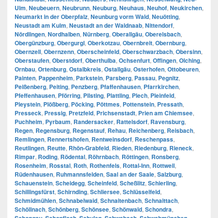
Ulm
,
Neubeuern
,
Neubrunn
,
Neuburg
,
Neuhaus
,
Neuhof
,
Neukirchen
,
Neumarkt in der Oberpfalz
,
Neunburg vorm Wald
,
Neuötting
,
Neustadt am Kulm
,
Neustadt an der Waldnaab
,
Nittendorf
,
Nördlingen
,
Nordhalben
,
Nürnberg
,
Oberallgäu
,
Oberelsbach
,
Obergünzburg
,
Obergurgl
,
Oberkotzau
,
Obernbreit
,
Obernburg
,
Obernzell
,
Obernzenn
,
Oberscheinfeld
,
Oberschwarzbach
,
Obersinn
,
Oberstaufen
,
Oberstdorf
,
Oberthulba
,
Ochsenfurt
,
Offingen
,
Olching
,
Ornbau
,
Ortenburg
,
Ostalbkreis
,
Ostallgäu
,
Osterhofen
,
Ottobeuren
,
Painten
,
Pappenheim
,
Parkstein
,
Parsberg
,
Passau
,
Pegnitz
,
Peißenberg
,
Peiting
,
Penzberg
,
Pfaffenhausen
,
Pfarrkirchen
,
Pfeffenhausen
,
Pförring
,
Pilsting
,
Plattling
,
Plech
,
Pleinfeld
,
Pleystein
,
Plößberg
,
Pöcking
,
Pöttmes
,
Pottenstein
,
Pressath
,
Presseck
,
Pressig
,
Pretzfeld
,
Prichsenstadt
,
Prien am Chiemsee
,
Puchheim
,
Pyrbaum
,
Randersacker
,
Rattelsdorf
,
Ravensburg
,
Regen
,
Regensburg
,
Regenstauf
,
Rehau
,
Reichenberg
,
Reisbach
,
Remlingen
,
Rennertshofen
,
Rentweinsdorf
,
Reschenpass
,
Reutlingen
,
Reutte
,
Rhön-Grabfeld
,
Rieden
,
Riedenburg
,
Rieneck
,
Rimpar
,
Roding
,
Rödental
,
Röhrnbach
,
Röttingen
,
Ronsberg
,
Rosenheim
,
Rosstal
,
Roth
,
Rothenfels
,
Rottal-Inn
,
Rottweil
,
Rüdenhausen
,
Ruhmannsfelden
,
Saal an der Saale
,
Salzburg
,
Schauenstein
,
Scheidegg
,
Scheinfeld
,
Scheßlitz
,
Schierling
,
Schillingsfürst
,
Schirnding
,
Schliersee
,
Schlüsselfeld
,
Schmidmühlen
,
Schnabelwaid
,
Schnaitenbach
,
Schnaittach
,
Schöllnach
,
Schönberg
,
Schönsee
,
Schönwald
,
Schondra
,
,
,
,
,
,