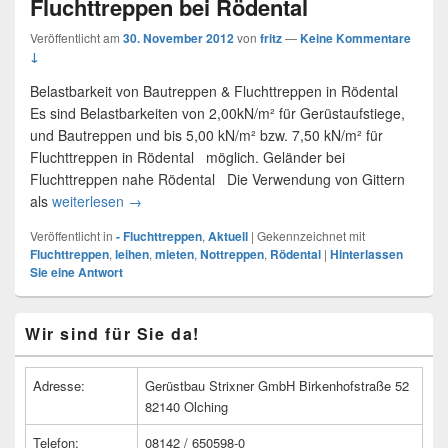
Fluchttreppen bei Rödental
Veröffentlicht am
30. November 2012
von
fritz
—
Keine Kommentare
↓
Belastbarkeit von Bautreppen & Fluchttreppen in Rödental
Es sind Belastbarkeiten von 2,00kN/m² für Gerüstaufstiege,
und Bautreppen und bis 5,00 kN/m² bzw. 7,50 kN/m² für
Fluchttreppen in Rödental möglich. Geländer bei
Fluchttreppen nahe Rödental Die Verwendung von Gittern
als
weiterlesen
Fluchttreppen bei Rödental
→
Veröffentlicht in
- Fluchttreppen
,
Aktuell
|
Gekennzeichnet mit
Fluchttreppen
,
leihen
,
mieten
,
Nottreppen
,
Rödental
|
Hinterlassen
Sie eine Antwort
Primärer
Wir sind für Sie da!
Seitenleisten
Widget-
Bereich
Adresse:
Gerüstbau Strixner GmbH Birkenhofstraße 52
82140 Olching
Telefon:
08142 / 650598-0