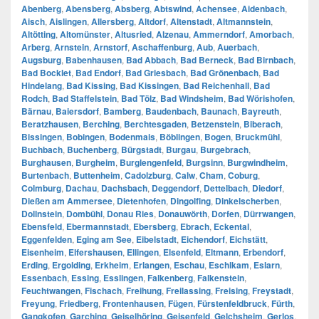
Abenberg
,
Abensberg
,
Absberg
,
Abtswind
,
Achensee
,
Aidenbach
,
Aisch
,
Aislingen
,
Allersberg
,
Altdorf
,
Altenstadt
,
Altmannstein
,
Altötting
,
Altomünster
,
Altusried
,
Alzenau
,
Ammerndorf
,
Amorbach
,
Arberg
,
Arnstein
,
Arnstorf
,
Aschaffenburg
,
Aub
,
Auerbach
,
Augsburg
,
Babenhausen
,
Bad Abbach
,
Bad Berneck
,
Bad Birnbach
,
Bad Bocklet
,
Bad Endorf
,
Bad Griesbach
,
Bad Grönenbach
,
Bad
Hindelang
,
Bad Kissing
,
Bad Kissingen
,
Bad Reichenhall
,
Bad
Rodch
,
Bad Staffelstein
,
Bad Tölz
,
Bad Windsheim
,
Bad Wörishofen
,
Bärnau
,
Baiersdorf
,
Bamberg
,
Baudenbach
,
Baunach
,
Bayreuth
,
Beratzhausen
,
Berching
,
Berchtesgaden
,
Betzenstein
,
Biberach
,
Bissingen
,
Bobingen
,
Bodenmais
,
Böblingen
,
Bogen
,
Bruckmühl
,
Buchbach
,
Buchenberg
,
Bürgstadt
,
Burgau
,
Burgebrach
,
Burghausen
,
Burgheim
,
Burglengenfeld
,
Burgsinn
,
Burgwindheim
,
Burtenbach
,
Buttenheim
,
Cadolzburg
,
Calw
,
Cham
,
Coburg
,
Colmburg
,
Dachau
,
Dachsbach
,
Deggendorf
,
Dettelbach
,
Diedorf
,
Dießen am Ammersee
,
Dietenhofen
,
Dingolfing
,
Dinkelscherben
,
Dollnstein
,
Dombühl
,
Donau Ries
,
Donauwörth
,
Dorfen
,
Dürrwangen
,
Ebensfeld
,
Ebermannstadt
,
Ebersberg
,
Ebrach
,
Eckental
,
Eggenfelden
,
Eging am See
,
Eibelstadt
,
Eichendorf
,
Eichstätt
,
Eisenheim
,
Elfershausen
,
Ellingen
,
Elsenfeld
,
Eltmann
,
Erbendorf
,
Erding
,
Ergolding
,
Erkheim
,
Erlangen
,
Eschau
,
Eschlkam
,
Eslarn
,
Essenbach
,
Essing
,
Esslingen
,
Falkenberg
,
Falkenstein
,
Feuchtwangen
,
Fischach
,
Freihung
,
Freilassing
,
Freising
,
Freystadt
,
Freyung
,
Friedberg
,
Frontenhausen
,
Fügen
,
Fürstenfeldbruck
,
Fürth
,
Gangkofen
,
Garching
,
Geiselhöring
,
Geisenfeld
,
Gelchsheim
,
Gerlos
,