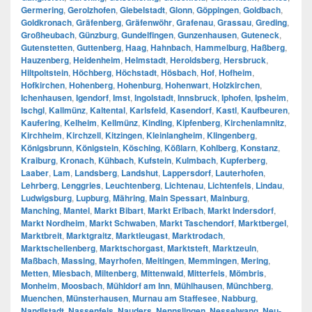
Germering
,
Gerolzhofen
,
Giebelstadt
,
Glonn
,
Göppingen
,
Goldbach
,
Goldkronach
,
Gräfenberg
,
Gräfenwöhr
,
Grafenau
,
Grassau
,
Greding
,
Großheubach
,
Günzburg
,
Gundelfingen
,
Gunzenhausen
,
Guteneck
,
Gutenstetten
,
Guttenberg
,
Haag
,
Hahnbach
,
Hammelburg
,
Haßberg
,
Hauzenberg
,
Heidenheim
,
Helmstadt
,
Heroldsberg
,
Hersbruck
,
Hiltpoltstein
,
Höchberg
,
Höchstadt
,
Hösbach
,
Hof
,
Hofheim
,
Hofkirchen
,
Hohenberg
,
Hohenburg
,
Hohenwart
,
Holzkirchen
,
Ichenhausen
,
Igendorf
,
Imst
,
Ingolstadt
,
Innsbruck
,
Iphofen
,
Ipsheim
,
Ischgl
,
Kallmünz
,
Kaltental
,
Karlsfeld
,
Kasendorf
,
Kastl
,
Kaufbeuren
,
Kaufering
,
Kelheim
,
Kellmünz
,
Kinding
,
Kipfenberg
,
Kirchenlamnitz
,
Kirchheim
,
Kirchzell
,
Kitzingen
,
Kleinlangheim
,
Klingenberg
,
Königsbrunn
,
Königstein
,
Kösching
,
Kößlarn
,
Kohlberg
,
Konstanz
,
Kraiburg
,
Kronach
,
Kühbach
,
Kufstein
,
Kulmbach
,
Kupferberg
,
Laaber
,
Lam
,
Landsberg
,
Landshut
,
Lappersdorf
,
Lauterhofen
,
Lehrberg
,
Lenggries
,
Leuchtenberg
,
Lichtenau
,
Lichtenfels
,
Lindau
,
Ludwigsburg
,
Lupburg
,
Mähring
,
Main Spessart
,
Mainburg
,
Manching
,
Mantel
,
Markt Bibart
,
Markt Erlbach
,
Markt Indersdorf
,
Markt Nordheim
,
Markt Schwaben
,
Markt Taschendorf
,
Marktbergel
,
Marktbreit
,
Marktgraitz
,
Marktleugast
,
Marktrodach
,
Marktschellenberg
,
Marktschorgast
,
Marktsteft
,
Marktzeuln
,
Maßbach
,
Massing
,
Mayrhofen
,
Meitingen
,
Memmingen
,
Mering
,
Metten
,
Miesbach
,
Miltenberg
,
Mittenwald
,
Mitterfels
,
Mömbris
,
Monheim
,
Moosbach
,
Mühldorf am Inn
,
Mühlhausen
,
Münchberg
,
Muenchen
,
Münsterhausen
,
Murnau am Staffesee
,
Nabburg
,
Nandlstadt
,
Nassenfels
,
Nauders
,
Nennslingen
,
Nesselwang
,
Neu-