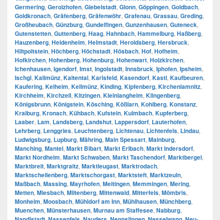
Germering
,
Gerolzhofen
,
Giebelstadt
,
Glonn
,
Göppingen
,
Goldbach
,
Goldkronach
,
Gräfenberg
,
Gräfenwöhr
,
Grafenau
,
Grassau
,
Greding
,
Großheubach
,
Günzburg
,
Gundelfingen
,
Gunzenhausen
,
Guteneck
,
Gutenstetten
,
Guttenberg
,
Haag
,
Hahnbach
,
Hammelburg
,
Haßberg
,
Hauzenberg
,
Heidenheim
,
Helmstadt
,
Heroldsberg
,
Hersbruck
,
Hiltpoltstein
,
Höchberg
,
Höchstadt
,
Hösbach
,
Hof
,
Hofheim
,
Hofkirchen
,
Hohenberg
,
Hohenburg
,
Hohenwart
,
Holzkirchen
,
Ichenhausen
,
Igendorf
,
Imst
,
Ingolstadt
,
Innsbruck
,
Iphofen
,
Ipsheim
,
Ischgl
,
Kallmünz
,
Kaltental
,
Karlsfeld
,
Kasendorf
,
Kastl
,
Kaufbeuren
,
Kaufering
,
Kelheim
,
Kellmünz
,
Kinding
,
Kipfenberg
,
Kirchenlamnitz
,
Kirchheim
,
Kirchzell
,
Kitzingen
,
Kleinlangheim
,
Klingenberg
,
Königsbrunn
,
Königstein
,
Kösching
,
Kößlarn
,
Kohlberg
,
Konstanz
,
Kraiburg
,
Kronach
,
Kühbach
,
Kufstein
,
Kulmbach
,
Kupferberg
,
Laaber
,
Lam
,
Landsberg
,
Landshut
,
Lappersdorf
,
Lauterhofen
,
Lehrberg
,
Lenggries
,
Leuchtenberg
,
Lichtenau
,
Lichtenfels
,
Lindau
,
Ludwigsburg
,
Lupburg
,
Mähring
,
Main Spessart
,
Mainburg
,
Manching
,
Mantel
,
Markt Bibart
,
Markt Erlbach
,
Markt Indersdorf
,
Markt Nordheim
,
Markt Schwaben
,
Markt Taschendorf
,
Marktbergel
,
Marktbreit
,
Marktgraitz
,
Marktleugast
,
Marktrodach
,
Marktschellenberg
,
Marktschorgast
,
Marktsteft
,
Marktzeuln
,
Maßbach
,
Massing
,
Mayrhofen
,
Meitingen
,
Memmingen
,
Mering
,
Metten
,
Miesbach
,
Miltenberg
,
Mittenwald
,
Mitterfels
,
Mömbris
,
Monheim
,
Moosbach
,
Mühldorf am Inn
,
Mühlhausen
,
Münchberg
,
Muenchen
,
Münsterhausen
,
Murnau am Staffesee
,
Nabburg
,
Nandlstadt
,
Nassenfels
,
Nauders
,
Nennslingen
,
Nesselwang
,
Neu-