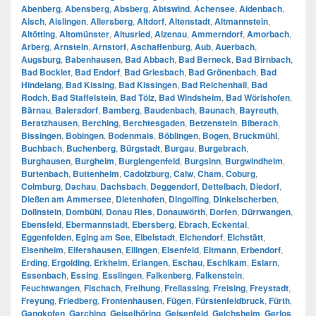
Abenberg
,
Abensberg
,
Absberg
,
Abtswind
,
Achensee
,
Aidenbach
,
Aisch
,
Aislingen
,
Allersberg
,
Altdorf
,
Altenstadt
,
Altmannstein
,
Altötting
,
Altomünster
,
Altusried
,
Alzenau
,
Ammerndorf
,
Amorbach
,
Arberg
,
Arnstein
,
Arnstorf
,
Aschaffenburg
,
Aub
,
Auerbach
,
Augsburg
,
Babenhausen
,
Bad Abbach
,
Bad Berneck
,
Bad Birnbach
,
Bad Bocklet
,
Bad Endorf
,
Bad Griesbach
,
Bad Grönenbach
,
Bad
Hindelang
,
Bad Kissing
,
Bad Kissingen
,
Bad Reichenhall
,
Bad
Rodch
,
Bad Staffelstein
,
Bad Tölz
,
Bad Windsheim
,
Bad Wörishofen
,
Bärnau
,
Baiersdorf
,
Bamberg
,
Baudenbach
,
Baunach
,
Bayreuth
,
Beratzhausen
,
Berching
,
Berchtesgaden
,
Betzenstein
,
Biberach
,
Bissingen
,
Bobingen
,
Bodenmais
,
Böblingen
,
Bogen
,
Bruckmühl
,
Buchbach
,
Buchenberg
,
Bürgstadt
,
Burgau
,
Burgebrach
,
Burghausen
,
Burgheim
,
Burglengenfeld
,
Burgsinn
,
Burgwindheim
,
Burtenbach
,
Buttenheim
,
Cadolzburg
,
Calw
,
Cham
,
Coburg
,
Colmburg
,
Dachau
,
Dachsbach
,
Deggendorf
,
Dettelbach
,
Diedorf
,
Dießen am Ammersee
,
Dietenhofen
,
Dingolfing
,
Dinkelscherben
,
Dollnstein
,
Dombühl
,
Donau Ries
,
Donauwörth
,
Dorfen
,
Dürrwangen
,
Ebensfeld
,
Ebermannstadt
,
Ebersberg
,
Ebrach
,
Eckental
,
Eggenfelden
,
Eging am See
,
Eibelstadt
,
Eichendorf
,
Eichstätt
,
Eisenheim
,
Elfershausen
,
Ellingen
,
Elsenfeld
,
Eltmann
,
Erbendorf
,
Erding
,
Ergolding
,
Erkheim
,
Erlangen
,
Eschau
,
Eschlkam
,
Eslarn
,
Essenbach
,
Essing
,
Esslingen
,
Falkenberg
,
Falkenstein
,
Feuchtwangen
,
Fischach
,
Freihung
,
Freilassing
,
Freising
,
Freystadt
,
Freyung
,
Friedberg
,
Frontenhausen
,
Fügen
,
Fürstenfeldbruck
,
Fürth
,
Gangkofen
,
Garching
,
Geiselhöring
,
Geisenfeld
,
Gelchsheim
,
Gerlos
,