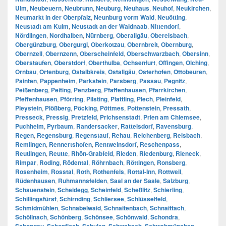
Ulm
,
Neubeuern
,
Neubrunn
,
Neuburg
,
Neuhaus
,
Neuhof
,
Neukirchen
,
Neumarkt in der Oberpfalz
,
Neunburg vorm Wald
,
Neuötting
,
Neustadt am Kulm
,
Neustadt an der Waldnaab
,
Nittendorf
,
Nördlingen
,
Nordhalben
,
Nürnberg
,
Oberallgäu
,
Oberelsbach
,
Obergünzburg
,
Obergurgl
,
Oberkotzau
,
Obernbreit
,
Obernburg
,
Obernzell
,
Obernzenn
,
Oberscheinfeld
,
Oberschwarzbach
,
Obersinn
,
Oberstaufen
,
Oberstdorf
,
Oberthulba
,
Ochsenfurt
,
Offingen
,
Olching
,
Ornbau
,
Ortenburg
,
Ostalbkreis
,
Ostallgäu
,
Osterhofen
,
Ottobeuren
,
Painten
,
Pappenheim
,
Parkstein
,
Parsberg
,
Passau
,
Pegnitz
,
Peißenberg
,
Peiting
,
Penzberg
,
Pfaffenhausen
,
Pfarrkirchen
,
Pfeffenhausen
,
Pförring
,
Pilsting
,
Plattling
,
Plech
,
Pleinfeld
,
Pleystein
,
Plößberg
,
Pöcking
,
Pöttmes
,
Pottenstein
,
Pressath
,
Presseck
,
Pressig
,
Pretzfeld
,
Prichsenstadt
,
Prien am Chiemsee
,
Puchheim
,
Pyrbaum
,
Randersacker
,
Rattelsdorf
,
Ravensburg
,
Regen
,
Regensburg
,
Regenstauf
,
Rehau
,
Reichenberg
,
Reisbach
,
Remlingen
,
Rennertshofen
,
Rentweinsdorf
,
Reschenpass
,
Reutlingen
,
Reutte
,
Rhön-Grabfeld
,
Rieden
,
Riedenburg
,
Rieneck
,
Rimpar
,
Roding
,
Rödental
,
Röhrnbach
,
Röttingen
,
Ronsberg
,
Rosenheim
,
Rosstal
,
Roth
,
Rothenfels
,
Rottal-Inn
,
Rottweil
,
Rüdenhausen
,
Ruhmannsfelden
,
Saal an der Saale
,
Salzburg
,
Schauenstein
,
Scheidegg
,
Scheinfeld
,
Scheßlitz
,
Schierling
,
Schillingsfürst
,
Schirnding
,
Schliersee
,
Schlüsselfeld
,
Schmidmühlen
,
Schnabelwaid
,
Schnaitenbach
,
Schnaittach
,
Schöllnach
,
Schönberg
,
Schönsee
,
Schönwald
,
Schondra
,
,
,
,
,
,