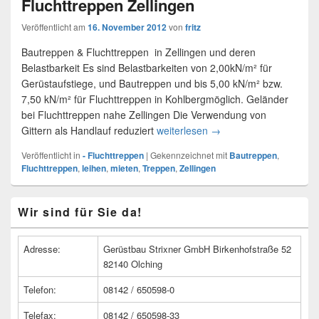
Fluchttreppen Zellingen
Veröffentlicht am
16. November 2012
von
fritz
Bautreppen & Fluchttreppen in Zellingen und deren
Belastbarkeit Es sind Belastbarkeiten von 2,00kN/m² für
Gerüstaufstiege, und Bautreppen und bis 5,00 kN/m² bzw.
7,50 kN/m² für Fluchttreppen in Kohlbergmöglich. Geländer
bei Fluchttreppen nahe Zellingen Die Verwendung von
Gittern als Handlauf reduziert
weiterlesen
Fluchttreppen Zellingen
→
Veröffentlicht in
- Fluchttreppen
|
Gekennzeichnet mit
Bautreppen
,
Fluchttreppen
,
leihen
,
mieten
,
Treppen
,
Zellingen
Primärer
Wir sind für Sie da!
Seitenleisten
Widget-
Bereich
Adresse:
Gerüstbau Strixner GmbH Birkenhofstraße 52
82140 Olching
Telefon:
08142 / 650598-0
Telefax:
08142 / 650598-33