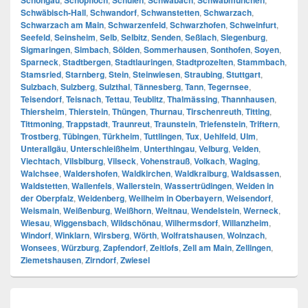
Schongau
Schopfloch
Schulen
Schwabach
Schwabmünchen
Schwäbisch-Hall
,
Schwandorf
,
Schwanstetten
,
Schwarzach
,
Schwarzach am Main
,
Schwarzenfeld
,
Schwarzhofen
,
Schweinfurt
,
Seefeld
,
Seinsheim
,
Selb
,
Selbitz
,
Senden
,
Seßlach
,
Siegenburg
,
Sigmaringen
,
Simbach
,
Sölden
,
Sommerhausen
,
Sonthofen
,
Soyen
,
Sparneck
,
Stadtbergen
,
Stadtlauringen
,
Stadtprozelten
,
Stammbach
,
Stamsried
,
Starnberg
,
Stein
,
Steinwiesen
,
Straubing
,
Stuttgart
,
Sulzbach
,
Sulzberg
,
Sulzthal
,
Tännesberg
,
Tann
,
Tegernsee
,
Teisendorf
,
Teisnach
,
Tettau
,
Teublitz
,
Thalmässing
,
Thannhausen
,
Thiersheim
,
Thierstein
,
Thüngen
,
Thurnau
,
Tirschenreuth
,
Titting
,
Tittmoning
,
Trappstadt
,
Traunreut
,
Traunstein
,
Triefenstein
,
Triftern
,
Trostberg
,
Tübingen
,
Türkheim
,
Tuttlingen
,
Tux
,
Uehlfeld
,
Ulm
,
Unterallgäu
,
Unterschleißheim
,
Unterthingau
,
Velburg
,
Velden
,
Viechtach
,
Vilsbiburg
,
Vilseck
,
Vohenstrauß
,
Volkach
,
Waging
,
Walchsee
,
Waldershofen
,
Waldkirchen
,
Waldkraiburg
,
Waldsassen
,
Waldstetten
,
Wallenfels
,
Wallerstein
,
Wassertrüdingen
,
Weiden in
der Oberpfalz
,
Weidenberg
,
Weilheim in Oberbayern
,
Weisendorf
,
Weismain
,
Weißenburg
,
Weißhorn
,
Weitnau
,
Wendelstein
,
Werneck
,
Wiesau
,
Wiggensbach
,
Wildschönau
,
Wilhermsdorf
,
Willanzheim
,
Windorf
,
Winklarn
,
Wirsberg
,
Wörth
,
Wolfratshausen
,
Wolnzach
,
Wonsees
,
Würzburg
,
Zapfendorf
,
Zeitlofs
,
Zell am Main
,
Zellingen
,
Ziemetshausen
,
Zirndorf
,
Zwiesel