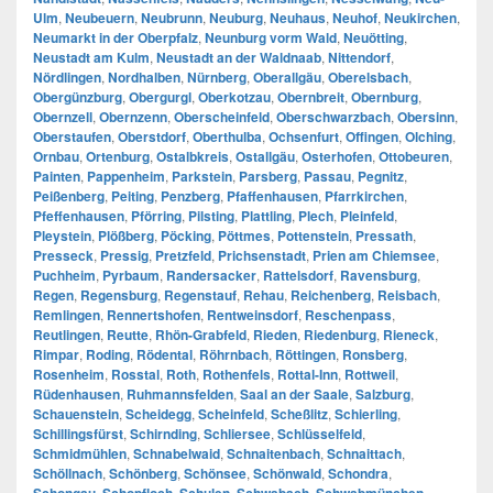
Ulm
,
Neubeuern
,
Neubrunn
,
Neuburg
,
Neuhaus
,
Neuhof
,
Neukirchen
,
Neumarkt in der Oberpfalz
,
Neunburg vorm Wald
,
Neuötting
,
Neustadt am Kulm
,
Neustadt an der Waldnaab
,
Nittendorf
,
Nördlingen
,
Nordhalben
,
Nürnberg
,
Oberallgäu
,
Oberelsbach
,
Obergünzburg
,
Obergurgl
,
Oberkotzau
,
Obernbreit
,
Obernburg
,
Obernzell
,
Obernzenn
,
Oberscheinfeld
,
Oberschwarzbach
,
Obersinn
,
Oberstaufen
,
Oberstdorf
,
Oberthulba
,
Ochsenfurt
,
Offingen
,
Olching
,
Ornbau
,
Ortenburg
,
Ostalbkreis
,
Ostallgäu
,
Osterhofen
,
Ottobeuren
,
Painten
,
Pappenheim
,
Parkstein
,
Parsberg
,
Passau
,
Pegnitz
,
Peißenberg
,
Peiting
,
Penzberg
,
Pfaffenhausen
,
Pfarrkirchen
,
Pfeffenhausen
,
Pförring
,
Pilsting
,
Plattling
,
Plech
,
Pleinfeld
,
Pleystein
,
Plößberg
,
Pöcking
,
Pöttmes
,
Pottenstein
,
Pressath
,
Presseck
,
Pressig
,
Pretzfeld
,
Prichsenstadt
,
Prien am Chiemsee
,
Puchheim
,
Pyrbaum
,
Randersacker
,
Rattelsdorf
,
Ravensburg
,
Regen
,
Regensburg
,
Regenstauf
,
Rehau
,
Reichenberg
,
Reisbach
,
Remlingen
,
Rennertshofen
,
Rentweinsdorf
,
Reschenpass
,
Reutlingen
,
Reutte
,
Rhön-Grabfeld
,
Rieden
,
Riedenburg
,
Rieneck
,
Rimpar
,
Roding
,
Rödental
,
Röhrnbach
,
Röttingen
,
Ronsberg
,
Rosenheim
,
Rosstal
,
Roth
,
Rothenfels
,
Rottal-Inn
,
Rottweil
,
Rüdenhausen
,
Ruhmannsfelden
,
Saal an der Saale
,
Salzburg
,
Schauenstein
,
Scheidegg
,
Scheinfeld
,
Scheßlitz
,
Schierling
,
Schillingsfürst
,
Schirnding
,
Schliersee
,
Schlüsselfeld
,
Schmidmühlen
,
Schnabelwaid
,
Schnaitenbach
,
Schnaittach
,
Schöllnach
,
Schönberg
,
Schönsee
,
Schönwald
,
Schondra
,
,
,
,
,
,