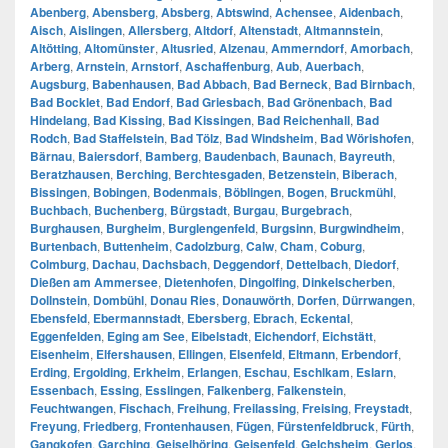
Abenberg
,
Abensberg
,
Absberg
,
Abtswind
,
Achensee
,
Aidenbach
,
Aisch
,
Aislingen
,
Allersberg
,
Altdorf
,
Altenstadt
,
Altmannstein
,
Altötting
,
Altomünster
,
Altusried
,
Alzenau
,
Ammerndorf
,
Amorbach
,
Arberg
,
Arnstein
,
Arnstorf
,
Aschaffenburg
,
Aub
,
Auerbach
,
Augsburg
,
Babenhausen
,
Bad Abbach
,
Bad Berneck
,
Bad Birnbach
,
Bad Bocklet
,
Bad Endorf
,
Bad Griesbach
,
Bad Grönenbach
,
Bad
Hindelang
,
Bad Kissing
,
Bad Kissingen
,
Bad Reichenhall
,
Bad
Rodch
,
Bad Staffelstein
,
Bad Tölz
,
Bad Windsheim
,
Bad Wörishofen
,
Bärnau
,
Baiersdorf
,
Bamberg
,
Baudenbach
,
Baunach
,
Bayreuth
,
Beratzhausen
,
Berching
,
Berchtesgaden
,
Betzenstein
,
Biberach
,
Bissingen
,
Bobingen
,
Bodenmais
,
Böblingen
,
Bogen
,
Bruckmühl
,
Buchbach
,
Buchenberg
,
Bürgstadt
,
Burgau
,
Burgebrach
,
Burghausen
,
Burgheim
,
Burglengenfeld
,
Burgsinn
,
Burgwindheim
,
Burtenbach
,
Buttenheim
,
Cadolzburg
,
Calw
,
Cham
,
Coburg
,
Colmburg
,
Dachau
,
Dachsbach
,
Deggendorf
,
Dettelbach
,
Diedorf
,
Dießen am Ammersee
,
Dietenhofen
,
Dingolfing
,
Dinkelscherben
,
Dollnstein
,
Dombühl
,
Donau Ries
,
Donauwörth
,
Dorfen
,
Dürrwangen
,
Ebensfeld
,
Ebermannstadt
,
Ebersberg
,
Ebrach
,
Eckental
,
Eggenfelden
,
Eging am See
,
Eibelstadt
,
Eichendorf
,
Eichstätt
,
Eisenheim
,
Elfershausen
,
Ellingen
,
Elsenfeld
,
Eltmann
,
Erbendorf
,
Erding
,
Ergolding
,
Erkheim
,
Erlangen
,
Eschau
,
Eschlkam
,
Eslarn
,
Essenbach
,
Essing
,
Esslingen
,
Falkenberg
,
Falkenstein
,
Feuchtwangen
,
Fischach
,
Freihung
,
Freilassing
,
Freising
,
Freystadt
,
Freyung
,
Friedberg
,
Frontenhausen
,
Fügen
,
Fürstenfeldbruck
,
Fürth
,
Gangkofen
,
Garching
,
Geiselhöring
,
Geisenfeld
,
Gelchsheim
,
Gerlos
,