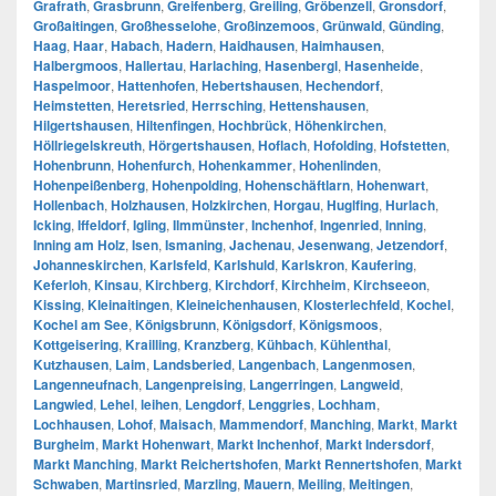
Grafrath
,
Grasbrunn
,
Greifenberg
,
Greiling
,
Gröbenzell
,
Gronsdorf
,
Großaitingen
,
Großhesselohe
,
Großinzemoos
,
Grünwald
,
Günding
,
Haag
,
Haar
,
Habach
,
Hadern
,
Haidhausen
,
Haimhausen
,
Halbergmoos
,
Hallertau
,
Harlaching
,
Hasenbergl
,
Hasenheide
,
Haspelmoor
,
Hattenhofen
,
Hebertshausen
,
Hechendorf
,
Heimstetten
,
Heretsried
,
Herrsching
,
Hettenshausen
,
Hilgertshausen
,
Hiltenfingen
,
Hochbrück
,
Höhenkirchen
,
Höllriegelskreuth
,
Hörgertshausen
,
Hoflach
,
Hofolding
,
Hofstetten
,
Hohenbrunn
,
Hohenfurch
,
Hohenkammer
,
Hohenlinden
,
Hohenpeißenberg
,
Hohenpolding
,
Hohenschäftlarn
,
Hohenwart
,
Hollenbach
,
Holzhausen
,
Holzkirchen
,
Horgau
,
Huglfing
,
Hurlach
,
Icking
,
Iffeldorf
,
Igling
,
Ilmmünster
,
Inchenhof
,
Ingenried
,
Inning
,
Inning am Holz
,
Isen
,
Ismaning
,
Jachenau
,
Jesenwang
,
Jetzendorf
,
Johanneskirchen
,
Karlsfeld
,
Karlshuld
,
Karlskron
,
Kaufering
,
Keferloh
,
Kinsau
,
Kirchberg
,
Kirchdorf
,
Kirchheim
,
Kirchseeon
,
Kissing
,
Kleinaitingen
,
Kleineichenhausen
,
Klosterlechfeld
,
Kochel
,
Kochel am See
,
Königsbrunn
,
Königsdorf
,
Königsmoos
,
Kottgeisering
,
Krailling
,
Kranzberg
,
Kühbach
,
Kühlenthal
,
Kutzhausen
,
Laim
,
Landsberied
,
Langenbach
,
Langenmosen
,
Langenneufnach
,
Langenpreising
,
Langerringen
,
Langweid
,
Langwied
,
Lehel
,
leihen
,
Lengdorf
,
Lenggries
,
Lochham
,
Lochhausen
,
Lohof
,
Maisach
,
Mammendorf
,
Manching
,
Markt
,
Markt
Burgheim
,
Markt Hohenwart
,
Markt Inchenhof
,
Markt Indersdorf
,
Markt Manching
,
Markt Reichertshofen
,
Markt Rennertshofen
,
Markt
Schwaben
,
Martinsried
,
Marzling
,
Mauern
,
Meiling
,
Meitingen
,