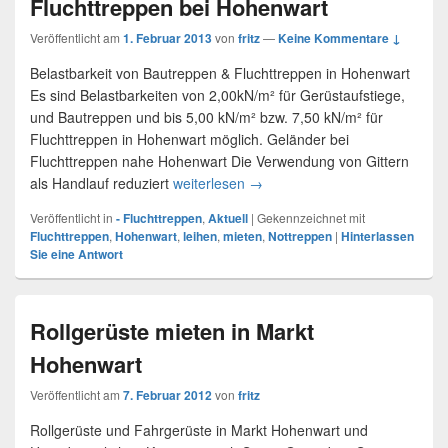
Fluchttreppen bei Hohenwart
Veröffentlicht am
1. Februar 2013
von
fritz
—
Keine Kommentare ↓
Belastbarkeit von Bautreppen & Fluchttreppen in Hohenwart
Es sind Belastbarkeiten von 2,00kN/m² für Gerüstaufstiege,
und Bautreppen und bis 5,00 kN/m² bzw. 7,50 kN/m² für
Fluchttreppen in Hohenwart möglich. Geländer bei
Fluchttreppen nahe Hohenwart Die Verwendung von Gittern
als Handlauf reduziert
weiterlesen
Fluchttreppen bei Hohenwart
→
Veröffentlicht in
- Fluchttreppen
,
Aktuell
|
Gekennzeichnet mit
Fluchttreppen
,
Hohenwart
,
leihen
,
mieten
,
Nottreppen
|
Hinterlassen
Sie eine Antwort
Rollgerüste mieten in Markt
Hohenwart
Veröffentlicht am
7. Februar 2012
von
fritz
Rollgerüste und Fahrgerüste in Markt Hohenwart und