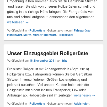
Umgebung leihen Kommen auch Sie zu Gerüstbau Strixner
und lassen Sie sich von unseren Rollgerüsten schnell und
günstig in die richtige Höhe bringen. Die Fahrgerüste von
uns sind schnell aufgebaut, entsprechen den allgemeinen
weiterlesen
Rollgerüste mieten in Markt Hohenwart
→
Veröffentlicht in
- Rollgerüste
|
Gekennzeichnet mit
Fahrgerüste
,
Hohenwart
,
Markt
,
Markt Hohenwart
,
Rollgerüste
Unser Einzugsgebiet Rollgerüste
Veröffentlicht am
18. November 2011
von
fritz
Preisliste: Rollgerüst mit Anhängerverleih (Sept. 2016)
Rollgerüste bzw. Fahrgerüste können Sie bei Gerüstbau
Strixner in verschiedenen Größen kostengünstig und
jederzeit ausleihen. Viel unsere Kunden holen sich die
Rollgerüste mit einem kleinen Transporter, Lkw oder
Anhänger ab. Rollgerüste sind im zerlegten
weiterlesen
Unser Ein
→
Veröffentlicht in
- Rollgerüste
|
Gekennzeichnet mit
Adelshofen
,