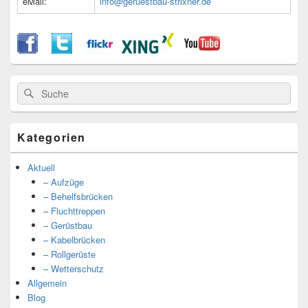
eMail:
info@geruestbau-strixner.de
Suche
Suche
nach:
Kategorien
Aktuell
– Aufzüge
– Behelfsbrücken
– Fluchttreppen
– Gerüstbau
– Kabelbrücken
– Rollgerüste
– Wetterschutz
Allgemein
Blog