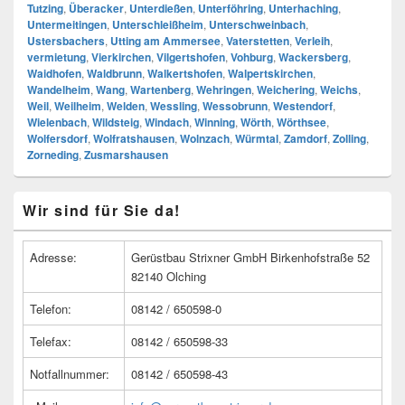
Tutzing
,
Überacker
,
Unterdießen
,
Unterföhring
,
Unterhaching
,
Untermeitingen
,
Unterschleißheim
,
Unterschweinbach
,
Ustersbachers
,
Utting am Ammersee
,
Vaterstetten
,
Verleih
,
vermietung
,
Vierkirchen
,
Vilgertshofen
,
Vohburg
,
Wackersberg
,
Waidhofen
,
Waldbrunn
,
Walkertshofen
,
Walpertskirchen
,
Wandelheim
,
Wang
,
Wartenberg
,
Wehringen
,
Weichering
,
Weichs
,
Weil
,
Weilheim
,
Welden
,
Wessling
,
Wessobrunn
,
Westendorf
,
Wielenbach
,
Wildsteig
,
Windach
,
Winning
,
Wörth
,
Wörthsee
,
Wolfersdorf
,
Wolfratshausen
,
Wolnzach
,
Würmtal
,
Zamdorf
,
Zolling
,
Zorneding
,
Zusmarshausen
Primärer
Wir sind für Sie da!
Seitenleisten
Widget-
Bereich
Adresse:
Gerüstbau Strixner GmbH Birkenhofstraße 52
82140 Olching
Telefon:
08142 / 650598-0
Telefax:
08142 / 650598-33
Notfallnummer:
08142 / 650598-43