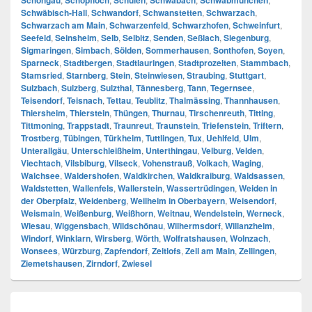
Schongau
Schopfloch
Schulen
Schwabach
Schwabmünchen
Schwäbisch-Hall
,
Schwandorf
,
Schwanstetten
,
Schwarzach
,
Schwarzach am Main
,
Schwarzenfeld
,
Schwarzhofen
,
Schweinfurt
,
Seefeld
,
Seinsheim
,
Selb
,
Selbitz
,
Senden
,
Seßlach
,
Siegenburg
,
Sigmaringen
,
Simbach
,
Sölden
,
Sommerhausen
,
Sonthofen
,
Soyen
,
Sparneck
,
Stadtbergen
,
Stadtlauringen
,
Stadtprozelten
,
Stammbach
,
Stamsried
,
Starnberg
,
Stein
,
Steinwiesen
,
Straubing
,
Stuttgart
,
Sulzbach
,
Sulzberg
,
Sulzthal
,
Tännesberg
,
Tann
,
Tegernsee
,
Teisendorf
,
Teisnach
,
Tettau
,
Teublitz
,
Thalmässing
,
Thannhausen
,
Thiersheim
,
Thierstein
,
Thüngen
,
Thurnau
,
Tirschenreuth
,
Titting
,
Tittmoning
,
Trappstadt
,
Traunreut
,
Traunstein
,
Triefenstein
,
Triftern
,
Trostberg
,
Tübingen
,
Türkheim
,
Tuttlingen
,
Tux
,
Uehlfeld
,
Ulm
,
Unterallgäu
,
Unterschleißheim
,
Unterthingau
,
Velburg
,
Velden
,
Viechtach
,
Vilsbiburg
,
Vilseck
,
Vohenstrauß
,
Volkach
,
Waging
,
Walchsee
,
Waldershofen
,
Waldkirchen
,
Waldkraiburg
,
Waldsassen
,
Waldstetten
,
Wallenfels
,
Wallerstein
,
Wassertrüdingen
,
Weiden in
der Oberpfalz
,
Weidenberg
,
Weilheim in Oberbayern
,
Weisendorf
,
Weismain
,
Weißenburg
,
Weißhorn
,
Weitnau
,
Wendelstein
,
Werneck
,
Wiesau
,
Wiggensbach
,
Wildschönau
,
Wilhermsdorf
,
Willanzheim
,
Windorf
,
Winklarn
,
Wirsberg
,
Wörth
,
Wolfratshausen
,
Wolnzach
,
Wonsees
,
Würzburg
,
Zapfendorf
,
Zeitlofs
,
Zell am Main
,
Zellingen
,
Ziemetshausen
,
Zirndorf
,
Zwiesel