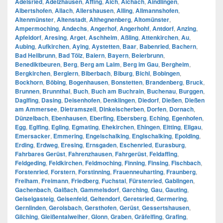
Adelsried
,
Adelzhausen
,
Affing
,
Aich
,
Aichach
,
Aindlingen
,
Albertshofen
,
Allach
,
Allershausen
,
Alling
,
Allmannshofen
,
Altenmünster
,
Altenstadt
,
Althegnenberg
,
Altomünster
,
Ampermoching
,
Andechs
,
Angerhof
,
Angerhohf
,
Antdorf
,
Anzing
,
Apfeldorf
,
Aresing
,
Arget
,
Aschheim
,
Aßling
,
Attenkirchen
,
Au
,
Aubing
,
Aufkirchen
,
Aying
,
Aystetten
,
Baar
,
Babenried
,
Bachern
,
Bad Heilbrunn
,
Bad Tölz
,
Baiern
,
Bayern
,
Beierbrunn
,
Benediktbeuren
,
Berg
,
Berg am Laim
,
Berg im Gau
,
Bergheim
,
Bergkirchen
,
Berglern
,
Biberbach
,
Biburg
,
Bichl
,
Bobingen
,
Bockhorn
,
Böbing
,
Bogenhausen
,
Bonstetten
,
Brandenberg
,
Bruck
,
Brunnen
,
Brunnthal
,
Buch
,
Buch am Buchrain
,
Buchenau
,
Burggen
,
Daglfing
,
Dasing
,
Deisenhofen
,
Denklingen
,
Diedorf
,
Dießen
,
Dießen
am Ammersee
,
Dietramszell
,
Dinkelscherben
,
Dorfen
,
Dornach
,
Dünzelbach
,
Ebenhausen
,
Eberfing
,
Ebersberg
,
Eching
,
Egenhofen
,
Egg
,
Eglfing
,
Egling
,
Egmating
,
Ehekirchen
,
Ehingen
,
Eitting
,
Ellgau
,
Emersacker
,
Emmering
,
Engelschalking
,
Englschalking
,
Epolding
,
Erding
,
Erdweg
,
Eresing
,
Ernsgaden
,
Eschenried
,
Eurasburg
,
Fahrbares Gerüst
,
Fahrenzhausen
,
Fahrgerüst
,
Feldaffing
,
Feldgeding
,
Feldkirchen
,
Feldmoching
,
Finning
,
Finsing
,
Fischbach
,
Forstenried
,
Forstern
,
Forstinning
,
Frauenneuharting
,
Fraunberg
,
Freiham
,
Freimann
,
Friedberg
,
Fuchstal
,
Fürstenried
,
Gablingen
,
Gachenbach
,
Gaißach
,
Gammelsdorf
,
Garching
,
Gau
,
Gauting
,
Geiselgasteig
,
Geisenfeld
,
Geltendorf
,
Geretsried
,
Germering
,
Gernlinden
,
Gerolsbach
,
Gersthofen
,
Gerüst
,
Gessertshausen
,
Gilching
,
Gleißentalweiher
,
Glonn
,
Graben
,
Gräfelfing
,
Grafing
,