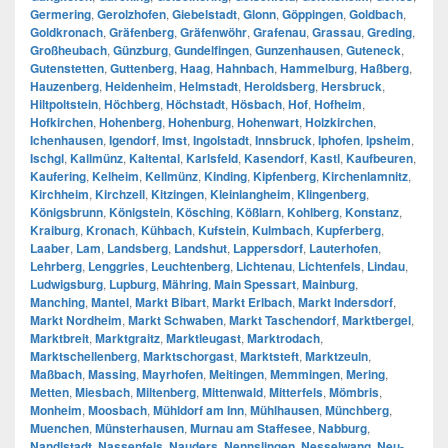
Germering
,
Gerolzhofen
,
Giebelstadt
,
Glonn
,
Göppingen
,
Goldbach
,
Goldkronach
,
Gräfenberg
,
Gräfenwöhr
,
Grafenau
,
Grassau
,
Greding
,
Großheubach
,
Günzburg
,
Gundelfingen
,
Gunzenhausen
,
Guteneck
,
Gutenstetten
,
Guttenberg
,
Haag
,
Hahnbach
,
Hammelburg
,
Haßberg
,
Hauzenberg
,
Heidenheim
,
Helmstadt
,
Heroldsberg
,
Hersbruck
,
Hiltpoltstein
,
Höchberg
,
Höchstadt
,
Hösbach
,
Hof
,
Hofheim
,
Hofkirchen
,
Hohenberg
,
Hohenburg
,
Hohenwart
,
Holzkirchen
,
Ichenhausen
,
Igendorf
,
Imst
,
Ingolstadt
,
Innsbruck
,
Iphofen
,
Ipsheim
,
Ischgl
,
Kallmünz
,
Kaltental
,
Karlsfeld
,
Kasendorf
,
Kastl
,
Kaufbeuren
,
Kaufering
,
Kelheim
,
Kellmünz
,
Kinding
,
Kipfenberg
,
Kirchenlamnitz
,
Kirchheim
,
Kirchzell
,
Kitzingen
,
Kleinlangheim
,
Klingenberg
,
Königsbrunn
,
Königstein
,
Kösching
,
Kößlarn
,
Kohlberg
,
Konstanz
,
Kraiburg
,
Kronach
,
Kühbach
,
Kufstein
,
Kulmbach
,
Kupferberg
,
Laaber
,
Lam
,
Landsberg
,
Landshut
,
Lappersdorf
,
Lauterhofen
,
Lehrberg
,
Lenggries
,
Leuchtenberg
,
Lichtenau
,
Lichtenfels
,
Lindau
,
Ludwigsburg
,
Lupburg
,
Mähring
,
Main Spessart
,
Mainburg
,
Manching
,
Mantel
,
Markt Bibart
,
Markt Erlbach
,
Markt Indersdorf
,
Markt Nordheim
,
Markt Schwaben
,
Markt Taschendorf
,
Marktbergel
,
Marktbreit
,
Marktgraitz
,
Marktleugast
,
Marktrodach
,
Marktschellenberg
,
Marktschorgast
,
Marktsteft
,
Marktzeuln
,
Maßbach
,
Massing
,
Mayrhofen
,
Meitingen
,
Memmingen
,
Mering
,
Metten
,
Miesbach
,
Miltenberg
,
Mittenwald
,
Mitterfels
,
Mömbris
,
Monheim
,
Moosbach
,
Mühldorf am Inn
,
Mühlhausen
,
Münchberg
,
Muenchen
,
Münsterhausen
,
Murnau am Staffesee
,
Nabburg
,
Nandlstadt
,
Nassenfels
,
Nauders
,
Nennslingen
,
Nesselwang
,
Neu-