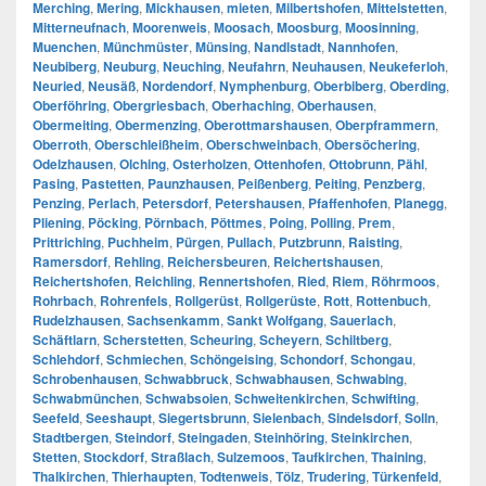
Merching
,
Mering
,
Mickhausen
,
mieten
,
Milbertshofen
,
Mittelstetten
,
Mitterneufnach
,
Moorenweis
,
Moosach
,
Moosburg
,
Moosinning
,
Muenchen
,
Münchmüster
,
Münsing
,
Nandlstadt
,
Nannhofen
,
Neubiberg
,
Neuburg
,
Neuching
,
Neufahrn
,
Neuhausen
,
Neukeferloh
,
Neuried
,
Neusäß
,
Nordendorf
,
Nymphenburg
,
Oberbiberg
,
Oberding
,
Oberföhring
,
Obergriesbach
,
Oberhaching
,
Oberhausen
,
Obermeiting
,
Obermenzing
,
Oberottmarshausen
,
Oberpframmern
,
Oberroth
,
Oberschleißheim
,
Oberschweinbach
,
Obersöchering
,
Odelzhausen
,
Olching
,
Osterholzen
,
Ottenhofen
,
Ottobrunn
,
Pähl
,
Pasing
,
Pastetten
,
Paunzhausen
,
Peißenberg
,
Peiting
,
Penzberg
,
Penzing
,
Perlach
,
Petersdorf
,
Petershausen
,
Pfaffenhofen
,
Planegg
,
Pliening
,
Pöcking
,
Pörnbach
,
Pöttmes
,
Poing
,
Polling
,
Prem
,
Prittriching
,
Puchheim
,
Pürgen
,
Pullach
,
Putzbrunn
,
Raisting
,
Ramersdorf
,
Rehling
,
Reichersbeuren
,
Reichertshausen
,
Reichertshofen
,
Reichling
,
Rennertshofen
,
Ried
,
Riem
,
Röhrmoos
,
Rohrbach
,
Rohrenfels
,
Rollgerüst
,
Rollgerüste
,
Rott
,
Rottenbuch
,
Rudelzhausen
,
Sachsenkamm
,
Sankt Wolfgang
,
Sauerlach
,
Schäftlarn
,
Scherstetten
,
Scheuring
,
Scheyern
,
Schiltberg
,
Schlehdorf
,
Schmiechen
,
Schöngeising
,
Schondorf
,
Schongau
,
Schrobenhausen
,
Schwabbruck
,
Schwabhausen
,
Schwabing
,
Schwabmünchen
,
Schwabsoien
,
Schweitenkirchen
,
Schwifting
,
Seefeld
,
Seeshaupt
,
Siegertsbrunn
,
Sielenbach
,
Sindelsdorf
,
Solln
,
Stadtbergen
,
Steindorf
,
Steingaden
,
Steinhöring
,
Steinkirchen
,
Stetten
,
Stockdorf
,
Straßlach
,
Sulzemoos
,
Taufkirchen
,
Thaining
,
Thalkirchen
,
Thierhaupten
,
Todtenweis
,
Tölz
,
Trudering
,
Türkenfeld
,