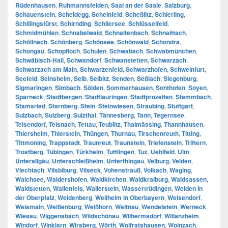
Rüdenhausen
,
Ruhmannsfelden
,
Saal an der Saale
,
Salzburg
,
Schauenstein
,
Scheidegg
,
Scheinfeld
,
Scheßlitz
,
Schierling
,
Schillingsfürst
,
Schirnding
,
Schliersee
,
Schlüsselfeld
,
Schmidmühlen
,
Schnabelwaid
,
Schnaitenbach
,
Schnaittach
,
Schöllnach
,
Schönberg
,
Schönsee
,
Schönwald
,
Schondra
,
Schongau
,
Schopfloch
,
Schulen
,
Schwabach
,
Schwabmünchen
,
Schwäbisch-Hall
,
Schwandorf
,
Schwanstetten
,
Schwarzach
,
Schwarzach am Main
,
Schwarzenfeld
,
Schwarzhofen
,
Schweinfurt
,
Seefeld
,
Seinsheim
,
Selb
,
Selbitz
,
Senden
,
Seßlach
,
Siegenburg
,
Sigmaringen
,
Simbach
,
Sölden
,
Sommerhausen
,
Sonthofen
,
Soyen
,
Sparneck
,
Stadtbergen
,
Stadtlauringen
,
Stadtprozelten
,
Stammbach
,
Stamsried
,
Starnberg
,
Stein
,
Steinwiesen
,
Straubing
,
Stuttgart
,
Sulzbach
,
Sulzberg
,
Sulzthal
,
Tännesberg
,
Tann
,
Tegernsee
,
Teisendorf
,
Teisnach
,
Tettau
,
Teublitz
,
Thalmässing
,
Thannhausen
,
Thiersheim
,
Thierstein
,
Thüngen
,
Thurnau
,
Tirschenreuth
,
Titting
,
Tittmoning
,
Trappstadt
,
Traunreut
,
Traunstein
,
Triefenstein
,
Triftern
,
Trostberg
,
Tübingen
,
Türkheim
,
Tuttlingen
,
Tux
,
Uehlfeld
,
Ulm
,
Unterallgäu
,
Unterschleißheim
,
Unterthingau
,
Velburg
,
Velden
,
Viechtach
,
Vilsbiburg
,
Vilseck
,
Vohenstrauß
,
Volkach
,
Waging
,
Walchsee
,
Waldershofen
,
Waldkirchen
,
Waldkraiburg
,
Waldsassen
,
Waldstetten
,
Wallenfels
,
Wallerstein
,
Wassertrüdingen
,
Weiden in
der Oberpfalz
,
Weidenberg
,
Weilheim in Oberbayern
,
Weisendorf
,
Weismain
,
Weißenburg
,
Weißhorn
,
Weitnau
,
Wendelstein
,
Werneck
,
Wiesau
,
Wiggensbach
,
Wildschönau
,
Wilhermsdorf
,
Willanzheim
,
Windorf
,
Winklarn
,
Wirsberg
,
Wörth
,
Wolfratshausen
,
Wolnzach
,