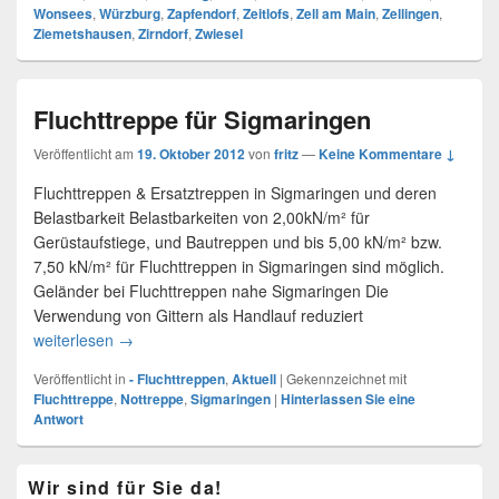
Wonsees
,
Würzburg
,
Zapfendorf
,
Zeitlofs
,
Zell am Main
,
Zellingen
,
Ziemetshausen
,
Zirndorf
,
Zwiesel
Fluchttreppe für Sigmaringen
Veröffentlicht am
19. Oktober 2012
von
fritz
—
Keine Kommentare ↓
Fluchttreppen & Ersatztreppen in Sigmaringen und deren
Belastbarkeit Belastbarkeiten von 2,00kN/m² für
Gerüstaufstiege, und Bautreppen und bis 5,00 kN/m² bzw.
7,50 kN/m² für Fluchttreppen in Sigmaringen sind möglich.
Geländer bei Fluchttreppen nahe Sigmaringen Die
Verwendung von Gittern als Handlauf reduziert
weiterlesen
Fluchttreppe für Sigmaringen
→
Veröffentlicht in
- Fluchttreppen
,
Aktuell
|
Gekennzeichnet mit
Fluchttreppe
,
Nottreppe
,
Sigmaringen
|
Hinterlassen Sie eine
Antwort
Primärer
Wir sind für Sie da!
Seitenleisten