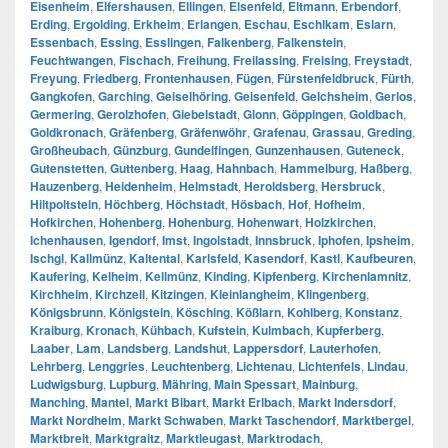
Eisenheim
,
Elfershausen
,
Ellingen
,
Elsenfeld
,
Eltmann
,
Erbendorf
,
Erding
,
Ergolding
,
Erkheim
,
Erlangen
,
Eschau
,
Eschlkam
,
Eslarn
,
Essenbach
,
Essing
,
Esslingen
,
Falkenberg
,
Falkenstein
,
Feuchtwangen
,
Fischach
,
Freihung
,
Freilassing
,
Freising
,
Freystadt
,
Freyung
,
Friedberg
,
Frontenhausen
,
Fügen
,
Fürstenfeldbruck
,
Fürth
,
Gangkofen
,
Garching
,
Geiselhöring
,
Geisenfeld
,
Gelchsheim
,
Gerlos
,
Germering
,
Gerolzhofen
,
Giebelstadt
,
Glonn
,
Göppingen
,
Goldbach
,
Goldkronach
,
Gräfenberg
,
Gräfenwöhr
,
Grafenau
,
Grassau
,
Greding
,
Großheubach
,
Günzburg
,
Gundelfingen
,
Gunzenhausen
,
Guteneck
,
Gutenstetten
,
Guttenberg
,
Haag
,
Hahnbach
,
Hammelburg
,
Haßberg
,
Hauzenberg
,
Heidenheim
,
Helmstadt
,
Heroldsberg
,
Hersbruck
,
Hiltpoltstein
,
Höchberg
,
Höchstadt
,
Hösbach
,
Hof
,
Hofheim
,
Hofkirchen
,
Hohenberg
,
Hohenburg
,
Hohenwart
,
Holzkirchen
,
Ichenhausen
,
Igendorf
,
Imst
,
Ingolstadt
,
Innsbruck
,
Iphofen
,
Ipsheim
,
Ischgl
,
Kallmünz
,
Kaltental
,
Karlsfeld
,
Kasendorf
,
Kastl
,
Kaufbeuren
,
Kaufering
,
Kelheim
,
Kellmünz
,
Kinding
,
Kipfenberg
,
Kirchenlamnitz
,
Kirchheim
,
Kirchzell
,
Kitzingen
,
Kleinlangheim
,
Klingenberg
,
Königsbrunn
,
Königstein
,
Kösching
,
Kößlarn
,
Kohlberg
,
Konstanz
,
Kraiburg
,
Kronach
,
Kühbach
,
Kufstein
,
Kulmbach
,
Kupferberg
,
Laaber
,
Lam
,
Landsberg
,
Landshut
,
Lappersdorf
,
Lauterhofen
,
Lehrberg
,
Lenggries
,
Leuchtenberg
,
Lichtenau
,
Lichtenfels
,
Lindau
,
Ludwigsburg
,
Lupburg
,
Mähring
,
Main Spessart
,
Mainburg
,
Manching
,
Mantel
,
Markt Bibart
,
Markt Erlbach
,
Markt Indersdorf
,
Markt Nordheim
,
Markt Schwaben
,
Markt Taschendorf
,
Marktbergel
,
Marktbreit
,
Marktgraitz
,
Marktleugast
,
Marktrodach
,