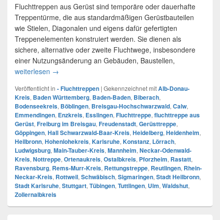
Fluchttreppen aus Gerüst sind temporäre oder dauerhafte
Treppentürme, die aus standardmäßigen Gerüstbauteilen
wie Stielen, Diagonalen und eigens dafür gefertigten
Treppenelementen konstruiert werden. Sie dienen als
sichere, alternative oder zweite Fluchtwege, insbesondere
einer Nutzungsänderung an Gebäuden, Baustellen,
weiterlesen
Fluchttreppen in Baden-Württemberg
→
Veröffentlicht in
- Fluchttreppen
|
Gekennzeichnet mit
Alb-Donau-
Kreis
,
Baden Württemberg
,
Baden-Baden
,
Biberach
,
Bodenseekreis
,
Böblingen
,
Breisgau-Hochschwarzwald
,
Calw
,
Emmendingen
,
Enzkreis
,
Esslingen
,
Fluchttreppe
,
fluchttreppe aus
Gerüst
,
Freiburg im Breisgau
,
Freudenstadt
,
Gerüsttreppe
,
Göppingen
,
Hall Schwarzwald-Baar-Kreis
,
Heidelberg
,
Heidenheim
,
Heilbronn
,
Hohenlohekreis
,
Karlsruhe
,
Konstanz
,
Lörrach
,
Ludwigsburg
,
Main-Tauber-Kreis
,
Mannheim
,
Neckar-Odenwald-
Kreis
,
Nottreppe
,
Ortenaukreis
,
Ostalbkreis
,
Pforzheim
,
Rastatt
,
Ravensburg
,
Rems-Murr-Kreis
,
Rettungstreppe
,
Reutlingen
,
Rhein-
Neckar-Kreis
,
Rottweil
,
Schwäbisch
,
Sigmaringen
,
Stadt Heilbronn
,
Stadt Karlsruhe
,
Stuttgart
,
Tübingen
,
Tuttlingen
,
Ulm
,
Waldshut
,
Zollernalbkreis