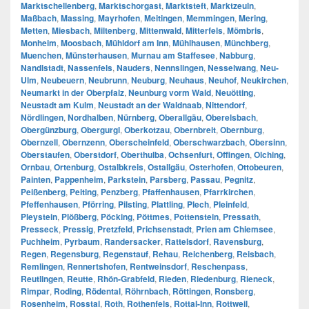
Marktschellenberg
,
Marktschorgast
,
Marktsteft
,
Marktzeuln
,
Maßbach
,
Massing
,
Mayrhofen
,
Meitingen
,
Memmingen
,
Mering
,
Metten
,
Miesbach
,
Miltenberg
,
Mittenwald
,
Mitterfels
,
Mömbris
,
Monheim
,
Moosbach
,
Mühldorf am Inn
,
Mühlhausen
,
Münchberg
,
Muenchen
,
Münsterhausen
,
Murnau am Staffesee
,
Nabburg
,
Nandlstadt
,
Nassenfels
,
Nauders
,
Nennslingen
,
Nesselwang
,
Neu-
Ulm
,
Neubeuern
,
Neubrunn
,
Neuburg
,
Neuhaus
,
Neuhof
,
Neukirchen
,
Neumarkt in der Oberpfalz
,
Neunburg vorm Wald
,
Neuötting
,
Neustadt am Kulm
,
Neustadt an der Waldnaab
,
Nittendorf
,
Nördlingen
,
Nordhalben
,
Nürnberg
,
Oberallgäu
,
Oberelsbach
,
Obergünzburg
,
Obergurgl
,
Oberkotzau
,
Obernbreit
,
Obernburg
,
Obernzell
,
Obernzenn
,
Oberscheinfeld
,
Oberschwarzbach
,
Obersinn
,
Oberstaufen
,
Oberstdorf
,
Oberthulba
,
Ochsenfurt
,
Offingen
,
Olching
,
Ornbau
,
Ortenburg
,
Ostalbkreis
,
Ostallgäu
,
Osterhofen
,
Ottobeuren
,
Painten
,
Pappenheim
,
Parkstein
,
Parsberg
,
Passau
,
Pegnitz
,
Peißenberg
,
Peiting
,
Penzberg
,
Pfaffenhausen
,
Pfarrkirchen
,
Pfeffenhausen
,
Pförring
,
Pilsting
,
Plattling
,
Plech
,
Pleinfeld
,
Pleystein
,
Plößberg
,
Pöcking
,
Pöttmes
,
Pottenstein
,
Pressath
,
Presseck
,
Pressig
,
Pretzfeld
,
Prichsenstadt
,
Prien am Chiemsee
,
Puchheim
,
Pyrbaum
,
Randersacker
,
Rattelsdorf
,
Ravensburg
,
Regen
,
Regensburg
,
Regenstauf
,
Rehau
,
Reichenberg
,
Reisbach
,
Remlingen
,
Rennertshofen
,
Rentweinsdorf
,
Reschenpass
,
Reutlingen
,
Reutte
,
Rhön-Grabfeld
,
Rieden
,
Riedenburg
,
Rieneck
,
Rimpar
,
Roding
,
Rödental
,
Röhrnbach
,
Röttingen
,
Ronsberg
,
Rosenheim
,
Rosstal
,
Roth
,
Rothenfels
,
Rottal-Inn
,
Rottweil
,