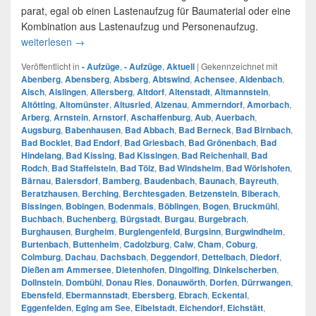
parat, egal ob einen Lastenaufzug für Baumaterial oder eine
Kombination aus Lastenaufzug und Personenaufzug.
weiterlesen
Unser Einzugsgebiet für Bauaufzüge
→
Veröffentlicht in
- Aufzüge
,
- Aufzüge
,
Aktuell
|
Gekennzeichnet mit
Abenberg
,
Abensberg
,
Absberg
,
Abtswind
,
Achensee
,
Aidenbach
,
Aisch
,
Aislingen
,
Allersberg
,
Altdorf
,
Altenstadt
,
Altmannstein
,
Altötting
,
Altomünster
,
Altusried
,
Alzenau
,
Ammerndorf
,
Amorbach
,
Arberg
,
Arnstein
,
Arnstorf
,
Aschaffenburg
,
Aub
,
Auerbach
,
Augsburg
,
Babenhausen
,
Bad Abbach
,
Bad Berneck
,
Bad Birnbach
,
Bad Bocklet
,
Bad Endorf
,
Bad Griesbach
,
Bad Grönenbach
,
Bad
Hindelang
,
Bad Kissing
,
Bad Kissingen
,
Bad Reichenhall
,
Bad
Rodch
,
Bad Staffelstein
,
Bad Tölz
,
Bad Windsheim
,
Bad Wörishofen
,
Bärnau
,
Baiersdorf
,
Bamberg
,
Baudenbach
,
Baunach
,
Bayreuth
,
Beratzhausen
,
Berching
,
Berchtesgaden
,
Betzenstein
,
Biberach
,
Bissingen
,
Bobingen
,
Bodenmais
,
Böblingen
,
Bogen
,
Bruckmühl
,
Buchbach
,
Buchenberg
,
Bürgstadt
,
Burgau
,
Burgebrach
,
Burghausen
,
Burgheim
,
Burglengenfeld
,
Burgsinn
,
Burgwindheim
,
Burtenbach
,
Buttenheim
,
Cadolzburg
,
Calw
,
Cham
,
Coburg
,
Colmburg
,
Dachau
,
Dachsbach
,
Deggendorf
,
Dettelbach
,
Diedorf
,
Dießen am Ammersee
,
Dietenhofen
,
Dingolfing
,
Dinkelscherben
,
Dollnstein
,
Dombühl
,
Donau Ries
,
Donauwörth
,
Dorfen
,
Dürrwangen
,
Ebensfeld
,
Ebermannstadt
,
Ebersberg
,
Ebrach
,
Eckental
,
Eggenfelden
,
Eging am See
,
Eibelstadt
,
Eichendorf
,
Eichstätt
,