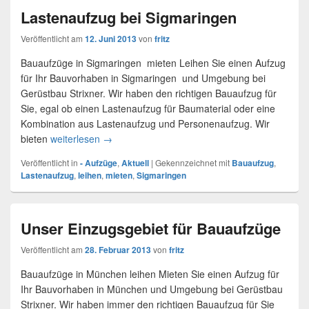
Lastenaufzug bei Sigmaringen
Veröffentlicht am
12. Juni 2013
von
fritz
Bauaufzüge in Sigmaringen mieten Leihen Sie einen Aufzug
für Ihr Bauvorhaben in Sigmaringen und Umgebung bei
Gerüstbau Strixner. Wir haben den richtigen Bauaufzug für
Sie, egal ob einen Lastenaufzug für Baumaterial oder eine
Kombination aus Lastenaufzug und Personenaufzug. Wir
bieten
weiterlesen
Lastenaufzug bei Sigmaringen
→
Veröffentlicht in
- Aufzüge
,
Aktuell
|
Gekennzeichnet mit
Bauaufzug
,
Lastenaufzug
,
leihen
,
mieten
,
Sigmaringen
Unser Einzugsgebiet für Bauaufzüge
Veröffentlicht am
28. Februar 2013
von
fritz
Bauaufzüge in München leihen Mieten Sie einen Aufzug für
Ihr Bauvorhaben in München und Umgebung bei Gerüstbau
Strixner. Wir haben immer den richtigen Bauaufzug für Sie