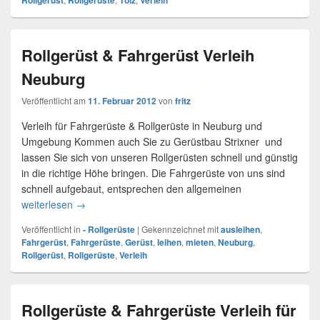
Rollgerüst
Rollgerüste
Tölz
Verleih
Rollgerüst & Fahrgerüst Verleih
Neuburg
Veröffentlicht am
11. Februar 2012
von
fritz
Verleih für Fahrgerüste & Rollgerüste in Neuburg und
Umgebung Kommen auch Sie zu Gerüstbau Strixner und
lassen Sie sich von unseren Rollgerüsten schnell und günstig
in die richtige Höhe bringen. Die Fahrgerüste von uns sind
schnell aufgebaut, entsprechen den allgemeinen
weiterlesen
Rollgerüst & Fahrgerüst Verleih Neuburg
→
Veröffentlicht in
- Rollgerüste
|
Gekennzeichnet mit
ausleihen
,
Fahrgerüst
,
Fahrgerüste
,
Gerüst
,
leihen
,
mieten
,
Neuburg
,
Rollgerüst
,
Rollgerüste
,
Verleih
Rollgerüste & Fahrgerüste Verleih für