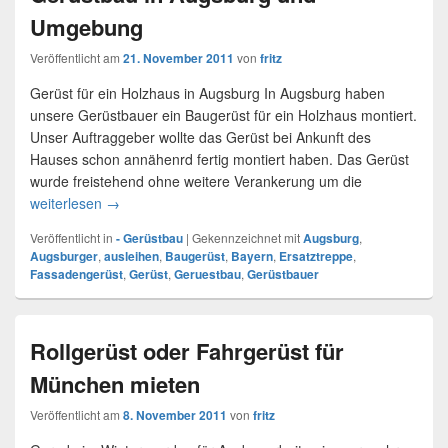
Umgebung
Veröffentlicht am
21. November 2011
von
fritz
Gerüst für ein Holzhaus in Augsburg In Augsburg haben
unsere Gerüstbauer ein Baugerüst für ein Holzhaus montiert.
Unser Auftraggeber wollte das Gerüst bei Ankunft des
Hauses schon annähenrd fertig montiert haben. Das Gerüst
wurde freistehend ohne weitere Verankerung um die
weiterlesen
Gerüstbau in Augsburg und Umgebung
→
Veröffentlicht in
- Gerüstbau
|
Gekennzeichnet mit
Augsburg
,
Augsburger
,
ausleihen
,
Baugerüst
,
Bayern
,
Ersatztreppe
,
Fassadengerüst
,
Gerüst
,
Geruestbau
,
Gerüstbauer
Rollgerüst oder Fahrgerüst für
München mieten
Veröffentlicht am
8. November 2011
von
fritz