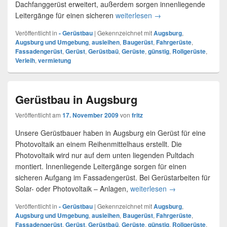
Dachfanggerüst erweitert, außerdem sorgen innenliegende
Leitergänge für einen sicheren
weiterlesen
Gerüstbauer Augsbur
→
Veröffentlicht in
- Gerüstbau
|
Gekennzeichnet mit
Augsburg
,
Augsburg und Umgebung
,
ausleihen
,
Baugerüst
,
Fahrgerüste
,
Fassadengerüst
,
Gerüst
,
Gerüstbaü
,
Gerüste
,
günstig
,
Rollgerüste
,
Verleih
,
vermietung
Gerüstbau in Augsburg
Veröffentlicht am
17. November 2009
von
fritz
Unsere Gerüstbauer haben in Augsburg ein Gerüst für eine
Photovoltaik an einem Reihenmittelhaus erstellt. Die
Photovoltaik wird nur auf dem unten liegenden Pultdach
montiert. Innenliegende Leitergänge sorgen für einen
sicheren Aufgang im Fassadengerüst. Bei Gerüstarbeiten für
Solar- oder Photovoltaik – Anlagen,
weiterlesen
Gerüstbau in Aug
→
Veröffentlicht in
- Gerüstbau
|
Gekennzeichnet mit
Augsburg
,
Augsburg und Umgebung
,
ausleihen
,
Baugerüst
,
Fahrgerüste
,
Fassadengerüst
,
Gerüst
,
Gerüstbaü
,
Gerüste
,
günstig
,
Rollgerüste
,