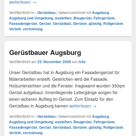
weiterlesen
Gerüstbau Augsburg
→
Veröffentlicht in
- Gerüstbau
|
Gekennzeichnet mit
Augsburg
,
Augsburg und Umgebung
,
ausleihen
,
Baugerüst
,
Fahrgerüste
,
Fassadengerüst
,
Gerüst
,
Gerüstbaü
,
Gerüste
,
günstig
,
Rollgerüste
,
Verleih
,
vermietung
Gerüstbauer Augsburg
Veröffentlicht am
23. November 2009
von
fritz
Unser Gerüstbau hat in Augsburg ein Fassadengerüst für
Malerarbeiten erstellt. Gestrichen wird die Fassade,
Holzuntersichten und die Fenster. Insgesamt wurden 350qm
Gerüst aufgebaut. Innenliegende Leitergänge sorgen für
einen sicheren Auftieg im Gerüst. Zum Einsatz für den
Gerüstbau in Augsburg kamen
weiterlesen
Gerüstbauer Augsbur
→
Veröffentlicht in
- Gerüstbau
|
Gekennzeichnet mit
Augsburg
,
Augsburg und Umgebung
,
ausleihen
,
Baugerüst
,
Fahrgerüste
,
Fassadengerüst
,
Gerüst
,
Gerüstbaü
,
Gerüste
,
günstig
,
Rollgerüste
,
Verleih
,
vermietung