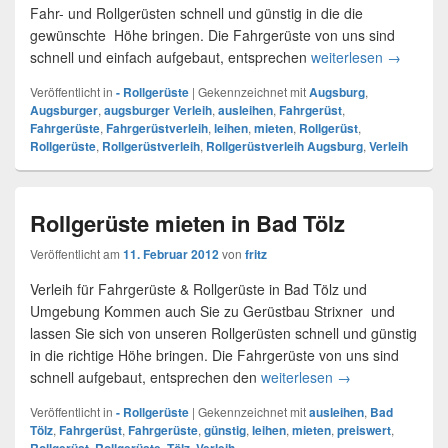
Fahr- und Rollgerüsten schnell und günstig in die die
gewünschte Höhe bringen. Die Fahrgerüste von uns sind
schnell und einfach aufgebaut, entsprechen
weiterlesen
Rollgerüs
→
Veröffentlicht in
- Rollgerüste
|
Gekennzeichnet mit
Augsburg
,
Augsburger
,
augsburger Verleih
,
ausleihen
,
Fahrgerüst
,
Fahrgerüste
,
Fahrgerüstverleih
,
leihen
,
mieten
,
Rollgerüst
,
Rollgerüste
,
Rollgerüstverleih
,
Rollgerüstverleih Augsburg
,
Verleih
Rollgerüste mieten in Bad Tölz
Veröffentlicht am
11. Februar 2012
von
fritz
Verleih für Fahrgerüste & Rollgerüste in Bad Tölz und
Umgebung Kommen auch Sie zu Gerüstbau Strixner und
lassen Sie sich von unseren Rollgerüsten schnell und günstig
in die richtige Höhe bringen. Die Fahrgerüste von uns sind
schnell aufgebaut, entsprechen den
weiterlesen
Rollgerüste miete
→
Veröffentlicht in
- Rollgerüste
|
Gekennzeichnet mit
ausleihen
,
Bad
Tölz
,
Fahrgerüst
,
Fahrgerüste
,
günstig
,
leihen
,
mieten
,
preiswert
,
,
,
,