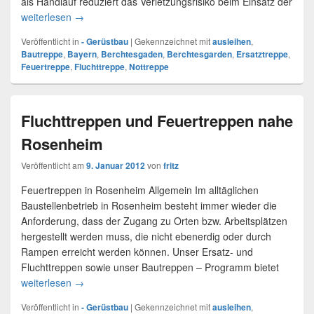
als Handlauf reduziert das Verletzungsrisiko beim Einsatz der
weiterlesen
Fluchttreppen und Ersatztreppen für Berchtesgaden
→
Veröffentlicht in
- Gerüstbau
|
Gekennzeichnet mit
ausleihen
,
Bautreppe
,
Bayern
,
Berchtesgaden
,
Berchtesgarden
,
Ersatztreppe
,
Feuertreppe
,
Fluchttreppe
,
Nottreppe
Fluchttreppen und Feuertreppen nahe
Rosenheim
Veröffentlicht am
9. Januar 2012
von
fritz
Feuertreppen in Rosenheim Allgemein Im alltäglichen
Baustellenbetrieb in Rosenheim besteht immer wieder die
Anforderung, dass der Zugang zu Orten bzw. Arbeitsplätzen
hergestellt werden muss, die nicht ebenerdig oder durch
Rampen erreicht werden können. Unser Ersatz- und
Fluchttreppen sowie unser Bautreppen – Programm bietet
weiterlesen
Fluchttreppen und Feuertreppen nahe Rosenheim
→
Veröffentlicht in
- Gerüstbau
|
Gekennzeichnet mit
ausleihen
,