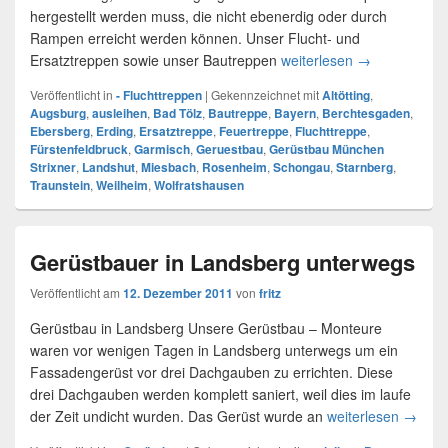
hergestellt werden muss, die nicht ebenerdig oder durch
Rampen erreicht werden können. Unser Flucht- und
Ersatztreppen sowie unser Bautreppen
weiterlesen
Fluchttreppen
→
Veröffentlicht in
- Fluchttreppen
|
Gekennzeichnet mit
Altötting
,
Augsburg
,
ausleihen
,
Bad Tölz
,
Bautreppe
,
Bayern
,
Berchtesgaden
,
Ebersberg
,
Erding
,
Ersatztreppe
,
Feuertreppe
,
Fluchttreppe
,
Fürstenfeldbruck
,
Garmisch
,
Geruestbau
,
Gerüstbau München
Strixner
,
Landshut
,
Miesbach
,
Rosenheim
,
Schongau
,
Starnberg
,
Traunstein
,
Weilheim
,
Wolfratshausen
Gerüstbauer in Landsberg unterwegs
Veröffentlicht am
12. Dezember 2011
von
fritz
Gerüstbau in Landsberg Unsere Gerüstbau – Monteure
waren vor wenigen Tagen in Landsberg unterwegs um ein
Fassadengerüst vor drei Dachgauben zu errichten. Diese
drei Dachgauben werden komplett saniert, weil dies im laufe
der Zeit undicht wurden. Das Gerüst wurde an
weiterlesen
Gerüst
→