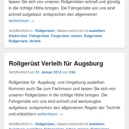
lassen Sie sich von unseren Rollgerüsten schnell und günstig
in die richtige Höhe bringen. Die Fahrgerüste von uns sind
schnell aufgebaut, entsprechen den allgemeinen
weiterlesen
Rollgerüste in Ehekirchen
→
Veröffentlicht in
- Rollgerüste
|
Gekennzeichnet mit
ausleihen
,
Ehekirchen
,
Fahrgerüste
,
Fargerüste
,
mieten
,
Rolgerüste
,
Rollgerüste
,
Verleih
Rollgerüst Verleih für Augsburg
Veröffentlicht am
31. Januar 2012
von
fritz
Rollgerüste für Augsburg und Umgebung ausleihen
Kommen auch Sie zum Fachmann und lassen Sie sich von
unseren Rollgerüsten in die richtige Höhe bringen. Die
Fahrgerüste von uns sind schnell und werkzeuglos
aufgebaut, entsprechen den allgemeinen Regeln der Technik
und erleichtern
weiterlesen
Rollgerüst Verleih für Augsburg
→
Veröffentlicht in
- Rollgerüste
|
Gekennzeichnet mit
anmieten
,
,
,
,
,
,
,