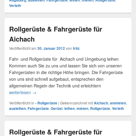
Augsburg
ausleihen
Fahrgerüste
leihen
mieten
Rollgerüste
Verleih
Rollgerüste & Fahrgerüste für
Aichach
Veröffentlicht am
30. Januar 2012
von
fritz
Fahr- und Rollgerüste für Aichach und Umgebung leihen
Kommen auch Sie zu uns und lassen Sie sich von unseren
Fahrgerüsten in die richtige Höhe bringen. Die Fahrgerüste
von uns sind schnell aufgebaut, entsprechen den
allgemeinen Regeln der Technik und erleichtern
weiterlesen
Rollgerüste & Fahrgerüste für Aichach
→
Veröffentlicht in
- Rollgerüste
|
Gekennzeichnet mit
Aichach
,
anmieten
,
ausleihen
,
Fahrgerüste
,
Gerüst
,
leihen
,
mieten
,
Rollgerüste
,
Verleih
Rollgerüste & Fahrgerüste für