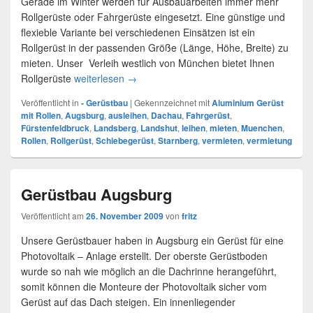
Gerade im Winter werden für Ausbauarbeiten immer mehr
Rollgerüste oder Fahrgerüste eingesetzt. Eine günstige und
flexieble Variante bei verschiedenen Einsätzen ist ein
Rollgerüst in der passenden Größe (Länge, Höhe, Breite) zu
mieten. Unser Verleih westlich von München bietet Ihnen
Rollgerüste
weiterlesen
Rollgerüst oder Fahrgerüst für München 
→
Veröffentlicht in
- Gerüstbau
|
Gekennzeichnet mit
Aluminium Gerüst
mit Rollen
,
Augsburg
,
ausleihen
,
Dachau
,
Fahrgerüst
,
Fürstenfeldbruck
,
Landsberg
,
Landshut
,
leihen
,
mieten
,
Muenchen
,
Rollen
,
Rollgerüst
,
Schiebegerüst
,
Starnberg
,
vermieten
,
vermietung
Gerüstbau Augsburg
Veröffentlicht am
26. November 2009
von
fritz
Unsere Gerüstbauer haben in Augsburg ein Gerüst für eine
Photovoltaik – Anlage erstellt. Der oberste Gerüstboden
wurde so nah wie möglich an die Dachrinne herangeführt,
somit können die Monteure der Photovoltaik sicher vom
Gerüst auf das Dach steigen. Ein innenliegender