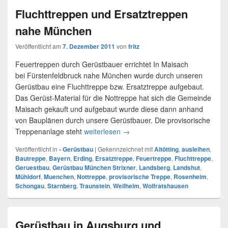
Fluchttreppen und Ersatztreppen
nahe München
Veröffentlicht am
7. Dezember 2011
von
fritz
Feuertreppen durch Gerüstbauer errichtet In Maisach
bei Fürstenfeldbruck nahe München wurde durch unseren
Gerüstbau eine Fluchttreppe bzw. Ersatztreppe aufgebaut.
Das Gerüst-Material für die Nottreppe hat sich die Gemeinde
Maisach gekauft und aufgebaut wurde diese dann anhand
von Bauplänen durch unsere Gerüstbauer. Die provisorische
Treppenanlage steht
weiterlesen
Fluchttreppen und Ersatztrepp
→
Veröffentlicht in
- Gerüstbau
|
Gekennzeichnet mit
Altötting
,
ausleihen
,
Bautreppe
,
Bayern
,
Erding
,
Ersatztreppe
,
Feuertreppe
,
Fluchttreppe
,
Geruestbau
,
Gerüstbau München Strixner
,
Landsberg
,
Landshut
,
Mühldorf
,
Muenchen
,
Nottreppe
,
provisorische Treppe
,
Rosenheim
,
Schongau
,
Starnberg
,
Traunstein
,
Weilheim
,
Wolfratshausen
Gerüstbau in Augsburg und