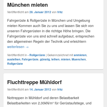
München mieten
Veröffentlicht am
28. Januar 2012
von
fritz
Fahrgerüste & Rollgerüste in München und Umgebung
mieten Kommen auch Sie zu uns und lassen Sie sich von
unseren Fahrgerüsten in die richtige Höhe bringen. Die
Fahrgerüste von uns sind schnell aufgebaut, entsprechen
den allgemeinen Regeln der Technik und erleichtern
weiterlesen
Rollgerüste & Fahrgerüste für München mieten
→
Veröffentlicht in
- Rollgerüste
|
Gekennzeichnet mit
anmieten
,
ausleihen
,
Fahrgerüste
,
günstig
,
leihen
,
mieten
,
Muenchen
,
Rollgerüste
Fluchttreppe Mühldorf
Veröffentlicht am
14. Januar 2012
von
fritz
Nottreppen in Mühldorf und deren Belastbarkeit
Belastbarkeiten von 2,00kN/m² für Gerüstaufstiege, und