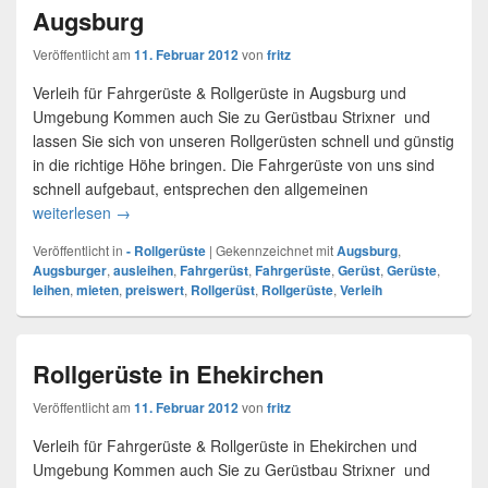
Augsburg
Veröffentlicht am
11. Februar 2012
von
fritz
Verleih für Fahrgerüste & Rollgerüste in Augsburg und
Umgebung Kommen auch Sie zu Gerüstbau Strixner und
lassen Sie sich von unseren Rollgerüsten schnell und günstig
in die richtige Höhe bringen. Die Fahrgerüste von uns sind
schnell aufgebaut, entsprechen den allgemeinen
weiterlesen
Rollgerüste & Fahrgerüste Verleih für Augsburg
→
Veröffentlicht in
- Rollgerüste
|
Gekennzeichnet mit
Augsburg
,
Augsburger
,
ausleihen
,
Fahrgerüst
,
Fahrgerüste
,
Gerüst
,
Gerüste
,
leihen
,
mieten
,
preiswert
,
Rollgerüst
,
Rollgerüste
,
Verleih
Rollgerüste in Ehekirchen
Veröffentlicht am
11. Februar 2012
von
fritz
Verleih für Fahrgerüste & Rollgerüste in Ehekirchen und
Umgebung Kommen auch Sie zu Gerüstbau Strixner und