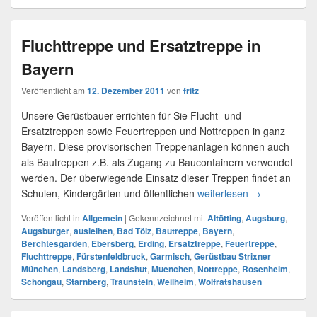
Fluchttreppe und Ersatztreppe in
Bayern
Veröffentlicht am
12. Dezember 2011
von
fritz
Unsere Gerüstbauer errichten für Sie Flucht- und
Ersatztreppen sowie Feuertreppen und Nottreppen in ganz
Bayern. Diese provisorischen Treppenanlagen können auch
als Bautreppen z.B. als Zugang zu Baucontainern verwendet
werden. Der überwiegende Einsatz dieser Treppen findet an
Schulen, Kindergärten und öffentlichen
weiterlesen
Fluchttreppe u
→
Veröffentlicht in
Allgemein
|
Gekennzeichnet mit
Altötting
,
Augsburg
,
Augsburger
,
ausleihen
,
Bad Tölz
,
Bautreppe
,
Bayern
,
Berchtesgarden
,
Ebersberg
,
Erding
,
Ersatztreppe
,
Feuertreppe
,
Fluchttreppe
,
Fürstenfeldbruck
,
Garmisch
,
Gerüstbau Strixner
München
,
Landsberg
,
Landshut
,
Muenchen
,
Nottreppe
,
Rosenheim
,
Schongau
,
Starnberg
,
Traunstein
,
Weilheim
,
Wolfratshausen