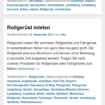
Veröffentlicht in
- Gerüstbau
|
Gekennzeichnet mit
ausleihen
,
Bayern
,
Fassadengerüst
,
Geruestbau
,
Gerüstbauer
,
Landsberg
,
Landsberg
am Lech
,
leihen
,
mieten
,
Rollgerüst
,
vermietung
Rollgerüst mieten
Veröffentlicht am
12. Dezember 2011
von
fritz
Rollgerüst mieten Wir vermieten Rollgerüste und Fahrgerüst
in verschiedenen Höhen von ganz klein bis ganz groß. Die
Rollgerüst sind aus Aluminium und können ohne Werkzeug
in kürzester Zeit aufgebaut werden. Fragen Sie nach
unseren Preislisten für Rollgerüste oder Fahrgerüste zum
Mieten
weiterlesen
Rollgerüst mieten
→
Veröffentlicht in
- Rollgerüste
|
Gekennzeichnet mit
Altötting
,
Augsburg
,
Augsburger
,
ausleihen
,
Bad Tölz
,
Bayern
,
Berchtesgarden
,
Ebersberg
,
Erding
,
Fahrgerüst
,
Fahrgerüst
Umgebung
,
Gerüst
,
Geruestbau
,
Gerüstbau München Strixner
,
Landsberg
,
Landshut
,
leihen
,
mieten
,
Mühldorf
,
Muenchen
,
Rollgerüst
,
Rosenheim
,
Schongau
,
Traunstein
,
Verleih
,
vermietung
,
Weilheim
,
Wolfratshausen