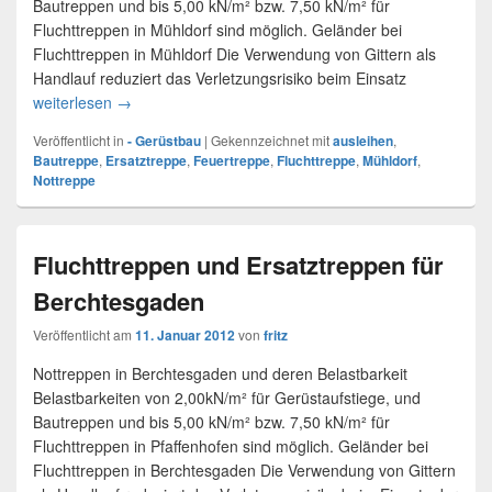
Bautreppen und bis 5,00 kN/m² bzw. 7,50 kN/m² für
Fluchttreppen in Mühldorf sind möglich. Geländer bei
Fluchttreppen in Mühldorf Die Verwendung von Gittern als
Handlauf reduziert das Verletzungsrisiko beim Einsatz
weiterlesen
Fluchttreppe Mühldorf
→
Veröffentlicht in
- Gerüstbau
|
Gekennzeichnet mit
ausleihen
,
Bautreppe
,
Ersatztreppe
,
Feuertreppe
,
Fluchttreppe
,
Mühldorf
,
Nottreppe
Fluchttreppen und Ersatztreppen für
Berchtesgaden
Veröffentlicht am
11. Januar 2012
von
fritz
Nottreppen in Berchtesgaden und deren Belastbarkeit
Belastbarkeiten von 2,00kN/m² für Gerüstaufstiege, und
Bautreppen und bis 5,00 kN/m² bzw. 7,50 kN/m² für
Fluchttreppen in Pfaffenhofen sind möglich. Geländer bei
Fluchttreppen in Berchtesgaden Die Verwendung von Gittern