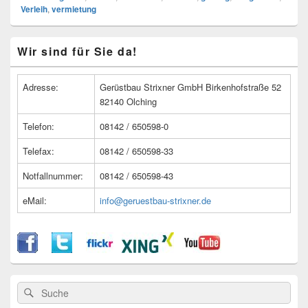
Verleih
,
vermietung
Primärer
Wir sind für Sie da!
Seitenleisten
Widget-
Bereich
Adresse:
Gerüstbau Strixner GmbH Birkenhofstraße 52
82140 Olching
Telefon:
08142 / 650598-0
Telefax:
08142 / 650598-33
Notfallnummer:
08142 / 650598-43
eMail:
info@geruestbau-strixner.de
Suche
Suche
nach: