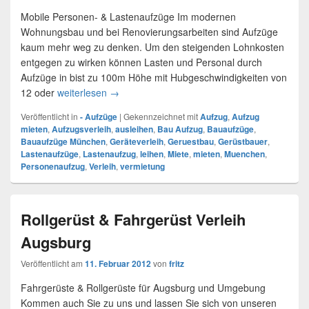
Mobile Personen- & Lastenaufzüge Im modernen
Wohnungsbau und bei Renovierungsarbeiten sind Aufzüge
kaum mehr weg zu denken. Um den steigenden Lohnkosten
entgegen zu wirken können Lasten und Personal durch
Aufzüge in bist zu 100m Höhe mit Hubgeschwindigkeiten von
12 oder
weiterlesen
Personen- & Lastenaufzüge mieten (Bauaufz
→
Veröffentlicht in
- Aufzüge
|
Gekennzeichnet mit
Aufzug
,
Aufzug
mieten
,
Aufzugsverleih
,
ausleihen
,
Bau Aufzug
,
Bauaufzüge
,
Bauaufzüge München
,
Geräteverleih
,
Geruestbau
,
Gerüstbauer
,
Lastenaufzüge
,
Lastenaufzug
,
leihen
,
Miete
,
mieten
,
Muenchen
,
Personenaufzug
,
Verleih
,
vermietung
Rollgerüst & Fahrgerüst Verleih
Augsburg
Veröffentlicht am
11. Februar 2012
von
fritz
Fahrgerüste & Rollgerüste für Augsburg und Umgebung
Kommen auch Sie zu uns und lassen Sie sich von unseren