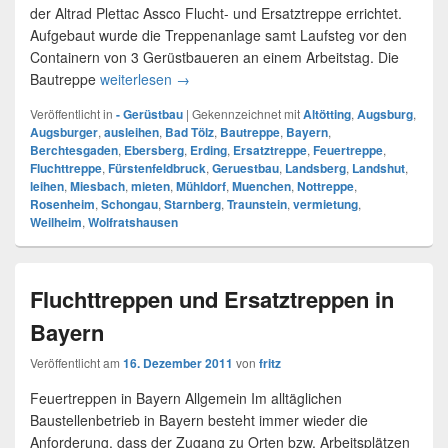
der Altrad Plettac Assco Flucht- und Ersatztreppe errichtet.
Aufgebaut wurde die Treppenanlage samt Laufsteg vor den
Containern von 3 Gerüstbaueren an einem Arbeitstag. Die
Bautreppe
weiterlesen
Bautreppe in Karlsfeld bei München
→
Veröffentlicht in
- Gerüstbau
|
Gekennzeichnet mit
Altötting
,
Augsburg
,
Augsburger
,
ausleihen
,
Bad Tölz
,
Bautreppe
,
Bayern
,
Berchtesgaden
,
Ebersberg
,
Erding
,
Ersatztreppe
,
Feuertreppe
,
Fluchttreppe
,
Fürstenfeldbruck
,
Geruestbau
,
Landsberg
,
Landshut
,
leihen
,
Miesbach
,
mieten
,
Mühldorf
,
Muenchen
,
Nottreppe
,
Rosenheim
,
Schongau
,
Starnberg
,
Traunstein
,
vermietung
,
Weilheim
,
Wolfratshausen
Fluchttreppen und Ersatztreppen in
Bayern
Veröffentlicht am
16. Dezember 2011
von
fritz
Feuertreppen in Bayern Allgemein Im alltäglichen
Baustellenbetrieb in Bayern besteht immer wieder die
Anforderung, dass der Zugang zu Orten bzw. Arbeitsplätzen