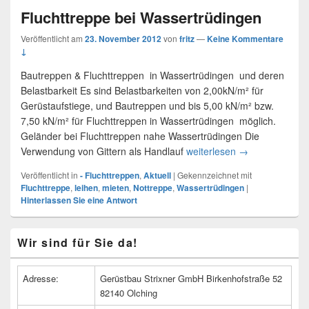
Fluchttreppe bei Wassertrüdingen
Veröffentlicht am
23. November 2012
von
fritz
—
Keine Kommentare
↓
Bautreppen & Fluchttreppen in Wassertrüdingen und deren
Belastbarkeit Es sind Belastbarkeiten von 2,00kN/m² für
Gerüstaufstiege, und Bautreppen und bis 5,00 kN/m² bzw.
7,50 kN/m² für Fluchttreppen in Wassertrüdingen möglich.
Geländer bei Fluchttreppen nahe Wassertrüdingen Die
Verwendung von Gittern als Handlauf
weiterlesen
Fluchttreppe be
→
Veröffentlicht in
- Fluchttreppen
,
Aktuell
|
Gekennzeichnet mit
Fluchttreppe
,
leihen
,
mieten
,
Nottreppe
,
Wassertrüdingen
|
Hinterlassen Sie eine Antwort
Primärer
Wir sind für Sie da!
Seitenleisten
Widget-
Bereich
Adresse:
Gerüstbau Strixner GmbH Birkenhofstraße 52
82140 Olching