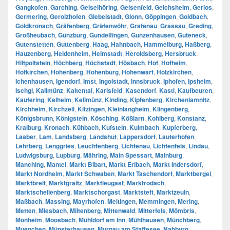
Gangkofen
,
Garching
,
Geiselhöring
,
Geisenfeld
,
Gelchsheim
,
Gerlos
,
Germering
,
Gerolzhofen
,
Giebelstadt
,
Glonn
,
Göppingen
,
Goldbach
,
Goldkronach
,
Gräfenberg
,
Gräfenwöhr
,
Grafenau
,
Grassau
,
Greding
,
Großheubach
,
Günzburg
,
Gundelfingen
,
Gunzenhausen
,
Guteneck
,
Gutenstetten
,
Guttenberg
,
Haag
,
Hahnbach
,
Hammelburg
,
Haßberg
,
Hauzenberg
,
Heidenheim
,
Helmstadt
,
Heroldsberg
,
Hersbruck
,
Hiltpoltstein
,
Höchberg
,
Höchstadt
,
Hösbach
,
Hof
,
Hofheim
,
Hofkirchen
,
Hohenberg
,
Hohenburg
,
Hohenwart
,
Holzkirchen
,
Ichenhausen
,
Igendorf
,
Imst
,
Ingolstadt
,
Innsbruck
,
Iphofen
,
Ipsheim
,
Ischgl
,
Kallmünz
,
Kaltental
,
Karlsfeld
,
Kasendorf
,
Kastl
,
Kaufbeuren
,
Kaufering
,
Kelheim
,
Kellmünz
,
Kinding
,
Kipfenberg
,
Kirchenlamnitz
,
Kirchheim
,
Kirchzell
,
Kitzingen
,
Kleinlangheim
,
Klingenberg
,
Königsbrunn
,
Königstein
,
Kösching
,
Kößlarn
,
Kohlberg
,
Konstanz
,
Kraiburg
,
Kronach
,
Kühbach
,
Kufstein
,
Kulmbach
,
Kupferberg
,
Laaber
,
Lam
,
Landsberg
,
Landshut
,
Lappersdorf
,
Lauterhofen
,
Lehrberg
,
Lenggries
,
Leuchtenberg
,
Lichtenau
,
Lichtenfels
,
Lindau
,
Ludwigsburg
,
Lupburg
,
Mähring
,
Main Spessart
,
Mainburg
,
Manching
,
Mantel
,
Markt Bibart
,
Markt Erlbach
,
Markt Indersdorf
,
Markt Nordheim
,
Markt Schwaben
,
Markt Taschendorf
,
Marktbergel
,
Marktbreit
,
Marktgraitz
,
Marktleugast
,
Marktrodach
,
Marktschellenberg
,
Marktschorgast
,
Marktsteft
,
Marktzeuln
,
Maßbach
,
Massing
,
Mayrhofen
,
Meitingen
,
Memmingen
,
Mering
,
Metten
,
Miesbach
,
Miltenberg
,
Mittenwald
,
Mitterfels
,
Mömbris
,
Monheim
,
Moosbach
,
Mühldorf am Inn
,
Mühlhausen
,
Münchberg
,
Muenchen
,
Münsterhausen
,
Murnau am Staffesee
,
Nabburg
,