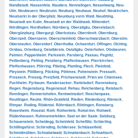
Nandlstadt
,
Nassenfels
,
Nauders
,
Nennslingen
,
Nesselwang
,
Neu-
Ulm
,
Neubeuern
,
Neubrunn
,
Neuburg
,
Neuhaus
,
Neuhof
,
Neukirchen
,
Neumarkt in der Oberpfalz
,
Neunburg vorm Wald
,
Neuötting
,
Neustadt am Kulm
,
Neustadt an der Waldnaab
,
Nittendorf
,
Nördlingen
,
Nordhalben
,
Nürnberg
,
Oberallgäu
,
Oberelsbach
,
Obergünzburg
,
Obergurgl
,
Oberkotzau
,
Obernbreit
,
Obernburg
,
Obernzell
,
Obernzenn
,
Oberscheinfeld
,
Oberschwarzbach
,
Obersinn
,
Oberstaufen
,
Oberstdorf
,
Oberthulba
,
Ochsenfurt
,
Offingen
,
Olching
,
Ornbau
,
Ortenburg
,
Ostalbkreis
,
Ostallgäu
,
Osterhofen
,
Ottobeuren
,
Painten
,
Pappenheim
,
Parkstein
,
Parsberg
,
Passau
,
Pegnitz
,
Peißenberg
,
Peiting
,
Penzberg
,
Pfaffenhausen
,
Pfarrkirchen
,
Pfeffenhausen
,
Pförring
,
Pilsting
,
Plattling
,
Plech
,
Pleinfeld
,
Pleystein
,
Plößberg
,
Pöcking
,
Pöttmes
,
Pottenstein
,
Pressath
,
Presseck
,
Pressig
,
Pretzfeld
,
Prichsenstadt
,
Prien am Chiemsee
,
Puchheim
,
Pyrbaum
,
Randersacker
,
Rattelsdorf
,
Ravensburg
,
Regen
,
Regensburg
,
Regenstauf
,
Rehau
,
Reichenberg
,
Reisbach
,
Remlingen
,
Rennertshofen
,
Rentweinsdorf
,
Reschenpass
,
Reutlingen
,
Reutte
,
Rhön-Grabfeld
,
Rieden
,
Riedenburg
,
Rieneck
,
Rimpar
,
Roding
,
Rödental
,
Röhrnbach
,
Röttingen
,
Ronsberg
,
Rosenheim
,
Rosstal
,
Roth
,
Rothenfels
,
Rottal-Inn
,
Rottweil
,
Rüdenhausen
,
Ruhmannsfelden
,
Saal an der Saale
,
Salzburg
,
Schauenstein
,
Scheidegg
,
Scheinfeld
,
Scheßlitz
,
Schierling
,
Schillingsfürst
,
Schirnding
,
Schliersee
,
Schlüsselfeld
,
Schmidmühlen
,
Schnabelwaid
,
Schnaitenbach
,
Schnaittach
,
,
,
,
,
,