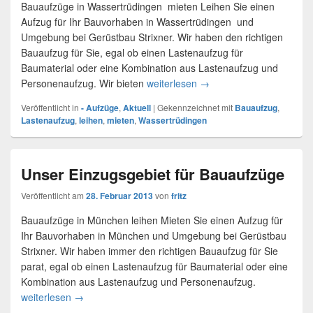
Bauaufzüge in Wassertrüdingen mieten Leihen Sie einen
Aufzug für Ihr Bauvorhaben in Wassertrüdingen und
Umgebung bei Gerüstbau Strixner. Wir haben den richtigen
Bauaufzug für Sie, egal ob einen Lastenaufzug für
Baumaterial oder eine Kombination aus Lastenaufzug und
Personenaufzug. Wir bieten
weiterlesen
Lastenaufzug – Wassertr
→
Veröffentlicht in
- Aufzüge
,
Aktuell
|
Gekennzeichnet mit
Bauaufzug
,
Lastenaufzug
,
leihen
,
mieten
,
Wassertrüdingen
Unser Einzugsgebiet für Bauaufzüge
Veröffentlicht am
28. Februar 2013
von
fritz
Bauaufzüge in München leihen Mieten Sie einen Aufzug für
Ihr Bauvorhaben in München und Umgebung bei Gerüstbau
Strixner. Wir haben immer den richtigen Bauaufzug für Sie
parat, egal ob einen Lastenaufzug für Baumaterial oder eine
Kombination aus Lastenaufzug und Personenaufzug.
weiterlesen
Unser Einzugsgebiet für Bauaufzüge
→