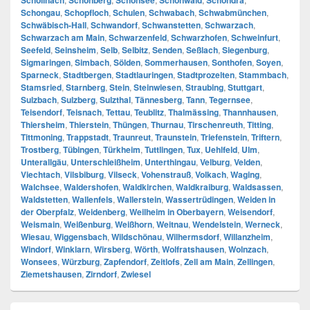
Schöllnach
Schönberg
Schönsee
Schönwald
Schondra
Schongau
,
Schopfloch
,
Schulen
,
Schwabach
,
Schwabmünchen
,
Schwäbisch-Hall
,
Schwandorf
,
Schwanstetten
,
Schwarzach
,
Schwarzach am Main
,
Schwarzenfeld
,
Schwarzhofen
,
Schweinfurt
,
Seefeld
,
Seinsheim
,
Selb
,
Selbitz
,
Senden
,
Seßlach
,
Siegenburg
,
Sigmaringen
,
Simbach
,
Sölden
,
Sommerhausen
,
Sonthofen
,
Soyen
,
Sparneck
,
Stadtbergen
,
Stadtlauringen
,
Stadtprozelten
,
Stammbach
,
Stamsried
,
Starnberg
,
Stein
,
Steinwiesen
,
Straubing
,
Stuttgart
,
Sulzbach
,
Sulzberg
,
Sulzthal
,
Tännesberg
,
Tann
,
Tegernsee
,
Teisendorf
,
Teisnach
,
Tettau
,
Teublitz
,
Thalmässing
,
Thannhausen
,
Thiersheim
,
Thierstein
,
Thüngen
,
Thurnau
,
Tirschenreuth
,
Titting
,
Tittmoning
,
Trappstadt
,
Traunreut
,
Traunstein
,
Triefenstein
,
Triftern
,
Trostberg
,
Tübingen
,
Türkheim
,
Tuttlingen
,
Tux
,
Uehlfeld
,
Ulm
,
Unterallgäu
,
Unterschleißheim
,
Unterthingau
,
Velburg
,
Velden
,
Viechtach
,
Vilsbiburg
,
Vilseck
,
Vohenstrauß
,
Volkach
,
Waging
,
Walchsee
,
Waldershofen
,
Waldkirchen
,
Waldkraiburg
,
Waldsassen
,
Waldstetten
,
Wallenfels
,
Wallerstein
,
Wassertrüdingen
,
Weiden in
der Oberpfalz
,
Weidenberg
,
Weilheim in Oberbayern
,
Weisendorf
,
Weismain
,
Weißenburg
,
Weißhorn
,
Weitnau
,
Wendelstein
,
Werneck
,
Wiesau
,
Wiggensbach
,
Wildschönau
,
Wilhermsdorf
,
Willanzheim
,
Windorf
,
Winklarn
,
Wirsberg
,
Wörth
,
Wolfratshausen
,
Wolnzach
,
Wonsees
,
Würzburg
,
Zapfendorf
,
Zeitlofs
,
Zell am Main
,
Zellingen
,
Ziemetshausen
,
Zirndorf
,
Zwiesel