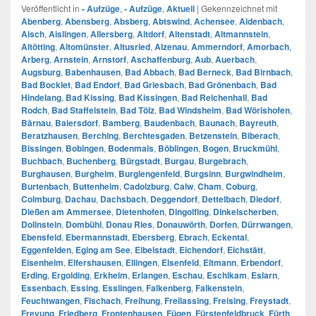
Veröffentlicht in
- Aufzüge
,
- Aufzüge
,
Aktuell
|
Gekennzeichnet mit
Abenberg
,
Abensberg
,
Absberg
,
Abtswind
,
Achensee
,
Aidenbach
,
Aisch
,
Aislingen
,
Allersberg
,
Altdorf
,
Altenstadt
,
Altmannstein
,
Altötting
,
Altomünster
,
Altusried
,
Alzenau
,
Ammerndorf
,
Amorbach
,
Arberg
,
Arnstein
,
Arnstorf
,
Aschaffenburg
,
Aub
,
Auerbach
,
Augsburg
,
Babenhausen
,
Bad Abbach
,
Bad Berneck
,
Bad Birnbach
,
Bad Bocklet
,
Bad Endorf
,
Bad Griesbach
,
Bad Grönenbach
,
Bad
Hindelang
,
Bad Kissing
,
Bad Kissingen
,
Bad Reichenhall
,
Bad
Rodch
,
Bad Staffelstein
,
Bad Tölz
,
Bad Windsheim
,
Bad Wörishofen
,
Bärnau
,
Baiersdorf
,
Bamberg
,
Baudenbach
,
Baunach
,
Bayreuth
,
Beratzhausen
,
Berching
,
Berchtesgaden
,
Betzenstein
,
Biberach
,
Bissingen
,
Bobingen
,
Bodenmais
,
Böblingen
,
Bogen
,
Bruckmühl
,
Buchbach
,
Buchenberg
,
Bürgstadt
,
Burgau
,
Burgebrach
,
Burghausen
,
Burgheim
,
Burglengenfeld
,
Burgsinn
,
Burgwindheim
,
Burtenbach
,
Buttenheim
,
Cadolzburg
,
Calw
,
Cham
,
Coburg
,
Colmburg
,
Dachau
,
Dachsbach
,
Deggendorf
,
Dettelbach
,
Diedorf
,
Dießen am Ammersee
,
Dietenhofen
,
Dingolfing
,
Dinkelscherben
,
Dollnstein
,
Dombühl
,
Donau Ries
,
Donauwörth
,
Dorfen
,
Dürrwangen
,
Ebensfeld
,
Ebermannstadt
,
Ebersberg
,
Ebrach
,
Eckental
,
Eggenfelden
,
Eging am See
,
Eibelstadt
,
Eichendorf
,
Eichstätt
,
Eisenheim
,
Elfershausen
,
Ellingen
,
Elsenfeld
,
Eltmann
,
Erbendorf
,
Erding
,
Ergolding
,
Erkheim
,
Erlangen
,
Eschau
,
Eschlkam
,
Eslarn
,
Essenbach
,
Essing
,
Esslingen
,
Falkenberg
,
Falkenstein
,
Feuchtwangen
,
Fischach
,
Freihung
,
Freilassing
,
Freising
,
Freystadt
,
Freyung
,
Friedberg
,
Frontenhausen
,
Fügen
,
Fürstenfeldbruck
,
Fürth
,