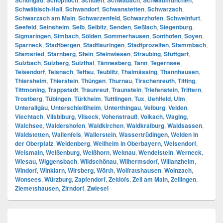
Schongau
Schopfloch
Schulen
Schwabach
Schwabmünchen
Schwäbisch-Hall
,
Schwandorf
,
Schwanstetten
,
Schwarzach
,
Schwarzach am Main
,
Schwarzenfeld
,
Schwarzhofen
,
Schweinfurt
,
Seefeld
,
Seinsheim
,
Selb
,
Selbitz
,
Senden
,
Seßlach
,
Siegenburg
,
Sigmaringen
,
Simbach
,
Sölden
,
Sommerhausen
,
Sonthofen
,
Soyen
,
Sparneck
,
Stadtbergen
,
Stadtlauringen
,
Stadtprozelten
,
Stammbach
,
Stamsried
,
Starnberg
,
Stein
,
Steinwiesen
,
Straubing
,
Stuttgart
,
Sulzbach
,
Sulzberg
,
Sulzthal
,
Tännesberg
,
Tann
,
Tegernsee
,
Teisendorf
,
Teisnach
,
Tettau
,
Teublitz
,
Thalmässing
,
Thannhausen
,
Thiersheim
,
Thierstein
,
Thüngen
,
Thurnau
,
Tirschenreuth
,
Titting
,
Tittmoning
,
Trappstadt
,
Traunreut
,
Traunstein
,
Triefenstein
,
Triftern
,
Trostberg
,
Tübingen
,
Türkheim
,
Tuttlingen
,
Tux
,
Uehlfeld
,
Ulm
,
Unterallgäu
,
Unterschleißheim
,
Unterthingau
,
Velburg
,
Velden
,
Viechtach
,
Vilsbiburg
,
Vilseck
,
Vohenstrauß
,
Volkach
,
Waging
,
Walchsee
,
Waldershofen
,
Waldkirchen
,
Waldkraiburg
,
Waldsassen
,
Waldstetten
,
Wallenfels
,
Wallerstein
,
Wassertrüdingen
,
Weiden in
der Oberpfalz
,
Weidenberg
,
Weilheim in Oberbayern
,
Weisendorf
,
Weismain
,
Weißenburg
,
Weißhorn
,
Weitnau
,
Wendelstein
,
Werneck
,
Wiesau
,
Wiggensbach
,
Wildschönau
,
Wilhermsdorf
,
Willanzheim
,
Windorf
,
Winklarn
,
Wirsberg
,
Wörth
,
Wolfratshausen
,
Wolnzach
,
Wonsees
,
Würzburg
,
Zapfendorf
,
Zeitlofs
,
Zell am Main
,
Zellingen
,
Ziemetshausen
,
Zirndorf
,
Zwiesel