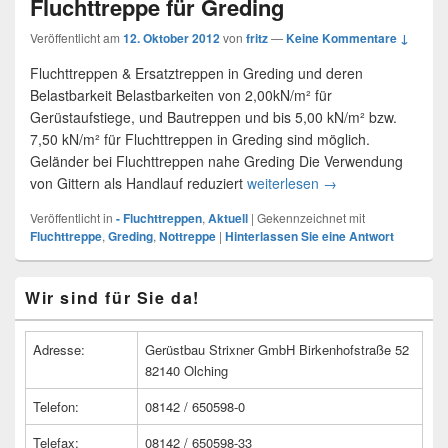
Fluchttreppe für Greding
Veröffentlicht am
12. Oktober 2012
von
fritz
—
Keine Kommentare ↓
Fluchttreppen & Ersatztreppen in Greding und deren
Belastbarkeit Belastbarkeiten von 2,00kN/m² für
Gerüstaufstiege, und Bautreppen und bis 5,00 kN/m² bzw.
7,50 kN/m² für Fluchttreppen in Greding sind möglich.
Geländer bei Fluchttreppen nahe Greding Die Verwendung
von Gittern als Handlauf reduziert
weiterlesen
Fluchttreppe für Gr
→
Veröffentlicht in
- Fluchttreppen
,
Aktuell
|
Gekennzeichnet mit
Fluchttreppe
,
Greding
,
Nottreppe
|
Hinterlassen Sie eine Antwort
Primärer
Wir sind für Sie da!
Seitenleisten
Widget-
Bereich
Adresse:
Gerüstbau Strixner GmbH Birkenhofstraße 52
82140 Olching
Telefon:
08142 / 650598-0
Telefax:
08142 / 650598-33