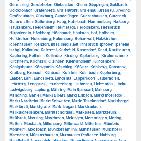
Germering
,
Gerolzhofen
,
Giebelstadt
,
Glonn
,
Göppingen
,
Goldbach
,
Goldkronach
,
Gräfenberg
,
Gräfenwöhr
,
Grafenau
,
Grassau
,
Greding
,
Großheubach
,
Günzburg
,
Gundelfingen
,
Gunzenhausen
,
Guteneck
,
Gutenstetten
,
Guttenberg
,
Haag
,
Hahnbach
,
Hammelburg
,
Haßberg
,
Hauzenberg
,
Heidenheim
,
Helmstadt
,
Heroldsberg
,
Hersbruck
,
Hiltpoltstein
,
Höchberg
,
Höchstadt
,
Hösbach
,
Hof
,
Hofheim
,
Hofkirchen
,
Hohenberg
,
Hohenburg
,
Hohenwart
,
Holzkirchen
,
Ichenhausen
,
Igendorf
,
Imst
,
Ingolstadt
,
Innsbruck
,
Iphofen
,
Ipsheim
,
Ischgl
,
Kallmünz
,
Kaltental
,
Karlsfeld
,
Kasendorf
,
Kastl
,
Kaufbeuren
,
Kaufering
,
Kelheim
,
Kellmünz
,
Kinding
,
Kipfenberg
,
Kirchenlamnitz
,
Kirchheim
,
Kirchzell
,
Kitzingen
,
Kleinlangheim
,
Klingenberg
,
Königsbrunn
,
Königstein
,
Kösching
,
Kößlarn
,
Kohlberg
,
Konstanz
,
Kraiburg
,
Kronach
,
Kühbach
,
Kufstein
,
Kulmbach
,
Kupferberg
,
Laaber
,
Lam
,
Landsberg
,
Landshut
,
Lappersdorf
,
Lauterhofen
,
Lehrberg
,
Lenggries
,
Leuchtenberg
,
Lichtenau
,
Lichtenfels
,
Lindau
,
Ludwigsburg
,
Lupburg
,
Mähring
,
Main Spessart
,
Mainburg
,
Manching
,
Mantel
,
Markt Bibart
,
Markt Erlbach
,
Markt Indersdorf
,
Markt Nordheim
,
Markt Schwaben
,
Markt Taschendorf
,
Marktbergel
,
Marktbreit
,
Marktgraitz
,
Marktleugast
,
Marktrodach
,
Marktschellenberg
,
Marktschorgast
,
Marktsteft
,
Marktzeuln
,
Maßbach
,
Massing
,
Mayrhofen
,
Meitingen
,
Memmingen
,
Mering
,
Metten
,
Miesbach
,
Miltenberg
,
Mittenwald
,
Mitterfels
,
Mömbris
,
Monheim
,
Moosbach
,
Mühldorf am Inn
,
Mühlhausen
,
Münchberg
,
Muenchen
,
Münsterhausen
,
Murnau am Staffesee
,
Nabburg
,
Nandlstadt
,
Nassenfels
,
Nauders
,
Nennslingen
,
Nesselwang
,
Neu-