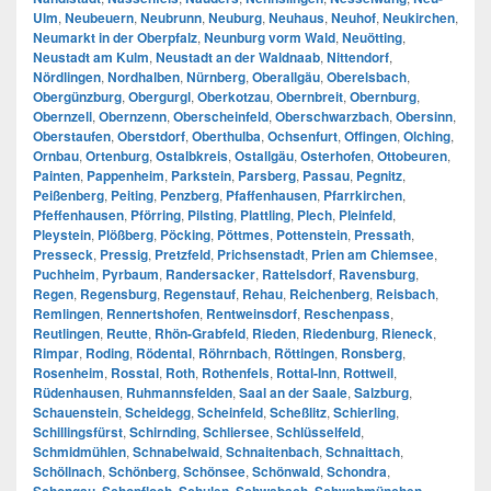
Ulm
,
Neubeuern
,
Neubrunn
,
Neuburg
,
Neuhaus
,
Neuhof
,
Neukirchen
,
Neumarkt in der Oberpfalz
,
Neunburg vorm Wald
,
Neuötting
,
Neustadt am Kulm
,
Neustadt an der Waldnaab
,
Nittendorf
,
Nördlingen
,
Nordhalben
,
Nürnberg
,
Oberallgäu
,
Oberelsbach
,
Obergünzburg
,
Obergurgl
,
Oberkotzau
,
Obernbreit
,
Obernburg
,
Obernzell
,
Obernzenn
,
Oberscheinfeld
,
Oberschwarzbach
,
Obersinn
,
Oberstaufen
,
Oberstdorf
,
Oberthulba
,
Ochsenfurt
,
Offingen
,
Olching
,
Ornbau
,
Ortenburg
,
Ostalbkreis
,
Ostallgäu
,
Osterhofen
,
Ottobeuren
,
Painten
,
Pappenheim
,
Parkstein
,
Parsberg
,
Passau
,
Pegnitz
,
Peißenberg
,
Peiting
,
Penzberg
,
Pfaffenhausen
,
Pfarrkirchen
,
Pfeffenhausen
,
Pförring
,
Pilsting
,
Plattling
,
Plech
,
Pleinfeld
,
Pleystein
,
Plößberg
,
Pöcking
,
Pöttmes
,
Pottenstein
,
Pressath
,
Presseck
,
Pressig
,
Pretzfeld
,
Prichsenstadt
,
Prien am Chiemsee
,
Puchheim
,
Pyrbaum
,
Randersacker
,
Rattelsdorf
,
Ravensburg
,
Regen
,
Regensburg
,
Regenstauf
,
Rehau
,
Reichenberg
,
Reisbach
,
Remlingen
,
Rennertshofen
,
Rentweinsdorf
,
Reschenpass
,
Reutlingen
,
Reutte
,
Rhön-Grabfeld
,
Rieden
,
Riedenburg
,
Rieneck
,
Rimpar
,
Roding
,
Rödental
,
Röhrnbach
,
Röttingen
,
Ronsberg
,
Rosenheim
,
Rosstal
,
Roth
,
Rothenfels
,
Rottal-Inn
,
Rottweil
,
Rüdenhausen
,
Ruhmannsfelden
,
Saal an der Saale
,
Salzburg
,
Schauenstein
,
Scheidegg
,
Scheinfeld
,
Scheßlitz
,
Schierling
,
Schillingsfürst
,
Schirnding
,
Schliersee
,
Schlüsselfeld
,
Schmidmühlen
,
Schnabelwaid
,
Schnaitenbach
,
Schnaittach
,
Schöllnach
,
Schönberg
,
Schönsee
,
Schönwald
,
Schondra
,
,
,
,
,
,