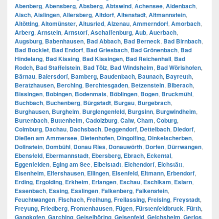
Abenberg
,
Abensberg
,
Absberg
,
Abtswind
,
Achensee
,
Aidenbach
,
Aisch
,
Aislingen
,
Allersberg
,
Altdorf
,
Altenstadt
,
Altmannstein
,
Altötting
,
Altomünster
,
Altusried
,
Alzenau
,
Ammerndorf
,
Amorbach
,
Arberg
,
Arnstein
,
Arnstorf
,
Aschaffenburg
,
Aub
,
Auerbach
,
Augsburg
,
Babenhausen
,
Bad Abbach
,
Bad Berneck
,
Bad Birnbach
,
Bad Bocklet
,
Bad Endorf
,
Bad Griesbach
,
Bad Grönenbach
,
Bad
Hindelang
,
Bad Kissing
,
Bad Kissingen
,
Bad Reichenhall
,
Bad
Rodch
,
Bad Staffelstein
,
Bad Tölz
,
Bad Windsheim
,
Bad Wörishofen
,
Bärnau
,
Baiersdorf
,
Bamberg
,
Baudenbach
,
Baunach
,
Bayreuth
,
Beratzhausen
,
Berching
,
Berchtesgaden
,
Betzenstein
,
Biberach
,
Bissingen
,
Bobingen
,
Bodenmais
,
Böblingen
,
Bogen
,
Bruckmühl
,
Buchbach
,
Buchenberg
,
Bürgstadt
,
Burgau
,
Burgebrach
,
Burghausen
,
Burgheim
,
Burglengenfeld
,
Burgsinn
,
Burgwindheim
,
Burtenbach
,
Buttenheim
,
Cadolzburg
,
Calw
,
Cham
,
Coburg
,
Colmburg
,
Dachau
,
Dachsbach
,
Deggendorf
,
Dettelbach
,
Diedorf
,
Dießen am Ammersee
,
Dietenhofen
,
Dingolfing
,
Dinkelscherben
,
Dollnstein
,
Dombühl
,
Donau Ries
,
Donauwörth
,
Dorfen
,
Dürrwangen
,
Ebensfeld
,
Ebermannstadt
,
Ebersberg
,
Ebrach
,
Eckental
,
Eggenfelden
,
Eging am See
,
Eibelstadt
,
Eichendorf
,
Eichstätt
,
Eisenheim
,
Elfershausen
,
Ellingen
,
Elsenfeld
,
Eltmann
,
Erbendorf
,
Erding
,
Ergolding
,
Erkheim
,
Erlangen
,
Eschau
,
Eschlkam
,
Eslarn
,
Essenbach
,
Essing
,
Esslingen
,
Falkenberg
,
Falkenstein
,
Feuchtwangen
,
Fischach
,
Freihung
,
Freilassing
,
Freising
,
Freystadt
,
Freyung
,
Friedberg
,
Frontenhausen
,
Fügen
,
Fürstenfeldbruck
,
Fürth
,
Gangkofen
,
Garching
,
Geiselhöring
,
Geisenfeld
,
Gelchsheim
,
Gerlos
,