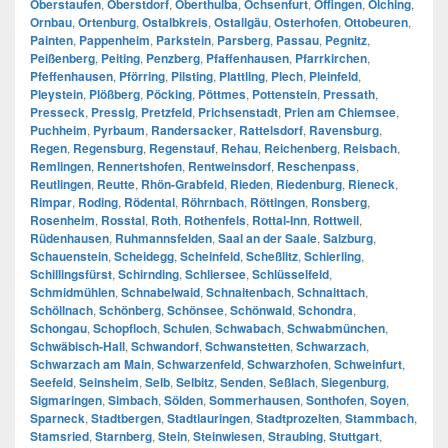
Oberstaufen
,
Oberstdorf
,
Oberthulba
,
Ochsenfurt
,
Offingen
,
Olching
,
Ornbau
,
Ortenburg
,
Ostalbkreis
,
Ostallgäu
,
Osterhofen
,
Ottobeuren
,
Painten
,
Pappenheim
,
Parkstein
,
Parsberg
,
Passau
,
Pegnitz
,
Peißenberg
,
Peiting
,
Penzberg
,
Pfaffenhausen
,
Pfarrkirchen
,
Pfeffenhausen
,
Pförring
,
Pilsting
,
Plattling
,
Plech
,
Pleinfeld
,
Pleystein
,
Plößberg
,
Pöcking
,
Pöttmes
,
Pottenstein
,
Pressath
,
Presseck
,
Pressig
,
Pretzfeld
,
Prichsenstadt
,
Prien am Chiemsee
,
Puchheim
,
Pyrbaum
,
Randersacker
,
Rattelsdorf
,
Ravensburg
,
Regen
,
Regensburg
,
Regenstauf
,
Rehau
,
Reichenberg
,
Reisbach
,
Remlingen
,
Rennertshofen
,
Rentweinsdorf
,
Reschenpass
,
Reutlingen
,
Reutte
,
Rhön-Grabfeld
,
Rieden
,
Riedenburg
,
Rieneck
,
Rimpar
,
Roding
,
Rödental
,
Röhrnbach
,
Röttingen
,
Ronsberg
,
Rosenheim
,
Rosstal
,
Roth
,
Rothenfels
,
Rottal-Inn
,
Rottweil
,
Rüdenhausen
,
Ruhmannsfelden
,
Saal an der Saale
,
Salzburg
,
Schauenstein
,
Scheidegg
,
Scheinfeld
,
Scheßlitz
,
Schierling
,
Schillingsfürst
,
Schirnding
,
Schliersee
,
Schlüsselfeld
,
Schmidmühlen
,
Schnabelwaid
,
Schnaitenbach
,
Schnaittach
,
Schöllnach
,
Schönberg
,
Schönsee
,
Schönwald
,
Schondra
,
Schongau
,
Schopfloch
,
Schulen
,
Schwabach
,
Schwabmünchen
,
Schwäbisch-Hall
,
Schwandorf
,
Schwanstetten
,
Schwarzach
,
Schwarzach am Main
,
Schwarzenfeld
,
Schwarzhofen
,
Schweinfurt
,
Seefeld
,
Seinsheim
,
Selb
,
Selbitz
,
Senden
,
Seßlach
,
Siegenburg
,
Sigmaringen
,
Simbach
,
Sölden
,
Sommerhausen
,
Sonthofen
,
Soyen
,
Sparneck
,
Stadtbergen
,
Stadtlauringen
,
Stadtprozelten
,
Stammbach
,
Stamsried
,
Starnberg
,
Stein
,
Steinwiesen
,
Straubing
,
Stuttgart
,