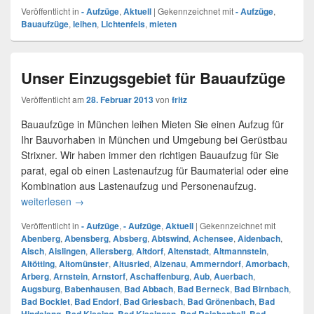
Veröffentlicht in
- Aufzüge
,
Aktuell
|
Gekennzeichnet mit
- Aufzüge
,
Bauaufzüge
,
leihen
,
Lichtenfels
,
mieten
Unser Einzugsgebiet für Bauaufzüge
Veröffentlicht am
28. Februar 2013
von
fritz
Bauaufzüge in München leihen Mieten Sie einen Aufzug für
Ihr Bauvorhaben in München und Umgebung bei Gerüstbau
Strixner. Wir haben immer den richtigen Bauaufzug für Sie
parat, egal ob einen Lastenaufzug für Baumaterial oder eine
Kombination aus Lastenaufzug und Personenaufzug.
weiterlesen
Unser Einzugsgebiet für Bauaufzüge
→
Veröffentlicht in
- Aufzüge
,
- Aufzüge
,
Aktuell
|
Gekennzeichnet mit
Abenberg
,
Abensberg
,
Absberg
,
Abtswind
,
Achensee
,
Aidenbach
,
Aisch
,
Aislingen
,
Allersberg
,
Altdorf
,
Altenstadt
,
Altmannstein
,
Altötting
,
Altomünster
,
Altusried
,
Alzenau
,
Ammerndorf
,
Amorbach
,
Arberg
,
Arnstein
,
Arnstorf
,
Aschaffenburg
,
Aub
,
Auerbach
,
Augsburg
,
Babenhausen
,
Bad Abbach
,
Bad Berneck
,
Bad Birnbach
,
Bad Bocklet
,
Bad Endorf
,
Bad Griesbach
,
Bad Grönenbach
,
Bad
,
,
,
,