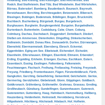
Hindelang
Bad Kissing
Bad Kissingen
Bad Reichenhall
Bad
Rodch
,
Bad Staffelstein
,
Bad Tölz
,
Bad Windsheim
,
Bad Wörishofen
,
Bärnau
,
Baiersdorf
,
Bamberg
,
Baudenbach
,
Baunach
,
Bayreuth
,
Beratzhausen
,
Berching
,
Berchtesgaden
,
Betzenstein
,
Biberach
,
Bissingen
,
Bobingen
,
Bodenmais
,
Böblingen
,
Bogen
,
Bruckmühl
,
Buchbach
,
Buchenberg
,
Bürgstadt
,
Burgau
,
Burgebrach
,
Burghausen
,
Burgheim
,
Burglengenfeld
,
Burgsinn
,
Burgwindheim
,
Burtenbach
,
Buttenheim
,
Cadolzburg
,
Calw
,
Cham
,
Coburg
,
Colmburg
,
Dachau
,
Dachsbach
,
Deggendorf
,
Dettelbach
,
Diedorf
,
Dießen am Ammersee
,
Dietenhofen
,
Dingolfing
,
Dinkelscherben
,
Dollnstein
,
Dombühl
,
Donau Ries
,
Donauwörth
,
Dorfen
,
Dürrwangen
,
Ebensfeld
,
Ebermannstadt
,
Ebersberg
,
Ebrach
,
Eckental
,
Eggenfelden
,
Eging am See
,
Eibelstadt
,
Eichendorf
,
Eichstätt
,
Eisenheim
,
Elfershausen
,
Ellingen
,
Elsenfeld
,
Eltmann
,
Erbendorf
,
Erding
,
Ergolding
,
Erkheim
,
Erlangen
,
Eschau
,
Eschlkam
,
Eslarn
,
Essenbach
,
Essing
,
Esslingen
,
Falkenberg
,
Falkenstein
,
Feuchtwangen
,
Fischach
,
Freihung
,
Freilassing
,
Freising
,
Freystadt
,
Freyung
,
Friedberg
,
Frontenhausen
,
Fügen
,
Fürstenfeldbruck
,
Fürth
,
Gangkofen
,
Garching
,
Geiselhöring
,
Geisenfeld
,
Gelchsheim
,
Gerlos
,
Germering
,
Gerolzhofen
,
Giebelstadt
,
Glonn
,
Göppingen
,
Goldbach
,
Goldkronach
,
Gräfenberg
,
Gräfenwöhr
,
Grafenau
,
Grassau
,
Greding
,
Großheubach
,
Günzburg
,
Gundelfingen
,
Gunzenhausen
,
Guteneck
,
Gutenstetten
,
Guttenberg
,
Haag
,
Hahnbach
,
Hammelburg
,
Haßberg
,
Hauzenberg
,
Heidenheim
,
Helmstadt
,
Heroldsberg
,
Hersbruck
,
Hiltpoltstein
,
Höchberg
,
Höchstadt
,
Hösbach
,
Hof
,
Hofheim
,