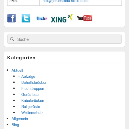
eMail:
info@geruestbau-strixner.de
Suche
Suche
nach:
Kategorien
Aktuell
– Aufzüge
– Behelfsbrücken
– Fluchttreppen
– Gerüstbau
– Kabelbrücken
– Rollgerüste
– Wetterschutz
Allgemein
Blog