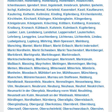
Hofkirchen
,
Hohenberg
,
Hohenburg
,
Hohenwart
,
Holzkirchen
,
Ichenhausen
,
Igendorf
,
Imst
,
Ingolstadt
,
Innsbruck
,
Iphofen
,
Ipsheim
,
Ischgl
,
Kallmünz
,
Kaltental
,
Karlsfeld
,
Kasendorf
,
Kastl
,
Kaufbeuren
,
Kaufering
,
Kelheim
,
Kellmünz
,
Kinding
,
Kipfenberg
,
Kirchenlamnitz
,
Kirchheim
,
Kirchzell
,
Kitzingen
,
Kleinlangheim
,
Klingenberg
,
Königsbrunn
,
Königstein
,
Kösching
,
Kößlarn
,
Kohlberg
,
Konstanz
,
Kraiburg
,
Kronach
,
Kühbach
,
Kufstein
,
Kulmbach
,
Kupferberg
,
Laaber
,
Lam
,
Landsberg
,
Landshut
,
Lappersdorf
,
Lauterhofen
,
Lehrberg
,
Lenggries
,
Leuchtenberg
,
Lichtenau
,
Lichtenfels
,
Lindau
,
Ludwigsburg
,
Lupburg
,
Mähring
,
Main Spessart
,
Mainburg
,
Manching
,
Mantel
,
Markt Bibart
,
Markt Erlbach
,
Markt Indersdorf
,
Markt Nordheim
,
Markt Schwaben
,
Markt Taschendorf
,
Marktbergel
,
Marktbreit
,
Marktgraitz
,
Marktleugast
,
Marktrodach
,
Marktschellenberg
,
Marktschorgast
,
Marktsteft
,
Marktzeuln
,
Maßbach
,
Massing
,
Mayrhofen
,
Meitingen
,
Memmingen
,
Mering
,
Metten
,
Miesbach
,
Miltenberg
,
Mittenwald
,
Mitterfels
,
Mömbris
,
Monheim
,
Moosbach
,
Mühldorf am Inn
,
Mühlhausen
,
Münchberg
,
Muenchen
,
Münsterhausen
,
Murnau am Staffesee
,
Nabburg
,
Nandlstadt
,
Nassenfels
,
Nauders
,
Nennslingen
,
Nesselwang
,
Neu-
Ulm
,
Neubeuern
,
Neubrunn
,
Neuburg
,
Neuhaus
,
Neuhof
,
Neukirchen
,
Neumarkt in der Oberpfalz
,
Neunburg vorm Wald
,
Neuötting
,
Neustadt am Kulm
,
Neustadt an der Waldnaab
,
Nittendorf
,
Nördlingen
,
Nordhalben
,
Nürnberg
,
Oberallgäu
,
Oberelsbach
,
Obergünzburg
,
Obergurgl
,
Oberkotzau
,
Obernbreit
,
Obernburg
,
Obernzell
,
Obernzenn
,
Oberscheinfeld
,
Oberschwarzbach
,
Obersinn
,