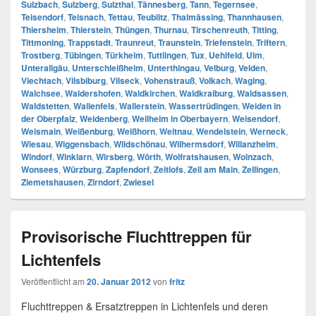
Sulzbach
,
Sulzberg
,
Sulzthal
,
Tännesberg
,
Tann
,
Tegernsee
,
Teisendorf
,
Teisnach
,
Tettau
,
Teublitz
,
Thalmässing
,
Thannhausen
,
Thiersheim
,
Thierstein
,
Thüngen
,
Thurnau
,
Tirschenreuth
,
Titting
,
Tittmoning
,
Trappstadt
,
Traunreut
,
Traunstein
,
Triefenstein
,
Triftern
,
Trostberg
,
Tübingen
,
Türkheim
,
Tuttlingen
,
Tux
,
Uehlfeld
,
Ulm
,
Unterallgäu
,
Unterschleißheim
,
Unterthingau
,
Velburg
,
Velden
,
Viechtach
,
Vilsbiburg
,
Vilseck
,
Vohenstrauß
,
Volkach
,
Waging
,
Walchsee
,
Waldershofen
,
Waldkirchen
,
Waldkraiburg
,
Waldsassen
,
Waldstetten
,
Wallenfels
,
Wallerstein
,
Wassertrüdingen
,
Weiden in
der Oberpfalz
,
Weidenberg
,
Weilheim in Oberbayern
,
Weisendorf
,
Weismain
,
Weißenburg
,
Weißhorn
,
Weitnau
,
Wendelstein
,
Werneck
,
Wiesau
,
Wiggensbach
,
Wildschönau
,
Wilhermsdorf
,
Willanzheim
,
Windorf
,
Winklarn
,
Wirsberg
,
Wörth
,
Wolfratshausen
,
Wolnzach
,
Wonsees
,
Würzburg
,
Zapfendorf
,
Zeitlofs
,
Zell am Main
,
Zellingen
,
Ziemetshausen
,
Zirndorf
,
Zwiesel
Provisorische Fluchttreppen für
Lichtenfels
Veröffentlicht am
20. Januar 2012
von
fritz
Fluchttreppen & Ersatztreppen in Lichtenfels und deren