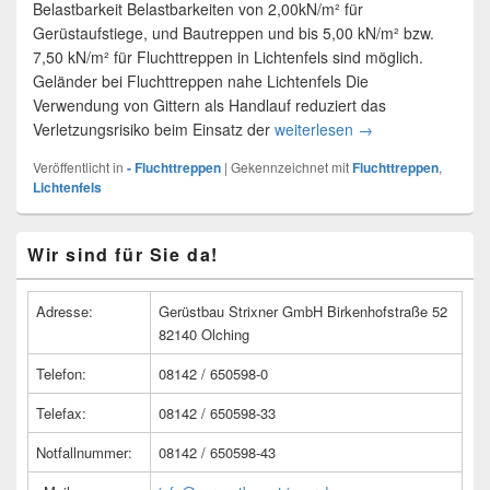
Belastbarkeit Belastbarkeiten von 2,00kN/m² für
Gerüstaufstiege, und Bautreppen und bis 5,00 kN/m² bzw.
7,50 kN/m² für Fluchttreppen in Lichtenfels sind möglich.
Geländer bei Fluchttreppen nahe Lichtenfels Die
Verwendung von Gittern als Handlauf reduziert das
Verletzungsrisiko beim Einsatz der
weiterlesen
Provisorische Fluch
→
Veröffentlicht in
- Fluchttreppen
|
Gekennzeichnet mit
Fluchttreppen
,
Lichtenfels
Primärer
Wir sind für Sie da!
Seitenleisten
Widget-
Bereich
Adresse:
Gerüstbau Strixner GmbH Birkenhofstraße 52
82140 Olching
Telefon:
08142 / 650598-0
Telefax:
08142 / 650598-33
Notfallnummer:
08142 / 650598-43