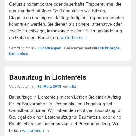
Gerüst sind temporäre oder dauerhafte Treppentürme, die
aus standardmäßigen Gerüstbauteilen wie Stielen,
Diagonalen und eigens dafür gefertigten Treppenelementen
konstruiert werden. Sie dienen als sichere, alternative oder
zweite Fluchtwege, insbesondere einer Nutzungsänderung
an Gebäuden, Baustellen,
weiterlesen
Fluchttreppen in Lichtenfel
→
Veröffentlicht in
- Fluchttreppen
|
Gekennzeichnet mit
Fluchttreppe
,
Lichtenfels
Bauaufzug in Lichtenfels
Veröffentlicht am
15. März 2013
von
fritz
Bauaufzüge in Lichtenfels mieten Leihen Sie einen Aufzug
für Ihr Bauvorhaben in Lichtenfels und Umgebung bei
Gerüstbau Strixner. Wir haben den richtigen Bauaufzug für
Sie, egal ob einen Lastenaufzug für Baumaterial oder eine
Kombination aus Lastenaufzug und Personenaufzug. Wir
bieten
weiterlesen
Bauaufzug in Lichtenfels
→