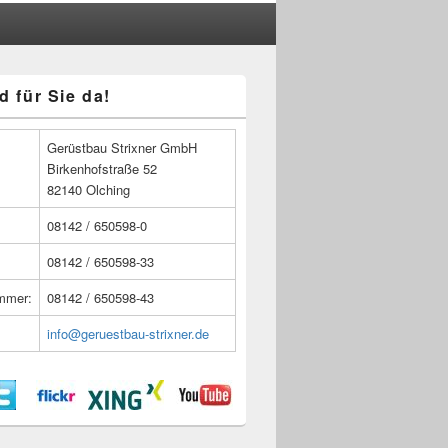
d für Sie da!
n
Gerüstbau Strixner GmbH
Birkenhofstraße 52
82140 Olching
08142 / 650598-0
08142 / 650598-33
ummer:
08142 / 650598-43
info@geruestbau-strixner.de