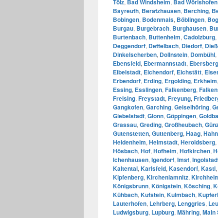
Tölz
,
Bad Windsheim
,
Bad Wörishofen
Bayreuth
,
Beratzhausen
,
Berching
,
B
Bobingen
,
Bodenmais
,
Böblingen
,
Bo
Burgau
,
Burgebrach
,
Burghausen
,
Bu
Burtenbach
,
Buttenheim
,
Cadolzburg
,
Deggendorf
,
Dettelbach
,
Diedorf
,
Die
Dinkelscherben
,
Dollnstein
,
Dombühl
,
Ebensfeld
,
Ebermannstadt
,
Ebersber
Eibelstadt
,
Eichendorf
,
Eichstätt
,
Eise
Erbendorf
,
Erding
,
Ergolding
,
Erkheim
Essing
,
Esslingen
,
Falkenberg
,
Falken
Freising
,
Freystadt
,
Freyung
,
Friedber
Gangkofen
,
Garching
,
Geiselhöring
,
G
Giebelstadt
,
Glonn
,
Göppingen
,
Goldb
Grassau
,
Greding
,
Großheubach
,
Gün
Gutenstetten
,
Guttenberg
,
Haag
,
Hahn
Heidenheim
,
Helmstadt
,
Heroldsberg
,
Hösbach
,
Hof
,
Hofheim
,
Hofkirchen
,
H
Ichenhausen
,
Igendorf
,
Imst
,
Ingolstad
Kaltental
,
Karlsfeld
,
Kasendorf
,
Kastl
Kipfenberg
,
Kirchenlamnitz
,
Kirchhei
Königsbrunn
,
Königstein
,
Kösching
,
K
Kühbach
,
Kufstein
,
Kulmbach
,
Kupfer
Lauterhofen
,
Lehrberg
,
Lenggries
,
Leu
Ludwigsburg
,
Lupburg
,
Mähring
,
Main 