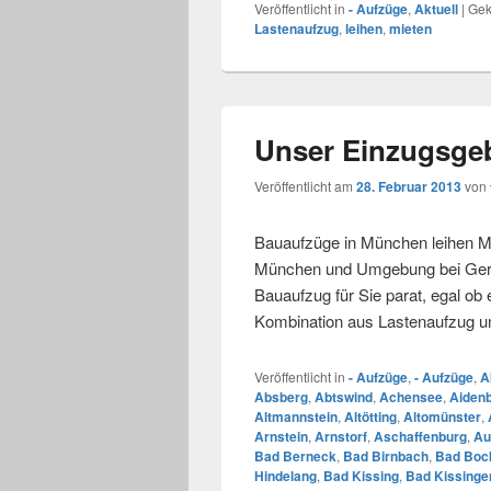
Veröffentlicht in
- Aufzüge
,
Aktuell
|
Gek
Lastenaufzug
,
leihen
,
mieten
Unser Einzugsgeb
Veröffentlicht am
28. Februar 2013
von
Bauaufzüge in München leihen Mi
München und Umgebung bei Gerüs
Bauaufzug für Sie parat, egal ob
Kombination aus Lastenaufzug 
Veröffentlicht in
- Aufzüge
,
- Aufzüge
,
A
Absberg
,
Abtswind
,
Achensee
,
Aiden
Altmannstein
,
Altötting
,
Altomünster
,
Arnstein
,
Arnstorf
,
Aschaffenburg
,
Au
Bad Berneck
,
Bad Birnbach
,
Bad Bock
Hindelang
,
Bad Kissing
,
Bad Kissinge