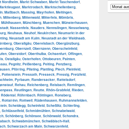
t Nordheim
,
Markt Schwaben
,
Markt Taschendorf
,
Archiv
Marktleugast
,
Marktrodach
,
Marktschellenberg
,
ln
,
Maßbach
,
Massing
,
Mayrhofen
,
Meitingen
,
h
,
Miltenberg
,
Mittenwald
,
Mitterfels
,
Mömbris
,
,
Mühlhausen
,
Münchberg
,
Muenchen
,
Münsterhausen
,
stadt
,
Nassenfels
,
Nauders
,
Nennslingen
,
Nesselwang
,
urg
,
Neuhaus
,
Neuhof
,
Neukirchen
,
Neumarkt in der
tting
,
Neustadt am Kulm
,
Neustadt an der Waldnaab
,
ürnberg
,
Oberallgäu
,
Oberelsbach
,
Obergünzburg
,
ernburg
,
Obernzell
,
Obernzenn
,
Oberscheinfeld
,
ufen
,
Oberstdorf
,
Oberthulba
,
Ochsenfurt
,
Offingen
,
is
,
Ostallgäu
,
Osterhofen
,
Ottobeuren
,
Painten
,
ssau
,
Pegnitz
,
Peißenberg
,
Peiting
,
Penzberg
,
hausen
,
Pförring
,
Pilsting
,
Plattling
,
Plech
,
Pleinfeld
,
,
Pottenstein
,
Pressath
,
Presseck
,
Pressig
,
Pretzfeld
,
uchheim
,
Pyrbaum
,
Randersacker
,
Rattelsdorf
,
enstauf
,
Rehau
,
Reichenberg
,
Reisbach
,
Remlingen
,
enpass
,
Reutlingen
,
Reutte
,
Rhön-Grabfeld
,
Rieden
,
,
Rödental
,
Röhrnbach
,
Röttingen
,
Ronsberg
,
,
Rottal-Inn
,
Rottweil
,
Rüdenhausen
,
Ruhmannsfelden
,
tein
,
Scheidegg
,
Scheinfeld
,
Scheßlitz
,
Schierling
,
,
Schlüsselfeld
,
Schmidmühlen
,
Schnabelwaid
,
ch
,
Schönberg
,
Schönsee
,
Schönwald
,
Schondra
,
abach
,
Schwabmünchen
,
Schwäbisch-Hall
,
ach
,
Schwarzach am Main
,
Schwarzenfeld
,