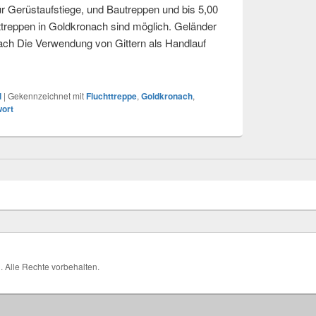
r Gerüstaufstiege, und Bautreppen und bis 5,00
ttreppen in Goldkronach sind möglich. Geländer
ach Die Verwendung von Gittern als Handlauf
n Goldkronach
l
|
Gekennzeichnet mit
Fluchttreppe
,
Goldkronach
,
wort
H
. Alle Rechte vorbehalten.