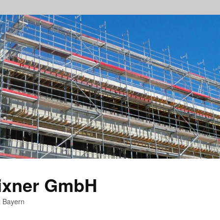
rixner GmbH
z Bayern