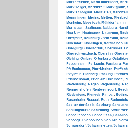
Markt Erlbach
,
Markt Indersdorf
,
Mark
Marktbergel
,
Marktbreit
,
Marktgraitz
,
Marktschorgast
,
Marktsteft
,
Marktzeu
Memmingen
,
Mering
,
Metten
,
Miesbac
Monheim
,
Moosbach
,
Mühldorf am Inn
Murnau am Staffesee
,
Nabburg
,
Nandl
Neu-Ulm
,
Neubeuern
,
Neubrunn
,
Neub
Oberpfalz
,
Neunburg vorm Wald
,
Neuö
Nittendorf
,
Nördlingen
,
Nordhalben
,
N
Obergurgl
,
Oberkotzau
,
Obernbreit
,
Ob
Oberschwarzbach
,
Obersinn
,
Obersta
Olching
,
Ornbau
,
Ortenburg
,
Ostalbkre
Pappenheim
,
Parkstein
,
Parsberg
,
Pa
Pfaffenhausen
,
Pfarrkirchen
,
Pfeffen
Pleystein
,
Plößberg
,
Pöcking
,
Pöttmes
Prichsenstadt
,
Prien am Chiemsee
,
P
Ravensburg
,
Regen
,
Regensburg
,
Reg
Rennertshofen
,
Rentweinsdorf
,
Resch
Riedenburg
,
Rieneck
,
Rimpar
,
Roding
Rosenheim
,
Rosstal
,
Roth
,
Rothenfels
Saal an der Saale
,
Salzburg
,
Schauens
Schillingsfürst
,
Schirnding
,
Schliersee
Schnaitenbach
,
Schnaittach
,
Schöllna
Schongau
,
Schopfloch
,
Schulen
,
Schw
Schwandorf
,
Schwanstetten
,
Schwarz