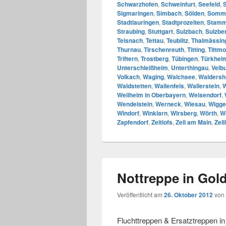
Schwarzhofen
,
Schweinfurt
,
Seefeld
,
Sigmaringen
,
Simbach
,
Sölden
,
Somm
Stadtlauringen
,
Stadtprozelten
,
Stam
Straubing
,
Stuttgart
,
Sulzbach
,
Sulzbe
Teisnach
,
Tettau
,
Teublitz
,
Thalmässin
Thurnau
,
Tirschenreuth
,
Titting
,
Tittmo
Triftern
,
Trostberg
,
Tübingen
,
Türkhei
Unterschleißheim
,
Unterthingau
,
Velb
Volkach
,
Waging
,
Walchsee
,
Waldersh
Waldstetten
,
Wallenfels
,
Wallerstein
,
W
Weilheim in Oberbayern
,
Weisendorf
,
Wendelstein
,
Werneck
,
Wiesau
,
Wigge
Windorf
,
Winklarn
,
Wirsberg
,
Wörth
,
W
Zapfendorf
,
Zeitlofs
,
Zell am Main
,
Zell
Nottreppe in Gol
Veröffentlicht am
26. Oktober 2012
von
Fluchttreppen & Ersatztreppen i