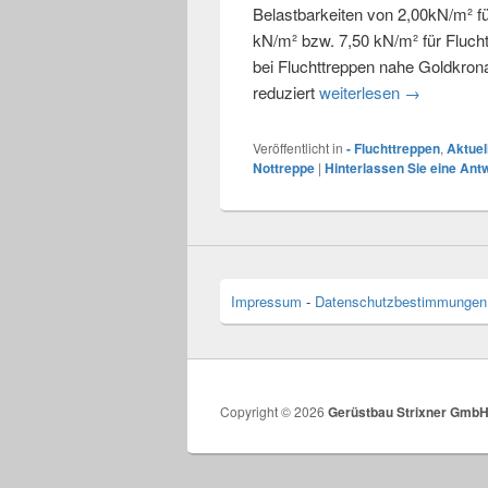
Belastbarkeiten von 2,00kN/m² fü
kN/m² bzw. 7,50 kN/m² für Fluch
bei Fluchttreppen nahe Goldkron
reduziert
weiterlesen
Nottreppe i
→
Veröffentlicht in
- Fluchttreppen
,
Aktuel
Nottreppe
|
Hinterlassen Sie eine Ant
Impressum
-
Datenschutzbestimmungen
Copyright © 2026
Gerüstbau Strixner Gmb