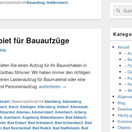
ennzeichnet mit
Bauaufzug
,
Goldkronach
,
Suche
Such
nach:
Katego
iet für Bauaufzüge
Aktuell
fritz
– Au
– Be
eten Sie einen Aufzug für Ihr Bauvorhaben in
– Fl
tbau Strixner. Wir haben immer den richtigen
– Ge
– Ka
 einen Lastenaufzug für Baumaterial oder eine
– Ro
und Personenaufzug.
weiterlesen
Unser Einzugsgebiet für Bauaufzüg
→
– We
Allgeme
ktuell
|
Gekennzeichnet mit
Abenberg
,
Abensberg
,
Blog
bach
,
Aisch
,
Aislingen
,
Allersberg
,
Altdorf
,
Altenstadt
,
Downloa
Altusried
,
Alzenau
,
Ammerndorf
,
Amorbach
,
Arberg
,
Häufig g
b
,
Auerbach
,
Augsburg
,
Babenhausen
,
Bad Abbach
,
Kuriose
let
,
Bad Endorf
,
Bad Griesbach
,
Bad Grönenbach
,
Bad
Objekte
n
,
Bad Reichenhall
,
Bad Rodch
,
Bad Staffelstein
,
Bad