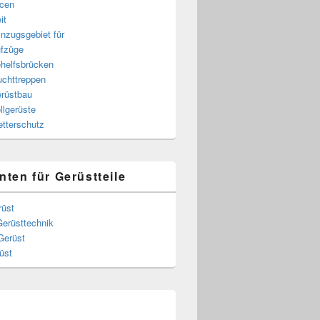
cen
it
nzugsgebiet für
fzüge
helfsbrücken
uchttreppen
rüstbau
llgerüste
tterschutz
nten für Gerüstteile
rüst
Gerüsttechnik
Gerüst
üst