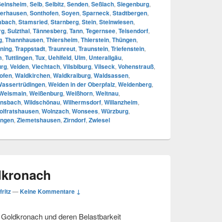
Seinsheim
,
Selb
,
Selbitz
,
Senden
,
Seßlach
,
Siegenburg
,
erhausen
,
Sonthofen
,
Soyen
,
Sparneck
,
Stadtbergen
,
mbach
,
Stamsried
,
Starnberg
,
Stein
,
Steinwiesen
,
rg
,
Sulzthal
,
Tännesberg
,
Tann
,
Tegernsee
,
Teisendorf
,
g
,
Thannhausen
,
Thiersheim
,
Thierstein
,
Thüngen
,
ning
,
Trappstadt
,
Traunreut
,
Traunstein
,
Triefenstein
,
m
,
Tuttlingen
,
Tux
,
Uehlfeld
,
Ulm
,
Unterallgäu
,
urg
,
Velden
,
Viechtach
,
Vilsbiburg
,
Vilseck
,
Vohenstrauß
,
ofen
,
Waldkirchen
,
Waldkraiburg
,
Waldsassen
,
assertrüdingen
,
Weiden in der Oberpfalz
,
Weidenberg
,
Weismain
,
Weißenburg
,
Weißhorn
,
Weitnau
,
nsbach
,
Wildschönau
,
Wilhermsdorf
,
Willanzheim
,
olfratshausen
,
Wolnzach
,
Wonsees
,
Würzburg
,
ingen
,
Ziemetshausen
,
Zirndorf
,
Zwiesel
dkronach
fritz
—
Keine Kommentare ↓
n Goldkronach und deren Belastbarkeit