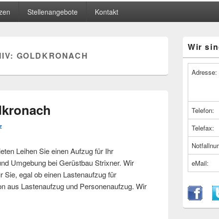
zen
Stellenangebote
Kontakt
Primärer
Wir sin
Seitenleiste
IV:
GOLDKRONACH
Widget-
Bereich
Adresse:
dkronach
Telefon:
z
Telefax:
Notfalln
en Leihen Sie einen Aufzug für Ihr
d Umgebung bei Gerüstbau Strixner. Wir
eMail:
r Sie, egal ob einen Lastenaufzug für
ion aus Lastenaufzug und Personenaufzug. Wir
Goldkronach