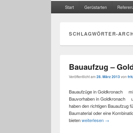
Hauptmenü
Start
Gerüstarten
Referen
SCHLAGWÖRTER-ARCH
Bauaufzug – Gol
Veröffentlicht am
28. März 2013
von
frit
Bauaufzüge in Goldkronach miet
Bauvorhaben in Goldkronach un
haben den richtigen Bauaufzug fü
Baumaterial oder eine Kombinat
bieten
weiterlesen
Bauaufzug – 
→