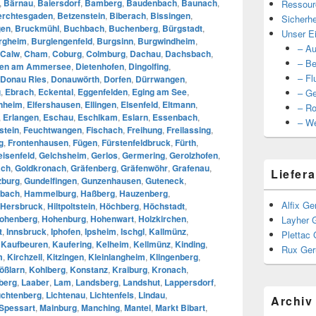
,
Bärnau
,
Baiersdorf
,
Bamberg
,
Baudenbach
,
Baunach
,
Ressour
erchtesgaden
,
Betzenstein
,
Biberach
,
Bissingen
,
Sicherhe
gen
,
Bruckmühl
,
Buchbach
,
Buchenberg
,
Bürgstadt
,
Unser Ei
rgheim
,
Burglengenfeld
,
Burgsinn
,
Burgwindheim
,
– Au
Calw
,
Cham
,
Coburg
,
Colmburg
,
Dachau
,
Dachsbach
,
– Be
ßen am Ammersee
,
Dietenhofen
,
Dingolfing
,
– Fl
Donau Ries
,
Donauwörth
,
Dorfen
,
Dürrwangen
,
g
,
Ebrach
,
Eckental
,
Eggenfelden
,
Eging am See
,
– Ge
nheim
,
Elfershausen
,
Ellingen
,
Elsenfeld
,
Eltmann
,
– Ro
,
Erlangen
,
Eschau
,
Eschlkam
,
Eslarn
,
Essenbach
,
– We
stein
,
Feuchtwangen
,
Fischach
,
Freihung
,
Freilassing
,
g
,
Frontenhausen
,
Fügen
,
Fürstenfeldbruck
,
Fürth
,
eisenfeld
,
Gelchsheim
,
Gerlos
,
Germering
,
Gerolzhofen
,
ach
,
Goldkronach
,
Gräfenberg
,
Gräfenwöhr
,
Grafenau
,
Liefera
zburg
,
Gundelfingen
,
Gunzenhausen
,
Guteneck
,
bach
,
Hammelburg
,
Haßberg
,
Hauzenberg
,
Alfix Ge
Hersbruck
,
Hiltpoltstein
,
Höchberg
,
Höchstadt
,
ohenberg
,
Hohenburg
,
Hohenwart
,
Holzkirchen
,
Layher 
t
,
Innsbruck
,
Iphofen
,
Ipsheim
,
Ischgl
,
Kallmünz
,
Plettac 
,
Kaufbeuren
,
Kaufering
,
Kelheim
,
Kellmünz
,
Kinding
,
Rux Ger
m
,
Kirchzell
,
Kitzingen
,
Kleinlangheim
,
Klingenberg
,
ößlarn
,
Kohlberg
,
Konstanz
,
Kraiburg
,
Kronach
,
berg
,
Laaber
,
Lam
,
Landsberg
,
Landshut
,
Lappersdorf
,
chtenberg
,
Lichtenau
,
Lichtenfels
,
Lindau
,
Archiv
Spessart
,
Mainburg
,
Manching
,
Mantel
,
Markt Bibart
,