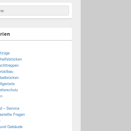
e
rien
fzüge
helfsbrücken
uchttreppen
rüstbau
belbrücken
llgerüste
e
tterschutz
in
d – Service
estellte Fragen
s
 und Gebäude