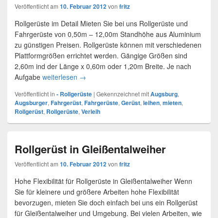
Veröffentlicht am
10. Februar 2012
von
fritz
Rollgerüste im Detail Mieten Sie bei uns Rollgerüste und
Fahrgerüste von 0,50m – 12,00m Standhöhe aus Aluminium
zu günstigen Preisen. Rollgerüste können mit verschiedenen
Plattformgrößen errichtet werden. Gängige Größen sind
2,60m ind der Länge x 0,60m oder 1,20m Breite. Je nach
Aufgabe
weiterlesen
Rollgerüste & Fahrgerüste Verleih Augsburg
→
Veröffentlicht in
- Rollgerüste
|
Gekennzeichnet mit
Augsburg
,
Augsburger
,
Fahrgerüst
,
Fahrgerüste
,
Gerüst
,
leihen
,
mieten
,
Rollgerüst
,
Rollgerüste
,
Verleih
Rollgerüst in Gleißentalweiher
Veröffentlicht am
10. Februar 2012
von
fritz
Hohe Flexibilität für Rollgerüste in Gleißentalweiher Wenn
Sie für kleinere und größere Arbeiten hohe Flexibilität
bevorzugen, mieten Sie doch einfach bei uns ein Rollgerüst
für Gleißentalweiher und Umgebung. Bei vielen Arbeiten, wie