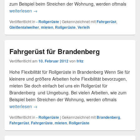
zum Beispiel beim Streichen der Wohnung, werden oftmals
weiterlesen
Rollgerüst in Gleißentalweiher
→
Veröffentlicht in
- Rollgerüste
|
Gekennzeichnet mit
Fahrgerüst
,
Gleißentalweiher
,
mieten
,
Rollgerüste
,
Verleih
Fahrgerüst für Brandenberg
Veröffentlicht am
10. Februar 2012
von
fritz
Hohe Flexibilität für Rollgerüste in Brandenberg Wenn Sie für
kleinere und größere Arbeiten hohe Flexibilität bevorzugen,
mieten Sie doch einfach bei uns ein Rollgerüst für
Brandenberg und Umgebung. Bei vielen Arbeiten, wie zum
Beispiel beim Streichen der Wohnung, werden oftmals
weiterlesen
Fahrgerüst für Brandenberg
→
Veröffentlicht in
- Rollgerüste
|
Gekennzeichnet mit
Brandenberg
,
Fahrgerüst
,
Fahrgerüste
,
mieten
,
Rollgerüste