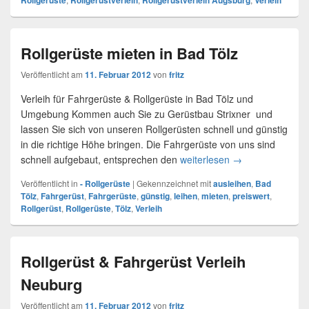
Rollgerüste
Rollgerüstverleih
Rollgerüstverleih Augsburg
Verleih
Rollgerüste mieten in Bad Tölz
Veröffentlicht am
11. Februar 2012
von
fritz
Verleih für Fahrgerüste & Rollgerüste in Bad Tölz und
Umgebung Kommen auch Sie zu Gerüstbau Strixner und
lassen Sie sich von unseren Rollgerüsten schnell und günstig
in die richtige Höhe bringen. Die Fahrgerüste von uns sind
schnell aufgebaut, entsprechen den
weiterlesen
Rollgerüste miete
→
Veröffentlicht in
- Rollgerüste
|
Gekennzeichnet mit
ausleihen
,
Bad
Tölz
,
Fahrgerüst
,
Fahrgerüste
,
günstig
,
leihen
,
mieten
,
preiswert
,
Rollgerüst
,
Rollgerüste
,
Tölz
,
Verleih
Rollgerüst & Fahrgerüst Verleih
Neuburg
Veröffentlicht am
11. Februar 2012
von
fritz