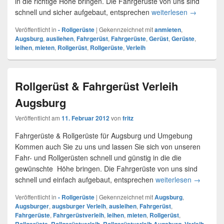
in die richtige Höhe bringen. Die Fahrgerüste von uns sind
schnell und sicher aufgebaut, entsprechen
weiterlesen
Fahrgerüst
→
Veröffentlicht in
- Rollgerüste
|
Gekennzeichnet mit
anmieten
,
Augsburg
,
ausliehen
,
Fahrgerüst
,
Fahrgerüste
,
Gerüst
,
Gerüste
,
leihen
,
mieten
,
Rollgerüst
,
Rollgerüste
,
Verleih
Rollgerüst & Fahrgerüst Verleih
Augsburg
Veröffentlicht am
11. Februar 2012
von
fritz
Fahrgerüste & Rollgerüste für Augsburg und Umgebung
Kommen auch Sie zu uns und lassen Sie sich von unseren
Fahr- und Rollgerüsten schnell und günstig in die die
gewünschte Höhe bringen. Die Fahrgerüste von uns sind
schnell und einfach aufgebaut, entsprechen
weiterlesen
Rollgerüs
→
Veröffentlicht in
- Rollgerüste
|
Gekennzeichnet mit
Augsburg
,
Augsburger
,
augsburger Verleih
,
ausleihen
,
Fahrgerüst
,
Fahrgerüste
,
Fahrgerüstverleih
,
leihen
,
mieten
,
Rollgerüst
,
,
,
,