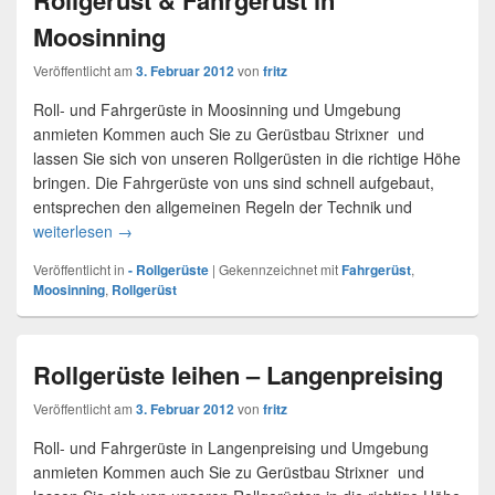
Rollgerüst & Fahrgerüst in
Moosinning
Veröffentlicht am
3. Februar 2012
von
fritz
Roll- und Fahrgerüste in Moosinning und Umgebung
anmieten Kommen auch Sie zu Gerüstbau Strixner und
lassen Sie sich von unseren Rollgerüsten in die richtige Höhe
bringen. Die Fahrgerüste von uns sind schnell aufgebaut,
entsprechen den allgemeinen Regeln der Technik und
weiterlesen
Rollgerüst & Fahrgerüst in Moosinning
→
Veröffentlicht in
- Rollgerüste
|
Gekennzeichnet mit
Fahrgerüst
,
Moosinning
,
Rollgerüst
Rollgerüste leihen – Langenpreising
Veröffentlicht am
3. Februar 2012
von
fritz
Roll- und Fahrgerüste in Langenpreising und Umgebung
anmieten Kommen auch Sie zu Gerüstbau Strixner und