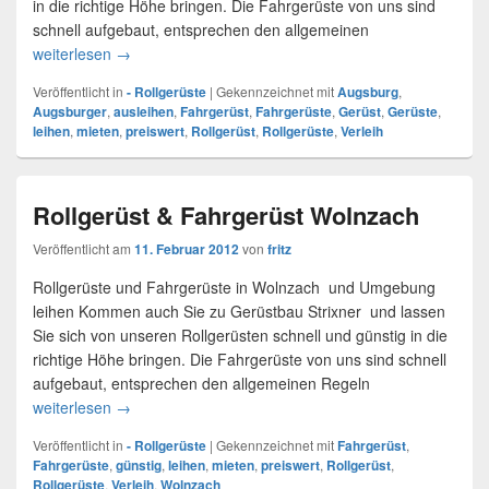
in die richtige Höhe bringen. Die Fahrgerüste von uns sind
schnell aufgebaut, entsprechen den allgemeinen
weiterlesen
Rollgerüste & Fahrgerüste Verleih für Augsburg
→
Veröffentlicht in
- Rollgerüste
|
Gekennzeichnet mit
Augsburg
,
Augsburger
,
ausleihen
,
Fahrgerüst
,
Fahrgerüste
,
Gerüst
,
Gerüste
,
leihen
,
mieten
,
preiswert
,
Rollgerüst
,
Rollgerüste
,
Verleih
Rollgerüst & Fahrgerüst Wolnzach
Veröffentlicht am
11. Februar 2012
von
fritz
Rollgerüste und Fahrgerüste in Wolnzach und Umgebung
leihen Kommen auch Sie zu Gerüstbau Strixner und lassen
Sie sich von unseren Rollgerüsten schnell und günstig in die
richtige Höhe bringen. Die Fahrgerüste von uns sind schnell
aufgebaut, entsprechen den allgemeinen Regeln
weiterlesen
Rollgerüst & Fahrgerüst Wolnzach
→
Veröffentlicht in
- Rollgerüste
|
Gekennzeichnet mit
Fahrgerüst
,
Fahrgerüste
,
günstig
,
leihen
,
mieten
,
preiswert
,
Rollgerüst
,
Rollgerüste
,
Verleih
,
Wolnzach