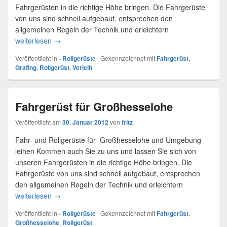
Fahrgerüsten in die richtige Höhe bringen. Die Fahrgerüste
von uns sind schnell aufgebaut, entsprechen den
allgemeinen Regeln der Technik und erleichtern
weiterlesen
Fahrgerüst & Rollgerüst Verleih Grafing
→
Veröffentlicht in
- Rollgerüste
|
Gekennzeichnet mit
Fahrgerüst
,
Grafing
,
Rollgerüst
,
Verleih
Fahrgerüst für Großhesselohe
Veröffentlicht am
30. Januar 2012
von
fritz
Fahr- und Rollgerüste für Großhesselohe und Umgebung
leihen Kommen auch Sie zu uns und lassen Sie sich von
unseren Fahrgerüsten in die richtige Höhe bringen. Die
Fahrgerüste von uns sind schnell aufgebaut, entsprechen
den allgemeinen Regeln der Technik und erleichtern
weiterlesen
Fahrgerüst für Großhesselohe
→
Veröffentlicht in
- Rollgerüste
|
Gekennzeichnet mit
Fahrgerüst
,
Großhesselohe
,
Rollgerüst