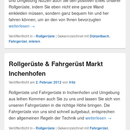
und Umgebung Nutzen auch Sie den positiven Effekt unserer
Rollgerüste, indem Sie eben nicht eine ganze Wand
einkleiden müssen, sondern ganz bequem hin und her
fahren können, um an den von Ihnen bevorzugten
weiterlesen
Fahrbares Gerüst in Dünzelbach
→
Veröffentlicht in
- Rollgerüste
|
Gekennzeichnet mit
Dünzelbach
,
Fahrgerüst
,
mieten
Rollgerüste & Fahrgerüst Markt
Inchenhofen
Veröffentlicht am
2. Februar 2012
von
fritz
Rollgerüste und Fahrgerüste in Inchenhofen und Umgebung
aus leihen Kommen auch Sie zu uns und lassen Sie sich von
unseren Fahrgerüsten in die richtige Höhe bringen. Die
Fahrgerüste von uns sind schnell aufgebaut, entsprechen
den allgemeinen Regeln der Technik und
weiterlesen
Rollgerüste
→
Veröffentlicht in
- Rollgerüste
|
Gekennzeichnet mit
Fahrgerüst
,