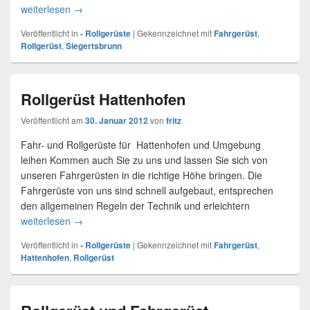
weiterlesen
Rollgerüst Verleih Siegertsbrunn
→
Veröffentlicht in
- Rollgerüste
|
Gekennzeichnet mit
Fahrgerüst
,
Rollgerüst
,
Siegertsbrunn
Rollgerüst Hattenhofen
Veröffentlicht am
30. Januar 2012
von
fritz
Fahr- und Rollgerüste für Hattenhofen und Umgebung
leihen Kommen auch Sie zu uns und lassen Sie sich von
unseren Fahrgerüsten in die richtige Höhe bringen. Die
Fahrgerüste von uns sind schnell aufgebaut, entsprechen
den allgemeinen Regeln der Technik und erleichtern
weiterlesen
Rollgerüst Hattenhofen
→
Veröffentlicht in
- Rollgerüste
|
Gekennzeichnet mit
Fahrgerüst
,
Hattenhofen
,
Rollgerüst