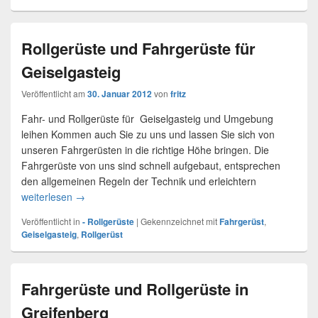
Rollgerüste und Fahrgerüste für
Geiselgasteig
Veröffentlicht am
30. Januar 2012
von
fritz
Fahr- und Rollgerüste für Geiselgasteig und Umgebung
leihen Kommen auch Sie zu uns und lassen Sie sich von
unseren Fahrgerüsten in die richtige Höhe bringen. Die
Fahrgerüste von uns sind schnell aufgebaut, entsprechen
den allgemeinen Regeln der Technik und erleichtern
weiterlesen
Rollgerüste und Fahrgerüste für Geiselgasteig
→
Veröffentlicht in
- Rollgerüste
|
Gekennzeichnet mit
Fahrgerüst
,
Geiselgasteig
,
Rollgerüst
Fahrgerüste und Rollgerüste in
Greifenberg