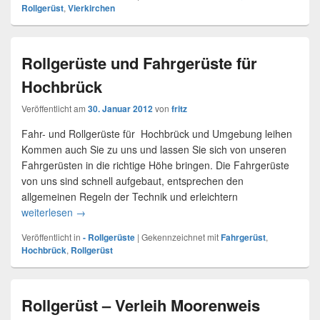
Rollgerüst
,
Vierkirchen
Rollgerüste und Fahrgerüste für
Hochbrück
Veröffentlicht am
30. Januar 2012
von
fritz
Fahr- und Rollgerüste für Hochbrück und Umgebung leihen
Kommen auch Sie zu uns und lassen Sie sich von unseren
Fahrgerüsten in die richtige Höhe bringen. Die Fahrgerüste
von uns sind schnell aufgebaut, entsprechen den
allgemeinen Regeln der Technik und erleichtern
weiterlesen
Rollgerüste und Fahrgerüste für Hochbrück
→
Veröffentlicht in
- Rollgerüste
|
Gekennzeichnet mit
Fahrgerüst
,
Hochbrück
,
Rollgerüst
Rollgerüst – Verleih Moorenweis