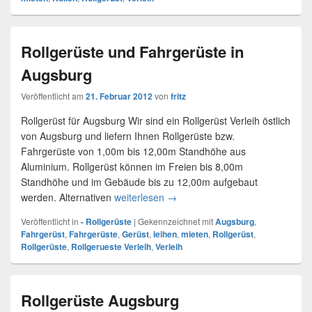
Rollgerüste und Fahrgerüste in
Augsburg
Veröffentlicht am
21. Februar 2012
von
fritz
Rollgerüst für Augsburg Wir sind ein Rollgerüst Verleih östlich
von Augsburg und liefern Ihnen Rollgerüste bzw.
Fahrgerüste von 1,00m bis 12,00m Standhöhe aus
Aluminium. Rollgerüst können im Freien bis 8,00m
Standhöhe und im Gebäude bis zu 12,00m aufgebaut
werden. Alternativen
weiterlesen
Rollgerüste und Fahrgerüste in
→
Veröffentlicht in
- Rollgerüste
|
Gekennzeichnet mit
Augsburg
,
Fahrgerüst
,
Fahrgerüste
,
Gerüst
,
leihen
,
mieten
,
Rollgerüst
,
Rollgerüste
,
Rollgerueste Verleih
,
Verleih
Rollgerüste Augsburg