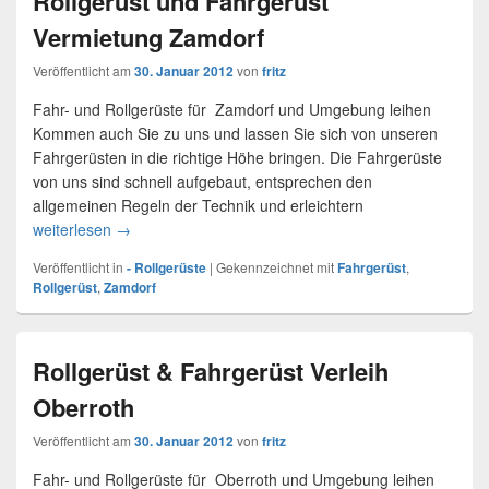
Rollgerüst und Fahrgerüst
Vermietung Zamdorf
Veröffentlicht am
30. Januar 2012
von
fritz
Fahr- und Rollgerüste für Zamdorf und Umgebung leihen
Kommen auch Sie zu uns und lassen Sie sich von unseren
Fahrgerüsten in die richtige Höhe bringen. Die Fahrgerüste
von uns sind schnell aufgebaut, entsprechen den
allgemeinen Regeln der Technik und erleichtern
weiterlesen
Rollgerüst und Fahrgerüst Vermietung Zamdorf
→
Veröffentlicht in
- Rollgerüste
|
Gekennzeichnet mit
Fahrgerüst
,
Rollgerüst
,
Zamdorf
Rollgerüst & Fahrgerüst Verleih
Oberroth
Veröffentlicht am
30. Januar 2012
von
fritz
Fahr- und Rollgerüste für Oberroth und Umgebung leihen