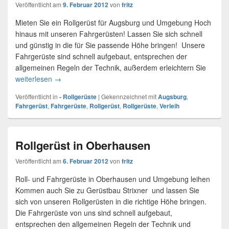
Veröffentlicht am
9. Februar 2012
von
fritz
Mieten Sie ein Rollgerüst für Augsburg und Umgebung Hoch
hinaus mit unseren Fahrgerüsten! Lassen Sie sich schnell
und günstig in die für Sie passende Höhe bringen! Unsere
Fahrgerüste sind schnell aufgebaut, entsprechen der
allgemeinen Regeln der Technik, außerdem erleichtern Sie
weiterlesen
Fahrgerüste für Augsburg
→
Veröffentlicht in
- Rollgerüste
|
Gekennzeichnet mit
Augsburg
,
Fahrgerüst
,
Fahrgerüste
,
Rollgerüst
,
Rollgerüste
,
Verleih
Rollgerüst in Oberhausen
Veröffentlicht am
6. Februar 2012
von
fritz
Roll- und Fahrgerüste in Oberhausen und Umgebung leihen
Kommen auch Sie zu Gerüstbau Strixner und lassen Sie
sich von unseren Rollgerüsten in die richtige Höhe bringen.
Die Fahrgerüste von uns sind schnell aufgebaut,
entsprechen den allgemeinen Regeln der Technik und