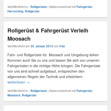
Veröffentlicht in
- Rollgerüste
|
Gekennzeichnet mit
Fahrgerüst
,
Herrsching
,
Rollgerüst
Rollgerüst & Fahrgerüst Verleih
Moosach
Veröffentlicht am
30. Januar 2012
von
fritz
Fahr- und Rollgerüste für Moosach und Umgebung leihen
Kommen auch Sie zu uns und lassen Sie sich von unseren
Fahrgerüsten in die richtige Höhe bringen. Die Fahrgerüste
von uns sind schnell aufgebaut, entsprechen den
allgemeinen Regeln der Technik und erleichtern
weiterlesen
Rollgerüst & Fahrgerüst Verleih Moosach
→
Veröffentlicht in
- Rollgerüste
|
Gekennzeichnet mit
Fahrgerüst
,
Moosach
,
Rollgerüst