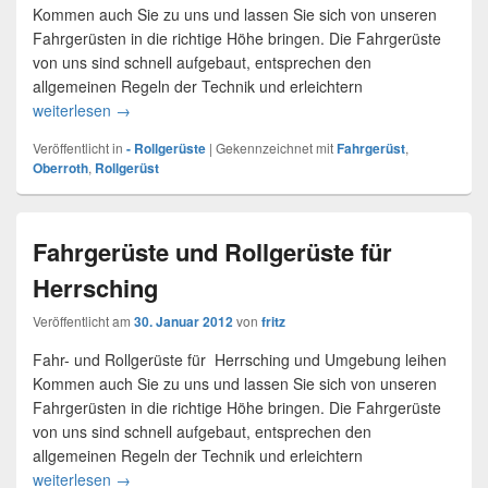
Kommen auch Sie zu uns und lassen Sie sich von unseren
Fahrgerüsten in die richtige Höhe bringen. Die Fahrgerüste
von uns sind schnell aufgebaut, entsprechen den
allgemeinen Regeln der Technik und erleichtern
weiterlesen
Rollgerüst & Fahrgerüst Verleih Oberroth
→
Veröffentlicht in
- Rollgerüste
|
Gekennzeichnet mit
Fahrgerüst
,
Oberroth
,
Rollgerüst
Fahrgerüste und Rollgerüste für
Herrsching
Veröffentlicht am
30. Januar 2012
von
fritz
Fahr- und Rollgerüste für Herrsching und Umgebung leihen
Kommen auch Sie zu uns und lassen Sie sich von unseren
Fahrgerüsten in die richtige Höhe bringen. Die Fahrgerüste
von uns sind schnell aufgebaut, entsprechen den
allgemeinen Regeln der Technik und erleichtern
weiterlesen
Fahrgerüste und Rollgerüste für Herrsching
→