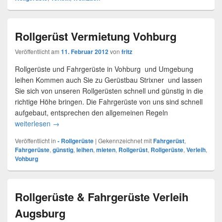
Rollgerüst Vermietung Vohburg
Veröffentlicht am
11. Februar 2012
von
fritz
Rollgerüste und Fahrgerüste in Vohburg und Umgebung
leihen Kommen auch Sie zu Gerüstbau Strixner und lassen
Sie sich von unseren Rollgerüsten schnell und günstig in die
richtige Höhe bringen. Die Fahrgerüste von uns sind schnell
aufgebaut, entsprechen den allgemeinen Regeln
weiterlesen
Rollgerüst Vermietung Vohburg
→
Veröffentlicht in
- Rollgerüste
|
Gekennzeichnet mit
Fahrgerüst
,
Fahrgerüste
,
günstig
,
leihen
,
mieten
,
Rollgerüst
,
Rollgerüste
,
Verleih
,
Vohburg
Rollgerüste & Fahrgerüste Verleih
Augsburg