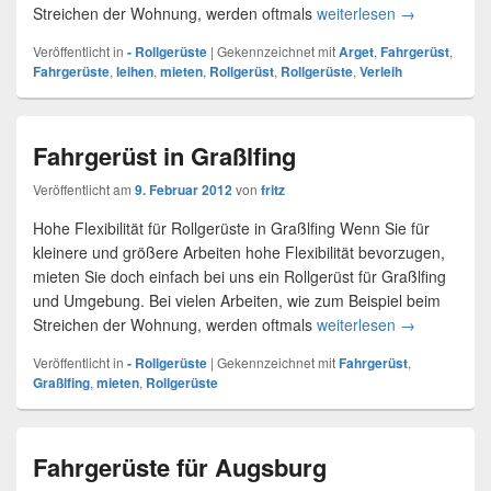
Streichen der Wohnung, werden oftmals
weiterlesen
Rollgerüste i
→
Veröffentlicht in
- Rollgerüste
|
Gekennzeichnet mit
Arget
,
Fahrgerüst
,
Fahrgerüste
,
leihen
,
mieten
,
Rollgerüst
,
Rollgerüste
,
Verleih
Fahrgerüst in Graßlfing
Veröffentlicht am
9. Februar 2012
von
fritz
Hohe Flexibilität für Rollgerüste in Graßlfing Wenn Sie für
kleinere und größere Arbeiten hohe Flexibilität bevorzugen,
mieten Sie doch einfach bei uns ein Rollgerüst für Graßlfing
und Umgebung. Bei vielen Arbeiten, wie zum Beispiel beim
Streichen der Wohnung, werden oftmals
weiterlesen
Fahrgerüst i
→
Veröffentlicht in
- Rollgerüste
|
Gekennzeichnet mit
Fahrgerüst
,
Graßlfing
,
mieten
,
Rollgerüste
Fahrgerüste für Augsburg