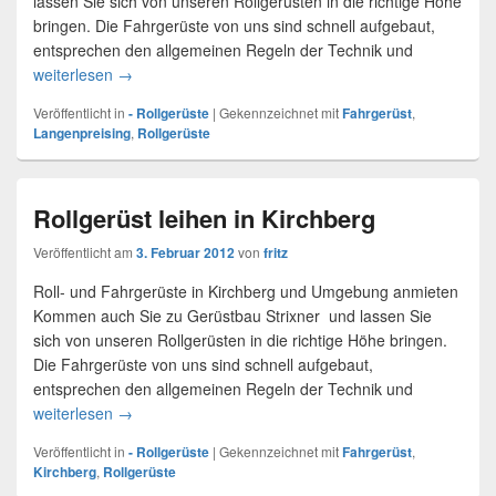
lassen Sie sich von unseren Rollgerüsten in die richtige Höhe
bringen. Die Fahrgerüste von uns sind schnell aufgebaut,
entsprechen den allgemeinen Regeln der Technik und
weiterlesen
Rollgerüste leihen – Langenpreising
→
Veröffentlicht in
- Rollgerüste
|
Gekennzeichnet mit
Fahrgerüst
,
Langenpreising
,
Rollgerüste
Rollgerüst leihen in Kirchberg
Veröffentlicht am
3. Februar 2012
von
fritz
Roll- und Fahrgerüste in Kirchberg und Umgebung anmieten
Kommen auch Sie zu Gerüstbau Strixner und lassen Sie
sich von unseren Rollgerüsten in die richtige Höhe bringen.
Die Fahrgerüste von uns sind schnell aufgebaut,
entsprechen den allgemeinen Regeln der Technik und
weiterlesen
Rollgerüst leihen in Kirchberg
→
Veröffentlicht in
- Rollgerüste
|
Gekennzeichnet mit
Fahrgerüst
,
Kirchberg
,
Rollgerüste