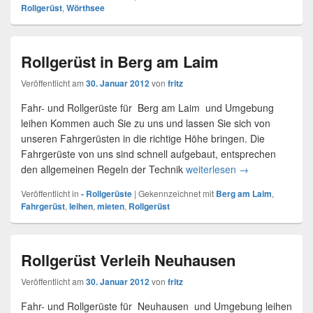
Rollgerüst
,
Wörthsee
Rollgerüst in Berg am Laim
Veröffentlicht am
30. Januar 2012
von
fritz
Fahr- und Rollgerüste für Berg am Laim und Umgebung
leihen Kommen auch Sie zu uns und lassen Sie sich von
unseren Fahrgerüsten in die richtige Höhe bringen. Die
Fahrgerüste von uns sind schnell aufgebaut, entsprechen
den allgemeinen Regeln der Technik
weiterlesen
Rollgerüst in Be
→
Veröffentlicht in
- Rollgerüste
|
Gekennzeichnet mit
Berg am Laim
,
Fahrgerüst
,
leihen
,
mieten
,
Rollgerüst
Rollgerüst Verleih Neuhausen
Veröffentlicht am
30. Januar 2012
von
fritz
Fahr- und Rollgerüste für Neuhausen und Umgebung leihen