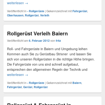
weiterlesen
Rollgerüst in Oberhausen
→
Veröffentlicht in
- Rollgerüste
|
Gekennzeichnet mit
Fahrgerüst
,
Oberhausen
,
Rollgerüst
,
Verleih
Rollgerüst Verleih Baiern
Veröffentlicht am
6. Februar 2012
von
fritz
Roll- und Fahrgerüste in Baiern und Umgebung leihen
Kommen auch Sie zu Gerüstbau Strixner und lassen Sie
sich von unseren Rollgerüsten in die richtige Höhe bringen.
Die Fahrgerüste von uns sind schnell aufgebaut,
entsprechen den allgemeinen Regeln der Technik und
weiterlesen
Rollgerüst Verleih Baiern
→
Veröffentlicht in
- Rollgerüste
|
Gekennzeichnet mit
Baiern
,
Fahrgerüst
,
Gerüst
,
Rollgerüst