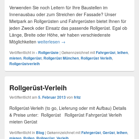
Verwenden Sie noch Leitern für Ihre Baustellen im
Innenausbau oder zum Streichen der Fassade? Unser
Mietpark an Rollgerüsten und Fahrgerüsten bietet Ihnen für
jeden Zweck oder Einsatz das passende Rollgerüst. Egal ob
Länge, Breite oder Höhe, wir haben verschiedenste
Möglichkeiten
weiterlesen
Rollgerüst & Fahrgerüst mieten / leihen
→
Veröffentlicht in
- Rollgerüste
|
Gekennzeichnet mit
Fahrgerüst
,
leihen
,
mieten
,
Rollgerüst
,
Rollgerüst München
,
Rollgerüst Verleih
,
Rollgerüstverleih
Rollgerüst-Verleih
Veröffentlicht am
5. Februar 2013
von
fritz
Rollgerüst-Verleih (to go, Lieferung oder mit Aufbau) Details
& Preise unter: Rollgerüst Rollgerüst Fahrgerüst Verleih
mieten Gerüst
Veröffentlicht in
Blog
|
Gekennzeichnet mit
Fahrgerüst
,
Gerüst
,
leihen
,
mieten
,
Rollen
,
Rollgerüst
,
Verleih