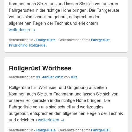
Kommen auch Sie zu uns und lassen Sie sich von unseren
Fahrgerüsten in die richtige Höhe bringen. Die Fahrgerüste
von uns sind schnell aufgebaut, entsprechen den
allgemeinen Regeln der Technik und erleichtern
weiterlesen
Rollgerüste Prittriching
→
Veröffentlicht in
- Rollgerüste
|
Gekennzeichnet mit
Fahrgerüst
,
Prittriching
,
Rollgerüst
Rollgerüst Wörthsee
Veröffentlicht am
31. Januar 2012
von
fritz
Rollgerüste für Wörthsee und Umgebung ausleihen
Kommen auch Sie zum Fachmann und lassen Sie sich von
unseren Rollgerüsten in die richtige Höhe bringen. Die
Fahrgerüste von uns sind schnell und werkzeuglos
aufgebaut, entsprechen den allgemeinen Regeln der Technik
und erleichtern
weiterlesen
Rollgerüst Wörthsee
→
Veröffentlicht in
- Rollgerüste
|
Gekennzeichnet mit
Fahrgerüst
,