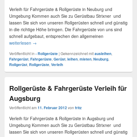
Verleih für Fahrgerüste & Rollgerüste in Neuburg und
Umgebung Kommen auch Sie zu Gerüstbau Strixner und
lassen Sie sich von unseren Rollgerüsten schnell und günstig
in die richtige Höhe bringen. Die Fahrgerüste von uns sind
schnell aufgebaut, entsprechen den allgemeinen
weiterlesen
Rollgerüst & Fahrgerüst Verleih Neuburg
→
Veröffentlicht in
- Rollgerüste
|
Gekennzeichnet mit
ausleihen
,
Fahrgerüst
,
Fahrgerüste
,
Gerüst
,
leihen
,
mieten
,
Neuburg
,
Rollgerüst
,
Rollgerüste
,
Verleih
Rollgerüste & Fahrgerüste Verleih für
Augsburg
Veröffentlicht am
11. Februar 2012
von
fritz
Verleih für Fahrgerüste & Rollgerüste in Augsburg und
Umgebung Kommen auch Sie zu Gerüstbau Strixner und
lassen Sie sich von unseren Rollgerüsten schnell und günstig