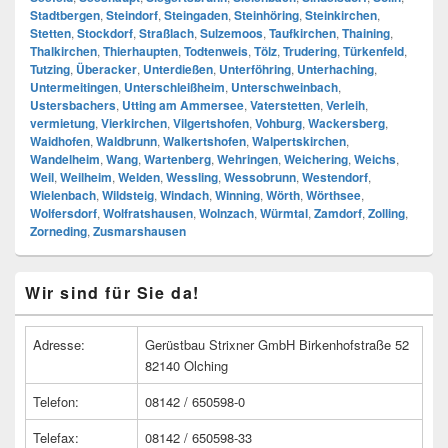
Stadtbergen
,
Steindorf
,
Steingaden
,
Steinhöring
,
Steinkirchen
,
Stetten
,
Stockdorf
,
Straßlach
,
Sulzemoos
,
Taufkirchen
,
Thaining
,
Thalkirchen
,
Thierhaupten
,
Todtenweis
,
Tölz
,
Trudering
,
Türkenfeld
,
Tutzing
,
Überacker
,
Unterdießen
,
Unterföhring
,
Unterhaching
,
Untermeitingen
,
Unterschleißheim
,
Unterschweinbach
,
Ustersbachers
,
Utting am Ammersee
,
Vaterstetten
,
Verleih
,
vermietung
,
Vierkirchen
,
Vilgertshofen
,
Vohburg
,
Wackersberg
,
Waidhofen
,
Waldbrunn
,
Walkertshofen
,
Walpertskirchen
,
Wandelheim
,
Wang
,
Wartenberg
,
Wehringen
,
Weichering
,
Weichs
,
Weil
,
Weilheim
,
Welden
,
Wessling
,
Wessobrunn
,
Westendorf
,
Wielenbach
,
Wildsteig
,
Windach
,
Winning
,
Wörth
,
Wörthsee
,
Wolfersdorf
,
Wolfratshausen
,
Wolnzach
,
Würmtal
,
Zamdorf
,
Zolling
,
Zorneding
,
Zusmarshausen
Primärer
Wir sind für Sie da!
Seitenleisten
Widget-
Bereich
Adresse:
Gerüstbau Strixner GmbH Birkenhofstraße 52
82140 Olching
Telefon:
08142 / 650598-0
Telefax:
08142 / 650598-33