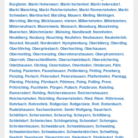
Burgheim
,
Markt Hohenwart
,
Markt Inchenhof
,
Markt Indersdorf
,
Markt Manching
,
Markt Reichertshofen
,
Markt Rennertshofen
,
Markt
Schwaben
,
Martinsried
,
Marzling
,
Mauern
,
Meiling
,
Meitingen
,
Merching
,
Mering
,
Mickhausen
,
mieten
,
Milbertshofen
,
Mittelstetten
,
Mitterneufnach
,
Moorenweis
,
Moosach
,
Moosburg
,
Moosinning
,
Muenchen
,
Münchmüster
,
Münsing
,
Nandlstadt
,
Nannhofen
,
Neubiberg
,
Neuburg
,
Neuching
,
Neufahrn
,
Neuhausen
,
Neukeferloh
,
Neuried
,
Neusäß
,
Nordendorf
,
Nymphenburg
,
Oberbiberg
,
Oberding
,
Oberföhring
,
Obergriesbach
,
Oberhaching
,
Oberhausen
,
Obermeiting
,
Obermenzing
,
Oberottmarshausen
,
Oberpframmern
,
Oberroth
,
Oberschleißheim
,
Oberschweinbach
,
Obersöchering
,
Odelzhausen
,
Olching
,
Osterholzen
,
Ottenhofen
,
Ottobrunn
,
Pähl
,
Pasing
,
Pastetten
,
Paunzhausen
,
Peißenberg
,
Peiting
,
Penzberg
,
Penzing
,
Perlach
,
Petersdorf
,
Petershausen
,
Pfaffenhofen
,
Planegg
,
Pliening
,
Pöcking
,
Pörnbach
,
Pöttmes
,
Poing
,
Polling
,
Prem
,
Prittriching
,
Puchheim
,
Pürgen
,
Pullach
,
Putzbrunn
,
Raisting
,
Ramersdorf
,
Rehling
,
Reichersbeuren
,
Reichertshausen
,
Reichertshofen
,
Reichling
,
Rennertshofen
,
Ried
,
Riem
,
Röhrmoos
,
Rohrbach
,
Rohrenfels
,
Rollgerüst
,
Rollgerüste
,
Rott
,
Rottenbuch
,
Rudelzhausen
,
Sachsenkamm
,
Sankt Wolfgang
,
Sauerlach
,
Schäftlarn
,
Scherstetten
,
Scheuring
,
Scheyern
,
Schiltberg
,
Schlehdorf
,
Schmiechen
,
Schöngeising
,
Schondorf
,
Schongau
,
Schrobenhausen
,
Schwabbruck
,
Schwabhausen
,
Schwabing
,
Schwabmünchen
,
Schwabsoien
,
Schweitenkirchen
,
Schwifting
,
Seefeld
,
Seeshaupt
,
Siegertsbrunn
,
Sielenbach
,
Sindelsdorf
,
Solln
,