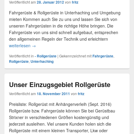
Veröffentlicht am
28. Januar 2012
von
fritz
Fahrgerüste & Rollgerüste in Unterhaching und Umgebung
mieten Kommen auch Sie zu uns und lassen Sie sich von
unseren Fahrgerüsten in die richtige Höhe bringen. Die
Fahrgerüste von uns sind schnell aufgebaut, entsprechen
den allgemeinen Regeln der Technik und erleichtern
weiterlesen
Fahrgerüste oder Rollgerüste leihen in Unterhaching
→
Veröffentlicht in
- Rollgerüste
|
Gekennzeichnet mit
Fahrgerüste
,
Rollgerüste
,
Unterhaching
Unser Einzugsgebiet Rollgerüste
Veröffentlicht am
18. November 2011
von
fritz
Preisliste: Rollgerüst mit Anhängerverleih (Sept. 2016)
Rollgerüste bzw. Fahrgerüste können Sie bei Gerüstbau
Strixner in verschiedenen Größen kostengünstig und
jederzeit ausleihen. Viel unsere Kunden holen sich die
Rollgerüste mit einem kleinen Transporter, Lkw oder