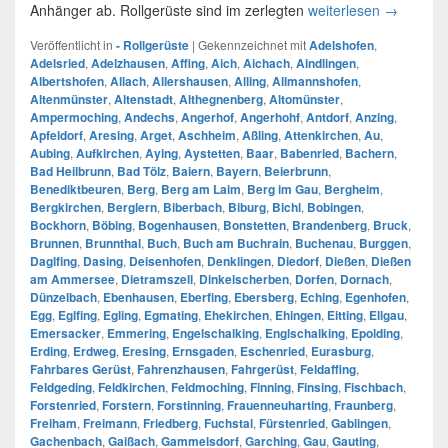
Anhänger ab. Rollgerüste sind im zerlegten
weiterlesen
Unser Ein
→
Veröffentlicht in
- Rollgerüste
|
Gekennzeichnet mit
Adelshofen
,
Adelsried
,
Adelzhausen
,
Affing
,
Aich
,
Aichach
,
Aindlingen
,
Albertshofen
,
Allach
,
Allershausen
,
Alling
,
Allmannshofen
,
Altenmünster
,
Altenstadt
,
Althegnenberg
,
Altomünster
,
Ampermoching
,
Andechs
,
Angerhof
,
Angerhohf
,
Antdorf
,
Anzing
,
Apfeldorf
,
Aresing
,
Arget
,
Aschheim
,
Aßling
,
Attenkirchen
,
Au
,
Aubing
,
Aufkirchen
,
Aying
,
Aystetten
,
Baar
,
Babenried
,
Bachern
,
Bad Heilbrunn
,
Bad Tölz
,
Baiern
,
Bayern
,
Beierbrunn
,
Benediktbeuren
,
Berg
,
Berg am Laim
,
Berg im Gau
,
Bergheim
,
Bergkirchen
,
Berglern
,
Biberbach
,
Biburg
,
Bichl
,
Bobingen
,
Bockhorn
,
Böbing
,
Bogenhausen
,
Bonstetten
,
Brandenberg
,
Bruck
,
Brunnen
,
Brunnthal
,
Buch
,
Buch am Buchrain
,
Buchenau
,
Burggen
,
Daglfing
,
Dasing
,
Deisenhofen
,
Denklingen
,
Diedorf
,
Dießen
,
Dießen
am Ammersee
,
Dietramszell
,
Dinkelscherben
,
Dorfen
,
Dornach
,
Dünzelbach
,
Ebenhausen
,
Eberfing
,
Ebersberg
,
Eching
,
Egenhofen
,
Egg
,
Eglfing
,
Egling
,
Egmating
,
Ehekirchen
,
Ehingen
,
Eitting
,
Ellgau
,
Emersacker
,
Emmering
,
Engelschalking
,
Englschalking
,
Epolding
,
Erding
,
Erdweg
,
Eresing
,
Ernsgaden
,
Eschenried
,
Eurasburg
,
Fahrbares Gerüst
,
Fahrenzhausen
,
Fahrgerüst
,
Feldaffing
,
Feldgeding
,
Feldkirchen
,
Feldmoching
,
Finning
,
Finsing
,
Fischbach
,
Forstenried
,
Forstern
,
Forstinning
,
Frauenneuharting
,
Fraunberg
,
Freiham
,
Freimann
,
Friedberg
,
Fuchstal
,
Fürstenried
,
Gablingen
,
Gachenbach
,
Gaißach
,
Gammelsdorf
,
Garching
,
Gau
,
Gauting
,