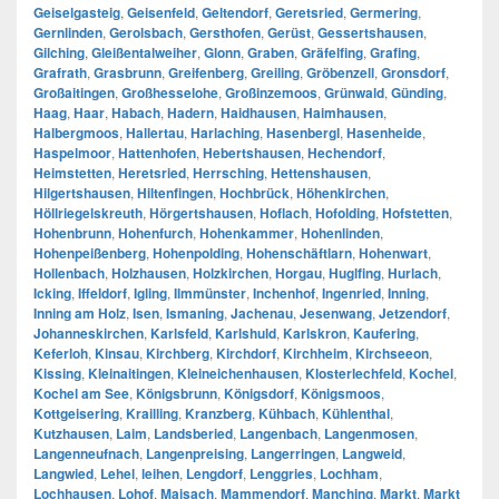
Geiselgasteig
,
Geisenfeld
,
Geltendorf
,
Geretsried
,
Germering
,
Gernlinden
,
Gerolsbach
,
Gersthofen
,
Gerüst
,
Gessertshausen
,
Gilching
,
Gleißentalweiher
,
Glonn
,
Graben
,
Gräfelfing
,
Grafing
,
Grafrath
,
Grasbrunn
,
Greifenberg
,
Greiling
,
Gröbenzell
,
Gronsdorf
,
Großaitingen
,
Großhesselohe
,
Großinzemoos
,
Grünwald
,
Günding
,
Haag
,
Haar
,
Habach
,
Hadern
,
Haidhausen
,
Haimhausen
,
Halbergmoos
,
Hallertau
,
Harlaching
,
Hasenbergl
,
Hasenheide
,
Haspelmoor
,
Hattenhofen
,
Hebertshausen
,
Hechendorf
,
Heimstetten
,
Heretsried
,
Herrsching
,
Hettenshausen
,
Hilgertshausen
,
Hiltenfingen
,
Hochbrück
,
Höhenkirchen
,
Höllriegelskreuth
,
Hörgertshausen
,
Hoflach
,
Hofolding
,
Hofstetten
,
Hohenbrunn
,
Hohenfurch
,
Hohenkammer
,
Hohenlinden
,
Hohenpeißenberg
,
Hohenpolding
,
Hohenschäftlarn
,
Hohenwart
,
Hollenbach
,
Holzhausen
,
Holzkirchen
,
Horgau
,
Huglfing
,
Hurlach
,
Icking
,
Iffeldorf
,
Igling
,
Ilmmünster
,
Inchenhof
,
Ingenried
,
Inning
,
Inning am Holz
,
Isen
,
Ismaning
,
Jachenau
,
Jesenwang
,
Jetzendorf
,
Johanneskirchen
,
Karlsfeld
,
Karlshuld
,
Karlskron
,
Kaufering
,
Keferloh
,
Kinsau
,
Kirchberg
,
Kirchdorf
,
Kirchheim
,
Kirchseeon
,
Kissing
,
Kleinaitingen
,
Kleineichenhausen
,
Klosterlechfeld
,
Kochel
,
Kochel am See
,
Königsbrunn
,
Königsdorf
,
Königsmoos
,
Kottgeisering
,
Krailling
,
Kranzberg
,
Kühbach
,
Kühlenthal
,
Kutzhausen
,
Laim
,
Landsberied
,
Langenbach
,
Langenmosen
,
Langenneufnach
,
Langenpreising
,
Langerringen
,
Langweid
,
Langwied
,
Lehel
,
leihen
,
Lengdorf
,
Lenggries
,
Lochham
,
Lochhausen
,
Lohof
,
Maisach
,
Mammendorf
,
Manching
,
Markt
,
Markt