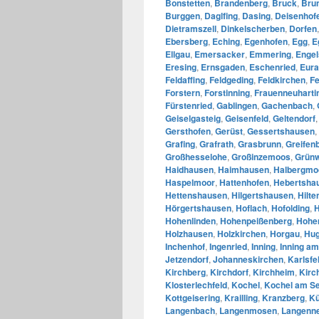
Bonstetten
,
Brandenberg
,
Bruck
,
Bru
Burggen
,
Daglfing
,
Dasing
,
Deisenhof
Dietramszell
,
Dinkelscherben
,
Dorfen
Ebersberg
,
Eching
,
Egenhofen
,
Egg
,
E
Ellgau
,
Emersacker
,
Emmering
,
Engel
Eresing
,
Ernsgaden
,
Eschenried
,
Eura
Feldaffing
,
Feldgeding
,
Feldkirchen
,
F
Forstern
,
Forstinning
,
Frauenneuharti
Fürstenried
,
Gablingen
,
Gachenbach
,
Geiselgasteig
,
Geisenfeld
,
Geltendorf
Gersthofen
,
Gerüst
,
Gessertshausen
,
Grafing
,
Grafrath
,
Grasbrunn
,
Greifen
Großhesselohe
,
Großinzemoos
,
Grünw
Haidhausen
,
Haimhausen
,
Halbergmo
Haspelmoor
,
Hattenhofen
,
Hebertsha
Hettenshausen
,
Hilgertshausen
,
Hilte
Hörgertshausen
,
Hoflach
,
Hofolding
,
H
Hohenlinden
,
Hohenpeißenberg
,
Hohe
Holzhausen
,
Holzkirchen
,
Horgau
,
Hug
Inchenhof
,
Ingenried
,
Inning
,
Inning am
Jetzendorf
,
Johanneskirchen
,
Karlsfe
Kirchberg
,
Kirchdorf
,
Kirchheim
,
Kirc
Klosterlechfeld
,
Kochel
,
Kochel am S
Kottgeisering
,
Krailling
,
Kranzberg
,
K
Langenbach
,
Langenmosen
,
Langenn