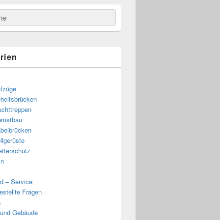
e
rien
fzüge
helfsbrücken
uchttreppen
rüstbau
belbrücken
llgerüste
tterschutz
in
d – Service
estellte Fragen
s
 und Gebäude