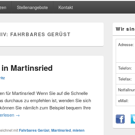
zen
Stellenangebote
Kontakt
Primärer
Wir sin
Seitenleiste
IV:
FAHRBARES GERÜST
Widget-
Bereich
Adresse:
in Martinsried
Telefon:
ritz
Telefax:
Notfalln
ten für Martinsried! Wenn Sie auf die Schnelle
as durchaus zu empfehlen ist, wenden Sie sich
eMail:
 können Sie nämlich zum Beispiel bequem Ihre
terlesen
Fahrbares Gerüst in Martinsried
→
ichnet mit
Fahrbares Gerüst
,
Martinsried
,
mieten