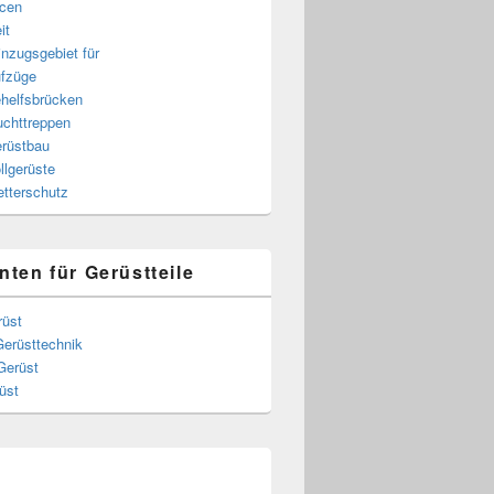
cen
it
nzugsgebiet für
fzüge
helfsbrücken
uchttreppen
rüstbau
llgerüste
tterschutz
nten für Gerüstteile
rüst
Gerüsttechnik
Gerüst
üst