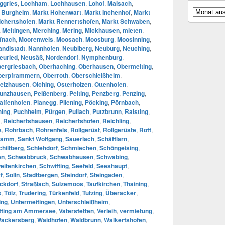
ggries
,
Lochham
,
Lochhausen
,
Lohof
,
Maisach
,
Archiv
 Burgheim
,
Markt Hohenwart
,
Markt Inchenhof
,
Markt
ichertshofen
,
Markt Rennertshofen
,
Markt Schwaben
,
,
Meitingen
,
Merching
,
Mering
,
Mickhausen
,
mieten
,
ufnach
,
Moorenweis
,
Moosach
,
Moosburg
,
Moosinning
,
andlstadt
,
Nannhofen
,
Neubiberg
,
Neuburg
,
Neuching
,
euried
,
Neusäß
,
Nordendorf
,
Nymphenburg
,
ergriesbach
,
Oberhaching
,
Oberhausen
,
Obermeiting
,
berpframmern
,
Oberroth
,
Oberschleißheim
,
elzhausen
,
Olching
,
Osterholzen
,
Ottenhofen
,
unzhausen
,
Peißenberg
,
Peiting
,
Penzberg
,
Penzing
,
affenhofen
,
Planegg
,
Pliening
,
Pöcking
,
Pörnbach
,
hing
,
Puchheim
,
Pürgen
,
Pullach
,
Putzbrunn
,
Raisting
,
,
Reichertshausen
,
Reichertshofen
,
Reichling
,
s
,
Rohrbach
,
Rohrenfels
,
Rollgerüst
,
Rollgerüste
,
Rott
,
kamm
,
Sankt Wolfgang
,
Sauerlach
,
Schäftlarn
,
chiltberg
,
Schlehdorf
,
Schmiechen
,
Schöngeising
,
en
,
Schwabbruck
,
Schwabhausen
,
Schwabing
,
eitenkirchen
,
Schwifting
,
Seefeld
,
Seeshaupt
,
f
,
Solln
,
Stadtbergen
,
Steindorf
,
Steingaden
,
ckdorf
,
Straßlach
,
Sulzemoos
,
Taufkirchen
,
Thaining
,
s
,
Tölz
,
Trudering
,
Türkenfeld
,
Tutzing
,
Überacker
,
ing
,
Untermeitingen
,
Unterschleißheim
,
tting am Ammersee
,
Vaterstetten
,
Verleih
,
vermietung
,
ackersberg
,
Waidhofen
,
Waldbrunn
,
Walkertshofen
,