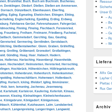
nnen
,
Brunnthal
,
Buch
,
Buch am Buchrain
,
Buchenau
,
Ressour
en
,
Denklingen
,
Diedorf
,
Dießen
,
Dießen am Ammersee
,
Sicherhe
,
Dornach
,
Dünzelbach
,
Ebenhausen
,
Eberfing
,
Unser Ei
glfing
,
Egling
,
Egmating
,
Ehekirchen
,
Ehingen
,
Eitting
,
– Au
schalking
,
Englschalking
,
Epolding
,
Erding
,
Erdweg
,
– Be
sburg
,
Fahrbares Gerüst
,
Fahrenzhausen
,
Fahrgerüst
,
– Fl
eldmoching
,
Finning
,
Finsing
,
Fischbach
,
Forstenried
,
ng
,
Fraunberg
,
Freiham
,
Freimann
,
Friedberg
,
Fuchstal
,
– Ge
Gaißach
,
Gammelsdorf
,
Garching
,
Gau
,
Gauting
,
– Ro
,
Geretsried
,
Germering
,
Gernlinden
,
Gerolsbach
,
– We
Gilching
,
Gleißentalweiher
,
Glonn
,
Graben
,
Gräfelfing
,
berg
,
Greiling
,
Gröbenzell
,
Gronsdorf
,
Großaitingen
,
ald
,
Günding
,
Haag
,
Haar
,
Habach
,
Hadern
,
os
,
Hallertau
,
Harlaching
,
Hasenbergl
,
Hasenheide
,
Liefera
usen
,
Hechendorf
,
Heimstetten
,
Heretsried
,
Herrsching
,
nfingen
,
Hochbrück
,
Höhenkirchen
,
Höllriegelskreuth
,
Alfix Ge
ofstetten
,
Hohenbrunn
,
Hohenfurch
,
Hohenkammer
,
npolding
,
Hohenschäftlarn
,
Hohenwart
,
Hollenbach
,
Layher 
lfing
,
Hurlach
,
Icking
,
Iffeldorf
,
Igling
,
Ilmmünster
,
Plettac 
 Holz
,
Isen
,
Ismaning
,
Jachenau
,
Jesenwang
,
Rux Ger
ld
,
Karlshuld
,
Karlskron
,
Kaufering
,
Keferloh
,
Kinsau
,
hseeon
,
Kissing
,
Kleinaitingen
,
Kleineichenhausen
,
ee
,
Königsbrunn
,
Königsdorf
,
Königsmoos
,
ühbach
,
Kühlenthal
,
Kutzhausen
,
Laim
,
Landsberied
,
Archiv
eufnach
,
Langenpreising
,
Langerringen
,
Langweid
,