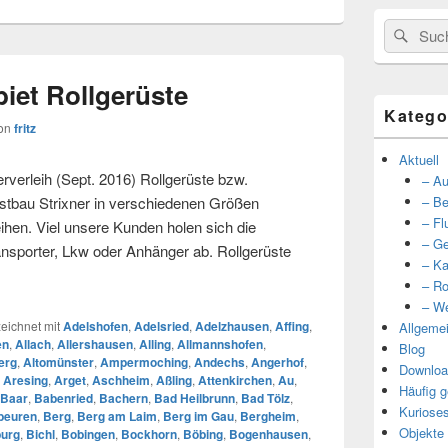
Suche
Such
nach:
iet Rollgerüste
Katego
on
fritz
Aktuell
erverleih (Sept. 2016) Rollgerüste bzw.
– Au
stbau Strixner in verschiedenen Größen
– Be
– Fl
eihen. Viel unsere Kunden holen sich die
– Ge
ansporter, Lkw oder Anhänger ab. Rollgerüste
– Ka
er Einzugsgebiet Rollgerüste
– Ro
– We
ichnet mit
Adelshofen
,
Adelsried
,
Adelzhausen
,
Affing
,
Allgeme
en
,
Allach
,
Allershausen
,
Alling
,
Allmannshofen
,
Blog
erg
,
Altomünster
,
Ampermoching
,
Andechs
,
Angerhof
,
Downloa
,
Aresing
,
Arget
,
Aschheim
,
Aßling
,
Attenkirchen
,
Au
,
Häufig g
Baar
,
Babenried
,
Bachern
,
Bad Heilbrunn
,
Bad Tölz
,
Kuriose
beuren
,
Berg
,
Berg am Laim
,
Berg im Gau
,
Bergheim
,
Objekte
burg
,
Bichl
,
Bobingen
,
Bockhorn
,
Böbing
,
Bogenhausen
,