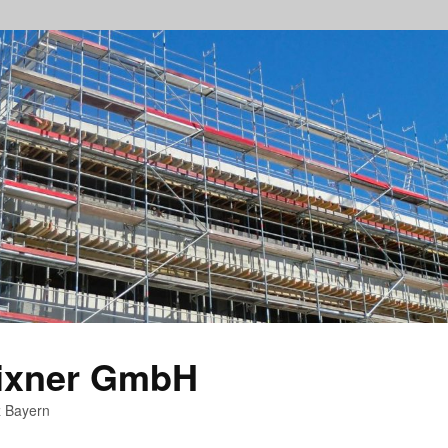
rixner GmbH
z Bayern