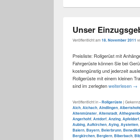
Unser Einzugsgeb
Veröffentlicht am
18. November 2011
v
Preisliste: Rollgerüst mit Anhäng
Fahrgerüste können Sie bei Gerü
kostengünstig und jederzeit ausl
Rollgerüste mit einem kleinen Tr
sind im zerlegten
weiterlesen
Uns
→
Veröffentlicht in
- Rollgerüste
|
Gekennze
Aich
,
Aichach
,
Aindlingen
,
Albertshof
Altenmünster
,
Altenstadt
,
Althegnenb
Angerhohf
,
Antdorf
,
Anzing
,
Apfeldorf
Aubing
,
Aufkirchen
,
Aying
,
Aystetten
,
Baiern
,
Bayern
,
Beierbrunn
,
Benedikt
Bergkirchen
,
Berglern
,
Biberbach
,
Bi