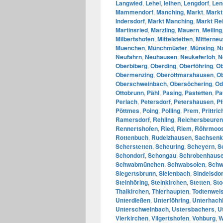
Langwied
,
Lehel
,
leihen
,
Lengdorf
,
Len
Mammendorf
,
Manching
,
Markt
,
Markt
Indersdorf
,
Markt Manching
,
Markt Re
Martinsried
,
Marzling
,
Mauern
,
Meiling
Milbertshofen
,
Mittelstetten
,
Mitterne
Muenchen
,
Münchmüster
,
Münsing
,
N
Neufahrn
,
Neuhausen
,
Neukeferloh
,
N
Oberbiberg
,
Oberding
,
Oberföhring
,
Ob
Obermenzing
,
Oberottmarshausen
,
O
Oberschweinbach
,
Obersöchering
,
Od
Ottobrunn
,
Pähl
,
Pasing
,
Pastetten
,
Pa
Perlach
,
Petersdorf
,
Petershausen
,
Pf
Pöttmes
,
Poing
,
Polling
,
Prem
,
Prittric
Ramersdorf
,
Rehling
,
Reichersbeuren
Rennertshofen
,
Ried
,
Riem
,
Röhrmoo
Rottenbuch
,
Rudelzhausen
,
Sachsen
Scherstetten
,
Scheuring
,
Scheyern
,
S
Schondorf
,
Schongau
,
Schrobenhaus
Schwabmünchen
,
Schwabsoien
,
Schw
Siegertsbrunn
,
Sielenbach
,
Sindelsdor
Steinhöring
,
Steinkirchen
,
Stetten
,
Sto
Thalkirchen
,
Thierhaupten
,
Todtenwei
Unterdießen
,
Unterföhring
,
Unterhach
Unterschweinbach
,
Ustersbachers
,
U
Vierkirchen
,
Vilgertshofen
,
Vohburg
,
W