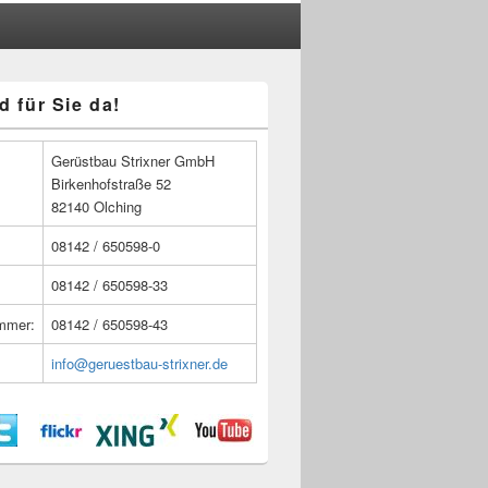
d für Sie da!
n
Gerüstbau Strixner GmbH
Birkenhofstraße 52
82140 Olching
08142 / 650598-0
08142 / 650598-33
ummer:
08142 / 650598-43
info@geruestbau-strixner.de