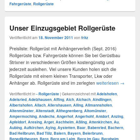
Fahrgerüste
,
Rollgerüste
Unser Einzugsgebiet Rollgerüste
Veröffentlicht am
18. November 2011
von
fritz
Preisliste: Rollgerüst mit Anhängerverleih (Sept. 2016)
Rollgerüste bzw. Fahrgerüste können Sie bei Gerüstbau
Strixner in verschiedenen Größen kostengünstig und
jederzeit ausleihen. Viel unsere Kunden holen sich die
Rollgerüste mit einem kleinen Transporter, Lkw oder
Anhänger ab. Rollgerüste sind im zerlegten
weiterlesen
Unser Ein
→
Veröffentlicht in
- Rollgerüste
|
Gekennzeichnet mit
Adelshofen
,
Adelsried
,
Adelzhausen
,
Affing
,
Aich
,
Aichach
,
Aindlingen
,
Albertshofen
,
Allach
,
Allershausen
,
Alling
,
Allmannshofen
,
Altenmünster
,
Altenstadt
,
Althegnenberg
,
Altomünster
,
Ampermoching
,
Andechs
,
Angerhof
,
Angerhohf
,
Antdorf
,
Anzing
,
Apfeldorf
,
Aresing
,
Arget
,
Aschheim
,
Aßling
,
Attenkirchen
,
Au
,
Aubing
,
Aufkirchen
,
Aying
,
Aystetten
,
Baar
,
Babenried
,
Bachern
,
Bad Heilbrunn
,
Bad Tölz
,
Baiern
,
Bayern
,
Beierbrunn
,
Benediktbeuren
,
Berg
,
Berg am Laim
,
Berg im Gau
,
Bergheim
,