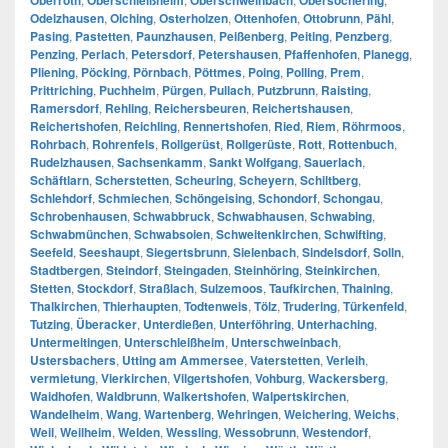
Oberroth
Oberschleißheim
Oberschweinbach
Obersöchering
Odelzhausen
,
Olching
,
Osterholzen
,
Ottenhofen
,
Ottobrunn
,
Pähl
,
Pasing
,
Pastetten
,
Paunzhausen
,
Peißenberg
,
Peiting
,
Penzberg
,
Penzing
,
Perlach
,
Petersdorf
,
Petershausen
,
Pfaffenhofen
,
Planegg
,
Pliening
,
Pöcking
,
Pörnbach
,
Pöttmes
,
Poing
,
Polling
,
Prem
,
Prittriching
,
Puchheim
,
Pürgen
,
Pullach
,
Putzbrunn
,
Raisting
,
Ramersdorf
,
Rehling
,
Reichersbeuren
,
Reichertshausen
,
Reichertshofen
,
Reichling
,
Rennertshofen
,
Ried
,
Riem
,
Röhrmoos
,
Rohrbach
,
Rohrenfels
,
Rollgerüst
,
Rollgerüste
,
Rott
,
Rottenbuch
,
Rudelzhausen
,
Sachsenkamm
,
Sankt Wolfgang
,
Sauerlach
,
Schäftlarn
,
Scherstetten
,
Scheuring
,
Scheyern
,
Schiltberg
,
Schlehdorf
,
Schmiechen
,
Schöngeising
,
Schondorf
,
Schongau
,
Schrobenhausen
,
Schwabbruck
,
Schwabhausen
,
Schwabing
,
Schwabmünchen
,
Schwabsoien
,
Schweitenkirchen
,
Schwifting
,
Seefeld
,
Seeshaupt
,
Siegertsbrunn
,
Sielenbach
,
Sindelsdorf
,
Solln
,
Stadtbergen
,
Steindorf
,
Steingaden
,
Steinhöring
,
Steinkirchen
,
Stetten
,
Stockdorf
,
Straßlach
,
Sulzemoos
,
Taufkirchen
,
Thaining
,
Thalkirchen
,
Thierhaupten
,
Todtenweis
,
Tölz
,
Trudering
,
Türkenfeld
,
Tutzing
,
Überacker
,
Unterdießen
,
Unterföhring
,
Unterhaching
,
Untermeitingen
,
Unterschleißheim
,
Unterschweinbach
,
Ustersbachers
,
Utting am Ammersee
,
Vaterstetten
,
Verleih
,
vermietung
,
Vierkirchen
,
Vilgertshofen
,
Vohburg
,
Wackersberg
,
Waidhofen
,
Waldbrunn
,
Walkertshofen
,
Walpertskirchen
,
Wandelheim
,
Wang
,
Wartenberg
,
Wehringen
,
Weichering
,
Weichs
,
Weil
,
Weilheim
,
Welden
,
Wessling
,
Wessobrunn
,
Westendorf
,