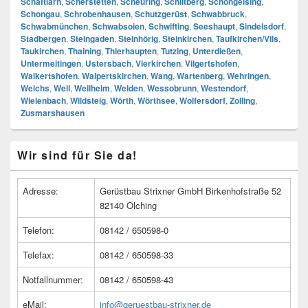
Schäftlarn
,
Scherstetten
,
Scheuring
,
Schiltberg
,
Schöngeising
,
Schongau
,
Schrobenhausen
,
Schutzgerüst
,
Schwabbruck
,
Schwabmünchen
,
Schwabsoien
,
Schwifting
,
Seeshaupt
,
Sindelsdorf
,
Stadbergen
,
Steingaden
,
Steinhörig
,
Steinkirchen
,
Taufkirchen/Vils
,
Taukirchen
,
Thaining
,
Thierhaupten
,
Tutzing
,
Unterdießen
,
Untermeitingen
,
Ustersbach
,
Vierkirchen
,
Vilgertshofen
,
Walkertshofen
,
Walpertskirchen
,
Wang
,
Wartenberg
,
Wehringen
,
Weichs
,
Weil
,
Weilheim
,
Welden
,
Wessobrunn
,
Westendorf
,
Wielenbach
,
Wildsteig
,
Wörth
,
Wörthsee
,
Wolfersdorf
,
Zolling
,
Zusmarshausen
Primärer
Wir sind für Sie da!
Seitenleisten
Widget-
Bereich
Adresse:
Gerüstbau Strixner GmbH Birkenhofstraße 52
82140 Olching
Telefon:
08142 / 650598-0
Telefax:
08142 / 650598-33
Notfallnummer:
08142 / 650598-43
eMail:
info@geruestbau-strixner.de