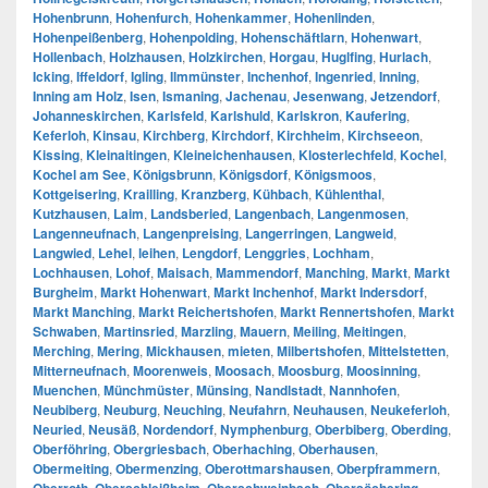
Hohenbrunn
,
Hohenfurch
,
Hohenkammer
,
Hohenlinden
,
Hohenpeißenberg
,
Hohenpolding
,
Hohenschäftlarn
,
Hohenwart
,
Hollenbach
,
Holzhausen
,
Holzkirchen
,
Horgau
,
Huglfing
,
Hurlach
,
Icking
,
Iffeldorf
,
Igling
,
Ilmmünster
,
Inchenhof
,
Ingenried
,
Inning
,
Inning am Holz
,
Isen
,
Ismaning
,
Jachenau
,
Jesenwang
,
Jetzendorf
,
Johanneskirchen
,
Karlsfeld
,
Karlshuld
,
Karlskron
,
Kaufering
,
Keferloh
,
Kinsau
,
Kirchberg
,
Kirchdorf
,
Kirchheim
,
Kirchseeon
,
Kissing
,
Kleinaitingen
,
Kleineichenhausen
,
Klosterlechfeld
,
Kochel
,
Kochel am See
,
Königsbrunn
,
Königsdorf
,
Königsmoos
,
Kottgeisering
,
Krailling
,
Kranzberg
,
Kühbach
,
Kühlenthal
,
Kutzhausen
,
Laim
,
Landsberied
,
Langenbach
,
Langenmosen
,
Langenneufnach
,
Langenpreising
,
Langerringen
,
Langweid
,
Langwied
,
Lehel
,
leihen
,
Lengdorf
,
Lenggries
,
Lochham
,
Lochhausen
,
Lohof
,
Maisach
,
Mammendorf
,
Manching
,
Markt
,
Markt
Burgheim
,
Markt Hohenwart
,
Markt Inchenhof
,
Markt Indersdorf
,
Markt Manching
,
Markt Reichertshofen
,
Markt Rennertshofen
,
Markt
Schwaben
,
Martinsried
,
Marzling
,
Mauern
,
Meiling
,
Meitingen
,
Merching
,
Mering
,
Mickhausen
,
mieten
,
Milbertshofen
,
Mittelstetten
,
Mitterneufnach
,
Moorenweis
,
Moosach
,
Moosburg
,
Moosinning
,
Muenchen
,
Münchmüster
,
Münsing
,
Nandlstadt
,
Nannhofen
,
Neubiberg
,
Neuburg
,
Neuching
,
Neufahrn
,
Neuhausen
,
Neukeferloh
,
Neuried
,
Neusäß
,
Nordendorf
,
Nymphenburg
,
Oberbiberg
,
Oberding
,
Oberföhring
,
Obergriesbach
,
Oberhaching
,
Oberhausen
,
Obermeiting
,
Obermenzing
,
Oberottmarshausen
,
Oberpframmern
,
,
,
,
,