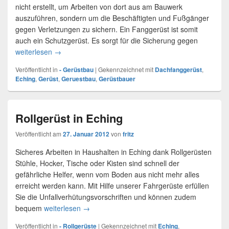
nicht erstellt, um Arbeiten von dort aus am Bauwerk
auszuführen, sondern um die Beschäftigten und Fußgänger
gegen Verletzungen zu sichern. Ein Fanggerüst ist somit
auch ein Schutzgerüst. Es sorgt für die Sicherung gegen
weiterlesen
Gerüst Eching
→
Veröffentlicht in
- Gerüstbau
|
Gekennzeichnet mit
Dachfanggerüst
,
Eching
,
Gerüst
,
Geruestbau
,
Gerüstbauer
Rollgerüst in Eching
Veröffentlicht am
27. Januar 2012
von
fritz
Sicheres Arbeiten in Haushalten in Eching dank Rollgerüsten
Stühle, Hocker, Tische oder Kisten sind schnell der
gefährliche Helfer, wenn vom Boden aus nicht mehr alles
erreicht werden kann. Mit Hilfe unserer Fahrgerüste erfüllen
Sie die Unfallverhütungsvorschriften und können zudem
bequem
weiterlesen
Rollgerüst in Eching
→
Veröffentlicht in
- Rollgerüste
|
Gekennzeichnet mit
Eching
,