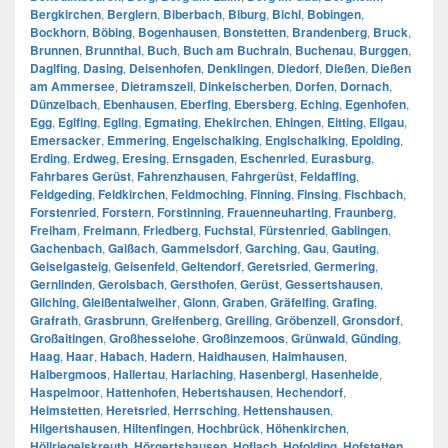
Bergkirchen
,
Berglern
,
Biberbach
,
Biburg
,
Bichl
,
Bobingen
,
Bockhorn
,
Böbing
,
Bogenhausen
,
Bonstetten
,
Brandenberg
,
Bruck
,
Brunnen
,
Brunnthal
,
Buch
,
Buch am Buchrain
,
Buchenau
,
Burggen
,
Daglfing
,
Dasing
,
Deisenhofen
,
Denklingen
,
Diedorf
,
Dießen
,
Dießen
am Ammersee
,
Dietramszell
,
Dinkelscherben
,
Dorfen
,
Dornach
,
Dünzelbach
,
Ebenhausen
,
Eberfing
,
Ebersberg
,
Eching
,
Egenhofen
,
Egg
,
Eglfing
,
Egling
,
Egmating
,
Ehekirchen
,
Ehingen
,
Eitting
,
Ellgau
,
Emersacker
,
Emmering
,
Engelschalking
,
Englschalking
,
Epolding
,
Erding
,
Erdweg
,
Eresing
,
Ernsgaden
,
Eschenried
,
Eurasburg
,
Fahrbares Gerüst
,
Fahrenzhausen
,
Fahrgerüst
,
Feldaffing
,
Feldgeding
,
Feldkirchen
,
Feldmoching
,
Finning
,
Finsing
,
Fischbach
,
Forstenried
,
Forstern
,
Forstinning
,
Frauenneuharting
,
Fraunberg
,
Freiham
,
Freimann
,
Friedberg
,
Fuchstal
,
Fürstenried
,
Gablingen
,
Gachenbach
,
Gaißach
,
Gammelsdorf
,
Garching
,
Gau
,
Gauting
,
Geiselgasteig
,
Geisenfeld
,
Geltendorf
,
Geretsried
,
Germering
,
Gernlinden
,
Gerolsbach
,
Gersthofen
,
Gerüst
,
Gessertshausen
,
Gilching
,
Gleißentalweiher
,
Glonn
,
Graben
,
Gräfelfing
,
Grafing
,
Grafrath
,
Grasbrunn
,
Greifenberg
,
Greiling
,
Gröbenzell
,
Gronsdorf
,
Großaitingen
,
Großhesselohe
,
Großinzemoos
,
Grünwald
,
Günding
,
Haag
,
Haar
,
Habach
,
Hadern
,
Haidhausen
,
Haimhausen
,
Halbergmoos
,
Hallertau
,
Harlaching
,
Hasenbergl
,
Hasenheide
,
Haspelmoor
,
Hattenhofen
,
Hebertshausen
,
Hechendorf
,
Heimstetten
,
Heretsried
,
Herrsching
,
Hettenshausen
,
Hilgertshausen
,
Hiltenfingen
,
Hochbrück
,
Höhenkirchen
,
Höllriegelskreuth
,
Hörgertshausen
,
Hoflach
,
Hofolding
,
Hofstetten
,