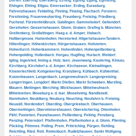
Dorfen
Eberfing
Ebersberg
Eching
Eglfing
Egling
Egmating
Ehingen
,
Eitting
,
Ellgau
,
Emersacker
,
Erding
,
Eurasburg
,
Fahrenzhausen
,
Feldafing
,
Finning
,
Finsing
,
Fischach
,
Forstern
,
Forstinning
,
Frauenneuharting
,
Fraunberg
,
Freising
,
Friedberg
,
Fuchstal
,
Fürstenfeldbruck
,
Gablingen
,
Gammelsdorf
,
Geltendorf
,
Gersthofen
,
Gessertshausen
,
Glonn
,
Graben
,
Grafing b. München
,
Greifenberg
,
Großaitingen
,
Haag a. d. Amper
,
Habach
,
Hallbergmoos
,
Hattenhofen
,
Heretsried
,
Hilgertshausen-Tandern
,
Hiltenfingen
,
Höhenkirchen
,
Hörgertshausen
,
Hofstetten
,
Hohenfurch
,
Hohenkammern
,
Hohenlinden
,
Hohenpeißenberg
,
Hohenpolding
,
Hollenbach
,
Horgau
,
Huglfing
,
Hurlach
,
Iffeldorf
,
Igling
,
Ingenried
,
Inning a. Holz
,
Isen
,
Jesenwang
,
Kaufering
,
Kinsau
,
Kirchberg
,
Kirchdorf a. d. Amper
,
Kirchseeon
,
Kleinaitingen
,
Klosterlechfeld
,
Kottgeisering
,
Kranzberg
,
Kühbach
,
Kühlenthal
,
Kutzenhausen
,
Langenbach
,
Langenneufnach
,
Langenpreising
,
Langerringen
,
Lengdorf
,
Markt Dießen
,
Markt Schwaben
,
Marzling
,
Mauern
,
Meitingen
,
Merching
,
Mickhausen
,
Mittelneufnach
,
Mittelstetten
,
Moosburg a. d. Isar
,
Moosinning
,
Nandlstadt
,
Nannhofen
,
Neubiberg
,
Neuburg
,
Neuching
,
Neufahrn b. Freising
,
Neusäß
,
Nordendorf
,
Oberding
,
Obergriesbach
,
Oberhausen
,
Obermeitingen
,
Oberottmarshausen
,
Obersöchering
,
Ottenhofen
,
Pähl
,
Pastetten
,
Paunzhausen
,
Peißenberg
,
Peiting
,
Penzberg
,
Penzing
,
Petersdorf
,
Pfaffenhofen
,
Pfaffenhofen a. d. Glonn
,
Pliening
,
Pöcking
,
Pöttmes
,
Polling
,
Prem
,
Prittriching
,
Pürgen
,
Rehling
,
Reichling
,
Ried
,
Rott
,
Rottenbuch
,
Rudelzhausen
,
Sankt Wolfgang
,