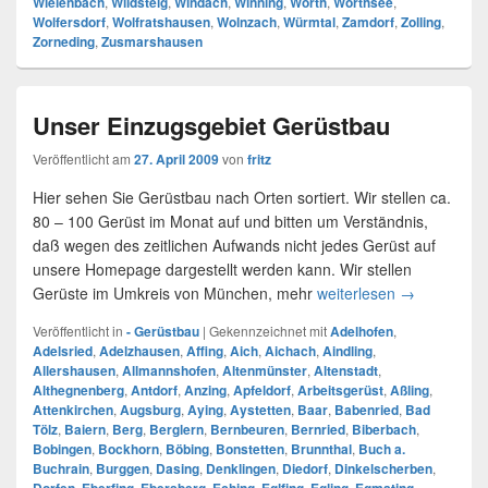
Wielenbach
,
Wildsteig
,
Windach
,
Winning
,
Wörth
,
Wörthsee
,
Wolfersdorf
,
Wolfratshausen
,
Wolnzach
,
Würmtal
,
Zamdorf
,
Zolling
,
Zorneding
,
Zusmarshausen
Unser Einzugsgebiet Gerüstbau
Veröffentlicht am
27. April 2009
von
fritz
Hier sehen Sie Gerüstbau nach Orten sortiert. Wir stellen ca.
80 – 100 Gerüst im Monat auf und bitten um Verständnis,
daß wegen des zeitlichen Aufwands nicht jedes Gerüst auf
unsere Homepage dargestellt werden kann. Wir stellen
Gerüste im Umkreis von München, mehr
weiterlesen
Unser Einzu
→
Veröffentlicht in
- Gerüstbau
|
Gekennzeichnet mit
Adelhofen
,
Adelsried
,
Adelzhausen
,
Affing
,
Aich
,
Aichach
,
Aindling
,
Allershausen
,
Allmannshofen
,
Altenmünster
,
Altenstadt
,
Althegnenberg
,
Antdorf
,
Anzing
,
Apfeldorf
,
Arbeitsgerüst
,
Aßling
,
Attenkirchen
,
Augsburg
,
Aying
,
Aystetten
,
Baar
,
Babenried
,
Bad
Tölz
,
Baiern
,
Berg
,
Berglern
,
Bernbeuren
,
Bernried
,
Biberbach
,
Bobingen
,
Bockhorn
,
Böbing
,
Bonstetten
,
Brunnthal
,
Buch a.
Buchrain
,
Burggen
,
Dasing
,
Denklingen
,
Diedorf
,
Dinkelscherben
,
,
,
,
,
,
,
,