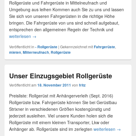
Rollgerüste und Fahrgerüste in Mittelneufnach und
Umgebung aus leihen Kommen auch Sie zu uns und lassen
Sie sich von unseren Fahrgerüsten in die richtige Höhe
bringen. Die Fahrgerüste von uns sind schnell aufgebaut,
entsprechen den allgemeinen Regeln der Technik und
weiterlesen
Rollgerüste in Mittelneufnach mieten
→
Veröffentlicht in
- Rollgerüste
|
Gekennzeichnet mit
Fahrgerüste
,
mieten
,
Mitterneufnach
,
Rollgerüste
Unser Einzugsgebiet Rollgerüste
Veröffentlicht am
18. November 2011
von
fritz
Preisliste: Rollgerüst mit Anhängerverleih (Sept. 2016)
Rollgerüste bzw. Fahrgerüste können Sie bei Gerüstbau
Strixner in verschiedenen Größen kostengünstig und
jederzeit ausleihen. Viel unsere Kunden holen sich die
Rollgerüste mit einem kleinen Transporter, Lkw oder
Anhänger ab. Rollgerüste sind im zerlegten
weiterlesen
Unser Ein
→