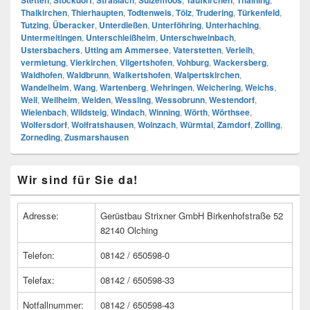
Stetten
Stockdorf
Straßlach
Sulzemoos
Taufkirchen
Thaining
Thalkirchen
,
Thierhaupten
,
Todtenweis
,
Tölz
,
Trudering
,
Türkenfeld
,
Tutzing
,
Überacker
,
Unterdießen
,
Unterföhring
,
Unterhaching
,
Untermeitingen
,
Unterschleißheim
,
Unterschweinbach
,
Ustersbachers
,
Utting am Ammersee
,
Vaterstetten
,
Verleih
,
vermietung
,
Vierkirchen
,
Vilgertshofen
,
Vohburg
,
Wackersberg
,
Waidhofen
,
Waldbrunn
,
Walkertshofen
,
Walpertskirchen
,
Wandelheim
,
Wang
,
Wartenberg
,
Wehringen
,
Weichering
,
Weichs
,
Weil
,
Weilheim
,
Welden
,
Wessling
,
Wessobrunn
,
Westendorf
,
Wielenbach
,
Wildsteig
,
Windach
,
Winning
,
Wörth
,
Wörthsee
,
Wolfersdorf
,
Wolfratshausen
,
Wolnzach
,
Würmtal
,
Zamdorf
,
Zolling
,
Zorneding
,
Zusmarshausen
Primärer
Wir sind für Sie da!
Seitenleisten
Widget-
Bereich
Adresse:
Gerüstbau Strixner GmbH Birkenhofstraße 52
82140 Olching
Telefon:
08142 / 650598-0
Telefax:
08142 / 650598-33
Notfallnummer:
08142 / 650598-43