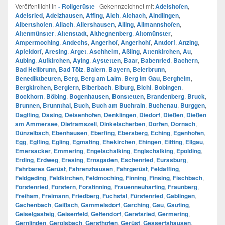
Veröffentlicht in
- Rollgerüste
|
Gekennzeichnet mit
Adelshofen
,
Adelsried
,
Adelzhausen
,
Affing
,
Aich
,
Aichach
,
Aindlingen
,
Albertshofen
,
Allach
,
Allershausen
,
Alling
,
Allmannshofen
,
Altenmünster
,
Altenstadt
,
Althegnenberg
,
Altomünster
,
Ampermoching
,
Andechs
,
Angerhof
,
Angerhohf
,
Antdorf
,
Anzing
,
Apfeldorf
,
Aresing
,
Arget
,
Aschheim
,
Aßling
,
Attenkirchen
,
Au
,
Aubing
,
Aufkirchen
,
Aying
,
Aystetten
,
Baar
,
Babenried
,
Bachern
,
Bad Heilbrunn
,
Bad Tölz
,
Baiern
,
Bayern
,
Beierbrunn
,
Benediktbeuren
,
Berg
,
Berg am Laim
,
Berg im Gau
,
Bergheim
,
Bergkirchen
,
Berglern
,
Biberbach
,
Biburg
,
Bichl
,
Bobingen
,
Bockhorn
,
Böbing
,
Bogenhausen
,
Bonstetten
,
Brandenberg
,
Bruck
,
Brunnen
,
Brunnthal
,
Buch
,
Buch am Buchrain
,
Buchenau
,
Burggen
,
Daglfing
,
Dasing
,
Deisenhofen
,
Denklingen
,
Diedorf
,
Dießen
,
Dießen
am Ammersee
,
Dietramszell
,
Dinkelscherben
,
Dorfen
,
Dornach
,
Dünzelbach
,
Ebenhausen
,
Eberfing
,
Ebersberg
,
Eching
,
Egenhofen
,
Egg
,
Eglfing
,
Egling
,
Egmating
,
Ehekirchen
,
Ehingen
,
Eitting
,
Ellgau
,
Emersacker
,
Emmering
,
Engelschalking
,
Englschalking
,
Epolding
,
Erding
,
Erdweg
,
Eresing
,
Ernsgaden
,
Eschenried
,
Eurasburg
,
Fahrbares Gerüst
,
Fahrenzhausen
,
Fahrgerüst
,
Feldaffing
,
Feldgeding
,
Feldkirchen
,
Feldmoching
,
Finning
,
Finsing
,
Fischbach
,
Forstenried
,
Forstern
,
Forstinning
,
Frauenneuharting
,
Fraunberg
,
Freiham
,
Freimann
,
Friedberg
,
Fuchstal
,
Fürstenried
,
Gablingen
,
Gachenbach
,
Gaißach
,
Gammelsdorf
,
Garching
,
Gau
,
Gauting
,
Geiselgasteig
,
Geisenfeld
,
Geltendorf
,
Geretsried
,
Germering
,
Gernlinden
,
Gerolsbach
,
Gersthofen
,
Gerüst
,
Gessertshausen
,