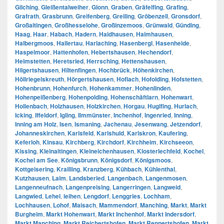
Gilching
,
Gleißentalweiher
,
Glonn
,
Graben
,
Gräfelfing
,
Grafing
,
Grafrath
,
Grasbrunn
,
Greifenberg
,
Greiling
,
Gröbenzell
,
Gronsdorf
,
Großaitingen
,
Großhesselohe
,
Großinzemoos
,
Grünwald
,
Günding
,
Haag
,
Haar
,
Habach
,
Hadern
,
Haidhausen
,
Haimhausen
,
Halbergmoos
,
Hallertau
,
Harlaching
,
Hasenbergl
,
Hasenheide
,
Haspelmoor
,
Hattenhofen
,
Hebertshausen
,
Hechendorf
,
Heimstetten
,
Heretsried
,
Herrsching
,
Hettenshausen
,
Hilgertshausen
,
Hiltenfingen
,
Hochbrück
,
Höhenkirchen
,
Höllriegelskreuth
,
Hörgertshausen
,
Hoflach
,
Hofolding
,
Hofstetten
,
Hohenbrunn
,
Hohenfurch
,
Hohenkammer
,
Hohenlinden
,
Hohenpeißenberg
,
Hohenpolding
,
Hohenschäftlarn
,
Hohenwart
,
Hollenbach
,
Holzhausen
,
Holzkirchen
,
Horgau
,
Huglfing
,
Hurlach
,
Icking
,
Iffeldorf
,
Igling
,
Ilmmünster
,
Inchenhof
,
Ingenried
,
Inning
,
Inning am Holz
,
Isen
,
Ismaning
,
Jachenau
,
Jesenwang
,
Jetzendorf
,
Johanneskirchen
,
Karlsfeld
,
Karlshuld
,
Karlskron
,
Kaufering
,
Keferloh
,
Kinsau
,
Kirchberg
,
Kirchdorf
,
Kirchheim
,
Kirchseeon
,
Kissing
,
Kleinaitingen
,
Kleineichenhausen
,
Klosterlechfeld
,
Kochel
,
Kochel am See
,
Königsbrunn
,
Königsdorf
,
Königsmoos
,
Kottgeisering
,
Krailling
,
Kranzberg
,
Kühbach
,
Kühlenthal
,
Kutzhausen
,
Laim
,
Landsberied
,
Langenbach
,
Langenmosen
,
Langenneufnach
,
Langenpreising
,
Langerringen
,
Langweid
,
Langwied
,
Lehel
,
leihen
,
Lengdorf
,
Lenggries
,
Lochham
,
Lochhausen
,
Lohof
,
Maisach
,
Mammendorf
,
Manching
,
Markt
,
Markt
Burgheim
,
Markt Hohenwart
,
Markt Inchenhof
,
Markt Indersdorf
,
Markt Manching
,
Markt Reichertshofen
,
Markt Rennertshofen
,
Markt