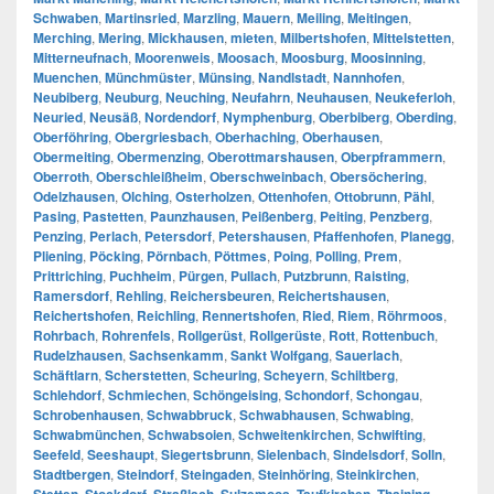
Schwaben
,
Martinsried
,
Marzling
,
Mauern
,
Meiling
,
Meitingen
,
Merching
,
Mering
,
Mickhausen
,
mieten
,
Milbertshofen
,
Mittelstetten
,
Mitterneufnach
,
Moorenweis
,
Moosach
,
Moosburg
,
Moosinning
,
Muenchen
,
Münchmüster
,
Münsing
,
Nandlstadt
,
Nannhofen
,
Neubiberg
,
Neuburg
,
Neuching
,
Neufahrn
,
Neuhausen
,
Neukeferloh
,
Neuried
,
Neusäß
,
Nordendorf
,
Nymphenburg
,
Oberbiberg
,
Oberding
,
Oberföhring
,
Obergriesbach
,
Oberhaching
,
Oberhausen
,
Obermeiting
,
Obermenzing
,
Oberottmarshausen
,
Oberpframmern
,
Oberroth
,
Oberschleißheim
,
Oberschweinbach
,
Obersöchering
,
Odelzhausen
,
Olching
,
Osterholzen
,
Ottenhofen
,
Ottobrunn
,
Pähl
,
Pasing
,
Pastetten
,
Paunzhausen
,
Peißenberg
,
Peiting
,
Penzberg
,
Penzing
,
Perlach
,
Petersdorf
,
Petershausen
,
Pfaffenhofen
,
Planegg
,
Pliening
,
Pöcking
,
Pörnbach
,
Pöttmes
,
Poing
,
Polling
,
Prem
,
Prittriching
,
Puchheim
,
Pürgen
,
Pullach
,
Putzbrunn
,
Raisting
,
Ramersdorf
,
Rehling
,
Reichersbeuren
,
Reichertshausen
,
Reichertshofen
,
Reichling
,
Rennertshofen
,
Ried
,
Riem
,
Röhrmoos
,
Rohrbach
,
Rohrenfels
,
Rollgerüst
,
Rollgerüste
,
Rott
,
Rottenbuch
,
Rudelzhausen
,
Sachsenkamm
,
Sankt Wolfgang
,
Sauerlach
,
Schäftlarn
,
Scherstetten
,
Scheuring
,
Scheyern
,
Schiltberg
,
Schlehdorf
,
Schmiechen
,
Schöngeising
,
Schondorf
,
Schongau
,
Schrobenhausen
,
Schwabbruck
,
Schwabhausen
,
Schwabing
,
Schwabmünchen
,
Schwabsoien
,
Schweitenkirchen
,
Schwifting
,
Seefeld
,
Seeshaupt
,
Siegertsbrunn
,
Sielenbach
,
Sindelsdorf
,
Solln
,
Stadtbergen
,
Steindorf
,
Steingaden
,
Steinhöring
,
Steinkirchen
,
,
,
,
,
,
,