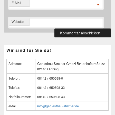
E-Mail
*
Website
Primärer
Wir sind für Sie da!
Seitenleisten
Widget-
Bereich
Adresse:
Gerüstbau Strixner GmbH Birkenhofstraße 52
82140 Olching
Telefon:
08142 / 650598-0
Telefax:
08142 / 650598-33
Notfallnummer:
08142 / 650598-43
eMail:
info@geruestbau-strixner.de