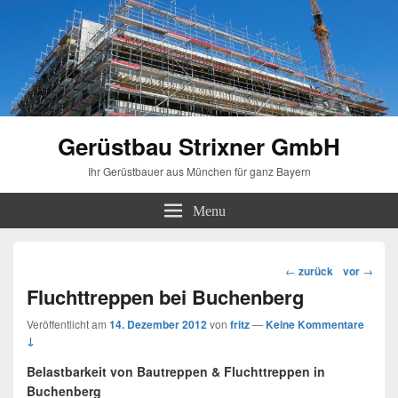
Gerüstbau Strixner GmbH
Ihr Gerüstbauer aus München für ganz Bayern
Menu
Beitragsnavigation
←
zurück
vor
→
Fluchttreppen bei Buchenberg
Veröffentlicht am
14. Dezember 2012
von
fritz
—
Keine Kommentare
↓
Belastbarkeit von Bautreppen & Fluchttreppen in
Buchenberg