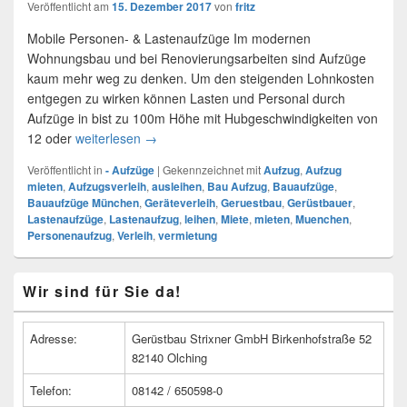
Veröffentlicht am
15. Dezember 2017
von
fritz
Mobile Personen- & Lastenaufzüge Im modernen
Wohnungsbau und bei Renovierungsarbeiten sind Aufzüge
kaum mehr weg zu denken. Um den steigenden Lohnkosten
entgegen zu wirken können Lasten und Personal durch
Aufzüge in bist zu 100m Höhe mit Hubgeschwindigkeiten von
12 oder
weiterlesen
Personen- & Lastenaufzüge mieten (Bauaufz
→
Veröffentlicht in
- Aufzüge
|
Gekennzeichnet mit
Aufzug
,
Aufzug
mieten
,
Aufzugsverleih
,
ausleihen
,
Bau Aufzug
,
Bauaufzüge
,
Bauaufzüge München
,
Geräteverleih
,
Geruestbau
,
Gerüstbauer
,
Lastenaufzüge
,
Lastenaufzug
,
leihen
,
Miete
,
mieten
,
Muenchen
,
Personenaufzug
,
Verleih
,
vermietung
Primärer
Wir sind für Sie da!
Seitenleisten
Widget-
Bereich
Adresse:
Gerüstbau Strixner GmbH Birkenhofstraße 52
82140 Olching
Telefon:
08142 / 650598-0