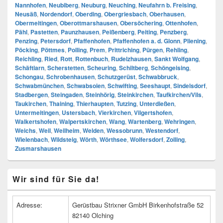
Nannhofen
,
Neubiberg
,
Neuburg
,
Neuching
,
Neufahrn b. Freising
,
Neusäß
,
Nordendorf
,
Oberding
,
Obergriesbach
,
Oberhausen
,
Obermeitingen
,
Oberottmarshausen
,
Obersöchering
,
Ottenhofen
,
Pähl
,
Pastetten
,
Paunzhausen
,
Peißenberg
,
Peiting
,
Penzberg
,
Penzing
,
Petersdorf
,
Pfaffenhofen
,
Pfaffenhofen a. d. Glonn
,
Pliening
,
Pöcking
,
Pöttmes
,
Polling
,
Prem
,
Prittriching
,
Pürgen
,
Rehling
,
Reichling
,
Ried
,
Rott
,
Rottenbuch
,
Rudelzhausen
,
Sankt Wolfgang
,
Schäftlarn
,
Scherstetten
,
Scheuring
,
Schiltberg
,
Schöngeising
,
Schongau
,
Schrobenhausen
,
Schutzgerüst
,
Schwabbruck
,
Schwabmünchen
,
Schwabsoien
,
Schwifting
,
Seeshaupt
,
Sindelsdorf
,
Stadbergen
,
Steingaden
,
Steinhörig
,
Steinkirchen
,
Taufkirchen/Vils
,
Taukirchen
,
Thaining
,
Thierhaupten
,
Tutzing
,
Unterdießen
,
Untermeitingen
,
Ustersbach
,
Vierkirchen
,
Vilgertshofen
,
Walkertshofen
,
Walpertskirchen
,
Wang
,
Wartenberg
,
Wehringen
,
Weichs
,
Weil
,
Weilheim
,
Welden
,
Wessobrunn
,
Westendorf
,
Wielenbach
,
Wildsteig
,
Wörth
,
Wörthsee
,
Wolfersdorf
,
Zolling
,
Zusmarshausen
Primärer
Wir sind für Sie da!
Seitenleisten
Widget-
Bereich
Adresse:
Gerüstbau Strixner GmbH Birkenhofstraße 52
82140 Olching