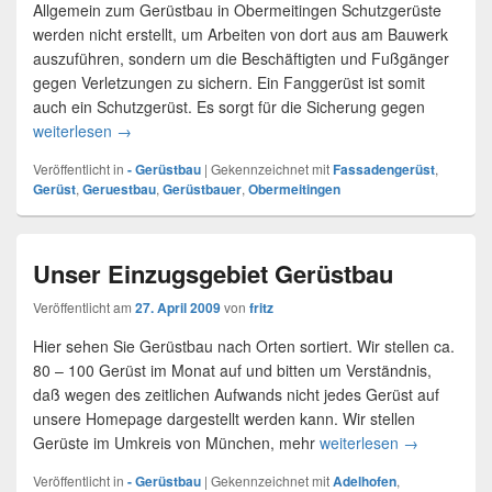
Allgemein zum Gerüstbau in Obermeitingen Schutzgerüste
werden nicht erstellt, um Arbeiten von dort aus am Bauwerk
auszuführen, sondern um die Beschäftigten und Fußgänger
gegen Verletzungen zu sichern. Ein Fanggerüst ist somit
auch ein Schutzgerüst. Es sorgt für die Sicherung gegen
weiterlesen
Gerüst für Obermeitingen
→
Veröffentlicht in
- Gerüstbau
|
Gekennzeichnet mit
Fassadengerüst
,
Gerüst
,
Geruestbau
,
Gerüstbauer
,
Obermeitingen
Unser Einzugsgebiet Gerüstbau
Veröffentlicht am
27. April 2009
von
fritz
Hier sehen Sie Gerüstbau nach Orten sortiert. Wir stellen ca.
80 – 100 Gerüst im Monat auf und bitten um Verständnis,
daß wegen des zeitlichen Aufwands nicht jedes Gerüst auf
unsere Homepage dargestellt werden kann. Wir stellen
Gerüste im Umkreis von München, mehr
weiterlesen
Unser Einzu
→
Veröffentlicht in
- Gerüstbau
|
Gekennzeichnet mit
Adelhofen
,