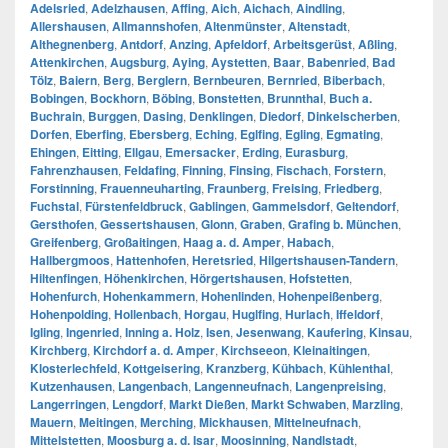
Adelsried
,
Adelzhausen
,
Affing
,
Aich
,
Aichach
,
Aindling
,
Allershausen
,
Allmannshofen
,
Altenmünster
,
Altenstadt
,
Althegnenberg
,
Antdorf
,
Anzing
,
Apfeldorf
,
Arbeitsgerüst
,
Aßling
,
Attenkirchen
,
Augsburg
,
Aying
,
Aystetten
,
Baar
,
Babenried
,
Bad
Tölz
,
Baiern
,
Berg
,
Berglern
,
Bernbeuren
,
Bernried
,
Biberbach
,
Bobingen
,
Bockhorn
,
Böbing
,
Bonstetten
,
Brunnthal
,
Buch a.
Buchrain
,
Burggen
,
Dasing
,
Denklingen
,
Diedorf
,
Dinkelscherben
,
Dorfen
,
Eberfing
,
Ebersberg
,
Eching
,
Eglfing
,
Egling
,
Egmating
,
Ehingen
,
Eitting
,
Ellgau
,
Emersacker
,
Erding
,
Eurasburg
,
Fahrenzhausen
,
Feldafing
,
Finning
,
Finsing
,
Fischach
,
Forstern
,
Forstinning
,
Frauenneuharting
,
Fraunberg
,
Freising
,
Friedberg
,
Fuchstal
,
Fürstenfeldbruck
,
Gablingen
,
Gammelsdorf
,
Geltendorf
,
Gersthofen
,
Gessertshausen
,
Glonn
,
Graben
,
Grafing b. München
,
Greifenberg
,
Großaitingen
,
Haag a. d. Amper
,
Habach
,
Hallbergmoos
,
Hattenhofen
,
Heretsried
,
Hilgertshausen-Tandern
,
Hiltenfingen
,
Höhenkirchen
,
Hörgertshausen
,
Hofstetten
,
Hohenfurch
,
Hohenkammern
,
Hohenlinden
,
Hohenpeißenberg
,
Hohenpolding
,
Hollenbach
,
Horgau
,
Huglfing
,
Hurlach
,
Iffeldorf
,
Igling
,
Ingenried
,
Inning a. Holz
,
Isen
,
Jesenwang
,
Kaufering
,
Kinsau
,
Kirchberg
,
Kirchdorf a. d. Amper
,
Kirchseeon
,
Kleinaitingen
,
Klosterlechfeld
,
Kottgeisering
,
Kranzberg
,
Kühbach
,
Kühlenthal
,
Kutzenhausen
,
Langenbach
,
Langenneufnach
,
Langenpreising
,
Langerringen
,
Lengdorf
,
Markt Dießen
,
Markt Schwaben
,
Marzling
,
Mauern
,
Meitingen
,
Merching
,
Mickhausen
,
Mittelneufnach
,
Mittelstetten
,
Moosburg a. d. Isar
,
Moosinning
,
Nandlstadt
,