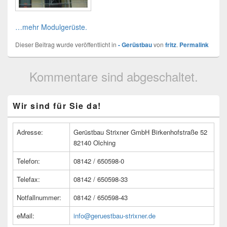
…mehr Modulgerüste.
Dieser Beitrag wurde veröffentlicht in
- Gerüstbau
von
fritz
.
Permalink
Kommentare sind abgeschaltet.
Primärer
Wir sind für Sie da!
Seitenleisten
Widget-
Bereich
Adresse:
Gerüstbau Strixner GmbH Birkenhofstraße 52
82140 Olching
Telefon:
08142 / 650598-0
Telefax:
08142 / 650598-33
Notfallnummer:
08142 / 650598-43
eMail:
info@geruestbau-strixner.de