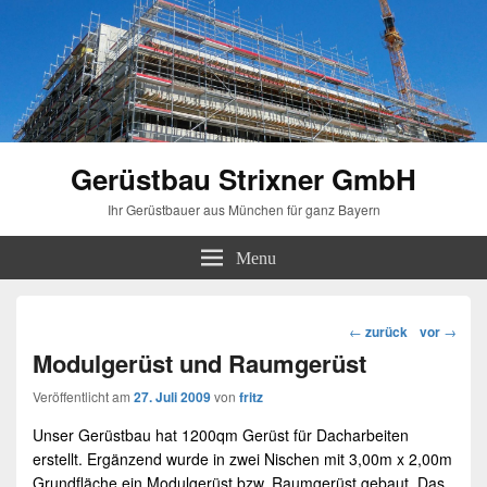
Gerüstbau Strixner GmbH
Ihr Gerüstbauer aus München für ganz Bayern
Menu
Beitragsnavigation
←
zurück
vor
→
Modulgerüst und Raumgerüst
Veröffentlicht am
27. Juli 2009
von
fritz
Unser
Gerüstbau
hat 1200qm Gerüst für Dacharbeiten
erstellt. Ergänzend wurde in zwei Nischen mit 3,00m x 2,00m
Grundfläche ein
Modulgerüst
bzw.
Raumgerüst
gebaut. Das