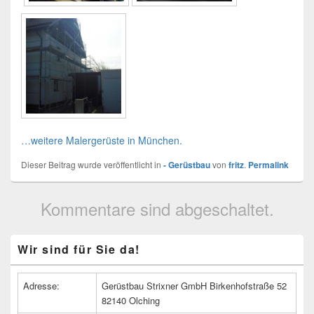
…weitere Malergerüste in München.
Dieser Beitrag wurde veröffentlicht in
- Gerüstbau
von
fritz
.
Permalink
Kommentare sind abgeschaltet.
Primärer
Wir sind für Sie da!
Seitenleisten
Widget-
Bereich
Adresse:
Gerüstbau Strixner GmbH Birkenhofstraße 52
82140 Olching