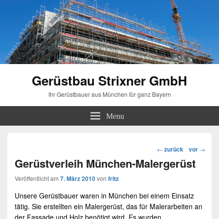
Gerüstbau Strixner GmbH
Ihr Gerüstbauer aus München für ganz Bayern
Menu
Beitragsnavigation
←
zurück
vor
→
Gerüstverleih München-Malergerüst
Veröffentlicht am
7. März 2010
von
fritz
Unsere
Gerüstbauer
waren in
München
bei einem Einsatz
tätig. Sie erstellten ein
Malergerüst
, das für
Malerarbeiten
an
der Fassade und Holz benötigt wird. Es wurden