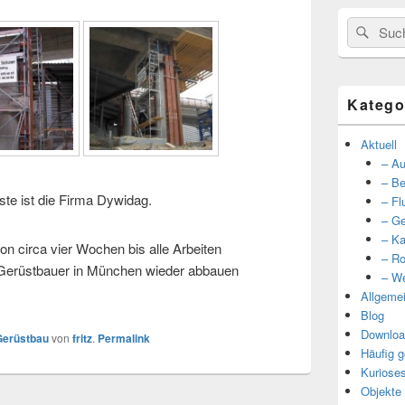
Suche
Such
nach:
Katego
Aktuell
– Au
– Be
ste ist die Firma Dywidag.
– Fl
– Ge
– Ka
on circa vier Wochen bis alle Arbeiten
– Ro
Gerüstbauer in München wieder abbauen
– We
Allgeme
Blog
Downloa
Gerüstbau
von
fritz
.
Permalink
Häufig g
Kuriose
Objekte