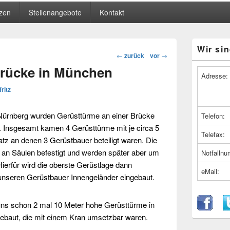
zen
Stellenangebote
Kontakt
Primärer
Wir sin
Seitenleiste
Beitragsnavigation
←
zurück
vor
→
Widget-
Brücke in München
Bereich
Adresse:
fritz
 Nürnberg wurden
Gerüsttürme
an einer Brücke
Telefon:
. Insgesamt kamen 4 Gerüsttürme mit je circa 5
Telefax:
tz an denen 3 Gerüstbauer beteiligt waren. Die
an Säulen befestigt und werden später aber um
Notfalln
ierfür wird die oberste Gerüstlage dann
eMail:
 unseren
Gerüstbauer
Innengeländer eingebaut.
ns schon 2 mal 10 Meter hohe Gerüsttürme in
ebaut, die mit einem Kran umsetzbar waren.