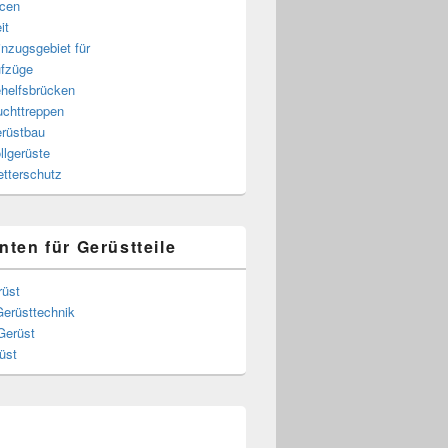
cen
it
nzugsgebiet für
fzüge
helfsbrücken
uchttreppen
rüstbau
llgerüste
tterschutz
nten für Gerüstteile
rüst
Gerüsttechnik
Gerüst
üst