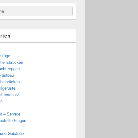
e
rien
fzüge
helfsbrücken
uchttreppen
rüstbau
belbrücken
llgerüste
tterschutz
in
d – Service
estellte Fragen
s
 und Gebäude