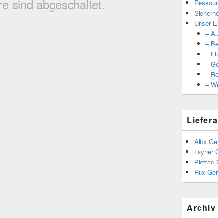
 sind abgeschaltet.
Ressour
Sicherhe
Unser Ei
– Au
– Be
– Fl
– Ge
– Ro
– We
Liefera
Alfix Ge
Layher 
Plettac 
Rux Ger
Archiv