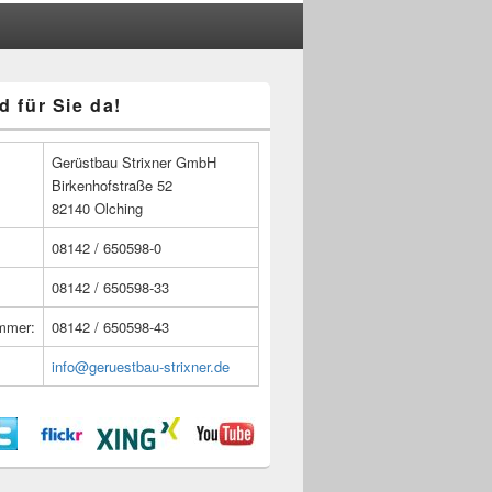
d für Sie da!
n
Gerüstbau Strixner GmbH
Birkenhofstraße 52
82140 Olching
08142 / 650598-0
08142 / 650598-33
ummer:
08142 / 650598-43
info@geruestbau-strixner.de