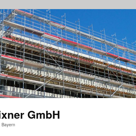
rixner GmbH
z Bayern