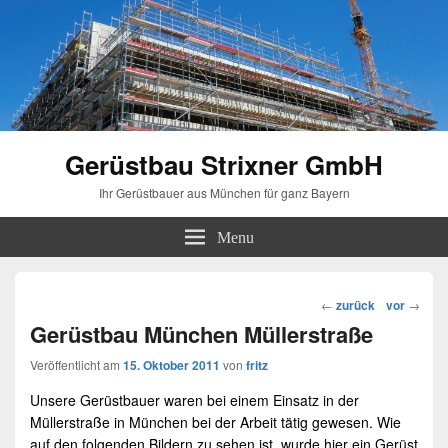
Gerüstbau Strixner GmbH
Ihr Gerüstbauer aus München für ganz Bayern
Menu
Beitragsnavigation
←
zurück
vor
→
Gerüstbau München Müllerstraße
Veröffentlicht am
15. Oktober 2011
von
fritz
Unsere
Gerüstbauer
waren bei einem Einsatz in der
Müllerstraße in
München
bei der Arbeit tätig gewesen. Wie
auf den folgenden Bildern zu sehen ist, wurde hier ein
Gerüst