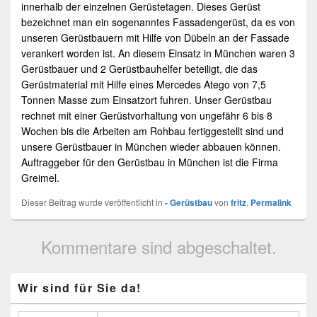
innerhalb der einzelnen
Gerüstetagen
. Dieses
Gerüst
bezeichnet man ein sogenanntes
Fassadengerüst
, da es von
unseren
Gerüstbauern
mit Hilfe von Dübeln an der Fassade
verankert worden ist. An diesem Einsatz in
München
waren 3
Gerüstbauer und 2 Gerüstbauhelfer beteiligt, die das
Gerüstmaterial mit Hilfe eines Mercedes Atego von 7,5
Tonnen Masse zum Einsatzort fuhren. Unser
Gerüstbau
rechnet mit einer Gerüstvorhaltung von ungefähr 6 bis 8
Wochen bis die Arbeiten am Rohbau fertiggestellt sind und
unsere
Gerüstbauer
in
München
wieder abbauen können.
Auftraggeber für den Gerüstbau in
München
ist die Firma
Greimel.
Dieser Beitrag wurde veröffentlicht in
- Gerüstbau
von
fritz
.
Permalink
Kommentare sind abgeschaltet.
Primärer
Wir sind für Sie da!
Seitenleisten
Widget-