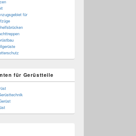
cen
it
nzugsgebiet für
fzüge
helfsbrücken
uchttreppen
rüstbau
llgerüste
tterschutz
nten für Gerüstteile
rüst
Gerüsttechnik
Gerüst
üst