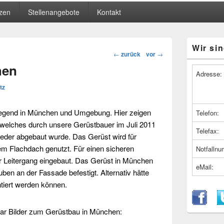
zen
Stellenangebote
Kontakt
Primärer
Wir sin
Seitenleiste
Beitragsnavigation
←
zurück
vor
→
Widget-
hen
Bereich
Adresse:
itz
iegend in
München
und Umgebung. Hier zeigen
Telefon:
welches durch unsere
Gerüstbauer
im Juli 2011
Telefax:
eder abgebaut wurde. Das Gerüst wird für
em Flachdach genutzt. Für einen sicheren
Notfalln
r Leitergang eingebaut. Das Gerüst in
München
eMail:
en an der Fassade befestigt. Alternativ hätte
tiert werden können.
aar Bilder zum Gerüstbau in
München
: