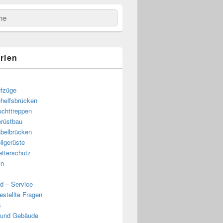
e
rien
fzüge
helfsbrücken
uchttreppen
rüstbau
belbrücken
llgerüste
tterschutz
in
d – Service
estellte Fragen
s
 und Gebäude