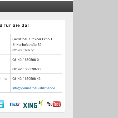
d für Sie da!
n
Gerüstbau Strixner GmbH
Birkenhofstraße 52
82140 Olching
08142 / 650598-0
08142 / 650598-33
ummer:
08142 / 650598-43
info@geruestbau-strixner.de