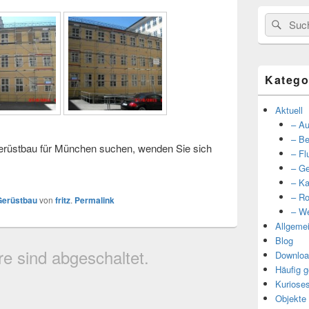
Suche
Such
nach:
Katego
Aktuell
– Au
– Be
erüstbau für München suchen, wenden Sie sich
– Fl
– Ge
– Ka
– Ro
Gerüstbau
von
fritz
.
Permalink
– We
Allgeme
Blog
 sind abgeschaltet.
Downloa
Häufig g
Kuriose
Objekte