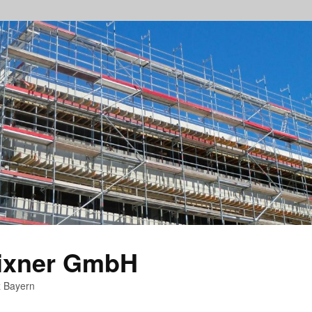
rixner GmbH
z Bayern