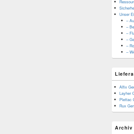
Ressour
Sicherhe
Unser Ei
– Au
– Be
– Fl
– Ge
– Ro
– We
Liefera
Alfix Ge
Layher 
Plettac 
Rux Ger
Archiv