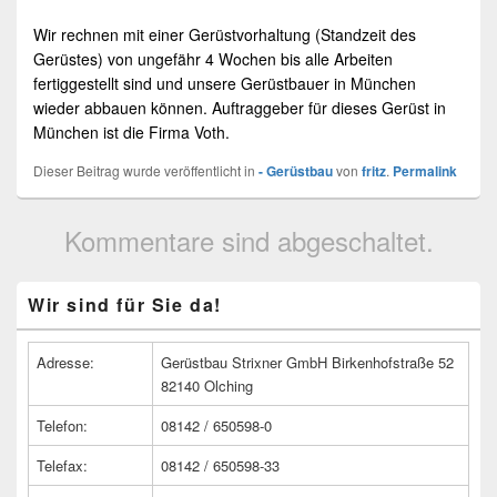
Wir rechnen mit einer
Gerüstvorhaltung
(Standzeit des
Gerüstes) von ungefähr 4 Wochen bis alle Arbeiten
fertiggestellt sind und unsere
Gerüstbauer
in
München
wieder abbauen können. Auftraggeber für dieses Gerüst in
München
ist die Firma Voth.
Dieser Beitrag wurde veröffentlicht in
- Gerüstbau
von
fritz
.
Permalink
Kommentare sind abgeschaltet.
Primärer
Wir sind für Sie da!
Seitenleisten
Widget-
Bereich
Adresse:
Gerüstbau Strixner GmbH Birkenhofstraße 52
82140 Olching
Telefon:
08142 / 650598-0
Telefax:
08142 / 650598-33