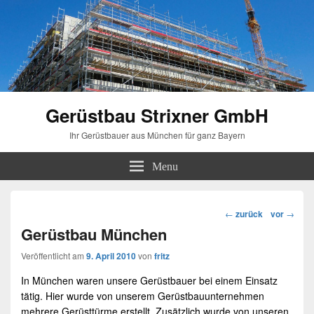
Gerüstbau Strixner GmbH
Ihr Gerüstbauer aus München für ganz Bayern
Menu
Beitragsnavigation
←
zurück
vor
→
Gerüstbau München
Veröffentlicht am
9. April 2010
von
fritz
In
München
waren unsere
Gerüstbauer
bei einem Einsatz
tätig. Hier wurde von unserem Gerüstbauunternehmen
mehrere
Gerüsttürme
erstellt. Zusätzlich wurde von unseren