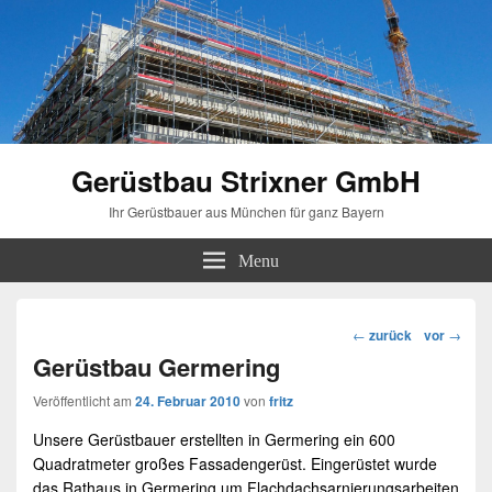
Gerüstbau Strixner GmbH
Ihr Gerüstbauer aus München für ganz Bayern
Menu
Beitragsnavigation
←
zurück
vor
→
Gerüstbau Germering
Veröffentlicht am
24. Februar 2010
von
fritz
Unsere Gerüstbauer erstellten in
Germering
ein 600
Quadratmeter großes
Fassadengerüst
. Eingerüstet wurde
das Rathaus in
Germering
um Flachdachsarnierungsarbeiten