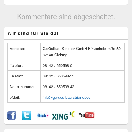
Kommentare sind abgeschaltet.
Primärer
Wir sind für Sie da!
Seitenleisten
Widget-
Bereich
Adresse:
Gerüstbau Strixner GmbH Birkenhofstraße 52
82140 Olching
Telefon:
08142 / 650598-0
Telefax:
08142 / 650598-33
Notfallnummer:
08142 / 650598-43
eMail:
info@geruestbau-strixner.de