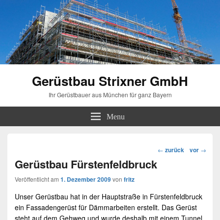
Gerüstbau Strixner GmbH
Ihr Gerüstbauer aus München für ganz Bayern
Menu
Beitragsnavigation
←
zurück
vor
→
Gerüstbau Fürstenfeldbruck
Veröffentlicht am
1. Dezember 2009
von
fritz
Unser
Gerüstbau
hat in der Hauptstraße in
Fürstenfeldbruck
ein
Fassadengerüst
für Dämmarbeiten erstellt. Das
Gerüst
steht auf dem Gehweg und wurde deshalb mit einem Tunnel