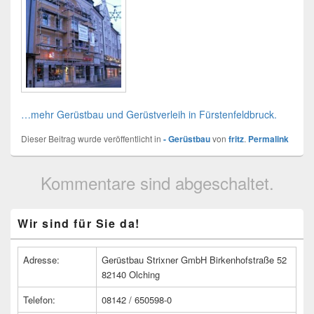
…mehr Gerüstbau und Gerüstverleih in Fürstenfeldbruck.
Dieser Beitrag wurde veröffentlicht in
- Gerüstbau
von
fritz
.
Permalink
Kommentare sind abgeschaltet.
Primärer
Wir sind für Sie da!
Seitenleisten
Widget-
Bereich
Adresse:
Gerüstbau Strixner GmbH Birkenhofstraße 52
82140 Olching
Telefon:
08142 / 650598-0