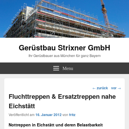
Gerüstbau Strixner GmbH
Ihr Gerüstbauer aus München für ganz Bayern
Menu
Beitragsnavigation
←
zurück
vor
→
Fluchttreppen & Ersatztreppen nahe
Eichstätt
Veröffentlicht am
16. Januar 2012
von
fritz
Nottreppen in
Eichstätt
und deren Belastbarkeit