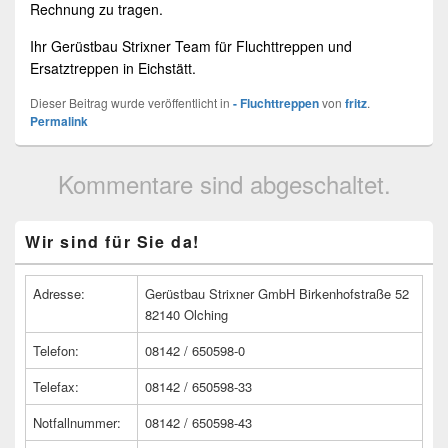
Rechnung zu tragen.
Ihr Gerüstbau Strixner Team für
Fluchttreppen
und
Ersatztreppen in
Eichstätt
.
Dieser Beitrag wurde veröffentlicht in
- Fluchttreppen
von
fritz
.
Permalink
Kommentare sind abgeschaltet.
Primärer
Wir sind für Sie da!
Seitenleisten
Widget-
Bereich
Adresse:
Gerüstbau Strixner GmbH Birkenhofstraße 52
82140 Olching
Telefon:
08142 / 650598-0
Telefax:
08142 / 650598-33
Notfallnummer:
08142 / 650598-43