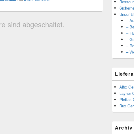
Ressour
Sicherhe
Unser Ei
– Au
 sind abgeschaltet.
– Be
– Fl
– Ge
– Ro
– We
Liefera
Alfix Ge
Layher 
Plettac 
Rux Ger
Archiv