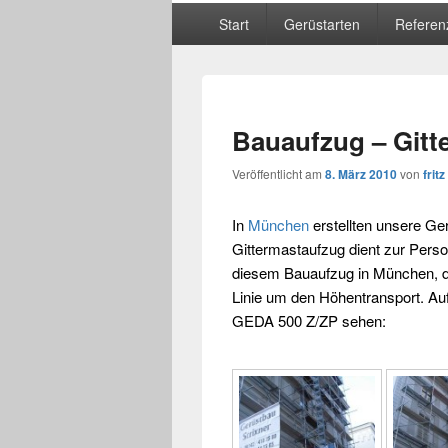
Hauptmenü
Start
Gerüstarten
Referen
Bauaufzug – Gitt
Veröffentlicht am
8. März 2010
von
fritz
In
München
erstellten unsere
Ger
Gittermastaufzug
dient zur Perso
diesem Bauaufzug in
München
, 
Linie um den
Höhentransport
. Au
GEDA 500 Z/ZP
sehen: