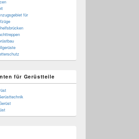
cen
it
nzugsgebiet für
fzüge
helfsbrücken
uchttreppen
rüstbau
llgerüste
tterschutz
nten für Gerüstteile
rüst
Gerüsttechnik
Gerüst
üst