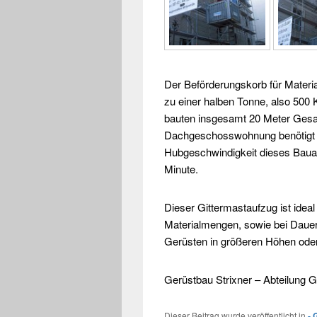
Der Beförderungskorb für Materi
zu einer halben Tonne, also 50
bauten insgesamt 20 Meter Gesam
Dachgeschosswohnung benötigt 
Hubgeschwindigkeit dieses Bauau
Minute.
Dieser
Gittermastaufzug
ist idea
Materialmengen, sowie bei Dauer
Gerüsten
in größeren Höhen ode
Gerüstbau
Strixner – Abteilung
G
Dieser Beitrag wurde veröffentlicht in
- 