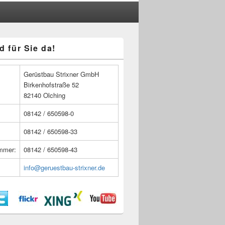
d für Sie da!
n
Gerüstbau Strixner GmbH
Birkenhofstraße 52
82140 Olching
08142 / 650598-0
08142 / 650598-33
ummer:
08142 / 650598-43
info@geruestbau-strixner.de