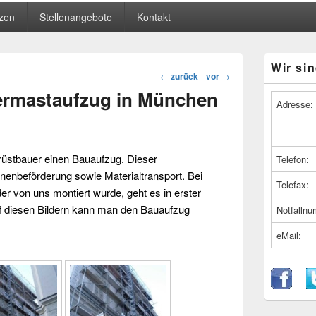
zen
Stellenangebote
Kontakt
Primärer
Wir sin
Seitenleiste
Beitragsnavigation
←
zurück
vor
→
Widget-
ermastaufzug in München
Bereich
Adresse:
üstbauer
einen
Bauaufzug
. Dieser
Telefon:
nenbeförderung sowie Materialtransport. Bei
Telefax:
der von uns montiert wurde, geht es in erster
f diesen Bildern kann man den Bauaufzug
Notfalln
eMail: