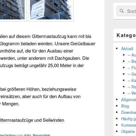
Suche
Such
nach:
Katego
alien auf diesem
Gittermastaufzug
kann mit bis
0 Kilogramm beladen werden. Unsere
Gerüstbauer
Aktuell
thöhe auf, die für den Ausbau einer
– Au
werden, unter anderem mit Dachgauben. Die
– Be
fzugs beträgt ungefähr 25,00 Meter in der
– Fl
– Ge
– Ka
– Ro
l bei größeren Höhen, beziehungsweise
– We
einsätzen, aber auch für den Aufbau von
Allgeme
r Mengen.
Blog
Downloa
Häufig g
ittermastaufzüge
und
Seilwinden
Kuriose
Objekte
Gerüstbau
von
fritz
.
Permalink