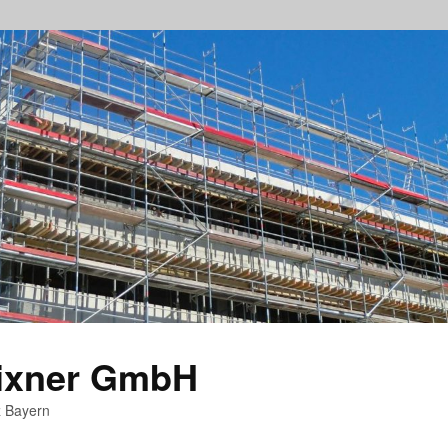
rixner GmbH
z Bayern