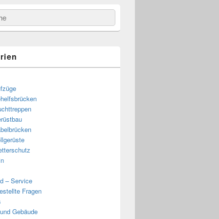
e
rien
fzüge
helfsbrücken
uchttreppen
rüstbau
belbrücken
llgerüste
tterschutz
in
d – Service
estellte Fragen
s
 und Gebäude