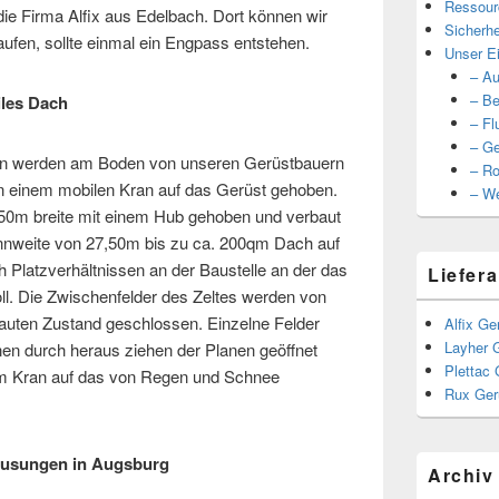
Ressour
ie Firma Alfix aus Edelbach. Dort können wir
Sicherhe
ufen, sollte einmal ein Engpass entstehen.
Unser Ei
– Au
– Be
les Dach
– Fl
– Ge
en werden am Boden von unseren Gerüstbauern
– Ro
on einem mobilen Kran auf das Gerüst gehoben.
– We
50m breite mit einem Hub gehoben und verbaut
nnweite von 27,50m bis zu ca. 200qm Dach auf
 Platzverhältnissen an der Baustelle an der das
Liefera
oll. Die Zwischenfelder des Zeltes werden von
auten Zustand geschlossen. Einzelne Felder
Alfix Ge
Layher 
n durch heraus ziehen der Planen geöffnet
Plettac 
m Kran auf das von Regen und Schnee
Rux Ger
ausungen in Augsburg
Archiv