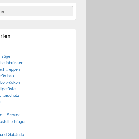
e
rien
fzüge
helfsbrücken
uchttreppen
rüstbau
belbrücken
llgerüste
tterschutz
in
d – Service
estellte Fragen
s
 und Gebäude