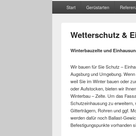
Hauptmenü
Start
Gerüstarten
Referen
Wetterschutz & 
Winterbauzelte und Einhausu
Wir bauen für Sie Schutz – Einh
Augsburg und Umgebung. Wenn S
weil Sie im Winter bauen oder z
oder Aufstocken, bieten wir Ihne
Winterbau – Zelte. Um das Fassa
Schutzeinhausung zu erweitern, 
Gitterträgern, Rohren und ggf. Mo
werden dafür noch Ballast-Gewi
Befestigungspunkte vorhanden s