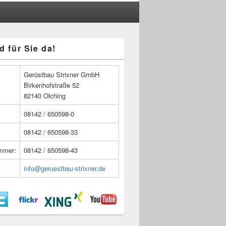
d für Sie da!
n
Gerüstbau Strixner GmbH
Birkenhofstraße 52
82140 Olching
08142 / 650598-0
08142 / 650598-33
ummer:
08142 / 650598-43
info@geruestbau-strixner.de