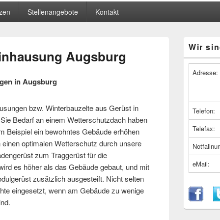
zen
Stellenangebote
Kontakt
Primärer
Wir sin
Seitenleiste
Einhausung Augsburg
Widget-
Bereich
Adresse:
ngen in Augsburg
ausungen bzw. Winterbauzelte aus Gerüst in
Telefon:
ie Bedarf an einem Wetterschutzdach haben
Telefax:
um Beispiel ein bewohntes Gebäude erhöhen
n einen optimalen Wetterschutz durch unsere
Notfalln
dengerüst zum Traggerüst für die
eMail:
wird es höher als das Gebäude gebaut, und mit
dulgerüst zusätzlich ausgesteift. Nicht selten
chte eingesetzt, wenn am Gebäude zu wenige
ind.