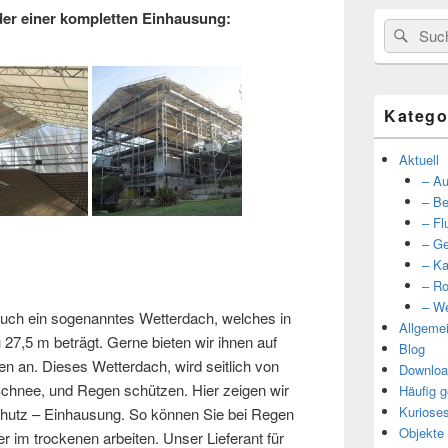
lder einer kompletten Einhausung:
Suche
Such
nach:
Katego
Aktuell
– Au
– Be
– Fl
– Ge
– Ka
– Ro
– We
 auch ein sogenanntes Wetterdach, welches in
Allgeme
 27,5 m beträgt. Gerne bieten wir ihnen auf
Blog
n an. Dieses Wetterdach, wird seitlich von
Downloa
chnee, und Regen schützen. Hier zeigen wir
Häufig g
Kuriose
schutz – Einhausung. So können Sie bei Regen
Objekte
 im trockenen arbeiten. Unser Lieferant für