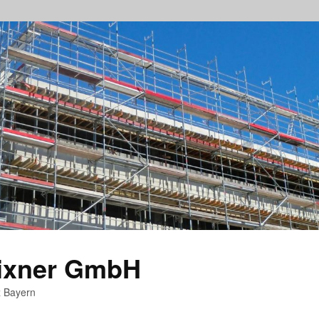
rixner GmbH
z Bayern