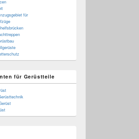
cen
it
nzugsgebiet für
fzüge
helfsbrücken
uchttreppen
rüstbau
llgerüste
tterschutz
nten für Gerüstteile
rüst
Gerüsttechnik
Gerüst
üst