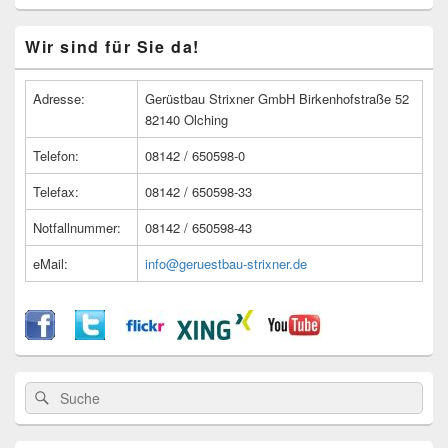
Primärer
Wir sind für Sie da!
Seitenleisten
Widget-
Bereich
Adresse:
Gerüstbau Strixner GmbH Birkenhofstraße 52
82140 Olching
Telefon:
08142 / 650598-0
Telefax:
08142 / 650598-33
Notfallnummer:
08142 / 650598-43
eMail:
info@geruestbau-strixner.de
Suche
Suche
nach: